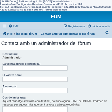
[phpBB Debug] PHP Warning
: in file
[ROOT]/vendor/s9e/text-
formatter/src/Configurator/RendererGenerators/PHP.php
on line
128
:
file_put_contents(./cache/production//s9e_renderer_a22cf4f54a02f83afb31e7f2a6899827db
421c3e.php): failed to open stream: Permission denied
FUM
PMF
Registreu-vos
Inicia la sessió
C
Inici
Índex del fòrum
Contact amb un administrador del fòrum
e
Contact amb un administrador del fòrum
r
c
Destinatari:
Administrador
a
La vostra adreça electrònica:
El vostre nom:
Assumpte:
Cos del missatge:
Aquest missatge s’enviarà com text net, no hi inclogueu HTML ni BBCode. L’adreça de
resposta per aquest missatge serà la vostra adreça electrònica.