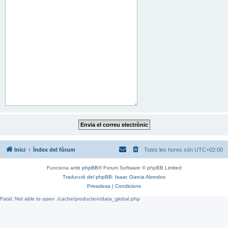
Inici
Índex del fòrum
Totes les hores són
UTC+02:00
Funciona amb
phpBB
® Forum Software © phpBB Limited
Traducció del phpBB: Isaac Garcia Abrodos
Privadesa
|
Condicions
Fatal: Not able to open ./cache/production/data_global.php