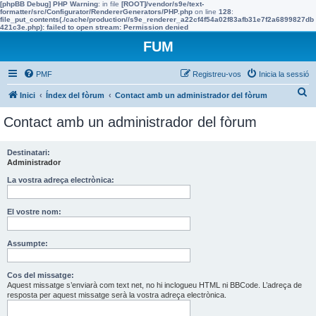
[phpBB Debug] PHP Warning
: in file
[ROOT]/vendor/s9e/text-
formatter/src/Configurator/RendererGenerators/PHP.php
on line
128
:
file_put_contents(./cache/production//s9e_renderer_a22cf4f54a02f83afb31e7f2a6899827db
421c3e.php): failed to open stream: Permission denied
FUM
PMF
Registreu-vos
Inicia la sessió
C
Inici
Índex del fòrum
Contact amb un administrador del fòrum
e
Contact amb un administrador del fòrum
r
c
Destinatari:
Administrador
a
La vostra adreça electrònica:
El vostre nom:
Assumpte:
Cos del missatge:
Aquest missatge s’enviarà com text net, no hi inclogueu HTML ni BBCode. L’adreça de
resposta per aquest missatge serà la vostra adreça electrònica.