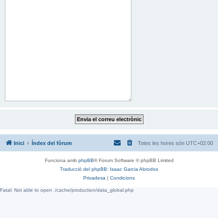
Inici
Índex del fòrum
Totes les hores són
UTC+02:00
Funciona amb
phpBB
® Forum Software © phpBB Limited
Traducció del phpBB: Isaac Garcia Abrodos
Privadesa
|
Condicions
Fatal: Not able to open ./cache/production/data_global.php