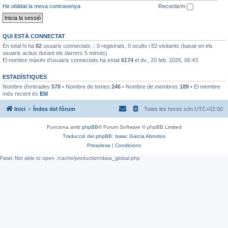
He oblidat la meva contrasenya
Recorda’m
QUI ESTÀ CONNECTAT
En total hi ha
82
usuaris connectats :: 0 registrats, 0 ocults i 82 visitants (basat en els
usuaris actius durant els darrers 5 minuts)
El nombre màxim d’usuaris connectats ha estat
6174
el dv., 20 feb. 2026, 06:43
ESTADÍSTIQUES
Nombre d’entrades
578
• Nombre de temes
246
• Nombre de membres
189
• El membre
més recent és
EliI
Inici
Índex del fòrum
Totes les hores són
UTC+02:00
Funciona amb
phpBB
® Forum Software © phpBB Limited
Traducció del phpBB: Isaac Garcia Abrodos
Privadesa
|
Condicions
Fatal: Not able to open ./cache/production/data_global.php