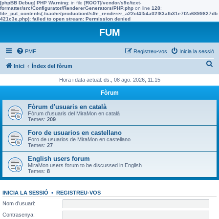
[phpBB Debug] PHP Warning
: in file
[ROOT]/vendor/s9e/text-
formatter/src/Configurator/RendererGenerators/PHP.php
on line
128
:
file_put_contents(./cache/production//s9e_renderer_a22cf4f54a02f83afb31e7f2a6899827db
421c3e.php): failed to open stream: Permission denied
FUM
PMF
Registreu-vos
Inicia la sessió
C
Inici
Índex del fòrum
e
Hora i data actual: ds., 08 ago. 2026, 11:15
r
Fòrum
c
Fòrum d'usuaris en català
a
Fòrum d'usuaris del MiraMon en català
Temes:
209
Foro de usuarios en castellano
Foro de usuarios de MiraMon en castellano
Temes:
27
English users forum
MiraMon users forum to be discussed in English
Temes:
8
INICIA LA SESSIÓ
•
REGISTREU-VOS
Nom d’usuari:
Contrasenya: