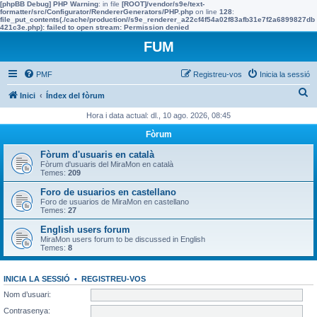
[phpBB Debug] PHP Warning
: in file
[ROOT]/vendor/s9e/text-
formatter/src/Configurator/RendererGenerators/PHP.php
on line
128
:
file_put_contents(./cache/production//s9e_renderer_a22cf4f54a02f83afb31e7f2a6899827db
421c3e.php): failed to open stream: Permission denied
FUM
PMF
Registreu-vos
Inicia la sessió
C
Inici
Índex del fòrum
e
Hora i data actual: dl., 10 ago. 2026, 08:45
r
Fòrum
c
Fòrum d'usuaris en català
a
Fòrum d'usuaris del MiraMon en català
Temes:
209
Foro de usuarios en castellano
Foro de usuarios de MiraMon en castellano
Temes:
27
English users forum
MiraMon users forum to be discussed in English
Temes:
8
INICIA LA SESSIÓ
•
REGISTREU-VOS
Nom d’usuari:
Contrasenya: