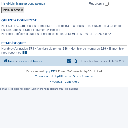
He oblidat la meva contrasenya
Recorda’m
QUI ESTÀ CONNECTAT
En total hi ha
119
usuaris connectats :: 0 registrats, 0 ocults i 119 visitants (basat en els
usuaris actius durant els darrers 5 minuts)
El nombre màxim d’usuaris connectats ha estat
6174
el dv., 20 feb. 2026, 06:43
ESTADÍSTIQUES
Nombre d’entrades
578
• Nombre de temes
246
• Nombre de membres
189
• El membre
més recent és
EliI
Inici
Índex del fòrum
Totes les hores són
UTC+02:00
Funciona amb
phpBB
® Forum Software © phpBB Limited
Traducció del phpBB: Isaac Garcia Abrodos
Privadesa
|
Condicions
Fatal: Not able to open ./cache/production/data_global.php