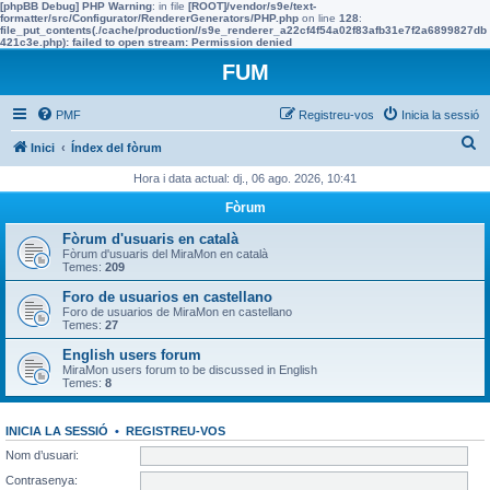
[phpBB Debug] PHP Warning
: in file
[ROOT]/vendor/s9e/text-
formatter/src/Configurator/RendererGenerators/PHP.php
on line
128
:
file_put_contents(./cache/production//s9e_renderer_a22cf4f54a02f83afb31e7f2a6899827db
421c3e.php): failed to open stream: Permission denied
FUM
PMF
Registreu-vos
Inicia la sessió
C
Inici
Índex del fòrum
e
Hora i data actual: dj., 06 ago. 2026, 10:41
r
Fòrum
c
Fòrum d'usuaris en català
a
Fòrum d'usuaris del MiraMon en català
Temes:
209
Foro de usuarios en castellano
Foro de usuarios de MiraMon en castellano
Temes:
27
English users forum
MiraMon users forum to be discussed in English
Temes:
8
INICIA LA SESSIÓ
•
REGISTREU-VOS
Nom d’usuari:
Contrasenya: