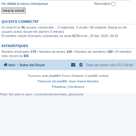
He oblidat la meva contrasenya
Recorda’m
QUI ESTÀ CONNECTAT
En total hi ha
96
usuaris connectats :: 0 registrats, 0 ocults i 96 visitants (basat en els
usuaris actius durant els darrers 5 minuts)
El nombre màxim d’usuaris connectats ha estat
6174
el dv., 20 feb. 2026, 06:43
ESTADÍSTIQUES
Nombre d’entrades
578
• Nombre de temes
246
• Nombre de membres
189
• El membre
més recent és
EliI
Inici
Índex del fòrum
Totes les hores són
UTC+02:00
Funciona amb
phpBB
® Forum Software © phpBB Limited
Traducció del phpBB: Isaac Garcia Abrodos
Privadesa
|
Condicions
Fatal: Not able to open ./cache/production/data_global.php