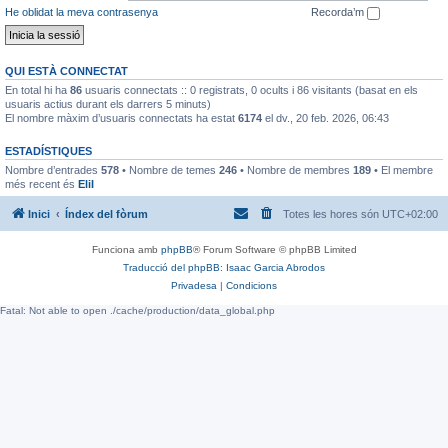
He oblidat la meva contrasenya
Recorda’m
QUI ESTÀ CONNECTAT
En total hi ha
86
usuaris connectats :: 0 registrats, 0 ocults i 86 visitants (basat en els
usuaris actius durant els darrers 5 minuts)
El nombre màxim d’usuaris connectats ha estat
6174
el dv., 20 feb. 2026, 06:43
ESTADÍSTIQUES
Nombre d’entrades
578
• Nombre de temes
246
• Nombre de membres
189
• El membre
més recent és
EliI
Inici
Índex del fòrum
Totes les hores són
UTC+02:00
Funciona amb
phpBB
® Forum Software © phpBB Limited
Traducció del phpBB: Isaac Garcia Abrodos
Privadesa
|
Condicions
Fatal: Not able to open ./cache/production/data_global.php