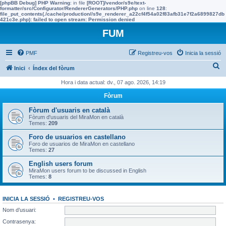
[phpBB Debug] PHP Warning
: in file
[ROOT]/vendor/s9e/text-
formatter/src/Configurator/RendererGenerators/PHP.php
on line
128
:
file_put_contents(./cache/production//s9e_renderer_a22cf4f54a02f83afb31e7f2a6899827db
421c3e.php): failed to open stream: Permission denied
FUM
PMF
Registreu-vos
Inicia la sessió
C
Inici
Índex del fòrum
e
Hora i data actual: dv., 07 ago. 2026, 14:19
r
Fòrum
c
Fòrum d'usuaris en català
a
Fòrum d'usuaris del MiraMon en català
Temes:
209
Foro de usuarios en castellano
Foro de usuarios de MiraMon en castellano
Temes:
27
English users forum
MiraMon users forum to be discussed in English
Temes:
8
INICIA LA SESSIÓ
•
REGISTREU-VOS
Nom d’usuari:
Contrasenya: