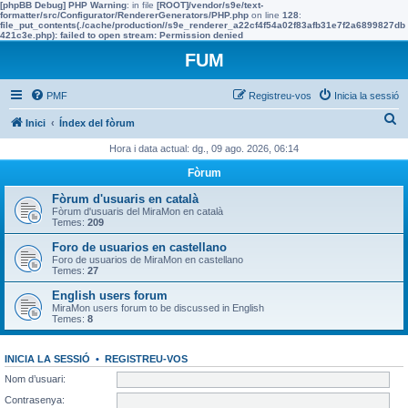
[phpBB Debug] PHP Warning
: in file
[ROOT]/vendor/s9e/text-
formatter/src/Configurator/RendererGenerators/PHP.php
on line
128
:
file_put_contents(./cache/production//s9e_renderer_a22cf4f54a02f83afb31e7f2a6899827db
421c3e.php): failed to open stream: Permission denied
FUM
PMF
Registreu-vos
Inicia la sessió
C
Inici
Índex del fòrum
e
Hora i data actual: dg., 09 ago. 2026, 06:14
r
Fòrum
c
Fòrum d'usuaris en català
a
Fòrum d'usuaris del MiraMon en català
Temes:
209
Foro de usuarios en castellano
Foro de usuarios de MiraMon en castellano
Temes:
27
English users forum
MiraMon users forum to be discussed in English
Temes:
8
INICIA LA SESSIÓ
•
REGISTREU-VOS
Nom d’usuari:
Contrasenya: