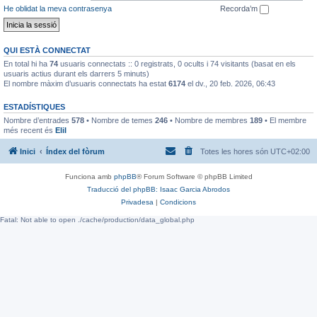
He oblidat la meva contrasenya
Recorda’m
QUI ESTÀ CONNECTAT
En total hi ha
74
usuaris connectats :: 0 registrats, 0 ocults i 74 visitants (basat en els
usuaris actius durant els darrers 5 minuts)
El nombre màxim d’usuaris connectats ha estat
6174
el dv., 20 feb. 2026, 06:43
ESTADÍSTIQUES
Nombre d’entrades
578
• Nombre de temes
246
• Nombre de membres
189
• El membre
més recent és
EliI
Inici
Índex del fòrum
Totes les hores són
UTC+02:00
Funciona amb
phpBB
® Forum Software © phpBB Limited
Traducció del phpBB: Isaac Garcia Abrodos
Privadesa
|
Condicions
Fatal: Not able to open ./cache/production/data_global.php