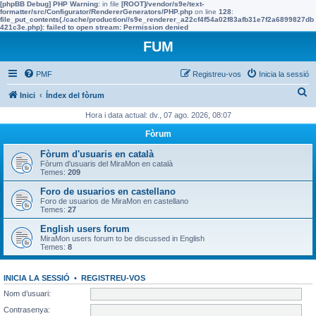
[phpBB Debug] PHP Warning
: in file
[ROOT]/vendor/s9e/text-
formatter/src/Configurator/RendererGenerators/PHP.php
on line
128
:
file_put_contents(./cache/production//s9e_renderer_a22cf4f54a02f83afb31e7f2a6899827db
421c3e.php): failed to open stream: Permission denied
FUM
PMF
Registreu-vos
Inicia la sessió
C
Inici
Índex del fòrum
e
Hora i data actual: dv., 07 ago. 2026, 08:07
r
Fòrum
c
Fòrum d'usuaris en català
a
Fòrum d'usuaris del MiraMon en català
Temes:
209
Foro de usuarios en castellano
Foro de usuarios de MiraMon en castellano
Temes:
27
English users forum
MiraMon users forum to be discussed in English
Temes:
8
INICIA LA SESSIÓ
•
REGISTREU-VOS
Nom d’usuari:
Contrasenya: