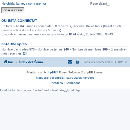
He oblidat la meva contrasenya
Recorda’m
QUI ESTÀ CONNECTAT
En total hi ha
84
usuaris connectats :: 0 registrats, 0 ocults i 84 visitants (basat en els
usuaris actius durant els darrers 5 minuts)
El nombre màxim d’usuaris connectats ha estat
6174
el dv., 20 feb. 2026, 06:43
ESTADÍSTIQUES
Nombre d’entrades
578
• Nombre de temes
246
• Nombre de membres
189
• El membre
més recent és
EliI
Inici
Índex del fòrum
Totes les hores són
UTC+02:00
Funciona amb
phpBB
® Forum Software © phpBB Limited
Traducció del phpBB: Isaac Garcia Abrodos
Privadesa
|
Condicions
Fatal: Not able to open ./cache/production/data_global.php