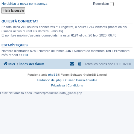
He oblidat la meva contrasenya
Recorda’m
QUI ESTÀ CONNECTAT
En total hi ha
215
usuaris connectats :: 1 registrat, 0 ocults i 214 visitants (basat en els
usuaris actius durant els darrers 5 minuts)
El nombre màxim d’usuaris connectats ha estat
6174
el dv., 20 feb. 2026, 06:43
ESTADÍSTIQUES
Nombre d’entrades
578
• Nombre de temes
246
• Nombre de membres
189
• El membre
més recent és
EliI
Inici
Índex del fòrum
Totes les hores són
UTC+02:00
Funciona amb
phpBB
® Forum Software © phpBB Limited
Traducció del phpBB: Isaac Garcia Abrodos
Privadesa
|
Condicions
Fatal: Not able to open ./cache/production/data_global.php