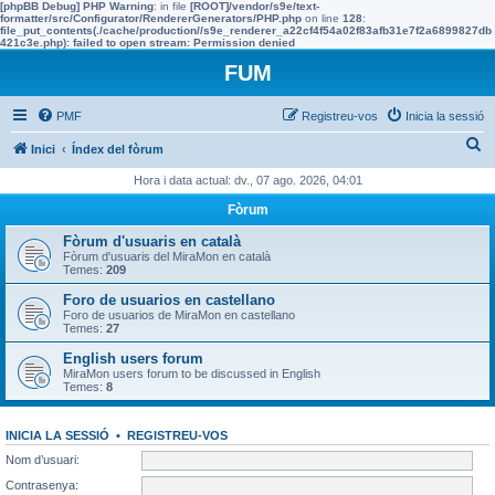
[phpBB Debug] PHP Warning
: in file
[ROOT]/vendor/s9e/text-
formatter/src/Configurator/RendererGenerators/PHP.php
on line
128
:
file_put_contents(./cache/production//s9e_renderer_a22cf4f54a02f83afb31e7f2a6899827db
421c3e.php): failed to open stream: Permission denied
FUM
PMF
Registreu-vos
Inicia la sessió
C
Inici
Índex del fòrum
e
Hora i data actual: dv., 07 ago. 2026, 04:01
r
Fòrum
c
Fòrum d'usuaris en català
a
Fòrum d'usuaris del MiraMon en català
Temes:
209
Foro de usuarios en castellano
Foro de usuarios de MiraMon en castellano
Temes:
27
English users forum
MiraMon users forum to be discussed in English
Temes:
8
INICIA LA SESSIÓ
•
REGISTREU-VOS
Nom d’usuari:
Contrasenya: