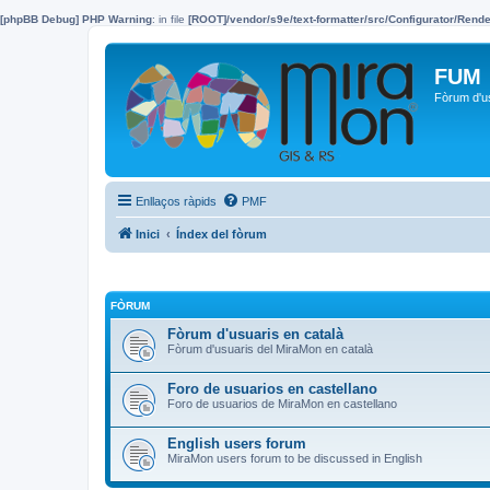
[phpBB Debug] PHP Warning
: in file
[ROOT]/vendor/s9e/text-formatter/src/Configurator/Ren
FUM
Fòrum d'u
Enllaços ràpids
PMF
Inici
Índex del fòrum
FÒRUM
Fòrum d'usuaris en català
Fòrum d'usuaris del MiraMon en català
Foro de usuarios en castellano
Foro de usuarios de MiraMon en castellano
English users forum
MiraMon users forum to be discussed in English