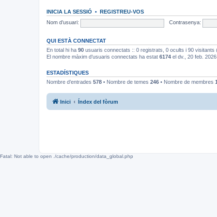
INICIA LA SESSIÓ
•
REGISTREU-VOS
Nom d’usuari:
Contrasenya:
QUI ESTÀ CONNECTAT
En total hi ha
90
usuaris connectats :: 0 registrats, 0 ocults i 90 visitants
El nombre màxim d’usuaris connectats ha estat
6174
el dv., 20 feb. 2026
ESTADÍSTIQUES
Nombre d’entrades
578
• Nombre de temes
246
• Nombre de membres
Inici
Índex del fòrum
Fatal: Not able to open ./cache/production/data_global.php