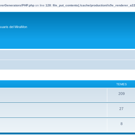
dererGenerators/PHP.php
on line
128
:
file_put_contents(./cache/production//s9e_renderer_a
suaris del MiraMon
TEMES
209
27
8