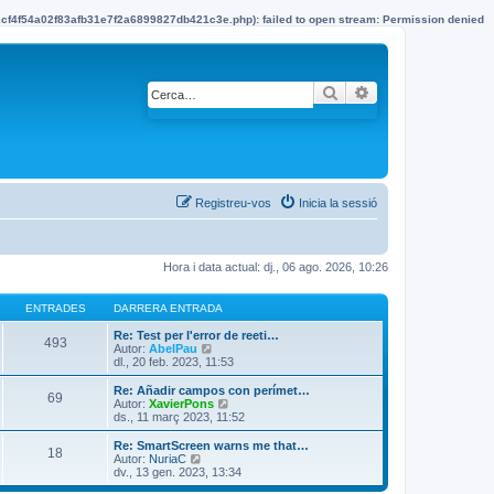
22cf4f54a02f83afb31e7f2a6899827db421c3e.php): failed to open stream: Permission denied
Cerca
Cerca avançada
Registreu-vos
Inicia la sessió
Hora i data actual: dj., 06 ago. 2026, 10:26
ENTRADES
DARRERA ENTRADA
Re: Test per l'error de reeti…
493
Autor:
AbelPau
M
dl., 20 feb. 2023, 11:53
o
s
t
Re: Añadir campos con perímet…
69
r
Autor:
XavierPons
M
a
ds., 11 març 2023, 11:52
o
l
s
’
t
Re: SmartScreen warns me that…
18
e
r
Autor:
NuriaC
M
n
a
dv., 13 gen. 2023, 13:34
o
t
l
s
r