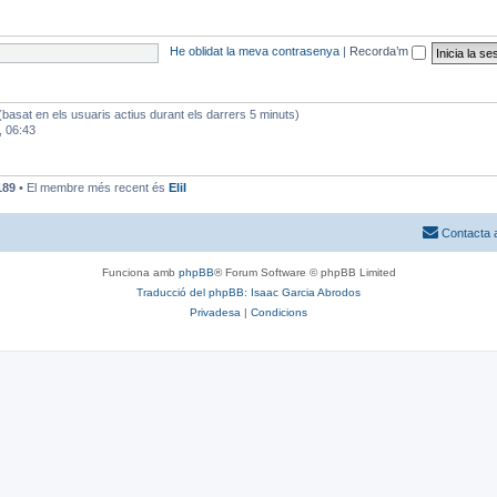
He oblidat la meva contrasenya
|
Recorda’m
 (basat en els usuaris actius durant els darrers 5 minuts)
, 06:43
189
• El membre més recent és
EliI
Contacta 
Funciona amb
phpBB
® Forum Software © phpBB Limited
Traducció del phpBB: Isaac Garcia Abrodos
Privadesa
|
Condicions