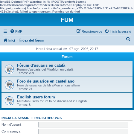
[phpBB Debug] PHP Warning
: in file
[ROOT]/vendor/s9e/text-
formatter/src/Configurator/RendererGenerators/PHP.php
on line
128
:
file_put_contents(./cache/production//s9e_renderer_a22cf4f54a02f83afb31e7f2a6899827db
421c3e.php): failed to open stream: Permission denied
FUM
PMF
Registreu-vos
Inicia la sessió
C
Inici
Índex del fòrum
e
Hora i data actual: dv., 07 ago. 2026, 22:17
r
Fòrum
c
Fòrum d'usuaris en català
a
Fòrum d'usuaris del MiraMon en català
Temes:
209
Foro de usuarios en castellano
Foro de usuarios de MiraMon en castellano
Temes:
27
English users forum
MiraMon users forum to be discussed in English
Temes:
8
INICIA LA SESSIÓ
•
REGISTREU-VOS
Nom d’usuari:
Contrasenya: