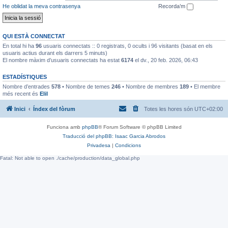
He oblidat la meva contrasenya
Recorda’m
QUI ESTÀ CONNECTAT
En total hi ha
96
usuaris connectats :: 0 registrats, 0 ocults i 96 visitants (basat en els
usuaris actius durant els darrers 5 minuts)
El nombre màxim d’usuaris connectats ha estat
6174
el dv., 20 feb. 2026, 06:43
ESTADÍSTIQUES
Nombre d’entrades
578
• Nombre de temes
246
• Nombre de membres
189
• El membre
més recent és
EliI
Inici
Índex del fòrum
Totes les hores són
UTC+02:00
Funciona amb
phpBB
® Forum Software © phpBB Limited
Traducció del phpBB: Isaac Garcia Abrodos
Privadesa
|
Condicions
Fatal: Not able to open ./cache/production/data_global.php