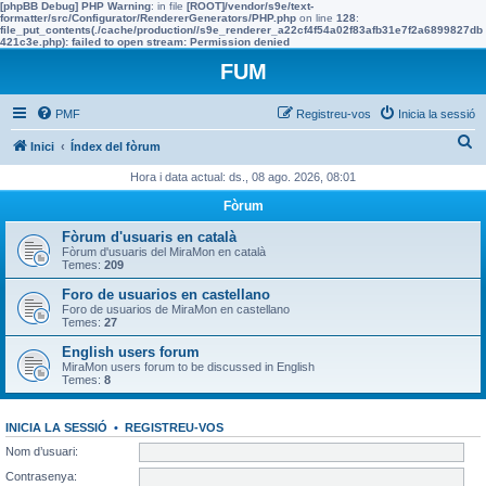
[phpBB Debug] PHP Warning
: in file
[ROOT]/vendor/s9e/text-
formatter/src/Configurator/RendererGenerators/PHP.php
on line
128
:
file_put_contents(./cache/production//s9e_renderer_a22cf4f54a02f83afb31e7f2a6899827db
421c3e.php): failed to open stream: Permission denied
FUM
PMF
Registreu-vos
Inicia la sessió
C
Inici
Índex del fòrum
e
Hora i data actual: ds., 08 ago. 2026, 08:01
r
Fòrum
c
Fòrum d'usuaris en català
a
Fòrum d'usuaris del MiraMon en català
Temes:
209
Foro de usuarios en castellano
Foro de usuarios de MiraMon en castellano
Temes:
27
English users forum
MiraMon users forum to be discussed in English
Temes:
8
INICIA LA SESSIÓ
•
REGISTREU-VOS
Nom d’usuari:
Contrasenya: