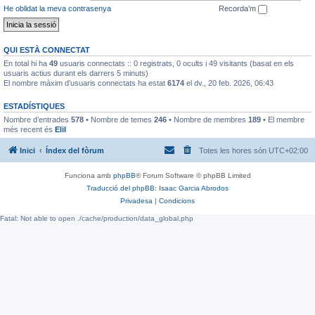
He oblidat la meva contrasenya
Recorda’m
QUI ESTÀ CONNECTAT
En total hi ha
49
usuaris connectats :: 0 registrats, 0 ocults i 49 visitants (basat en els
usuaris actius durant els darrers 5 minuts)
El nombre màxim d’usuaris connectats ha estat
6174
el dv., 20 feb. 2026, 06:43
ESTADÍSTIQUES
Nombre d’entrades
578
• Nombre de temes
246
• Nombre de membres
189
• El membre
més recent és
EliI
Inici
Índex del fòrum
Totes les hores són
UTC+02:00
Funciona amb
phpBB
® Forum Software © phpBB Limited
Traducció del phpBB: Isaac Garcia Abrodos
Privadesa
|
Condicions
Fatal: Not able to open ./cache/production/data_global.php