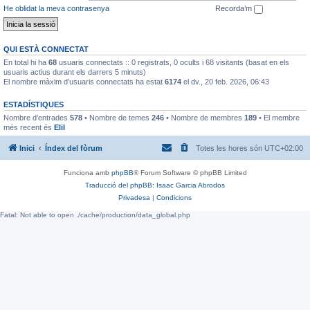
He oblidat la meva contrasenya
Recorda’m
QUI ESTÀ CONNECTAT
En total hi ha
68
usuaris connectats :: 0 registrats, 0 ocults i 68 visitants (basat en els
usuaris actius durant els darrers 5 minuts)
El nombre màxim d’usuaris connectats ha estat
6174
el dv., 20 feb. 2026, 06:43
ESTADÍSTIQUES
Nombre d’entrades
578
• Nombre de temes
246
• Nombre de membres
189
• El membre
més recent és
EliI
Inici
Índex del fòrum
Totes les hores són
UTC+02:00
Funciona amb
phpBB
® Forum Software © phpBB Limited
Traducció del phpBB: Isaac Garcia Abrodos
Privadesa
|
Condicions
Fatal: Not able to open ./cache/production/data_global.php