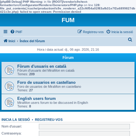
[phpBB Debug] PHP Warning
: in file
[ROOT]/vendor/s9e/text-
formatter/src/Configurator/RendererGenerators/PHP.php
on line
128
:
file_put_contents(./cache/production//s9e_renderer_a22cf4f54a02f83afb31e7f2a6899827db
421c3e.php): failed to open stream: Permission denied
FUM
PMF
Registreu-vos
Inicia la sessió
C
Inici
Índex del fòrum
e
Hora i data actual: dj., 06 ago. 2026, 21:16
r
Fòrum
c
Fòrum d'usuaris en català
a
Fòrum d'usuaris del MiraMon en català
Temes:
209
Foro de usuarios en castellano
Foro de usuarios de MiraMon en castellano
Temes:
27
English users forum
MiraMon users forum to be discussed in English
Temes:
8
INICIA LA SESSIÓ
•
REGISTREU-VOS
Nom d’usuari:
Contrasenya: