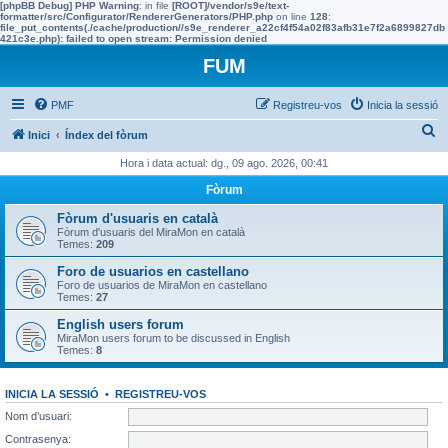
[phpBB Debug] PHP Warning
: in file
[ROOT]/vendor/s9e/text-
formatter/src/Configurator/RendererGenerators/PHP.php
on line
128
:
file_put_contents(./cache/production//s9e_renderer_a22cf4f54a02f83afb31e7f2a6899827db
421c3e.php): failed to open stream: Permission denied
FUM
PMF
Registreu-vos
Inicia la sessió
C
Inici
Índex del fòrum
e
Hora i data actual: dg., 09 ago. 2026, 00:41
r
Fòrum
c
Fòrum d'usuaris en català
a
Fòrum d'usuaris del MiraMon en català
Temes:
209
Foro de usuarios en castellano
Foro de usuarios de MiraMon en castellano
Temes:
27
English users forum
MiraMon users forum to be discussed in English
Temes:
8
INICIA LA SESSIÓ
•
REGISTREU-VOS
Nom d’usuari:
Contrasenya: