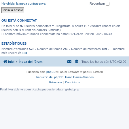
He oblidat la meva contrasenya
Recorda’m
QUI ESTÀ CONNECTAT
En total hi ha
97
usuaris connectats :: 0 registrats, 0 ocults i 97 visitants (basat en els
usuaris actius durant els darrers 5 minuts)
El nombre màxim d’usuaris connectats ha estat
6174
el dv., 20 feb. 2026, 06:43
ESTADÍSTIQUES
Nombre d’entrades
578
• Nombre de temes
246
• Nombre de membres
189
• El membre
més recent és
EliI
Inici
Índex del fòrum
Totes les hores són
UTC+02:00
Funciona amb
phpBB
® Forum Software © phpBB Limited
Traducció del phpBB: Isaac Garcia Abrodos
Privadesa
|
Condicions
Fatal: Not able to open ./cache/production/data_global.php