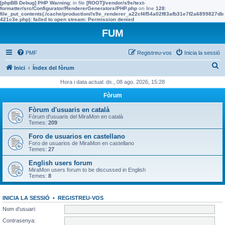
[phpBB Debug] PHP Warning
: in file
[ROOT]/vendor/s9e/text-
formatter/src/Configurator/RendererGenerators/PHP.php
on line
128
:
file_put_contents(./cache/production//s9e_renderer_a22cf4f54a02f83afb31e7f2a6899827db
421c3e.php): failed to open stream: Permission denied
FUM
PMF
Registreu-vos
Inicia la sessió
C
Inici
Índex del fòrum
e
Hora i data actual: ds., 08 ago. 2026, 15:28
r
Fòrum
c
Fòrum d'usuaris en català
a
Fòrum d'usuaris del MiraMon en català
Temes:
209
Foro de usuarios en castellano
Foro de usuarios de MiraMon en castellano
Temes:
27
English users forum
MiraMon users forum to be discussed in English
Temes:
8
INICIA LA SESSIÓ
•
REGISTREU-VOS
Nom d’usuari:
Contrasenya: