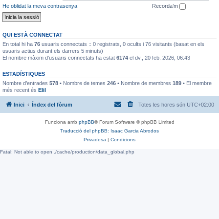
He oblidat la meva contrasenya
Recorda’m
QUI ESTÀ CONNECTAT
En total hi ha
76
usuaris connectats :: 0 registrats, 0 ocults i 76 visitants (basat en els
usuaris actius durant els darrers 5 minuts)
El nombre màxim d’usuaris connectats ha estat
6174
el dv., 20 feb. 2026, 06:43
ESTADÍSTIQUES
Nombre d’entrades
578
• Nombre de temes
246
• Nombre de membres
189
• El membre
més recent és
EliI
Inici
Índex del fòrum
Totes les hores són
UTC+02:00
Funciona amb
phpBB
® Forum Software © phpBB Limited
Traducció del phpBB: Isaac Garcia Abrodos
Privadesa
|
Condicions
Fatal: Not able to open ./cache/production/data_global.php