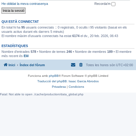
He oblidat la meva contrasenya
Recorda’m
QUI ESTÀ CONNECTAT
En total hi ha
95
usuaris connectats :: 0 registrats, 0 ocults i 95 visitants (basat en els
usuaris actius durant els darrers 5 minuts)
El nombre màxim d’usuaris connectats ha estat
6174
el dv., 20 feb. 2026, 06:43
ESTADÍSTIQUES
Nombre d’entrades
578
• Nombre de temes
246
• Nombre de membres
189
• El membre
més recent és
EliI
Inici
Índex del fòrum
Totes les hores són
UTC+02:00
Funciona amb
phpBB
® Forum Software © phpBB Limited
Traducció del phpBB: Isaac Garcia Abrodos
Privadesa
|
Condicions
Fatal: Not able to open ./cache/production/data_global.php