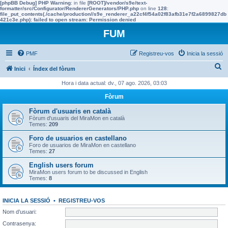
[phpBB Debug] PHP Warning
: in file
[ROOT]/vendor/s9e/text-
formatter/src/Configurator/RendererGenerators/PHP.php
on line
128
:
file_put_contents(./cache/production//s9e_renderer_a22cf4f54a02f83afb31e7f2a6899827db
421c3e.php): failed to open stream: Permission denied
FUM
PMF
Registreu-vos
Inicia la sessió
C
Inici
Índex del fòrum
e
Hora i data actual: dv., 07 ago. 2026, 03:03
r
Fòrum
c
Fòrum d'usuaris en català
a
Fòrum d'usuaris del MiraMon en català
Temes:
209
Foro de usuarios en castellano
Foro de usuarios de MiraMon en castellano
Temes:
27
English users forum
MiraMon users forum to be discussed in English
Temes:
8
INICIA LA SESSIÓ
•
REGISTREU-VOS
Nom d’usuari:
Contrasenya: