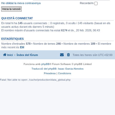
He oblidat la meva contrasenya
Recorda’m
QUI ESTÀ CONNECTAT
En total hi ha
145
usuaris connectats :: 0 registrats, 0 ocults i 145 visitants (basat en els
usuaris actius durant els darrers 5 minuts)
El nombre màxim d’usuaris connectats ha estat
6174
el dv., 20 feb. 2026, 06:43
ESTADÍSTIQUES
Nombre d’entrades
578
• Nombre de temes
246
• Nombre de membres
189
• El membre
més recent és
EliI
Inici
Índex del fòrum
Totes les hores són
UTC+02:00
Funciona amb
phpBB
® Forum Software © phpBB Limited
Traducció del phpBB: Isaac Garcia Abrodos
Privadesa
|
Condicions
Fatal: Not able to open ./cache/production/data_global.php