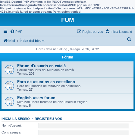
[phpBB Debug] PHP Warning
: in file
[ROOT]/vendor/s9e/text-
formatter/src/Configurator/RendererGenerators/PHP.php
on line
128
:
file_put_contents(./cache/production//s9e_renderer_a22cf4f54a02f83afb31e7f2a6899827db
421c3e.php): failed to open stream: Permission denied
FUM
PMF
Registreu-vos
Inicia la sessió
C
Inici
Índex del fòrum
e
Hora i data actual: dg., 09 ago. 2026, 04:32
r
Fòrum
c
Fòrum d'usuaris en català
a
Fòrum d'usuaris del MiraMon en català
Temes:
209
Foro de usuarios en castellano
Foro de usuarios de MiraMon en castellano
Temes:
27
English users forum
MiraMon users forum to be discussed in English
Temes:
8
INICIA LA SESSIÓ
•
REGISTREU-VOS
Nom d’usuari:
Contrasenya: