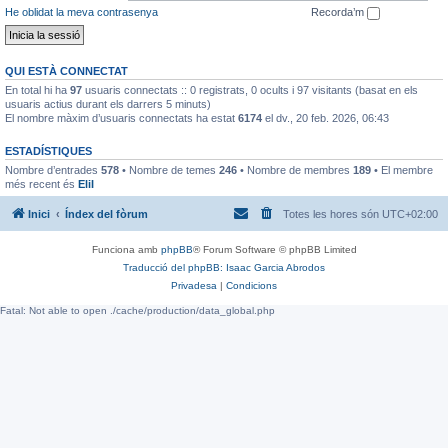
He oblidat la meva contrasenya
Recorda’m
QUI ESTÀ CONNECTAT
En total hi ha
97
usuaris connectats :: 0 registrats, 0 ocults i 97 visitants (basat en els
usuaris actius durant els darrers 5 minuts)
El nombre màxim d’usuaris connectats ha estat
6174
el dv., 20 feb. 2026, 06:43
ESTADÍSTIQUES
Nombre d’entrades
578
• Nombre de temes
246
• Nombre de membres
189
• El membre
més recent és
EliI
Inici
Índex del fòrum
Totes les hores són
UTC+02:00
Funciona amb
phpBB
® Forum Software © phpBB Limited
Traducció del phpBB: Isaac Garcia Abrodos
Privadesa
|
Condicions
Fatal: Not able to open ./cache/production/data_global.php