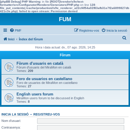
[phpBB Debug] PHP Warning
: in file
[ROOT]/vendor/s9e/text-
formatter/src/Configurator/RendererGenerators/PHP.php
on line
128
:
file_put_contents(./cache/production//s9e_renderer_a22cf4f54a02f83afb31e7f2a6899827db
421c3e.php): failed to open stream: Permission denied
FUM
PMF
Registreu-vos
Inicia la sessió
C
Inici
Índex del fòrum
e
Hora i data actual: dv., 07 ago. 2026, 14:25
r
Fòrum
c
Fòrum d'usuaris en català
a
Fòrum d'usuaris del MiraMon en català
Temes:
209
Foro de usuarios en castellano
Foro de usuarios de MiraMon en castellano
Temes:
27
English users forum
MiraMon users forum to be discussed in English
Temes:
8
INICIA LA SESSIÓ
•
REGISTREU-VOS
Nom d’usuari:
Contrasenya: