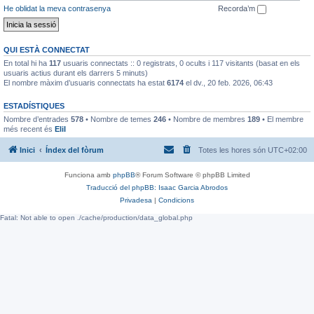
He oblidat la meva contrasenya
Recorda’m
QUI ESTÀ CONNECTAT
En total hi ha
117
usuaris connectats :: 0 registrats, 0 ocults i 117 visitants (basat en els
usuaris actius durant els darrers 5 minuts)
El nombre màxim d’usuaris connectats ha estat
6174
el dv., 20 feb. 2026, 06:43
ESTADÍSTIQUES
Nombre d’entrades
578
• Nombre de temes
246
• Nombre de membres
189
• El membre
més recent és
EliI
Inici
Índex del fòrum
Totes les hores són
UTC+02:00
Funciona amb
phpBB
® Forum Software © phpBB Limited
Traducció del phpBB: Isaac Garcia Abrodos
Privadesa
|
Condicions
Fatal: Not able to open ./cache/production/data_global.php