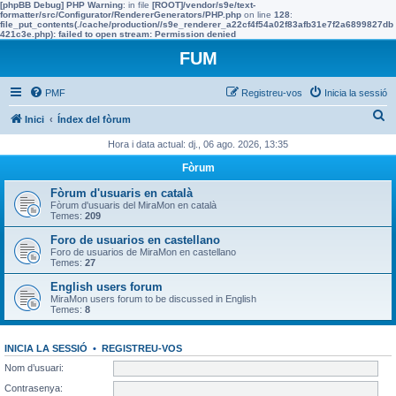
[phpBB Debug] PHP Warning
: in file
[ROOT]/vendor/s9e/text-
formatter/src/Configurator/RendererGenerators/PHP.php
on line
128
:
file_put_contents(./cache/production//s9e_renderer_a22cf4f54a02f83afb31e7f2a6899827db
421c3e.php): failed to open stream: Permission denied
FUM
PMF
Registreu-vos
Inicia la sessió
C
Inici
Índex del fòrum
e
Hora i data actual: dj., 06 ago. 2026, 13:35
r
Fòrum
c
Fòrum d'usuaris en català
a
Fòrum d'usuaris del MiraMon en català
Temes:
209
Foro de usuarios en castellano
Foro de usuarios de MiraMon en castellano
Temes:
27
English users forum
MiraMon users forum to be discussed in English
Temes:
8
INICIA LA SESSIÓ
•
REGISTREU-VOS
Nom d’usuari:
Contrasenya: