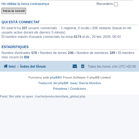
He oblidat la meva contrasenya
Recorda’m
QUI ESTÀ CONNECTAT
En total hi ha
207
usuaris connectats :: 1 registrat, 0 ocults i 206 visitants (basat en els
usuaris actius durant els darrers 5 minuts)
El nombre màxim d’usuaris connectats ha estat
6174
el dv., 20 feb. 2026, 06:43
ESTADÍSTIQUES
Nombre d’entrades
578
• Nombre de temes
246
• Nombre de membres
189
• El membre
més recent és
EliI
Inici
Índex del fòrum
Totes les hores són
UTC+02:00
Funciona amb
phpBB
® Forum Software © phpBB Limited
Traducció del phpBB: Isaac Garcia Abrodos
Privadesa
|
Condicions
Fatal: Not able to open ./cache/production/data_global.php