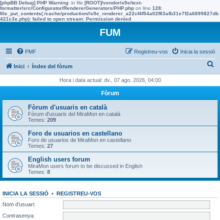
[phpBB Debug] PHP Warning
: in file
[ROOT]/vendor/s9e/text-
formatter/src/Configurator/RendererGenerators/PHP.php
on line
128
:
file_put_contents(./cache/production//s9e_renderer_a22cf4f54a02f83afb31e7f2a6899827db
421c3e.php): failed to open stream: Permission denied
FUM
PMF
Registreu-vos
Inicia la sessió
C
Inici
Índex del fòrum
e
Hora i data actual: dv., 07 ago. 2026, 04:00
r
Fòrum
c
Fòrum d'usuaris en català
a
Fòrum d'usuaris del MiraMon en català
Temes:
209
Foro de usuarios en castellano
Foro de usuarios de MiraMon en castellano
Temes:
27
English users forum
MiraMon users forum to be discussed in English
Temes:
8
INICIA LA SESSIÓ
•
REGISTREU-VOS
Nom d’usuari:
Contrasenya: