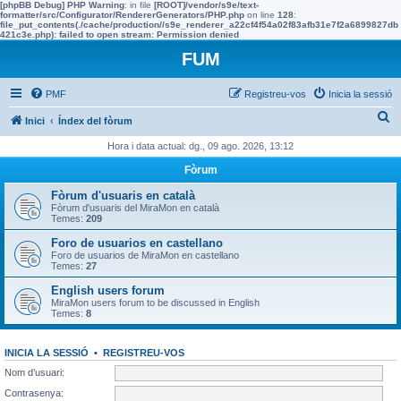
[phpBB Debug] PHP Warning
: in file
[ROOT]/vendor/s9e/text-
formatter/src/Configurator/RendererGenerators/PHP.php
on line
128
:
file_put_contents(./cache/production//s9e_renderer_a22cf4f54a02f83afb31e7f2a6899827db
421c3e.php): failed to open stream: Permission denied
FUM
PMF
Registreu-vos
Inicia la sessió
C
Inici
Índex del fòrum
e
Hora i data actual: dg., 09 ago. 2026, 13:12
r
Fòrum
c
Fòrum d'usuaris en català
a
Fòrum d'usuaris del MiraMon en català
Temes:
209
Foro de usuarios en castellano
Foro de usuarios de MiraMon en castellano
Temes:
27
English users forum
MiraMon users forum to be discussed in English
Temes:
8
INICIA LA SESSIÓ
•
REGISTREU-VOS
Nom d’usuari:
Contrasenya: