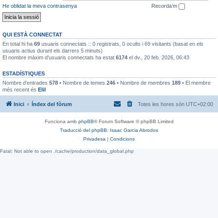
He oblidat la meva contrasenya
Recorda’m
QUI ESTÀ CONNECTAT
En total hi ha
69
usuaris connectats :: 0 registrats, 0 ocults i 69 visitants (basat en els
usuaris actius durant els darrers 5 minuts)
El nombre màxim d’usuaris connectats ha estat
6174
el dv., 20 feb. 2026, 06:43
ESTADÍSTIQUES
Nombre d’entrades
578
• Nombre de temes
246
• Nombre de membres
189
• El membre
més recent és
EliI
Inici
Índex del fòrum
Totes les hores són
UTC+02:00
Funciona amb
phpBB
® Forum Software © phpBB Limited
Traducció del phpBB: Isaac Garcia Abrodos
Privadesa
|
Condicions
Fatal: Not able to open ./cache/production/data_global.php