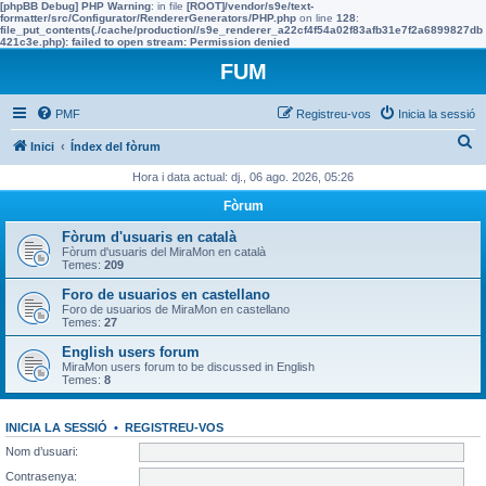
[phpBB Debug] PHP Warning
: in file
[ROOT]/vendor/s9e/text-
formatter/src/Configurator/RendererGenerators/PHP.php
on line
128
:
file_put_contents(./cache/production//s9e_renderer_a22cf4f54a02f83afb31e7f2a6899827db
421c3e.php): failed to open stream: Permission denied
FUM
PMF
Registreu-vos
Inicia la sessió
C
Inici
Índex del fòrum
e
Hora i data actual: dj., 06 ago. 2026, 05:26
r
Fòrum
c
Fòrum d'usuaris en català
a
Fòrum d'usuaris del MiraMon en català
Temes:
209
Foro de usuarios en castellano
Foro de usuarios de MiraMon en castellano
Temes:
27
English users forum
MiraMon users forum to be discussed in English
Temes:
8
INICIA LA SESSIÓ
•
REGISTREU-VOS
Nom d’usuari:
Contrasenya: