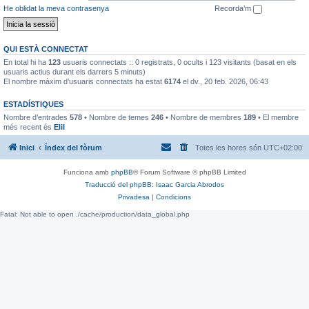
He oblidat la meva contrasenya
Recorda’m
QUI ESTÀ CONNECTAT
En total hi ha
123
usuaris connectats :: 0 registrats, 0 ocults i 123 visitants (basat en els
usuaris actius durant els darrers 5 minuts)
El nombre màxim d’usuaris connectats ha estat
6174
el dv., 20 feb. 2026, 06:43
ESTADÍSTIQUES
Nombre d’entrades
578
• Nombre de temes
246
• Nombre de membres
189
• El membre
més recent és
EliI
Inici
Índex del fòrum
Totes les hores són
UTC+02:00
Funciona amb
phpBB
® Forum Software © phpBB Limited
Traducció del phpBB: Isaac Garcia Abrodos
Privadesa
|
Condicions
Fatal: Not able to open ./cache/production/data_global.php