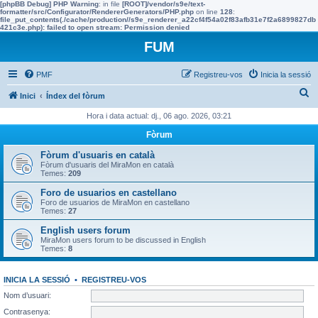
[phpBB Debug] PHP Warning
: in file
[ROOT]/vendor/s9e/text-
formatter/src/Configurator/RendererGenerators/PHP.php
on line
128
:
file_put_contents(./cache/production//s9e_renderer_a22cf4f54a02f83afb31e7f2a6899827db
421c3e.php): failed to open stream: Permission denied
FUM
PMF
Registreu-vos
Inicia la sessió
C
Inici
Índex del fòrum
e
Hora i data actual: dj., 06 ago. 2026, 03:21
r
Fòrum
c
Fòrum d'usuaris en català
a
Fòrum d'usuaris del MiraMon en català
Temes:
209
Foro de usuarios en castellano
Foro de usuarios de MiraMon en castellano
Temes:
27
English users forum
MiraMon users forum to be discussed in English
Temes:
8
INICIA LA SESSIÓ
•
REGISTREU-VOS
Nom d’usuari:
Contrasenya: