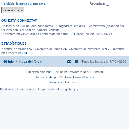
He oblidat la meva contrasenya
Recorda’m
QUI ESTÀ CONNECTAT
En total hi ha
134
usuaris connectats :: 0 registrats, 0 ocults i 134 visitants (basat en els
usuaris actius durant els darrers 5 minuts)
El nombre màxim d’usuaris connectats ha estat
6174
el dv., 20 feb. 2026, 06:43
ESTADÍSTIQUES
Nombre d’entrades
578
• Nombre de temes
246
• Nombre de membres
189
• El membre
més recent és
EliI
Inici
Índex del fòrum
Totes les hores són
UTC+02:00
Funciona amb
phpBB
® Forum Software © phpBB Limited
Traducció del phpBB: Isaac Garcia Abrodos
Privadesa
|
Condicions
Fatal: Not able to open ./cache/production/data_global.php