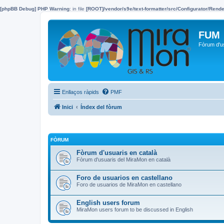
[phpBB Debug] PHP Warning
: in file
[ROOT]/vendor/s9e/text-formatter/src/Configurator/Ren
FUM
Fòrum d'u
Enllaços ràpids
PMF
Inici
Índex del fòrum
FÒRUM
Fòrum d'usuaris en català
Fòrum d'usuaris del MiraMon en català
Foro de usuarios en castellano
Foro de usuarios de MiraMon en castellano
English users forum
MiraMon users forum to be discussed in English