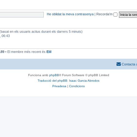
He oblidat la meva contrasenya
|
Recorda’m
 (basat en els usuaris actius durant els darrers 5 minuts)
, 06:43
189
• El membre més recent és
EliI
Contacta 
Funciona amb
phpBB
® Forum Software © phpBB Limited
Traducció del phpBB: Isaac Garcia Abrodos
Privadesa
|
Condicions