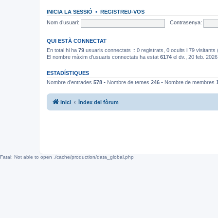
INICIA LA SESSIÓ
•
REGISTREU-VOS
Nom d’usuari:
Contrasenya:
QUI ESTÀ CONNECTAT
En total hi ha
79
usuaris connectats :: 0 registrats, 0 ocults i 79 visitants
El nombre màxim d’usuaris connectats ha estat
6174
el dv., 20 feb. 2026
ESTADÍSTIQUES
Nombre d’entrades
578
• Nombre de temes
246
• Nombre de membres
Inici
Índex del fòrum
Fatal: Not able to open ./cache/production/data_global.php