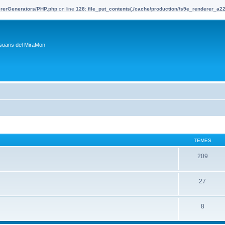
dererGenerators/PHP.php
on line
128
:
file_put_contents(./cache/production//s9e_renderer_a
suaris del MiraMon
TEMES
209
27
8