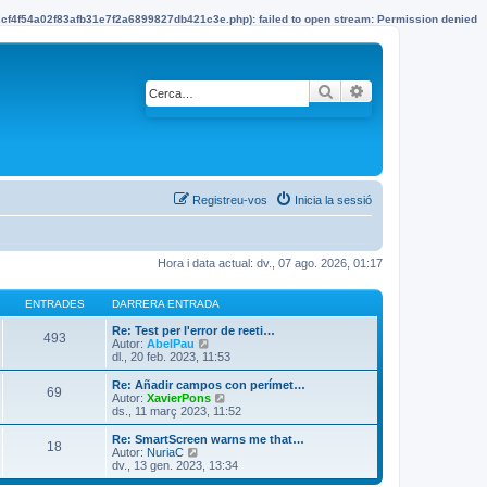
22cf4f54a02f83afb31e7f2a6899827db421c3e.php): failed to open stream: Permission denied
Cerca
Cerca avançada
Registreu-vos
Inicia la sessió
Hora i data actual: dv., 07 ago. 2026, 01:17
ENTRADES
DARRERA ENTRADA
Re: Test per l'error de reeti…
493
Autor:
AbelPau
M
dl., 20 feb. 2023, 11:53
o
s
t
Re: Añadir campos con perímet…
69
r
Autor:
XavierPons
M
a
ds., 11 març 2023, 11:52
o
l
s
’
t
Re: SmartScreen warns me that…
18
e
r
Autor:
NuriaC
M
n
a
dv., 13 gen. 2023, 13:34
o
t
l
s
r