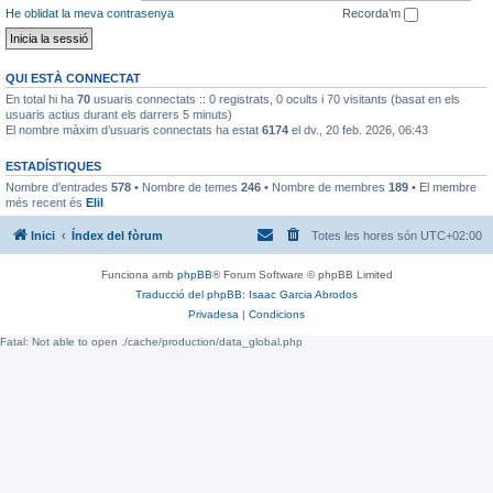
He oblidat la meva contrasenya
Recorda’m
QUI ESTÀ CONNECTAT
En total hi ha
70
usuaris connectats :: 0 registrats, 0 ocults i 70 visitants (basat en els
usuaris actius durant els darrers 5 minuts)
El nombre màxim d’usuaris connectats ha estat
6174
el dv., 20 feb. 2026, 06:43
ESTADÍSTIQUES
Nombre d’entrades
578
• Nombre de temes
246
• Nombre de membres
189
• El membre
més recent és
EliI
Inici
Índex del fòrum
Totes les hores són
UTC+02:00
Funciona amb
phpBB
® Forum Software © phpBB Limited
Traducció del phpBB: Isaac Garcia Abrodos
Privadesa
|
Condicions
Fatal: Not able to open ./cache/production/data_global.php