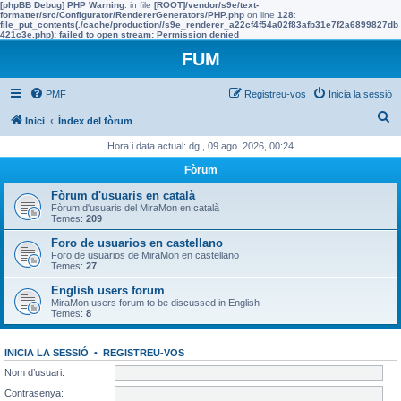
[phpBB Debug] PHP Warning
: in file
[ROOT]/vendor/s9e/text-
formatter/src/Configurator/RendererGenerators/PHP.php
on line
128
:
file_put_contents(./cache/production//s9e_renderer_a22cf4f54a02f83afb31e7f2a6899827db
421c3e.php): failed to open stream: Permission denied
FUM
PMF
Registreu-vos
Inicia la sessió
C
Inici
Índex del fòrum
e
Hora i data actual: dg., 09 ago. 2026, 00:24
r
Fòrum
c
Fòrum d'usuaris en català
a
Fòrum d'usuaris del MiraMon en català
Temes:
209
Foro de usuarios en castellano
Foro de usuarios de MiraMon en castellano
Temes:
27
English users forum
MiraMon users forum to be discussed in English
Temes:
8
INICIA LA SESSIÓ
•
REGISTREU-VOS
Nom d’usuari:
Contrasenya: