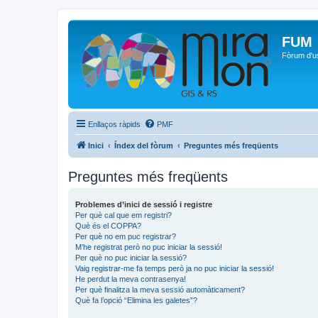
FUM
Fòrum d'u
Enllaços ràpids
PMF
Inici
Índex del fòrum
Preguntes més freqüents
Preguntes més freqüents
Problemes d’inici de sessió i registre
Per què cal que em registri?
Què és el COPPA?
Per què no em puc registrar?
M’he registrat però no puc iniciar la sessió!
Per què no puc iniciar la sessió?
Vaig registrar-me fa temps però ja no puc iniciar la sessió!
He perdut la meva contrasenya!
Per què finalitza la meva sessió automàticament?
Què fa l’opció “Elimina les galetes”?