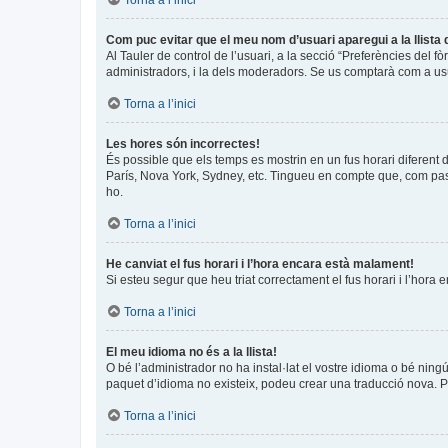
Torna a l’inici
Com puc evitar que el meu nom d’usuari aparegui a la llista
Al Tauler de control de l’usuari, a la secció “Preferències del f
administradors, i la dels moderadors. Se us comptarà com a usu
Torna a l’inici
Les hores són incorrectes!
És possible que els temps es mostrin en un fus horari diferent de
París, Nova York, Sydney, etc. Tingueu en compte que, com pass
ho.
Torna a l’inici
He canviat el fus horari i l’hora encara està malament!
Si esteu segur que heu triat correctament el fus horari i l’hora 
Torna a l’inici
El meu idioma no és a la llista!
O bé l’administrador no ha instal·lat el vostre idioma o bé ning
paquet d’idioma no existeix, podeu crear una traducció nova. 
Torna a l’inici