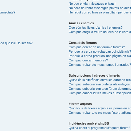
No puc enviar missatges privats!
No paro de rebre missatges privats no desit
connectats?
He rebut correu brossa o insultant per part 
Amics i enemics
Què són les llistes d’amics i enemics?
Com puc afegir o treure usuaris de la llista
Cerca dels fòrums
na que iniciï la sessió?
Com puc cercar en un fòrum o fòrums?
Per què la cerca no troba cap coincidència
Per què la cerca produeix una pàgina en bl
Com puc cercar membres?
Com puc trobar els meus temes i entrades
Subscripcions i adreces d’interès
Quina és la diferència entre les adreces d’i
Com puc subscriure’m o afegir als enllaços 
Com puc subscriure’m a un fòrum determin
Com puc cancel·lar les meves subscripcio
Fitxers adjunts
Quin tipus de fitxers adjunts es permeten 
Com puc trobar tots els meus fitxers adjunt
Incidències amb el phpBB
Qui ha escrit el programari d’aquest fòrum?