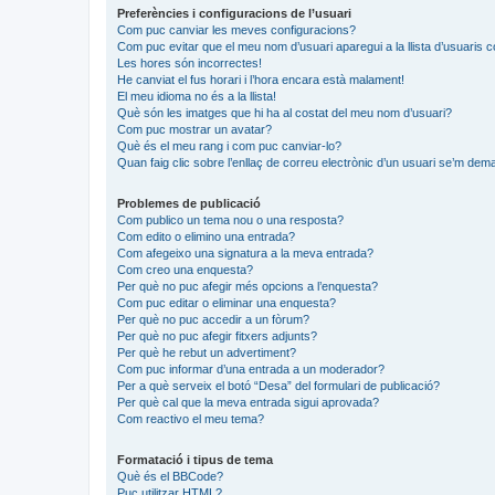
Preferències i configuracions de l’usuari
Com puc canviar les meves configuracions?
Com puc evitar que el meu nom d’usuari aparegui a la llista d’usuaris 
Les hores són incorrectes!
He canviat el fus horari i l’hora encara està malament!
El meu idioma no és a la llista!
Què són les imatges que hi ha al costat del meu nom d’usuari?
Com puc mostrar un avatar?
Què és el meu rang i com puc canviar-lo?
Quan faig clic sobre l’enllaç de correu electrònic d’un usuari se’m dema
Problemes de publicació
Com publico un tema nou o una resposta?
Com edito o elimino una entrada?
Com afegeixo una signatura a la meva entrada?
Com creo una enquesta?
Per què no puc afegir més opcions a l’enquesta?
Com puc editar o eliminar una enquesta?
Per què no puc accedir a un fòrum?
Per què no puc afegir fitxers adjunts?
Per què he rebut un advertiment?
Com puc informar d’una entrada a un moderador?
Per a què serveix el botó “Desa” del formulari de publicació?
Per què cal que la meva entrada sigui aprovada?
Com reactivo el meu tema?
Formatació i tipus de tema
Què és el BBCode?
Puc utilitzar HTML?