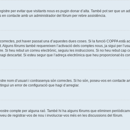
registre per evitar que visitants nous es pugin donar d’alta. També pot ser que un a
os en contacte amb un administrador del fòrum per rebre assistència.
correctes, pot haver passat una d’aquestes dues coses. Si la funció COPPA està ac
t. Alguns fòrums també requereixen l’activació dels comptes nous, ja sigui per l’us
re. Si heu rebut un correu electrònic, seguiu les instruccions. Si no heu rebut cap
l’hagi descartat. Si esteu segur que l’adreça electrònica que heu proporcionat és c
ostre nom d’usuari i contrasenya són correctes. Si ho són, poseu-vos en contacte 
ingui un error de configuració que hagi d’arreglar.
l vostre compte per alguna raó. També hi ha alguns fòrums que eliminen periòdicame
roveu de registrar-vos de nou i involucrar-vos més en les discussions del fòrum.