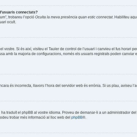
 d’usuaris connectats?
òrum”, trobareu l’opció
Oculta la meva presència quan estic connectat
. Habiliteu aqu
ari ocult.
l vostre. Si és així, visiteu el Tauler de control de l’usuari i canvieu el fus horari 
a amb la majoria de configuracions, només els usuaris registrats poden canviar el f
encara és incorrecta, llavors l’hora del servidor web és errònia. Si us plau, aviseu l
ú ha traduït el phpBB al vostre idioma. Proveu de demanar-li a un administrador del f
Podeu trobar més informació al lloc web del
phpBB
®.