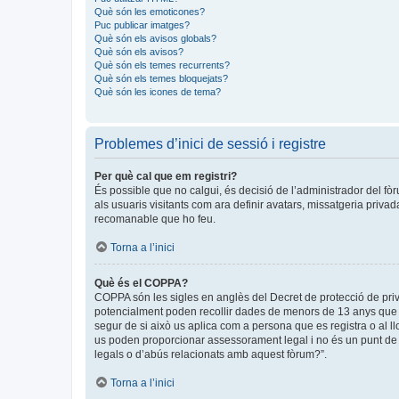
Què són les emoticones?
Puc publicar imatges?
Què són els avisos globals?
Què són els avisos?
Què són els temes recurrents?
Què són els temes bloquejats?
Què són les icones de tema?
Problemes d’inici de sessió i registre
Per què cal que em registri?
És possible que no calgui, és decisió de l’administrador del fòr
als usuaris visitants com ara definir avatars, missatgeria priva
recomanable que ho feu.
Torna a l’inici
Què és el COPPA?
COPPA són les sigles en anglès del Decret de protecció de privad
potencialment poden recollir dades de menors de 13 anys que ob
segur de si això us aplica com a persona que es registra o al 
us poden proporcionar assessorament legal i no és un punt de c
legals o d’abús relacionats amb aquest fòrum?”.
Torna a l’inici