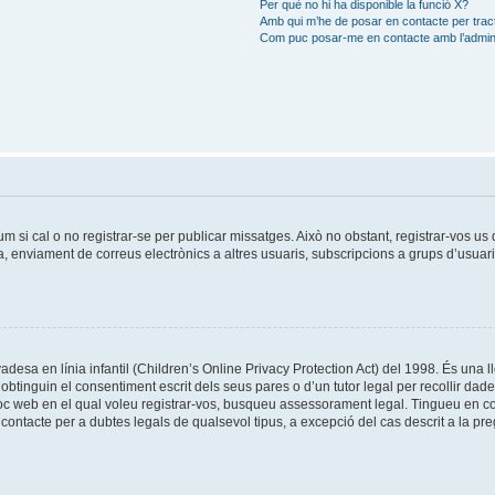
Per què no hi ha disponible la funció X?
Amb qui m’he de posar en contacte per trac
Com puc posar-me en contacte amb l’admini
um si cal o no registrar-se per publicar missatges. Això no obstant, registrar-vos u
da, enviament de correus electrònics a altres usuaris, subscripcions a grups d’usuar
esa en línia infantil (Children’s Online Privacy Protection Act) del 1998. És una ll
tinguin el consentiment escrit dels seus pares o d’un tutor legal per recollir dad
lloc web en el qual voleu registrar-vos, busqueu assessorament legal. Tingueu en 
ontacte per a dubtes legals de qualsevol tipus, a excepció del cas descrit a la pr