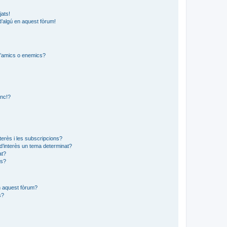
jats!
d’algú en aquest fòrum!
 d’amics o enemics?
?
anc!?
?
nterès i les subscripcions?
d’interès un tema determinat?
at?
ns?
en aquest fòrum?
s?