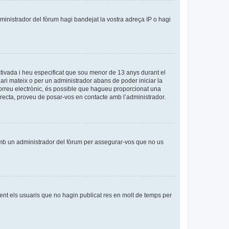
dministrador del fòrum hagi bandejat la vostra adreça IP o hagi
tivada i heu especificat que sou menor de 13 anys durant el
uari mateix o per un administrador abans de poder iniciar la
 correu electrònic, és possible que hagueu proporcionat una
orrecta, proveu de posar-vos en contacte amb l’administrador.
amb un administrador del fòrum per assegurar-vos que no us
nt els usuaris que no hagin publicat res en molt de temps per