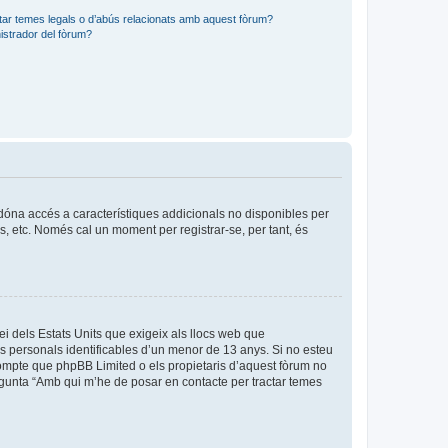
tar temes legals o d’abús relacionats amb aquest fòrum?
strador del fòrum?
s dóna accés a característiques addicionals no disponibles per
is, etc. Només cal un moment per registrar-se, per tant, és
ei dels Estats Units que exigeix als llocs web que
es personals identificables d’un menor de 13 anys. Si no esteu
compte que phpBB Limited o els propietaris d’aquest fòrum no
egunta “Amb qui m’he de posar en contacte per tractar temes