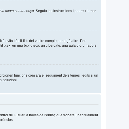
t la meva contrasenya
. Seguiu les instruccions i podreu tornar
evita l’ús il·lícit del vostre compte per algú altre. Per
it p.ex. en una biblioteca, un cibercafè, una aula d’ordinadors
orcionen funcions com ara el seguiment dels temes llegits si un
o solucioni.
ntrol de l’usuari a través de l’enllaç que trobareu habitualment
erències.