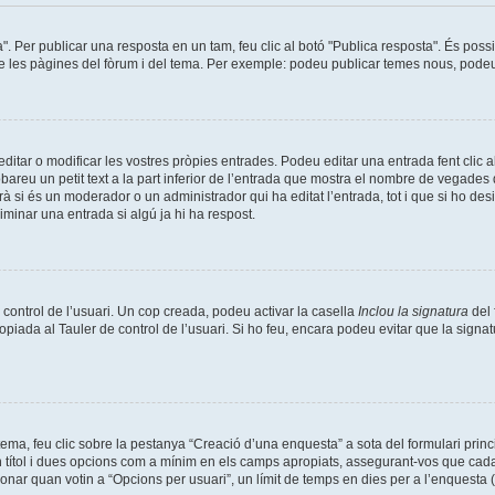
a". Per publicar una resposta en un tam, feu clic al botó "Publica resposta". És pos
de les pàgines del fòrum i del tema. Per exemple: podeu publicar temes nous, podeu p
tar o modificar les vostres pròpies entrades. Podeu editar una entrada fent clic a
obareu un petit text a la part inferior de l’entrada que mostra el nombre de vegades q
à si és un moderador o un administrador qui ha editat l’entrada, tot i que si ho de
minar una entrada si algú ja hi ha respost.
 control de l’usuari. Un cop creada, podeu activar la casella
Inclou la signatura
del 
opiada al Tauler de control de l’usuari. Si ho feu, encara podeu evitar que la signat
ma, feu clic sobre la pestanya “Creació d’una enquesta” a sota del formulari prin
n títol i dues opcions com a mínim en els camps apropiats, assegurant-vos que cada
nar quan votin a “Opcions per usuari”, un límit de temps en dies per a l’enquesta (