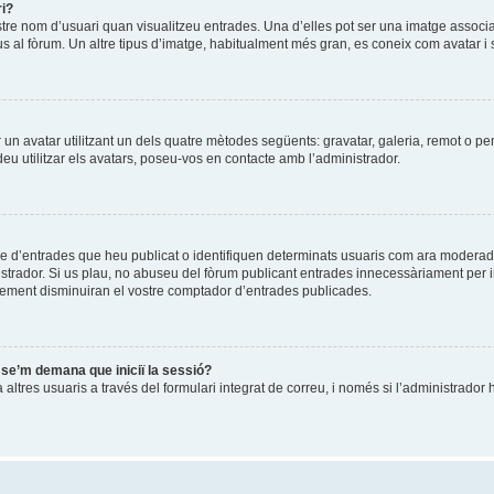
ri?
stre nom d’usuari quan visualitzeu entrades. Una d’elles pot ser una imatge associ
us al fòrum. Un altre tipus d’imatge, habitualment més gran, es coneix com avatar i 
ir un avatar utilitzant un dels quatre mètodes següents: gravatar, galeria, remot o pe
u utilitzar els avatars, poseu-vos en contacte amb l’administrador.
re d’entrades que heu publicat o identifiquen determinats usuaris com ara moderad
istrador. Si us plau, no abuseu del fòrum publicant entrades innecessàriament per 
ement disminuiran el vostre comptador d’entrades publicades.
i se’m demana que iniciï la sessió?
ltres usuaris a través del formulari integrat de correu, i només si l’administrador h