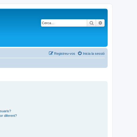
Cerca
Cerca avançada
Registreu-vos
Inicia la sessió
usuaris?
or diferent?