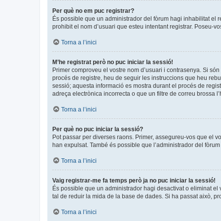
Per què no em puc registrar?
És possible que un administrador del fòrum hagi inhabilitat el 
prohibit el nom d’usuari que esteu intentant registrar. Poseu-v
Torna a l’inici
M’he registrat però no puc iniciar la sessió!
Primer comproveu el vostre nom d’usuari i contrasenya. Si són 
procés de registre, heu de seguir les instruccions que heu rebu
sessió; aquesta informació es mostra durant el procés de regist
adreça electrònica incorrecta o que un filtre de correu brossa 
Torna a l’inici
Per què no puc iniciar la sessió?
Pot passar per diverses raons. Primer, assegureu-vos que el v
han expulsat. També és possible que l’administrador del fòrum t
Torna a l’inici
Vaig registrar-me fa temps però ja no puc iniciar la sessió!
És possible que un administrador hagi desactivat o eliminat e
tal de reduir la mida de la base de dades. Si ha passat això, p
Torna a l’inici