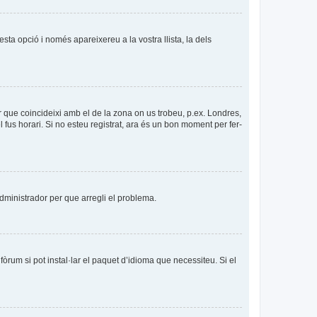
esta opció i només apareixereu a la vostra llista, la dels
per que coincideixi amb el de la zona on us trobeu, p.ex. Londres,
us horari. Si no esteu registrat, ara és un bon moment per fer-
’administrador per que arregli el problema.
òrum si pot instal·lar el paquet d’idioma que necessiteu. Si el