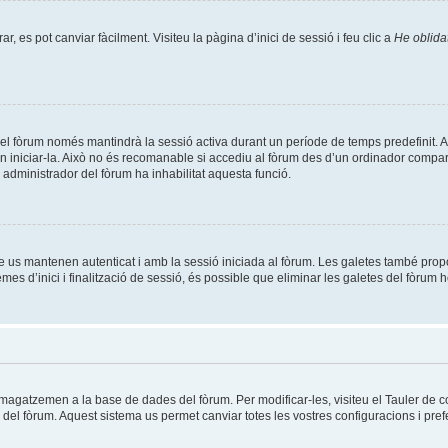
, es pot canviar fàcilment. Visiteu la pàgina d’inici de sessió i feu clic a
He oblida
el fòrum només mantindrà la sessió activa durant un període de temps predefinit. Això 
n iniciar-la. Això no és recomanable si accediu al fòrum des d’un ordinador compart
un administrador del fòrum ha inhabilitat aquesta funció.
e us mantenen autenticat i amb la sessió iniciada al fòrum. Les galetes també prop
es d’inici i finalització de sessió, és possible que eliminar les galetes del fòrum h
mmagatzemen a la base de dades del fòrum. Per modificar-les, visiteu el Tauler de co
es del fòrum. Aquest sistema us permet canviar totes les vostres configuracions i pref