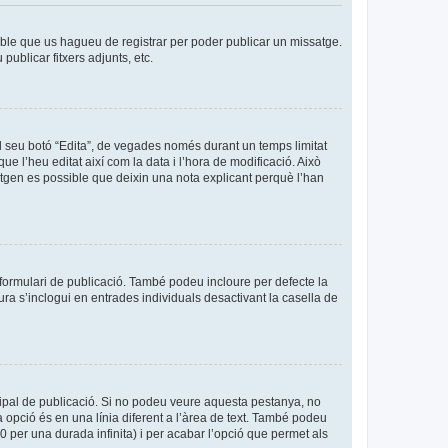
sible que us hagueu de registrar per poder publicar un missatge.
ublicar fitxers adjunts, etc.
l seu botó “Edita”, de vegades només durant un temps limitat
ue l’heu editat així com la data i l’hora de modificació. Això
sitgen es possible que deixin una nota explicant perquè l’han
formulari de publicació. També podeu incloure per defecte la
ura s’inclogui en entrades individuals desactivant la casella de
cipal de publicació. Si no podeu veure aquesta pestanya, no
 opció és en una línia diferent a l’àrea de text. També podeu
0 per una durada infinita) i per acabar l’opció que permet als