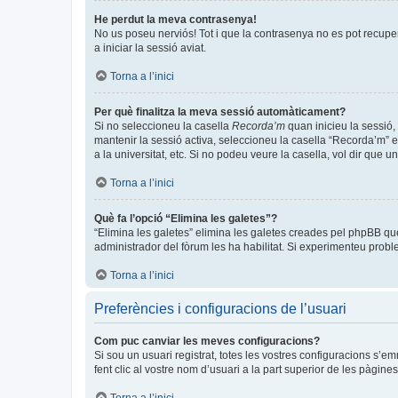
He perdut la meva contrasenya!
No us poseu nerviós! Tot i que la contrasenya no es pot recuperar
a iniciar la sessió aviat.
Torna a l’inici
Per què finalitza la meva sessió automàticament?
Si no seleccioneu la casella
Recorda’m
quan inicieu la sessió, 
mantenir la sessió activa, seleccioneu la casella “Recorda’m” e
a la universitat, etc. Si no podeu veure la casella, vol dir que 
Torna a l’inici
Què fa l’opció “Elimina les galetes”?
“Elimina les galetes” elimina les galetes creades pel phpBB qu
administrador del fòrum les ha habilitat. Si experimenteu problem
Torna a l’inici
Preferències i configuracions de l’usuari
Com puc canviar les meves configuracions?
Si sou un usuari registrat, totes les vostres configuracions s’e
fent clic al vostre nom d’usuari a la part superior de les pàgin