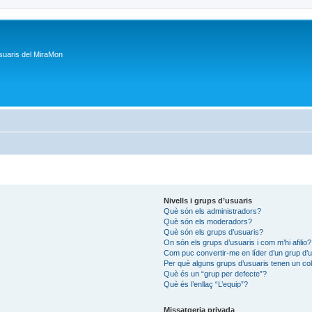
suaris del MiraMon
Nivells i grups d’usuaris
Què són els administradors?
Què són els moderadors?
Què són els grups d’usuaris?
On són els grups d’usuaris i com m’hi afilio?
Com puc convertir-me en líder d’un grup d’
Per què alguns grups d’usuaris tenen un col
Què és un “grup per defecte”?
Què és l’enllaç “L’equip”?
Missatgeria privada