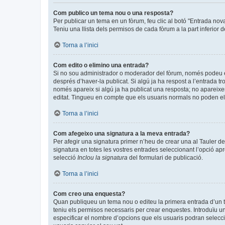
Com publico un tema nou o una resposta?
Per publicar un tema en un fòrum, feu clic al botó "Entrada nov
Teniu una llista dels permisos de cada fòrum a la part inferior 
Torna a l’inici
Com edito o elimino una entrada?
Si no sou administrador o moderador del fòrum, només podeu edi
després d’haver-la publicat. Si algú ja ha respost a l’entrada tr
només apareix si algú ja ha publicat una resposta; no apareixer
editat. Tingueu en compte que els usuaris normals no poden eli
Torna a l’inici
Com afegeixo una signatura a la meva entrada?
Per afegir una signatura primer n’heu de crear una al Tauler de
signatura en totes les vostres entrades seleccionant l’opció apr
selecció
Inclou la signatura
del formulari de publicació.
Torna a l’inici
Com creo una enquesta?
Quan publiqueu un tema nou o editeu la primera entrada d’un te
teniu els permisos necessaris per crear enquestes. Introduïu u
especificar el nombre d’opcions que els usuaris podran seleccio