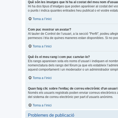
Què són les imatges que hi ha al costat del meu nom d’usua
Hi ha dos tipus d’imatges que poden aparèixer al costat del vo
o punts i indica quantes entrades heu publicat o el vostre estat
Torna a l’inici
Com puc mostrar un avatar?
Al tauler de Control de l’usuari, a la secció "Perfil", podeu afeg
permesos i tria de quines maneres estan disponibles. Si no pode
Torna a l’inici
Què és el meu rang i com puc canviar-lo?
Els rangs apareixen sota els noms d’usuari i indiquen el nomb
nomenclatura dels rangs del fòrum ja que els estableix l’admin
aquest comportament i un moderador o un administrador simpl
Torna a l’inici
Quan faig clic sobre l’enllaç de correu electrònic d’un usuar
Només els usuaris registrats poden enviar correus electrònics a a
del sistema de correu electrònic per part d’usuaris anònims.
Torna a l’inici
Problemes de publicació