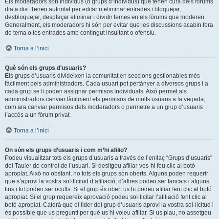
Els moderadors són individus (o grups d’individus) que tenen cura dels fòrums
dia a dia. Tenen autoritat per editar o eliminar entrades i bloquejar,
desbloquejar, desplaçar eliminar i dividir temes en els fòrums que moderen.
Generalment, els moderadors hi són per evitar que les discussions acabin fora
de tema o les entrades amb contingut insultant o ofensiu.
Torna a l’inici
Què són els grups d’usuaris?
Els grups d’usuaris divideixen la comunitat en seccions gestionables més
fàcilment pels administradors. Cada usuari pot pertànyer a diversos grups i a
cada grup se li poden assignar permisos individuals. Això permet als
administradors canviar fàcilment els permisos de molts usuaris a la vegada,
com ara canviar permisos dels moderadors o permetre a un grup d’usuaris
l’accés a un fòrum privat.
Torna a l’inici
On són els grups d’usuaris i com m’hi afilio?
Podeu visualitzar tots els grups d’usuaris a través de l’enllaç “Grups d’usuaris”
del Tauler de control de l’usuari. Si desitgeu afiliar-vos-hi feu clic al botó
apropiat. Això no obstant, no tots els grups són oberts. Alguns poden requerir
que s’aprovi la vostra sol·licitud d’afiliació, d’altres poden ser tancats i alguns
fins i tot poden ser ocults. Si el grup és obert us hi podeu afiliar fent clic al botó
apropiat. Si el grup requereix aprovació podeu sol·licitar l’afiliació fent clic al
botó apropiat. Caldrà que el líder del grup d’usuaris aprovi la vostra sol·licitud i
és possible que us pregunti per què us hi voleu afiliar. Si us plau, no assetgeu