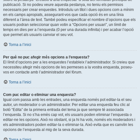
publicació. Si no podeu veure aquesta pestanya, no teniu els permisos
necessaris per crear enquestes. Introduïu un títol i dues opcions com a mínim
en els camps apropiats, assegurant-vos que cada opció és en una línia
diferent a l’àrea de text. També podeu especificar el nombre d’opcions que els
usuaris podran seleccionar quan votin a “Opcions per usuari”, un límit de
temps en dies per a l’enquesta (0 per una durada infinita) i per acabar l’opció
que permet als usuaris canviar el seu vot.
Torna a l’inici
Per què no puc afegir més opcions a l’enquesta?
El límit d’opcions per a les enquestes l’estableix l’administrador. Si creieu que
necessiteu afegir més opcions de les permeses a la vostra enquesta, poseu-
vos en contacte amb l’administrador del fòrum.
Torna a l’inici
Com puc editar o eliminar una enquesta?
Igual com passa amb les entrades, una enquesta només pot editar-la el seu
autor, un moderador o un administrador. Per editar una enquesta feu clic al
botó “Edita” de la primera entrada del tema ja que sempre té associada
l’enquesta. Si no s’ha emès cap vot, els usuaris poden eliminar l’enquesta o
editar-ne les opcions. Això no obstant, si ja hi ha vots, només els moderadors i
els administradors poden editar-la o eliminar-la. Això evita que es canvïin les
opcions de l’enquesta al mig de la seva durada.
Torna a l’inici