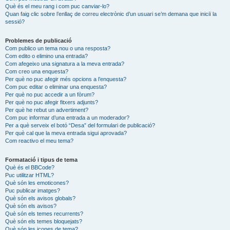
Què és el meu rang i com puc canviar-lo?
Quan faig clic sobre l’enllaç de correu electrònic d’un usuari se’m demana que iniciï la
sessió?
Problemes de publicació
Com publico un tema nou o una resposta?
Com edito o elimino una entrada?
Com afegeixo una signatura a la meva entrada?
Com creo una enquesta?
Per què no puc afegir més opcions a l’enquesta?
Com puc editar o eliminar una enquesta?
Per què no puc accedir a un fòrum?
Per què no puc afegir fitxers adjunts?
Per què he rebut un advertiment?
Com puc informar d’una entrada a un moderador?
Per a què serveix el botó “Desa” del formulari de publicació?
Per què cal que la meva entrada sigui aprovada?
Com reactivo el meu tema?
Formatació i tipus de tema
Què és el BBCode?
Puc utilitzar HTML?
Què són les emoticones?
Puc publicar imatges?
Què són els avisos globals?
Què són els avisos?
Què són els temes recurrents?
Què són els temes bloquejats?
Què són les icones de tema?