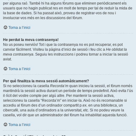
per alguna raó. També hi ha alguns fòrums que eliminen periòdicament els
usuaris que no hagin publicat res en molt de temps per tal de reduir la mida de
la base de dades. Si ha passat això, proveu de registrar-vos de nou i
involucrar-vos més en les discussions del fòrum.
Torna a l’inici
He perdut la meva contrasenya!
No us poseu nerviós! Tot i que la contrasenya no es pot recuperar, es pot
canviar fàcilment. Visiteu la pàgina d’inici de sessió i feu clic a
He oblidat la
meva contrasenya
. Seguiu les instruccions i podreu tornar a iniciar la sessió
aviat.
Torna a l’inici
Per què finalitza la meva sessió automàticament?
Si no seleccioneu la casella
Recorda’m
quan inicieu la sessió, el fòrum només
mantindrà la sessió activa durant un període de temps predefinit. Això evita l’ús
il·lícit del vostre compte per algú altre. Per mantenir la sessió activa,
seleccioneu la casella “Recorda’m” en iniciar-la. Això no és recomanable si
accediu al fòrum des d’un ordinador compartit p.ex. en una biblioteca, un
cibercafè, una aula d’ordinadors a la universitat, etc. Si no podeu veure la
casella, vol dir que un administrador del fòrum ha inhabilitat aquesta funció.
Torna a l’inici