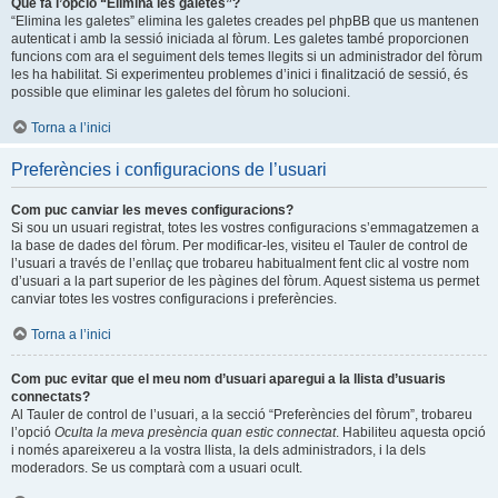
Què fa l’opció “Elimina les galetes”?
“Elimina les galetes” elimina les galetes creades pel phpBB que us mantenen
autenticat i amb la sessió iniciada al fòrum. Les galetes també proporcionen
funcions com ara el seguiment dels temes llegits si un administrador del fòrum
les ha habilitat. Si experimenteu problemes d’inici i finalització de sessió, és
possible que eliminar les galetes del fòrum ho solucioni.
Torna a l’inici
Preferències i configuracions de l’usuari
Com puc canviar les meves configuracions?
Si sou un usuari registrat, totes les vostres configuracions s’emmagatzemen a
la base de dades del fòrum. Per modificar-les, visiteu el Tauler de control de
l’usuari a través de l’enllaç que trobareu habitualment fent clic al vostre nom
d’usuari a la part superior de les pàgines del fòrum. Aquest sistema us permet
canviar totes les vostres configuracions i preferències.
Torna a l’inici
Com puc evitar que el meu nom d’usuari aparegui a la llista d’usuaris
connectats?
Al Tauler de control de l’usuari, a la secció “Preferències del fòrum”, trobareu
l’opció
Oculta la meva presència quan estic connectat
. Habiliteu aquesta opció
i només apareixereu a la vostra llista, la dels administradors, i la dels
moderadors. Se us comptarà com a usuari ocult.