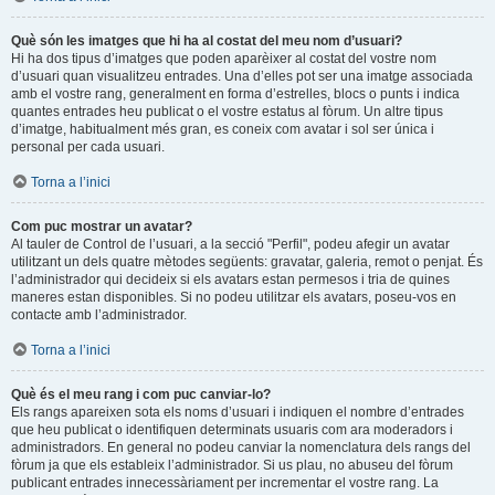
Què són les imatges que hi ha al costat del meu nom d’usuari?
Hi ha dos tipus d’imatges que poden aparèixer al costat del vostre nom
d’usuari quan visualitzeu entrades. Una d’elles pot ser una imatge associada
amb el vostre rang, generalment en forma d’estrelles, blocs o punts i indica
quantes entrades heu publicat o el vostre estatus al fòrum. Un altre tipus
d’imatge, habitualment més gran, es coneix com avatar i sol ser única i
personal per cada usuari.
Torna a l’inici
Com puc mostrar un avatar?
Al tauler de Control de l’usuari, a la secció "Perfil", podeu afegir un avatar
utilitzant un dels quatre mètodes següents: gravatar, galeria, remot o penjat. És
l’administrador qui decideix si els avatars estan permesos i tria de quines
maneres estan disponibles. Si no podeu utilitzar els avatars, poseu-vos en
contacte amb l’administrador.
Torna a l’inici
Què és el meu rang i com puc canviar-lo?
Els rangs apareixen sota els noms d’usuari i indiquen el nombre d’entrades
que heu publicat o identifiquen determinats usuaris com ara moderadors i
administradors. En general no podeu canviar la nomenclatura dels rangs del
fòrum ja que els estableix l’administrador. Si us plau, no abuseu del fòrum
publicant entrades innecessàriament per incrementar el vostre rang. La