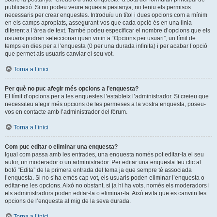
publicació. Si no podeu veure aquesta pestanya, no teniu els permisos
necessaris per crear enquestes. Introduïu un títol i dues opcions com a mínim
en els camps apropiats, assegurant-vos que cada opció és en una línia
diferent a l’àrea de text. També podeu especificar el nombre d’opcions que els
usuaris podran seleccionar quan votin a “Opcions per usuari”, un límit de
temps en dies per a l’enquesta (0 per una durada infinita) i per acabar l’opció
que permet als usuaris canviar el seu vot.
Torna a l’inici
Per què no puc afegir més opcions a l’enquesta?
El límit d’opcions per a les enquestes l’estableix l’administrador. Si creieu que
necessiteu afegir més opcions de les permeses a la vostra enquesta, poseu-
vos en contacte amb l’administrador del fòrum.
Torna a l’inici
Com puc editar o eliminar una enquesta?
Igual com passa amb les entrades, una enquesta només pot editar-la el seu
autor, un moderador o un administrador. Per editar una enquesta feu clic al
botó “Edita” de la primera entrada del tema ja que sempre té associada
l’enquesta. Si no s’ha emès cap vot, els usuaris poden eliminar l’enquesta o
editar-ne les opcions. Això no obstant, si ja hi ha vots, només els moderadors i
els administradors poden editar-la o eliminar-la. Això evita que es canvïin les
opcions de l’enquesta al mig de la seva durada.
Torna a l’inici