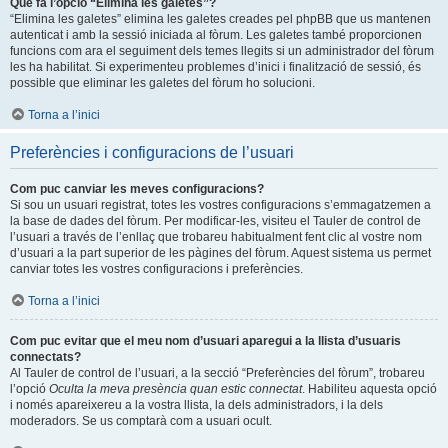
Què fa l’opció “Elimina les galetes”?
“Elimina les galetes” elimina les galetes creades pel phpBB que us mantenen
autenticat i amb la sessió iniciada al fòrum. Les galetes també proporcionen
funcions com ara el seguiment dels temes llegits si un administrador del fòrum
les ha habilitat. Si experimenteu problemes d’inici i finalització de sessió, és
possible que eliminar les galetes del fòrum ho solucioni.
Torna a l’inici
Preferències i configuracions de l’usuari
Com puc canviar les meves configuracions?
Si sou un usuari registrat, totes les vostres configuracions s’emmagatzemen a
la base de dades del fòrum. Per modificar-les, visiteu el Tauler de control de
l’usuari a través de l’enllaç que trobareu habitualment fent clic al vostre nom
d’usuari a la part superior de les pàgines del fòrum. Aquest sistema us permet
canviar totes les vostres configuracions i preferències.
Torna a l’inici
Com puc evitar que el meu nom d’usuari aparegui a la llista d’usuaris
connectats?
Al Tauler de control de l’usuari, a la secció “Preferències del fòrum”, trobareu
l’opció
Oculta la meva presència quan estic connectat
. Habiliteu aquesta opció
i només apareixereu a la vostra llista, la dels administradors, i la dels
moderadors. Se us comptarà com a usuari ocult.