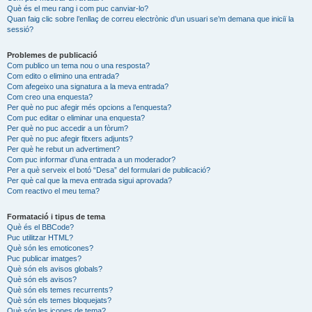
Què és el meu rang i com puc canviar-lo?
Quan faig clic sobre l’enllaç de correu electrònic d’un usuari se’m demana que iniciï la
sessió?
Problemes de publicació
Com publico un tema nou o una resposta?
Com edito o elimino una entrada?
Com afegeixo una signatura a la meva entrada?
Com creo una enquesta?
Per què no puc afegir més opcions a l’enquesta?
Com puc editar o eliminar una enquesta?
Per què no puc accedir a un fòrum?
Per què no puc afegir fitxers adjunts?
Per què he rebut un advertiment?
Com puc informar d’una entrada a un moderador?
Per a què serveix el botó “Desa” del formulari de publicació?
Per què cal que la meva entrada sigui aprovada?
Com reactivo el meu tema?
Formatació i tipus de tema
Què és el BBCode?
Puc utilitzar HTML?
Què són les emoticones?
Puc publicar imatges?
Què són els avisos globals?
Què són els avisos?
Què són els temes recurrents?
Què són els temes bloquejats?
Què són les icones de tema?