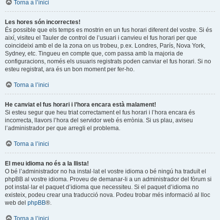
Torna a l’inici
Les hores són incorrectes!
És possible que els temps es mostrin en un fus horari diferent del vostre. Si és
així, visiteu el Tauler de control de l’usuari i canvieu el fus horari per que
coincideixi amb el de la zona on us trobeu, p.ex. Londres, París, Nova York,
Sydney, etc. Tingueu en compte que, com passa amb la majoria de
configuracions, només els usuaris registrats poden canviar el fus horari. Si no
esteu registrat, ara és un bon moment per fer-ho.
Torna a l’inici
He canviat el fus horari i l’hora encara està malament!
Si esteu segur que heu triat correctament el fus horari i l’hora encara és
incorrecta, llavors l’hora del servidor web és errònia. Si us plau, aviseu
l’administrador per que arregli el problema.
Torna a l’inici
El meu idioma no és a la llista!
O bé l’administrador no ha instal·lat el vostre idioma o bé ningú ha traduït el
phpBB al vostre idioma. Proveu de demanar-li a un administrador del fòrum si
pot instal·lar el paquet d’idioma que necessiteu. Si el paquet d’idioma no
existeix, podeu crear una traducció nova. Podeu trobar més informació al lloc
web del
phpBB
®.
Torna a l’inici