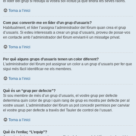
el líder del grup si rebutja la vostra sol·licitud ja que tindrà les seves raons.
Torna a l’inici
Com puc convertir-me en líder d’un grup d’usuaris?
Habitualment, el líder l’assigna l’administrador del fòrum quan crea el grup
d’usuaris. Si esteu interessats a crear un grup d’usuaris, proveu de posar-vos
en contacte amb l’administrador del fòrum enviant-li un missatge privat.
Torna a l’inici
Per què alguns grups d’usuaris tenen un color diferent?
L’administrador del fòrum pot assignar un color a un grup d’usuaris per fer que
sigui més fàcil identificar-ne els membres.
Torna a l’inici
Què és un “grup per defecte”?
Si sou membre de més d’un grup d’usuaris, el vostre grup per defecte
determina quin color de grup i quin rang de grup es mostra per defecte per al
vostre usuari. L’administrador del fòrum us pot concedir permisos per canviar
el vostre grup per defecte a través del Tauler de control de l’usuari.
Torna a l’inici
Què és l’enllaç “L’equip”?