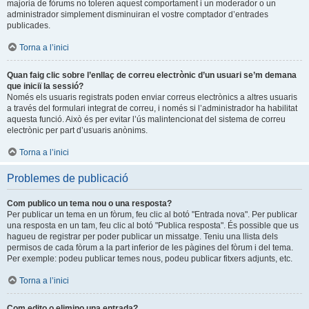
majoria de fòrums no toleren aquest comportament i un moderador o un
administrador simplement disminuiran el vostre comptador d’entrades
publicades.
Torna a l’inici
Quan faig clic sobre l’enllaç de correu electrònic d’un usuari se’m demana
que iniciï la sessió?
Només els usuaris registrats poden enviar correus electrònics a altres usuaris
a través del formulari integrat de correu, i només si l’administrador ha habilitat
aquesta funció. Això és per evitar l’ús malintencionat del sistema de correu
electrònic per part d’usuaris anònims.
Torna a l’inici
Problemes de publicació
Com publico un tema nou o una resposta?
Per publicar un tema en un fòrum, feu clic al botó "Entrada nova". Per publicar
una resposta en un tam, feu clic al botó "Publica resposta". És possible que us
hagueu de registrar per poder publicar un missatge. Teniu una llista dels
permisos de cada fòrum a la part inferior de les pàgines del fòrum i del tema.
Per exemple: podeu publicar temes nous, podeu publicar fitxers adjunts, etc.
Torna a l’inici
Com edito o elimino una entrada?