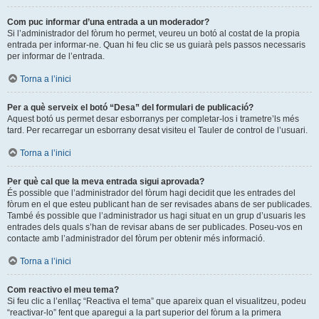
Com puc informar d’una entrada a un moderador?
Si l’administrador del fòrum ho permet, veureu un botó al costat de la propia
entrada per informar-ne. Quan hi feu clic se us guiarà pels passos necessaris
per informar de l’entrada.
Torna a l’inici
Per a què serveix el botó “Desa” del formulari de publicació?
Aquest botó us permet desar esborranys per completar-los i trametre’ls més
tard. Per recarregar un esborrany desat visiteu el Tauler de control de l’usuari.
Torna a l’inici
Per què cal que la meva entrada sigui aprovada?
És possible que l’administrador del fòrum hagi decidit que les entrades del
fòrum en el que esteu publicant han de ser revisades abans de ser publicades.
També és possible que l’administrador us hagi situat en un grup d’usuaris les
entrades dels quals s’han de revisar abans de ser publicades. Poseu-vos en
contacte amb l’administrador del fòrum per obtenir més informació.
Torna a l’inici
Com reactivo el meu tema?
Si feu clic a l’enllaç “Reactiva el tema” que apareix quan el visualitzeu, podeu
“reactivar-lo” fent que aparegui a la part superior del fòrum a la primera