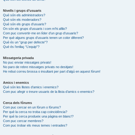
Nivells i grups d’usuaris
Què són els administradors?
Què són els moderadors?
Què són els grups d’usuaris?
On són els grups d’usuaris i com m’hi afilio?
Com puc convertir-me en líder d’un grup d’usuaris?
Per què alguns grups d’usuaris tenen un color diferent?
Què és un “grup per defecte”?
Què és l’enllaç “L’equip”?
Missatgeria privada
No puc enviar missatges privats!
No paro de rebre missatges privats no desitjats!
He rebut correu brossa o insultant per part d’algú en aquest fòrum!
Amics i enemics
Què són les llistes d’amics i enemics?
Com puc afegir o treure usuaris de la llista d’amics o enemics?
Cerca dels fòrums
Com puc cercar en un fòrum o fòrums?
Per què la cerca no troba cap coincidència?
Per què la cerca produeix una pàgina en blanc!?
Com puc cercar membres?
Com puc trobar els meus temes i entrades?