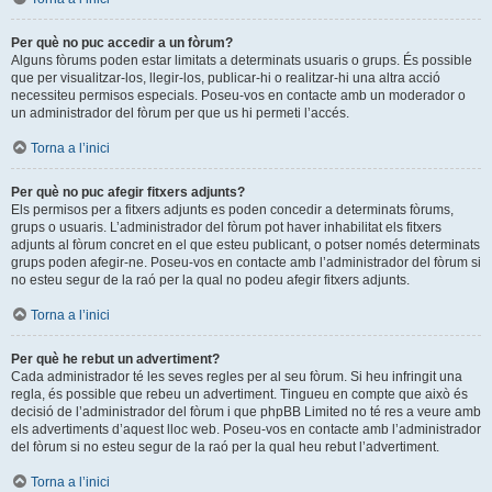
Per què no puc accedir a un fòrum?
Alguns fòrums poden estar limitats a determinats usuaris o grups. És possible
que per visualitzar-los, llegir-los, publicar-hi o realitzar-hi una altra acció
necessiteu permisos especials. Poseu-vos en contacte amb un moderador o
un administrador del fòrum per que us hi permeti l’accés.
Torna a l’inici
Per què no puc afegir fitxers adjunts?
Els permisos per a fitxers adjunts es poden concedir a determinats fòrums,
grups o usuaris. L’administrador del fòrum pot haver inhabilitat els fitxers
adjunts al fòrum concret en el que esteu publicant, o potser només determinats
grups poden afegir-ne. Poseu-vos en contacte amb l’administrador del fòrum si
no esteu segur de la raó per la qual no podeu afegir fitxers adjunts.
Torna a l’inici
Per què he rebut un advertiment?
Cada administrador té les seves regles per al seu fòrum. Si heu infringit una
regla, és possible que rebeu un advertiment. Tingueu en compte que això és
decisió de l’administrador del fòrum i que phpBB Limited no té res a veure amb
els advertiments d’aquest lloc web. Poseu-vos en contacte amb l’administrador
del fòrum si no esteu segur de la raó per la qual heu rebut l’advertiment.
Torna a l’inici