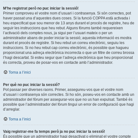
M’he registrat però no puc iniciar la sessió!
Primer comproveu el vostre nom d’usuari i contrasenya. Si són correctes, pot
haver passat una d’aquestes dues coses. Si la funció COPPA està activada i
heu especificat que sou menor de 13 anys durant el procés de registre, heu de
seguir les instruccions que heu rebut. Alguns fòrums també requereixen
l’activació dels comptes nous, ja sigui per l’usuari mateix o per un
administrador abans de poder iniciar la sessió; aquesta informació es mostra
durant el procés de registre. Si heu rebut un correu electrònic, seguiu les
instruccions. Si no heu rebut cap correu electrònic, és possible que hagueu
proporcionat una adreça electrònica incorrecta o que un filtre de correu brossa
l’hagi descartat. Si esteu segur que l’adreça electrònica que heu proporcionat
és correcta, proveu de posar-vos en contacte amb l’administrador.
Torna a l’inici
Per què no puc iniciar la sessió?
Pot passar per diverses raons. Primer, assegureu-vos que el vostre nom
d’usuari i contrasenya són correctes. Si ho són, poseu-vos en contacte amb un
administrador del fòrum per assegurar-vos que no us han expulsat. També és
possible que l’administrador del fòrum tingui un error de configuració que hagi
d’arreglar.
Torna a l’inici
Vaig registrar-me fa temps però ja no puc iniciar la sessió!
És possible que un administrador hagi desactivat o eliminat el vostre compte