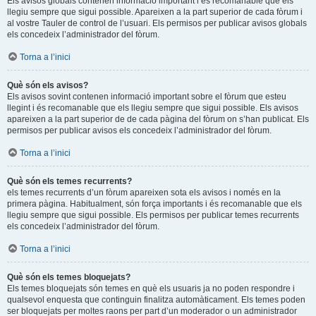
Els avisos globals contenen informació important i és recomanable que els
llegiu sempre que sigui possible. Apareixen a la part superior de cada fòrum i
al vostre Tauler de control de l’usuari. Els permisos per publicar avisos globals
els concedeix l’administrador del fòrum.
Torna a l’inici
Què són els avisos?
Els avisos sovint contenen informació important sobre el fòrum que esteu
llegint i és recomanable que els llegiu sempre que sigui possible. Els avisos
apareixen a la part superior de de cada pàgina del fòrum on s’han publicat. Els
permisos per publicar avisos els concedeix l’administrador del fòrum.
Torna a l’inici
Què són els temes recurrents?
els temes recurrents d’un fòrum apareixen sota els avisos i només en la
primera pàgina. Habitualment, són força importants i és recomanable que els
llegiu sempre que sigui possible. Els permisos per publicar temes recurrents
els concedeix l’administrador del fòrum.
Torna a l’inici
Què són els temes bloquejats?
Els temes bloquejats són temes en què els usuaris ja no poden respondre i
qualsevol enquesta que continguin finalitza automàticament. Els temes poden
ser bloquejats per moltes raons per part d’un moderador o un administrador