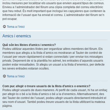
inclou mesures per localitzar els usuaris que envien aquest tipus de correus.
Envieu a l’administrador del fòrum una còpia completa del correu electrònic
que heu rebut. És molt important que inclogui les capçaleres que contenen la
informació de l’usuari que ha enviat el correu. L’administrador del fòrum se’n
pot ocupar.
Torna a l’inici
Amics i enemics
Què són les llistes d’amics i enemics?
Podeu utilitzar aquestes llistes per organitzar altres membres del fòrum. Els
membres que afegiu a la llista d’amics es mostraran al Tauler de control de
l’usuari per veure ràpidament si estan connectats i per enviar-los missatges
privats. Depenent de si la plantilla ho admet, les entrades d’aquests usuaris
poden estar ressaltades. Si afegiu un usuari a la llista d’enemics, per defecte
les seves entrades estaran ocultes.
Torna a l’inici
Com puc afegir o treure usuaris de la llista d’amics o enemics?
Podeu afegir usuaris de dues maneres. Al perfil de cada usuari, hi ha un enllaç
per afegir-lo o bé a la llista d’amics o bé a la d’enemics. Alternativament, des
del Tauler de control de l’usuari, podeu afegir usuaris directament introduïnt el
seu nom d’usuari. També podeu treure usuaris de la llista utilitzant la mateixa
pàgina.