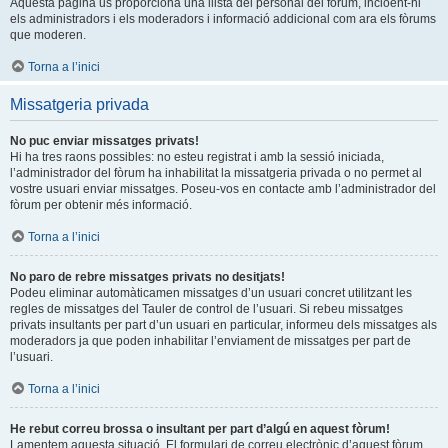
Aquesta pàgina us proporciona una llista del personal del fòrum, incloent-hi
els administradors i els moderadors i informació addicional com ara els fòrums
que moderen.
Torna a l’inici
Missatgeria privada
No puc enviar missatges privats!
Hi ha tres raons possibles: no esteu registrat i amb la sessió iniciada,
l’administrador del fòrum ha inhabilitat la missatgeria privada o no permet al
vostre usuari enviar missatges. Poseu-vos en contacte amb l’administrador del
fòrum per obtenir més informació.
Torna a l’inici
No paro de rebre missatges privats no desitjats!
Podeu eliminar automàticamen missatges d’un usuari concret utilitzant les
regles de missatges del Tauler de control de l’usuari. Si rebeu missatges
privats insultants per part d’un usuari en particular, informeu dels missatges als
moderadors ja que poden inhabilitar l’enviament de missatges per part de
l’usuari.
Torna a l’inici
He rebut correu brossa o insultant per part d’algú en aquest fòrum!
Lamentem aquesta situació. El formulari de correu electrònic d’aquest fòrum