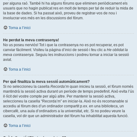
per alguna raó. També hi ha alguns fòrums que eliminen periòdicament els
usuaris que no hagin publicat res en molt de temps per tal de reduir la mida de
la base de dades. Si ha passat això, proveu de registrar-vos de nou i
involucrar-vos més en les discussions del fòrum.
Torna a l’inici
He perdut la meva contrasenya!
No us poseu nerviós! Tot i que la contrasenya no es pot recuperar, es pot
canviar fàcilment. Visiteu la pàgina d’inici de sessió i feu clic a
He oblidat la
meva contrasenya
. Seguiu les instruccions i podreu tornar a iniciar la sessió
aviat.
Torna a l’inici
Per què finalitza la meva sessió automàticament?
Si no seleccioneu la casella
Recorda’m
quan inicieu la sessió, el fòrum només
mantindrà la sessió activa durant un període de temps predefinit. Això evita l’ús
il·lícit del vostre compte per algú altre. Per mantenir la sessió activa,
seleccioneu la casella “Recorda’m” en iniciar-la. Això no és recomanable si
accediu al fòrum des d’un ordinador compartit p.ex. en una biblioteca, un
cibercafè, una aula d’ordinadors a la universitat, etc. Si no podeu veure la
casella, vol dir que un administrador del fòrum ha inhabilitat aquesta funció.
Torna a l’inici