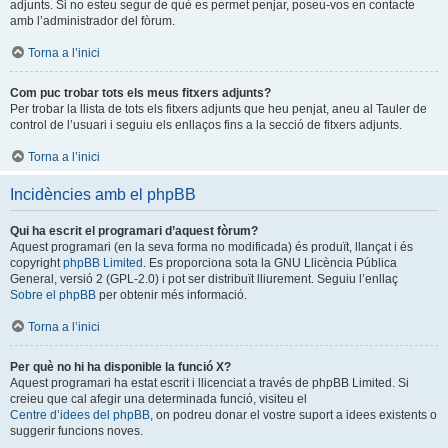
adjunts. Si no esteu segur de què es permet penjar, poseu-vos en contacte
amb l’administrador del fòrum.
Torna a l’inici
Com puc trobar tots els meus fitxers adjunts?
Per trobar la llista de tots els fitxers adjunts que heu penjat, aneu al Tauler de
control de l’usuari i seguiu els enllaços fins a la secció de fitxers adjunts.
Torna a l’inici
Incidències amb el phpBB
Qui ha escrit el programari d’aquest fòrum?
Aquest programari (en la seva forma no modificada) és produït, llançat i és
copyright
phpBB Limited
. Es proporciona sota la GNU Llicència Pública
General, versió 2 (GPL-2.0) i pot ser distribuït lliurement. Seguiu l’enllaç
Sobre el phpBB
per obtenir més informació.
Torna a l’inici
Per què no hi ha disponible la funció X?
Aquest programari ha estat escrit i llicenciat a través de phpBB Limited. Si
creieu que cal afegir una determinada funció, visiteu el
Centre d’idees del phpBB
, on podreu donar el vostre suport a idees existents o
suggerir funcions noves.