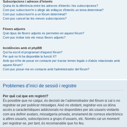
Subscripcions i adreces d’interès
Quina és la diferència entre les adreces d’interès i les subscripcions?
Com puc subscriure’m o afegir als enllaços d’interès un tema determinat?
Com puc subscriure’m a un fòrum determinat?
Com puc cancel·lar les meves subscripcions?
Fitxers adjunts
Quin tipus de fitxers adjunts es permeten en aquest fòrum?
Com puc trobar tots els meus fitxers adjunts?
Incidències amb el phpBB
Qui ha escrit el programari d’aquest fòrum?
Per què no hi ha disponible la funció X?
Amb qui m’he de posar en contacte per tractar temes legals o d’abús relacionats amb
aquest fòrum?
Com puc posar-me en contacte amb l’administrador del fòrum?
Problemes d’inici de sessió i registre
Per què cal que em registri?
És possible que no calgui, és decisió de l’administrador del fòrum si cal o no
registrar-se per publicar missatges. Això no obstant, registrar-vos us dóna
accés a característiques addicionals no disponibles per als usuaris visitants
com ara definir avatars, missatgeria privada, enviament de correus electrònics
a altres usuaris, subscripcions a grups d’usuaris, etc. Només cal un moment
per registrar-se, per tant, és recomanable que ho feu.