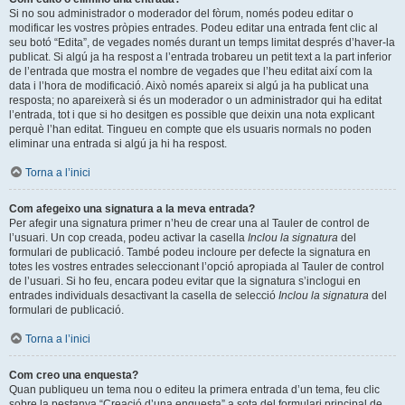
Si no sou administrador o moderador del fòrum, només podeu editar o
modificar les vostres pròpies entrades. Podeu editar una entrada fent clic al
seu botó “Edita”, de vegades només durant un temps limitat després d’haver-la
publicat. Si algú ja ha respost a l’entrada trobareu un petit text a la part inferior
de l’entrada que mostra el nombre de vegades que l’heu editat així com la
data i l’hora de modificació. Això només apareix si algú ja ha publicat una
resposta; no apareixerà si és un moderador o un administrador qui ha editat
l’entrada, tot i que si ho desitgen es possible que deixin una nota explicant
perquè l’han editat. Tingueu en compte que els usuaris normals no poden
eliminar una entrada si algú ja hi ha respost.
Torna a l’inici
Com afegeixo una signatura a la meva entrada?
Per afegir una signatura primer n’heu de crear una al Tauler de control de
l’usuari. Un cop creada, podeu activar la casella
Inclou la signatura
del
formulari de publicació. També podeu incloure per defecte la signatura en
totes les vostres entrades seleccionant l’opció apropiada al Tauler de control
de l’usuari. Si ho feu, encara podeu evitar que la signatura s’inclogui en
entrades individuals desactivant la casella de selecció
Inclou la signatura
del
formulari de publicació.
Torna a l’inici
Com creo una enquesta?
Quan publiqueu un tema nou o editeu la primera entrada d’un tema, feu clic
sobre la pestanya “Creació d’una enquesta” a sota del formulari principal de