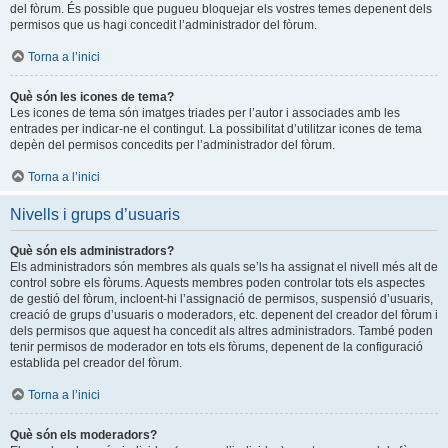
del fòrum. És possible que pugueu bloquejar els vostres temes depenent dels
permisos que us hagi concedit l’administrador del fòrum.
Torna a l’inici
Què són les icones de tema?
Les icones de tema són imatges triades per l’autor i associades amb les
entrades per indicar-ne el contingut. La possibilitat d’utilitzar icones de tema
depèn del permisos concedits per l’administrador del fòrum.
Torna a l’inici
Nivells i grups d’usuaris
Què són els administradors?
Els administradors són membres als quals se’ls ha assignat el nivell més alt de
control sobre els fòrums. Aquests membres poden controlar tots els aspectes
de gestió del fòrum, incloent-hi l’assignació de permisos, suspensió d’usuaris,
creació de grups d’usuaris o moderadors, etc. depenent del creador del fòrum i
dels permisos que aquest ha concedit als altres administradors. També poden
tenir permisos de moderador en tots els fòrums, depenent de la configuració
establida pel creador del fòrum.
Torna a l’inici
Què són els moderadors?