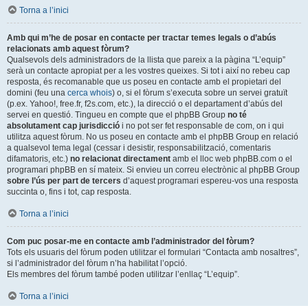
Torna a l’inici
Amb qui m’he de posar en contacte per tractar temes legals o d’abús
relacionats amb aquest fòrum?
Qualsevols dels administradors de la llista que pareix a la pàgina “L’equip”
serà un contacte apropiat per a les vostres queixes. Si tot i així no rebeu cap
resposta, és recomanable que us poseu en contacte amb el propietari del
domini (feu una
cerca whois
) o, si el fòrum s’executa sobre un servei gratuït
(p.ex. Yahoo!, free.fr, f2s.com, etc.), la direcció o el departament d’abús del
servei en questió. Tingueu en compte que el phpBB Group
no té
absolutament cap jurisdicció
i no pot ser fet responsable de com, on i qui
utilitza aquest fòrum. No us poseu en contacte amb el phpBB Group en relació
a qualsevol tema legal (cessar i desistir, responsabilització, comentaris
difamatoris, etc.)
no relacionat directament
amb el lloc web phpBB.com o el
programari phpBB en sí mateix. Si envieu un correu electrònic al phpBB Group
sobre l’ús per part de tercers
d’aquest programari espereu-vos una resposta
succinta o, fins i tot, cap resposta.
Torna a l’inici
Com puc posar-me en contacte amb l’administrador del fòrum?
Tots els usuaris del fòrum poden utilitzar el formulari “Contacta amb nosaltres”,
si l’administrador del fòrum n’ha habilitat l’opció.
Els membres del fòrum també poden utilitzar l’enllaç “L’equip”.
Torna a l’inici