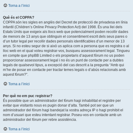
Torna a l’inici
Què és el COPPA?
COPPA són les sigles en anglès del Decret de protecció de privadesa en línia
infantil (Children’s Online Privacy Protection Act) del 1998. És una llei dels
Estats Units que exigeix als llocs web que potencialment poden recollir dades
de menors de 13 anys que obtinguin el consentiment escrit dels seus pares o
d’un tutor legal per recollir dades personals identificables d’un menor de 13
anys. Si no esteu segur de si això us aplica com a persona que es registra o al
lloc web en el qual voleu registrar-vos, busqueu assessorament legal. Tingueu
en compte que phpBB Limited o els propietaris d’aquest fòrum no us poden
proporcionar assessorament legal i no és un punt de contacte per a dubtes
legals de qualsevol tipus, a excepció del cas descrit a la pregunta “Amb qui
m’he de posar en contacte per tractar temes legals o d’abús relacionats amb
aquest fòrum?”.
Torna a l’inici
Per què no em puc registrar?
És possible que un administrador del fòrum hagi inhabilitat el registre per
evitar que visitants nous es pugin donar d’alta. També pot ser que un
administrador del fòrum hagi bandejat la vostra adreça IP o hagi prohibit el
nom d’usuari que esteu intentant registrar. Poseu-vos en contacte amb un
administrador del fòrum per rebre assistència.
Torna a l’inici