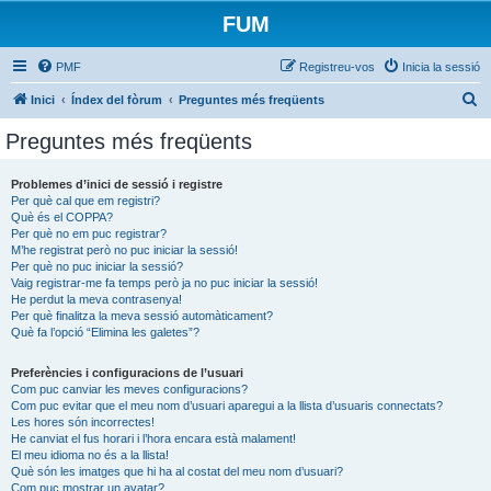
FUM
PMF
Registreu-vos
Inicia la sessió
C
Inici
Índex del fòrum
Preguntes més freqüents
e
Preguntes més freqüents
r
c
Problemes d’inici de sessió i registre
Per què cal que em registri?
a
Què és el COPPA?
Per què no em puc registrar?
M’he registrat però no puc iniciar la sessió!
Per què no puc iniciar la sessió?
Vaig registrar-me fa temps però ja no puc iniciar la sessió!
He perdut la meva contrasenya!
Per què finalitza la meva sessió automàticament?
Què fa l’opció “Elimina les galetes”?
Preferències i configuracions de l’usuari
Com puc canviar les meves configuracions?
Com puc evitar que el meu nom d’usuari aparegui a la llista d’usuaris connectats?
Les hores són incorrectes!
He canviat el fus horari i l’hora encara està malament!
El meu idioma no és a la llista!
Què són les imatges que hi ha al costat del meu nom d’usuari?
Com puc mostrar un avatar?