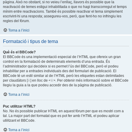
pàgina. Això no obstant, si no veieu l’enllaç, llavors és possible que la
reactivació de temes estigui inhabilitada o que no hagi transcorregut el temps
mínim entre reactivacions. També és possible reactivar el tema simplement
escrivint-hi una resposta; assegureu-vos, però, que fent-ho no infringiu les
regles del fòrum.
Torna a l’inici
Formatació i tipus de tema
Què és el BBCode?
El BBCode és una implementació especial de l’HTML que ofereix un gran
control en la formatació de determinats elements d’una entrada. És
l’administrador qui decideix si es permet l’ús del BBCode, però el podeu
inhabilitar per a entrades individuals des del formulari de publicació. El
BBCode té un estil similar al de l’HTML però les etiquetes estan delimitades
per claudàtors [ i ] en lloc de < i >. Per obtenir més informació sobre el BBCode
llegiu la guia a la que podeu accedir des de la pàgina de publicació.
Torna a l’inici
Puc utilitzar HTML?
No. No és possible publicar HTML en aquest fòrum per que es mostri com a
tal. La major part del formatat que es pot fer amb l’HTML el podeu aplicar
utilitzant el BBCode.
Torna a l’inici