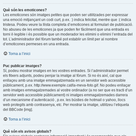
Què són les emoticones?
Les emoticones són imatges petites que poden ser utilitzades per expressar
una emoció mitjançant un codi curt, p.ex. :) indica felicitat, mentre que :( indica
tristesa. Podeu veure la llista completa d’emoticones al formulari de publicació.
No abuseu de les emoticones ja que poden fer fàcilment que una entrada es
torni il·legible i és possible que un moderador les elimini o elimini l’entrada del
tot. L’administrador del fòrum també pot establir un límit per al nombre
d’emoticones permeses en una entrada.
Torna a l’inici
Puc publicar imatges?
Sí, podeu mostrar imatges en les vostres entrades. Si l’administrador permet
els fitxers adjunts, podeu penjar la imatge al fòrum. Si no és així, cal que
enllaçeu amb una imatge emmagatzemada en un servidor web accessible
públicament, p.ex. http://www.exemple.cat/la-meva-foto.gif. No podeu enllaçar
amb imatges emmagatzemades al vostre ordinador (a no ser que es tracti d’un
servidor web accessible públicament) ni imatges emmagatzemades darrera
d’un mecanisme d’autenticació , p.ex. les bústies de hotmail o yahoo, llocs
web protegits amb contrasenya, etc. Per mostrar la imatge, utilitzeu l’etiqueta
del BBCode [img].
Torna a l’inici
Què són els avisos globals?