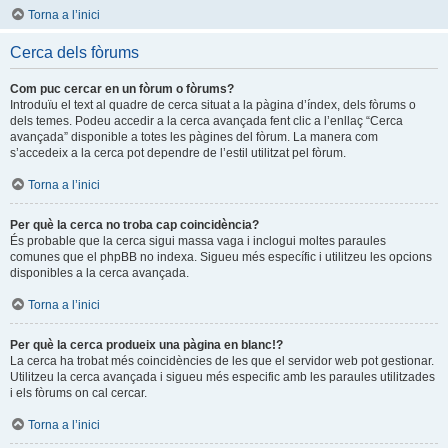
Torna a l’inici
Cerca dels fòrums
Com puc cercar en un fòrum o fòrums?
Introduïu el text al quadre de cerca situat a la pàgina d’índex, dels fòrums o
dels temes. Podeu accedir a la cerca avançada fent clic a l’enllaç “Cerca
avançada” disponible a totes les pàgines del fòrum. La manera com
s’accedeix a la cerca pot dependre de l’estil utilitzat pel fòrum.
Torna a l’inici
Per què la cerca no troba cap coincidència?
És probable que la cerca sigui massa vaga i inclogui moltes paraules
comunes que el phpBB no indexa. Sigueu més específic i utilitzeu les opcions
disponibles a la cerca avançada.
Torna a l’inici
Per què la cerca produeix una pàgina en blanc!?
La cerca ha trobat més coincidències de les que el servidor web pot gestionar.
Utilitzeu la cerca avançada i sigueu més especific amb les paraules utilitzades
i els fòrums on cal cercar.
Torna a l’inici