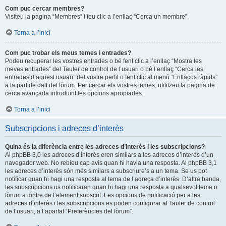
Com puc cercar membres?
Visiteu la pàgina “Membres” i feu clic a l’enllaç “Cerca un membre”.
Torna a l’inici
Com puc trobar els meus temes i entrades?
Podeu recuperar les vostres entrades o bé fent clic a l’enllaç “Mostra les
meves entrades” del Tauler de control de l’usuari o bé l’enllaç “Cerca les
entrades d’aquest usuari” del vostre perfil o fent clic al menú “Enllaços ràpids”
a la part de dalt del fòrum. Per cercar els vostres temes, utilitzeu la pàgina de
cerca avançada introduïnt les opcions apropiades.
Torna a l’inici
Subscripcions i adreces d’interès
Quina és la diferència entre les adreces d’interès i les subscripcions?
Al phpBB 3,0 les adreces d’interès eren similars a les adreces d’interès d’un
navegador web. No rebieu cap avís quan hi havia una resposta. Al phpBB 3,1
les adreces d’interès són més similars a subscriure’s a un tema. Se us pot
notificar quan hi hagi una resposta al tema de l’adreça d’interès. D’altra banda,
les subscripcions us notificaran quan hi hagi una resposta a qualsevol tema o
fòrum a dintre de l’element subscrit. Les opcions de notificació per a les
adreces d’interès i les subscripcions es poden configurar al Tauler de control
de l’usuari, a l’apartat “Preferències del fòrum”.