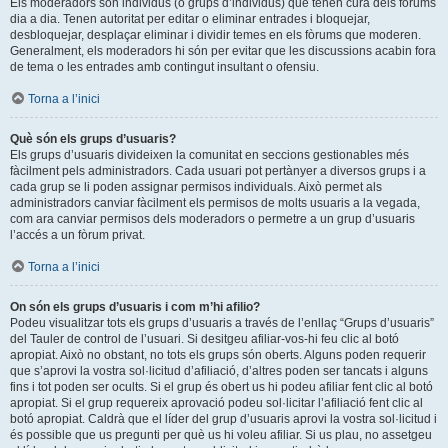
Els moderadors són individus (o grups d’individus) que tenen cura dels fòrums
dia a dia. Tenen autoritat per editar o eliminar entrades i bloquejar,
desbloquejar, desplaçar eliminar i dividir temes en els fòrums que moderen.
Generalment, els moderadors hi són per evitar que les discussions acabin fora
de tema o les entrades amb contingut insultant o ofensiu.
Torna a l’inici
Què són els grups d’usuaris?
Els grups d’usuaris divideixen la comunitat en seccions gestionables més
fàcilment pels administradors. Cada usuari pot pertànyer a diversos grups i a
cada grup se li poden assignar permisos individuals. Això permet als
administradors canviar fàcilment els permisos de molts usuaris a la vegada,
com ara canviar permisos dels moderadors o permetre a un grup d’usuaris
l’accés a un fòrum privat.
Torna a l’inici
On són els grups d’usuaris i com m’hi afilio?
Podeu visualitzar tots els grups d’usuaris a través de l’enllaç “Grups d’usuaris”
del Tauler de control de l’usuari. Si desitgeu afiliar-vos-hi feu clic al botó
apropiat. Això no obstant, no tots els grups són oberts. Alguns poden requerir
que s’aprovi la vostra sol·licitud d’afiliació, d’altres poden ser tancats i alguns
fins i tot poden ser ocults. Si el grup és obert us hi podeu afiliar fent clic al botó
apropiat. Si el grup requereix aprovació podeu sol·licitar l’afiliació fent clic al
botó apropiat. Caldrà que el líder del grup d’usuaris aprovi la vostra sol·licitud i
és possible que us pregunti per què us hi voleu afiliar. Si us plau, no assetgeu