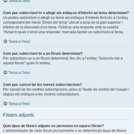
Torna a l’inici
Com puc subscriure’m o afegir als enllaços d’interès un tema determinat?
Us podeu subscriure o afegir un tema als enllaços d’interès fent clic a l’enllaç
corresponent del menú “Eines del tema” ubicat a prop de la part superior i
inferior de la discussió d’un tema. Publicar una resposta amb la casella
“Avisa’m quan s’envïi una resposta” marcada també us subscriurà al tema.
Torna a l’inici
Com puc subscriure’m a un fòrum determinat?
Per subscriure-us a un fòrum determinat, feu clic a l’enllaç “Subscriu-me a
aquest fòrum” quan hi entreu.
Torna a l’inici
Com puc cancel·lar les meves subscripcions?
Per cancel·lar les vostres subscripcions, aneu al Tauler de control de l’usuari i
seguiu els enllaços a les vostres subscripcions.
Torna a l’inici
Fitxers adjunts
Quin tipus de fitxers adjunts es permeten en aquest fòrum?
L’administrador de cada fòrum pot permetre o no determinats tipus de fitxers