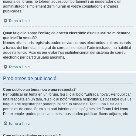
majoria de fòrums no toleren aquest comportament i un moderador o un
administrador simplement disminuiran el vostre comptador d’entrades
publicades.
Torna a l’inici
Quan faig clic sobre l’enllaç de correu electrònic d’un usuari se’m demana
que iniciï la sessió?
Només els usuaris registrats poden enviar correus electrònics a altres usuaris
a través del formulari integrat de correu, i només si l’administrador ha habilitat
aquesta funció. Això és per evitar l’ús malintencionat del sistema de correu
electrònic per part d’usuaris anònims.
Torna a l’inici
Problemes de publicació
Com publico un tema nou o una resposta?
Per publicar un tema en un fòrum, feu clic al botó "Entrada nova". Per publicar
una resposta en un tam, feu clic al botó "Publica resposta". És possible que us
hagueu de registrar per poder publicar un missatge. Teniu una llista dels
permisos de cada fòrum a la part inferior de les pàgines del fòrum i del tema.
Per exemple: podeu publicar temes nous, podeu publicar fitxers adjunts, etc.
Torna a l’inici
Com edito o elimino una entrada?