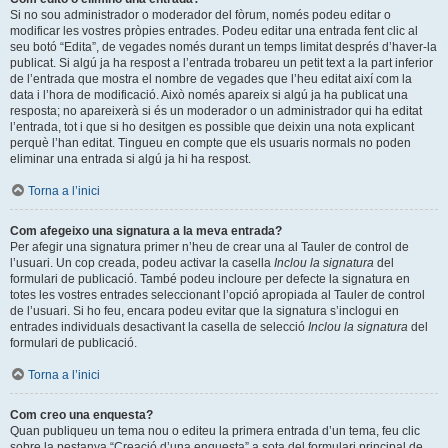
Si no sou administrador o moderador del fòrum, només podeu editar o
modificar les vostres pròpies entrades. Podeu editar una entrada fent clic al
seu botó “Edita”, de vegades només durant un temps limitat després d’haver-la
publicat. Si algú ja ha respost a l’entrada trobareu un petit text a la part inferior
de l’entrada que mostra el nombre de vegades que l’heu editat així com la
data i l’hora de modificació. Això només apareix si algú ja ha publicat una
resposta; no apareixerà si és un moderador o un administrador qui ha editat
l’entrada, tot i que si ho desitgen es possible que deixin una nota explicant
perquè l’han editat. Tingueu en compte que els usuaris normals no poden
eliminar una entrada si algú ja hi ha respost.
Torna a l’inici
Com afegeixo una signatura a la meva entrada?
Per afegir una signatura primer n’heu de crear una al Tauler de control de
l’usuari. Un cop creada, podeu activar la casella
Inclou la signatura
del
formulari de publicació. També podeu incloure per defecte la signatura en
totes les vostres entrades seleccionant l’opció apropiada al Tauler de control
de l’usuari. Si ho feu, encara podeu evitar que la signatura s’inclogui en
entrades individuals desactivant la casella de selecció
Inclou la signatura
del
formulari de publicació.
Torna a l’inici
Com creo una enquesta?
Quan publiqueu un tema nou o editeu la primera entrada d’un tema, feu clic
sobre la pestanya “Creació d’una enquesta” a sota del formulari principal de