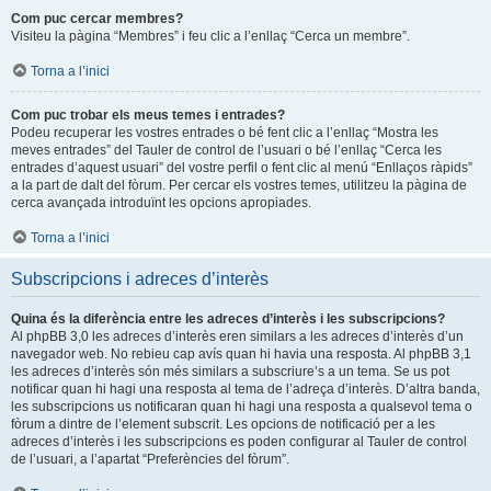
Com puc cercar membres?
Visiteu la pàgina “Membres” i feu clic a l’enllaç “Cerca un membre”.
Torna a l’inici
Com puc trobar els meus temes i entrades?
Podeu recuperar les vostres entrades o bé fent clic a l’enllaç “Mostra les
meves entrades” del Tauler de control de l’usuari o bé l’enllaç “Cerca les
entrades d’aquest usuari” del vostre perfil o fent clic al menú “Enllaços ràpids”
a la part de dalt del fòrum. Per cercar els vostres temes, utilitzeu la pàgina de
cerca avançada introduïnt les opcions apropiades.
Torna a l’inici
Subscripcions i adreces d’interès
Quina és la diferència entre les adreces d’interès i les subscripcions?
Al phpBB 3,0 les adreces d’interès eren similars a les adreces d’interès d’un
navegador web. No rebieu cap avís quan hi havia una resposta. Al phpBB 3,1
les adreces d’interès són més similars a subscriure’s a un tema. Se us pot
notificar quan hi hagi una resposta al tema de l’adreça d’interès. D’altra banda,
les subscripcions us notificaran quan hi hagi una resposta a qualsevol tema o
fòrum a dintre de l’element subscrit. Les opcions de notificació per a les
adreces d’interès i les subscripcions es poden configurar al Tauler de control
de l’usuari, a l’apartat “Preferències del fòrum”.