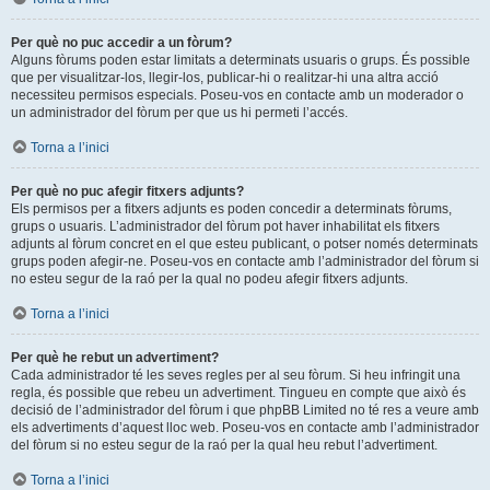
Per què no puc accedir a un fòrum?
Alguns fòrums poden estar limitats a determinats usuaris o grups. És possible
que per visualitzar-los, llegir-los, publicar-hi o realitzar-hi una altra acció
necessiteu permisos especials. Poseu-vos en contacte amb un moderador o
un administrador del fòrum per que us hi permeti l’accés.
Torna a l’inici
Per què no puc afegir fitxers adjunts?
Els permisos per a fitxers adjunts es poden concedir a determinats fòrums,
grups o usuaris. L’administrador del fòrum pot haver inhabilitat els fitxers
adjunts al fòrum concret en el que esteu publicant, o potser només determinats
grups poden afegir-ne. Poseu-vos en contacte amb l’administrador del fòrum si
no esteu segur de la raó per la qual no podeu afegir fitxers adjunts.
Torna a l’inici
Per què he rebut un advertiment?
Cada administrador té les seves regles per al seu fòrum. Si heu infringit una
regla, és possible que rebeu un advertiment. Tingueu en compte que això és
decisió de l’administrador del fòrum i que phpBB Limited no té res a veure amb
els advertiments d’aquest lloc web. Poseu-vos en contacte amb l’administrador
del fòrum si no esteu segur de la raó per la qual heu rebut l’advertiment.
Torna a l’inici