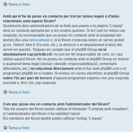
Torna a l’inici
Amb qui m’he de posar en contacte per tractar temes legals o d’abús
relacionats amb aquest fòrum?
Qualsevols dels administradors de la llista que pareix a la pàgina “L’equip”
serà un contacte apropiat per a les vostres queixes. Si tot i així no rebeu cap
resposta, és recomanable que us poseu en contacte amb el propietari del
domini (feu una
cerca whois
) o, si el fòrum s’executa sobre un servei gratuït
(p.ex. Yahoo!, free.fr, f2s.com, etc.), la direcció o el departament d’abús del
servei en questió. Tingueu en compte que el phpBB Group
no té
absolutament cap jurisdicció
i no pot ser fet responsable de com, on i qui
utilitza aquest fòrum. No us poseu en contacte amb el phpBB Group en relació
a qualsevol tema legal (cessar i desistir, responsabilització, comentaris
difamatoris, etc.)
no relacionat directament
amb el lloc web phpBB.com o el
programari phpBB en sí mateix. Si envieu un correu electrònic al phpBB Group
sobre l’ús per part de tercers
d’aquest programari espereu-vos una resposta
succinta o, fins i tot, cap resposta.
Torna a l’inici
Com puc posar-me en contacte amb l’administrador del fòrum?
Tots els usuaris del fòrum poden utilitzar el formulari “Contacta amb nosaltres”,
si l’administrador del fòrum n’ha habilitat l’opció.
Els membres del fòrum també poden utilitzar l’enllaç “L’equip”.
Torna a l’inici