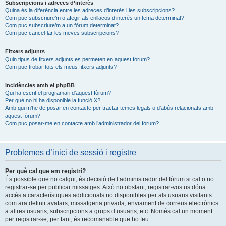
Subscripcions i adreces d’interès
Quina és la diferència entre les adreces d’interès i les subscripcions?
Com puc subscriure’m o afegir als enllaços d’interès un tema determinat?
Com puc subscriure’m a un fòrum determinat?
Com puc cancel·lar les meves subscripcions?
Fitxers adjunts
Quin tipus de fitxers adjunts es permeten en aquest fòrum?
Com puc trobar tots els meus fitxers adjunts?
Incidències amb el phpBB
Qui ha escrit el programari d’aquest fòrum?
Per què no hi ha disponible la funció X?
Amb qui m’he de posar en contacte per tractar temes legals o d’abús relacionats amb
aquest fòrum?
Com puc posar-me en contacte amb l’administrador del fòrum?
Problemes d’inici de sessió i registre
Per què cal que em registri?
És possible que no calgui, és decisió de l’administrador del fòrum si cal o no
registrar-se per publicar missatges. Això no obstant, registrar-vos us dóna
accés a característiques addicionals no disponibles per als usuaris visitants
com ara definir avatars, missatgeria privada, enviament de correus electrònics
a altres usuaris, subscripcions a grups d’usuaris, etc. Només cal un moment
per registrar-se, per tant, és recomanable que ho feu.