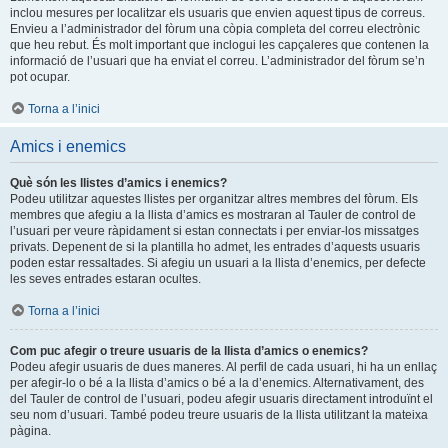
inclou mesures per localitzar els usuaris que envien aquest tipus de correus.
Envieu a l’administrador del fòrum una còpia completa del correu electrònic
que heu rebut. És molt important que inclogui les capçaleres que contenen la
informació de l’usuari que ha enviat el correu. L’administrador del fòrum se’n
pot ocupar.
Torna a l’inici
Amics i enemics
Què són les llistes d’amics i enemics?
Podeu utilitzar aquestes llistes per organitzar altres membres del fòrum. Els
membres que afegiu a la llista d’amics es mostraran al Tauler de control de
l’usuari per veure ràpidament si estan connectats i per enviar-los missatges
privats. Depenent de si la plantilla ho admet, les entrades d’aquests usuaris
poden estar ressaltades. Si afegiu un usuari a la llista d’enemics, per defecte
les seves entrades estaran ocultes.
Torna a l’inici
Com puc afegir o treure usuaris de la llista d’amics o enemics?
Podeu afegir usuaris de dues maneres. Al perfil de cada usuari, hi ha un enllaç
per afegir-lo o bé a la llista d’amics o bé a la d’enemics. Alternativament, des
del Tauler de control de l’usuari, podeu afegir usuaris directament introduïnt el
seu nom d’usuari. També podeu treure usuaris de la llista utilitzant la mateixa
pàgina.