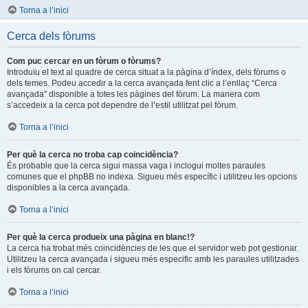
Torna a l’inici
Cerca dels fòrums
Com puc cercar en un fòrum o fòrums?
Introduïu el text al quadre de cerca situat a la pàgina d’índex, dels fòrums o
dels temes. Podeu accedir a la cerca avançada fent clic a l’enllaç “Cerca
avançada” disponible a totes les pàgines del fòrum. La manera com
s’accedeix a la cerca pot dependre de l’estil utilitzat pel fòrum.
Torna a l’inici
Per què la cerca no troba cap coincidència?
És probable que la cerca sigui massa vaga i inclogui moltes paraules
comunes que el phpBB no indexa. Sigueu més específic i utilitzeu les opcions
disponibles a la cerca avançada.
Torna a l’inici
Per què la cerca produeix una pàgina en blanc!?
La cerca ha trobat més coincidències de les que el servidor web pot gestionar.
Utilitzeu la cerca avançada i sigueu més especific amb les paraules utilitzades
i els fòrums on cal cercar.
Torna a l’inici