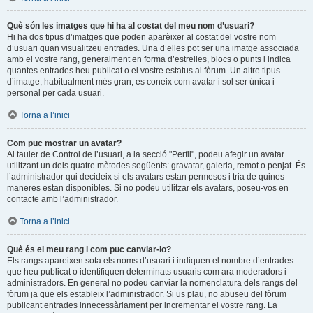
Què són les imatges que hi ha al costat del meu nom d’usuari?
Hi ha dos tipus d’imatges que poden aparèixer al costat del vostre nom
d’usuari quan visualitzeu entrades. Una d’elles pot ser una imatge associada
amb el vostre rang, generalment en forma d’estrelles, blocs o punts i indica
quantes entrades heu publicat o el vostre estatus al fòrum. Un altre tipus
d’imatge, habitualment més gran, es coneix com avatar i sol ser única i
personal per cada usuari.
Torna a l’inici
Com puc mostrar un avatar?
Al tauler de Control de l’usuari, a la secció "Perfil", podeu afegir un avatar
utilitzant un dels quatre mètodes següents: gravatar, galeria, remot o penjat. És
l’administrador qui decideix si els avatars estan permesos i tria de quines
maneres estan disponibles. Si no podeu utilitzar els avatars, poseu-vos en
contacte amb l’administrador.
Torna a l’inici
Què és el meu rang i com puc canviar-lo?
Els rangs apareixen sota els noms d’usuari i indiquen el nombre d’entrades
que heu publicat o identifiquen determinats usuaris com ara moderadors i
administradors. En general no podeu canviar la nomenclatura dels rangs del
fòrum ja que els estableix l’administrador. Si us plau, no abuseu del fòrum
publicant entrades innecessàriament per incrementar el vostre rang. La