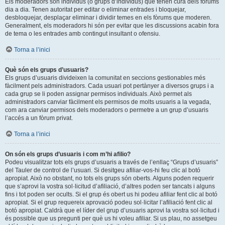
Els moderadors són individus (o grups d’individus) que tenen cura dels fòrums
dia a dia. Tenen autoritat per editar o eliminar entrades i bloquejar,
desbloquejar, desplaçar eliminar i dividir temes en els fòrums que moderen.
Generalment, els moderadors hi són per evitar que les discussions acabin fora
de tema o les entrades amb contingut insultant o ofensiu.
Torna a l’inici
Què són els grups d’usuaris?
Els grups d’usuaris divideixen la comunitat en seccions gestionables més
fàcilment pels administradors. Cada usuari pot pertànyer a diversos grups i a
cada grup se li poden assignar permisos individuals. Això permet als
administradors canviar fàcilment els permisos de molts usuaris a la vegada,
com ara canviar permisos dels moderadors o permetre a un grup d’usuaris
l’accés a un fòrum privat.
Torna a l’inici
On són els grups d’usuaris i com m’hi afilio?
Podeu visualitzar tots els grups d’usuaris a través de l’enllaç “Grups d’usuaris”
del Tauler de control de l’usuari. Si desitgeu afiliar-vos-hi feu clic al botó
apropiat. Això no obstant, no tots els grups són oberts. Alguns poden requerir
que s’aprovi la vostra sol·licitud d’afiliació, d’altres poden ser tancats i alguns
fins i tot poden ser ocults. Si el grup és obert us hi podeu afiliar fent clic al botó
apropiat. Si el grup requereix aprovació podeu sol·licitar l’afiliació fent clic al
botó apropiat. Caldrà que el líder del grup d’usuaris aprovi la vostra sol·licitud i
és possible que us pregunti per què us hi voleu afiliar. Si us plau, no assetgeu