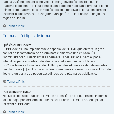
pàgina. Això no obstant, si no veieu l’enllaç, llavors és possible que la
reactivació de temes estigui inhabilitada o que no hagi transcorregut el temps
mínim entre reactivacions. També és possible reactivar el tema simplement
escrivint-hi una resposta; assegureu-vos, però, que fent-ho no infringiu les
regles del fòrum.
Torna a l’inici
Formatació i tipus de tema
Què és el BBCode?
El BBCode és una implementació especial de l’HTML que ofereix un gran
control en la formatació de determinats elements d’una entrada. És
l’administrador qui decideix si es permet l’ús del BBCode, però el podeu
inhabilitar per a entrades individuals des del formulari de publicació. El
BBCode té un estil similar al de l’HTML però les etiquetes estan delimitades
per claudàtors [ i ] en lloc de < i >. Per obtenir més informació sobre el BBCode
llegiu la guia a la que podeu accedir des de la pàgina de publicació.
Torna a l’inici
Puc utilitzar HTML?
No. No és possible publicar HTML en aquest fòrum per que es mostri com a
tal. La major part del formatat que es pot fer amb l’HTML el podeu aplicar
utilitzant el BBCode.
Torna a l’inici