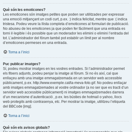
Què són les emoticones?
Les emoticones són imatges petites que poden ser utilitzades per expressar
una emoció mitjançant un codi curt, p.ex. :) indica felicitat, mentre que :( indica
tristesa. Podeu veure la llista completa d’emoticones al formulari de publicació.
No abuseu de les emoticones ja que poden fer fàcilment que una entrada es
torni il·legible i és possible que un moderador les elimini o elimini l’entrada del
tot. L’administrador del fòrum també pot establir un límit per al nombre
d’emoticones permeses en una entrada.
Torna a l’inici
Puc publicar imatges?
Sí, podeu mostrar imatges en les vostres entrades. Si l’administrador permet
els fitxers adjunts, podeu penjar la imatge al fòrum. Si no és així, cal que
enllaçeu amb una imatge emmagatzemada en un servidor web accessible
públicament, p.ex. http://www.exemple.cat/la-meva-foto.gif. No podeu enllaçar
amb imatges emmagatzemades al vostre ordinador (a no ser que es tracti d’un
servidor web accessible públicament) ni imatges emmagatzemades darrera
d’un mecanisme d’autenticació , p.ex. les bústies de hotmail o yahoo, llocs
web protegits amb contrasenya, etc. Per mostrar la imatge, utilitzeu l’etiqueta
del BBCode [img].
Torna a l’inici
Què són els avisos globals?