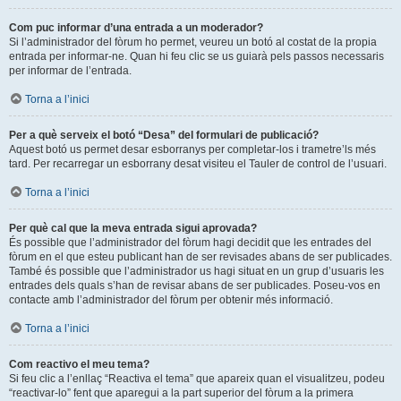
Com puc informar d’una entrada a un moderador?
Si l’administrador del fòrum ho permet, veureu un botó al costat de la propia
entrada per informar-ne. Quan hi feu clic se us guiarà pels passos necessaris
per informar de l’entrada.
Torna a l’inici
Per a què serveix el botó “Desa” del formulari de publicació?
Aquest botó us permet desar esborranys per completar-los i trametre’ls més
tard. Per recarregar un esborrany desat visiteu el Tauler de control de l’usuari.
Torna a l’inici
Per què cal que la meva entrada sigui aprovada?
És possible que l’administrador del fòrum hagi decidit que les entrades del
fòrum en el que esteu publicant han de ser revisades abans de ser publicades.
També és possible que l’administrador us hagi situat en un grup d’usuaris les
entrades dels quals s’han de revisar abans de ser publicades. Poseu-vos en
contacte amb l’administrador del fòrum per obtenir més informació.
Torna a l’inici
Com reactivo el meu tema?
Si feu clic a l’enllaç “Reactiva el tema” que apareix quan el visualitzeu, podeu
“reactivar-lo” fent que aparegui a la part superior del fòrum a la primera