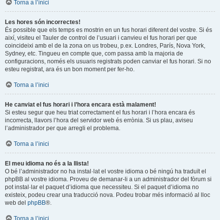
Torna a l’inici
Les hores són incorrectes!
És possible que els temps es mostrin en un fus horari diferent del vostre. Si és
així, visiteu el Tauler de control de l’usuari i canvieu el fus horari per que
coincideixi amb el de la zona on us trobeu, p.ex. Londres, París, Nova York,
Sydney, etc. Tingueu en compte que, com passa amb la majoria de
configuracions, només els usuaris registrats poden canviar el fus horari. Si no
esteu registrat, ara és un bon moment per fer-ho.
Torna a l’inici
He canviat el fus horari i l’hora encara està malament!
Si esteu segur que heu triat correctament el fus horari i l’hora encara és
incorrecta, llavors l’hora del servidor web és errònia. Si us plau, aviseu
l’administrador per que arregli el problema.
Torna a l’inici
El meu idioma no és a la llista!
O bé l’administrador no ha instal·lat el vostre idioma o bé ningú ha traduït el
phpBB al vostre idioma. Proveu de demanar-li a un administrador del fòrum si
pot instal·lar el paquet d’idioma que necessiteu. Si el paquet d’idioma no
existeix, podeu crear una traducció nova. Podeu trobar més informació al lloc
web del
phpBB
®.
Torna a l’inici