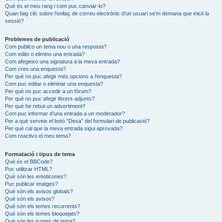
Què és el meu rang i com puc canviar-lo?
Quan faig clic sobre l’enllaç de correu electrònic d’un usuari se’m demana que iniciï la
sessió?
Problemes de publicació
Com publico un tema nou o una resposta?
Com edito o elimino una entrada?
Com afegeixo una signatura a la meva entrada?
Com creo una enquesta?
Per què no puc afegir més opcions a l’enquesta?
Com puc editar o eliminar una enquesta?
Per què no puc accedir a un fòrum?
Per què no puc afegir fitxers adjunts?
Per què he rebut un advertiment?
Com puc informar d’una entrada a un moderador?
Per a què serveix el botó “Desa” del formulari de publicació?
Per què cal que la meva entrada sigui aprovada?
Com reactivo el meu tema?
Formatació i tipus de tema
Què és el BBCode?
Puc utilitzar HTML?
Què són les emoticones?
Puc publicar imatges?
Què són els avisos globals?
Què són els avisos?
Què són els temes recurrents?
Què són els temes bloquejats?
Què són les icones de tema?