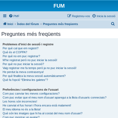
FUM
PMF
Registreu-vos
Inicia la sessió
C
Inici
Índex del fòrum
Preguntes més freqüents
e
Preguntes més freqüents
r
c
Problemes d’inici de sessió i registre
Per què cal que em registri?
a
Què és el COPPA?
Per què no em puc registrar?
M’he registrat però no puc iniciar la sessió!
Per què no puc iniciar la sessió?
Vaig registrar-me fa temps però ja no puc iniciar la sessió!
He perdut la meva contrasenya!
Per què finalitza la meva sessió automàticament?
Què fa l’opció “Elimina les galetes”?
Preferències i configuracions de l’usuari
Com puc canviar les meves configuracions?
Com puc evitar que el meu nom d’usuari aparegui a la llista d’usuaris connectats?
Les hores són incorrectes!
He canviat el fus horari i l’hora encara està malament!
El meu idioma no és a la llista!
Què són les imatges que hi ha al costat del meu nom d’usuari?
Com puc mostrar un avatar?