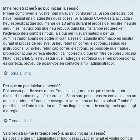
M’he registrat però no puc iniciar la sessió!
Primer comproveu el vostre nom d’usuari i contrasenya. Si són correctes, pot
haver passat una d’aquestes dues coses. Si la funció COPPA està activada i
heu especificat que sou menor de 13 anys durant el procés de registre, heu de
seguir les instruccions que heu rebut. Alguns fòrums també requereixen
l’activació dels comptes nous, ja sigui per l’usuari mateix o per un
administrador abans de poder iniciar la sessió; aquesta informació es mostra
durant el procés de registre. Si heu rebut un correu electrònic, seguiu les
instruccions. Si no heu rebut cap correu electrònic, és possible que hagueu
proporcionat una adreça electrònica incorrecta o que un filtre de correu brossa
l’hagi descartat. Si esteu segur que l’adreça electrònica que heu proporcionat
és correcta, proveu de posar-vos en contacte amb l’administrador.
Torna a l’inici
Per què no puc iniciar la sessió?
Pot passar per diverses raons. Primer, assegureu-vos que el vostre nom
d’usuari i contrasenya són correctes. Si ho són, poseu-vos en contacte amb un
administrador del fòrum per assegurar-vos que no us han expulsat. També és
possible que l’administrador del fòrum tingui un error de configuració que hagi
d’arreglar.
Torna a l’inici
Vaig registrar-me fa temps però ja no puc iniciar la sessió!
És possible que un administrador hagi desactivat o eliminat el vostre compte