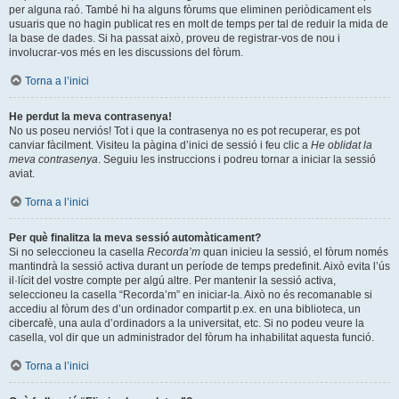
per alguna raó. També hi ha alguns fòrums que eliminen periòdicament els
usuaris que no hagin publicat res en molt de temps per tal de reduir la mida de
la base de dades. Si ha passat això, proveu de registrar-vos de nou i
involucrar-vos més en les discussions del fòrum.
Torna a l’inici
He perdut la meva contrasenya!
No us poseu nerviós! Tot i que la contrasenya no es pot recuperar, es pot
canviar fàcilment. Visiteu la pàgina d’inici de sessió i feu clic a
He oblidat la
meva contrasenya
. Seguiu les instruccions i podreu tornar a iniciar la sessió
aviat.
Torna a l’inici
Per què finalitza la meva sessió automàticament?
Si no seleccioneu la casella
Recorda’m
quan inicieu la sessió, el fòrum només
mantindrà la sessió activa durant un període de temps predefinit. Això evita l’ús
il·lícit del vostre compte per algú altre. Per mantenir la sessió activa,
seleccioneu la casella “Recorda’m” en iniciar-la. Això no és recomanable si
accediu al fòrum des d’un ordinador compartit p.ex. en una biblioteca, un
cibercafè, una aula d’ordinadors a la universitat, etc. Si no podeu veure la
casella, vol dir que un administrador del fòrum ha inhabilitat aquesta funció.
Torna a l’inici