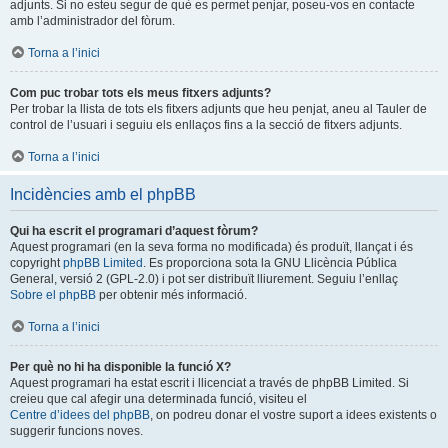
adjunts. Si no esteu segur de què es permet penjar, poseu-vos en contacte
amb l’administrador del fòrum.
Torna a l’inici
Com puc trobar tots els meus fitxers adjunts?
Per trobar la llista de tots els fitxers adjunts que heu penjat, aneu al Tauler de
control de l’usuari i seguiu els enllaços fins a la secció de fitxers adjunts.
Torna a l’inici
Incidències amb el phpBB
Qui ha escrit el programari d’aquest fòrum?
Aquest programari (en la seva forma no modificada) és produït, llançat i és
copyright
phpBB Limited
. Es proporciona sota la GNU Llicència Pública
General, versió 2 (GPL-2.0) i pot ser distribuït lliurement. Seguiu l’enllaç
Sobre el phpBB
per obtenir més informació.
Torna a l’inici
Per què no hi ha disponible la funció X?
Aquest programari ha estat escrit i llicenciat a través de phpBB Limited. Si
creieu que cal afegir una determinada funció, visiteu el
Centre d’idees del phpBB
, on podreu donar el vostre suport a idees existents o
suggerir funcions noves.