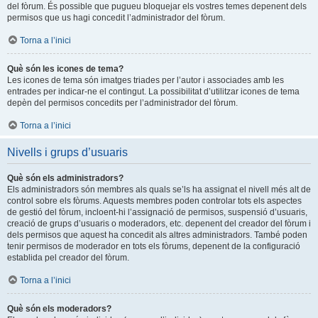
del fòrum. És possible que pugueu bloquejar els vostres temes depenent dels
permisos que us hagi concedit l’administrador del fòrum.
Torna a l’inici
Què són les icones de tema?
Les icones de tema són imatges triades per l’autor i associades amb les
entrades per indicar-ne el contingut. La possibilitat d’utilitzar icones de tema
depèn del permisos concedits per l’administrador del fòrum.
Torna a l’inici
Nivells i grups d’usuaris
Què són els administradors?
Els administradors són membres als quals se’ls ha assignat el nivell més alt de
control sobre els fòrums. Aquests membres poden controlar tots els aspectes
de gestió del fòrum, incloent-hi l’assignació de permisos, suspensió d’usuaris,
creació de grups d’usuaris o moderadors, etc. depenent del creador del fòrum i
dels permisos que aquest ha concedit als altres administradors. També poden
tenir permisos de moderador en tots els fòrums, depenent de la configuració
establida pel creador del fòrum.
Torna a l’inici
Què són els moderadors?