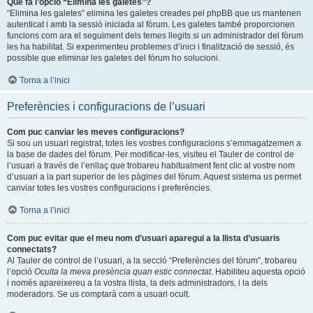
Què fa l’opció “Elimina les galetes”?
“Elimina les galetes” elimina les galetes creades pel phpBB que us mantenen
autenticat i amb la sessió iniciada al fòrum. Les galetes també proporcionen
funcions com ara el seguiment dels temes llegits si un administrador del fòrum
les ha habilitat. Si experimenteu problemes d’inici i finalització de sessió, és
possible que eliminar les galetes del fòrum ho solucioni.
Torna a l’inici
Preferències i configuracions de l’usuari
Com puc canviar les meves configuracions?
Si sou un usuari registrat, totes les vostres configuracions s’emmagatzemen a
la base de dades del fòrum. Per modificar-les, visiteu el Tauler de control de
l’usuari a través de l’enllaç que trobareu habitualment fent clic al vostre nom
d’usuari a la part superior de les pàgines del fòrum. Aquest sistema us permet
canviar totes les vostres configuracions i preferències.
Torna a l’inici
Com puc evitar que el meu nom d’usuari aparegui a la llista d’usuaris
connectats?
Al Tauler de control de l’usuari, a la secció “Preferències del fòrum”, trobareu
l’opció
Oculta la meva presència quan estic connectat
. Habiliteu aquesta opció
i només apareixereu a la vostra llista, la dels administradors, i la dels
moderadors. Se us comptarà com a usuari ocult.