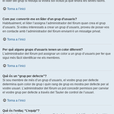
el líder del grup si rebutja la vostra sol·licitud ja que tindrà les seves raons.
Torna a l’inici
Com puc convertir-me en líder d’un grup d’usuaris?
Habitualment, el líder l’assigna l’administrador del fòrum quan crea el grup
d’usuaris. Si esteu interessats a crear un grup d’usuaris, proveu de posar-vos
en contacte amb l’administrador del fòrum enviant-li un missatge privat.
Torna a l’inici
Per què alguns grups d’usuaris tenen un color diferent?
L’administrador del fòrum pot assignar un color a un grup d’usuaris per fer que
sigui més fàcil identificar-ne els membres.
Torna a l’inici
Què és un “grup per defecte”?
Si sou membre de més d’un grup d’usuaris, el vostre grup per defecte
determina quin color de grup i quin rang de grup es mostra per defecte per al
vostre usuari. L’administrador del fòrum us pot concedir permisos per canviar
el vostre grup per defecte a través del Tauler de control de l’usuari.
Torna a l’inici
Què és l’enllaç “L’equip”?