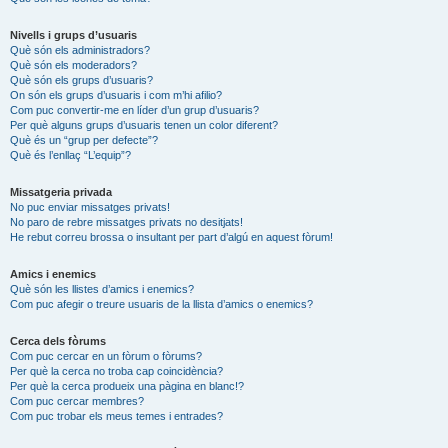
Nivells i grups d’usuaris
Què són els administradors?
Què són els moderadors?
Què són els grups d’usuaris?
On són els grups d’usuaris i com m’hi afilio?
Com puc convertir-me en líder d’un grup d’usuaris?
Per què alguns grups d’usuaris tenen un color diferent?
Què és un “grup per defecte”?
Què és l’enllaç “L’equip”?
Missatgeria privada
No puc enviar missatges privats!
No paro de rebre missatges privats no desitjats!
He rebut correu brossa o insultant per part d’algú en aquest fòrum!
Amics i enemics
Què són les llistes d’amics i enemics?
Com puc afegir o treure usuaris de la llista d’amics o enemics?
Cerca dels fòrums
Com puc cercar en un fòrum o fòrums?
Per què la cerca no troba cap coincidència?
Per què la cerca produeix una pàgina en blanc!?
Com puc cercar membres?
Com puc trobar els meus temes i entrades?