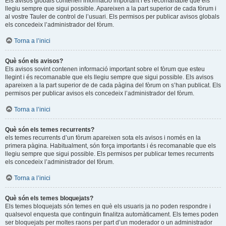
Els avisos globals contenen informació important i és recomanable que els
llegiu sempre que sigui possible. Apareixen a la part superior de cada fòrum i
al vostre Tauler de control de l’usuari. Els permisos per publicar avisos globals
els concedeix l’administrador del fòrum.
Torna a l’inici
Què són els avisos?
Els avisos sovint contenen informació important sobre el fòrum que esteu
llegint i és recomanable que els llegiu sempre que sigui possible. Els avisos
apareixen a la part superior de de cada pàgina del fòrum on s’han publicat. Els
permisos per publicar avisos els concedeix l’administrador del fòrum.
Torna a l’inici
Què són els temes recurrents?
els temes recurrents d’un fòrum apareixen sota els avisos i només en la
primera pàgina. Habitualment, són força importants i és recomanable que els
llegiu sempre que sigui possible. Els permisos per publicar temes recurrents
els concedeix l’administrador del fòrum.
Torna a l’inici
Què són els temes bloquejats?
Els temes bloquejats són temes en què els usuaris ja no poden respondre i
qualsevol enquesta que continguin finalitza automàticament. Els temes poden
ser bloquejats per moltes raons per part d’un moderador o un administrador