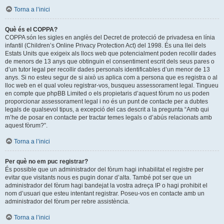
Torna a l’inici
Què és el COPPA?
COPPA són les sigles en anglès del Decret de protecció de privadesa en línia
infantil (Children’s Online Privacy Protection Act) del 1998. És una llei dels
Estats Units que exigeix als llocs web que potencialment poden recollir dades
de menors de 13 anys que obtinguin el consentiment escrit dels seus pares o
d’un tutor legal per recollir dades personals identificables d’un menor de 13
anys. Si no esteu segur de si això us aplica com a persona que es registra o al
lloc web en el qual voleu registrar-vos, busqueu assessorament legal. Tingueu
en compte que phpBB Limited o els propietaris d’aquest fòrum no us poden
proporcionar assessorament legal i no és un punt de contacte per a dubtes
legals de qualsevol tipus, a excepció del cas descrit a la pregunta “Amb qui
m’he de posar en contacte per tractar temes legals o d’abús relacionats amb
aquest fòrum?”.
Torna a l’inici
Per què no em puc registrar?
És possible que un administrador del fòrum hagi inhabilitat el registre per
evitar que visitants nous es pugin donar d’alta. També pot ser que un
administrador del fòrum hagi bandejat la vostra adreça IP o hagi prohibit el
nom d’usuari que esteu intentant registrar. Poseu-vos en contacte amb un
administrador del fòrum per rebre assistència.
Torna a l’inici