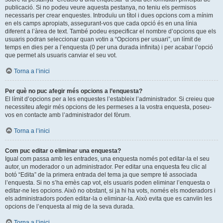
publicació. Si no podeu veure aquesta pestanya, no teniu els permisos
necessaris per crear enquestes. Introduïu un títol i dues opcions com a mínim
en els camps apropiats, assegurant-vos que cada opció és en una línia
diferent a l’àrea de text. També podeu especificar el nombre d’opcions que els
usuaris podran seleccionar quan votin a “Opcions per usuari”, un límit de
temps en dies per a l’enquesta (0 per una durada infinita) i per acabar l’opció
que permet als usuaris canviar el seu vot.
Torna a l’inici
Per què no puc afegir més opcions a l’enquesta?
El límit d’opcions per a les enquestes l’estableix l’administrador. Si creieu que
necessiteu afegir més opcions de les permeses a la vostra enquesta, poseu-
vos en contacte amb l’administrador del fòrum.
Torna a l’inici
Com puc editar o eliminar una enquesta?
Igual com passa amb les entrades, una enquesta només pot editar-la el seu
autor, un moderador o un administrador. Per editar una enquesta feu clic al
botó “Edita” de la primera entrada del tema ja que sempre té associada
l’enquesta. Si no s’ha emès cap vot, els usuaris poden eliminar l’enquesta o
editar-ne les opcions. Això no obstant, si ja hi ha vots, només els moderadors i
els administradors poden editar-la o eliminar-la. Això evita que es canvïin les
opcions de l’enquesta al mig de la seva durada.
Torna a l’inici