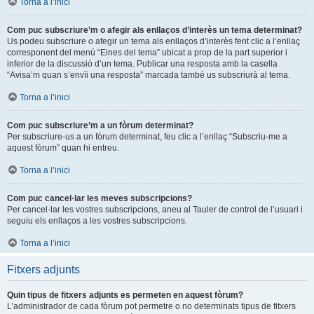
Torna a l’inici
Com puc subscriure’m o afegir als enllaços d’interès un tema determinat?
Us podeu subscriure o afegir un tema als enllaços d’interès fent clic a l’enllaç
corresponent del menú “Eines del tema” ubicat a prop de la part superior i
inferior de la discussió d’un tema. Publicar una resposta amb la casella
“Avisa’m quan s’envïi una resposta” marcada també us subscriurà al tema.
Torna a l’inici
Com puc subscriure’m a un fòrum determinat?
Per subscriure-us a un fòrum determinat, feu clic a l’enllaç “Subscriu-me a
aquest fòrum” quan hi entreu.
Torna a l’inici
Com puc cancel·lar les meves subscripcions?
Per cancel·lar les vostres subscripcions, aneu al Tauler de control de l’usuari i
seguiu els enllaços a les vostres subscripcions.
Torna a l’inici
Fitxers adjunts
Quin tipus de fitxers adjunts es permeten en aquest fòrum?
L’administrador de cada fòrum pot permetre o no determinats tipus de fitxers