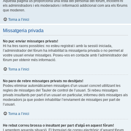
Aquesta pàgina us proporciona una llista del personal del fòrum, incloent-hi
els administradors i els moderadors i informació addicional com ara els fòrums
que moderen.
Torna a l’inici
Missatgeria privada
No puc enviar missatges privats!
Hi ha tres raons possibles: no esteu registrat i amb la sessió iniciada,
l’administrador del fòrum ha inhabilitat la missatgeria privada o no permet al
vostre usuari enviar missatges. Poseu-vos en contacte amb l’administrador del
fòrum per obtenir més informació.
Torna a l’inici
No paro de rebre missatges privats no desitjats!
Podeu eliminar automàticamen missatges d’un usuari concret utilitzant les
regles de missatges del Tauler de control de l’usuari. Si rebeu missatges
privats insultants per part d’un usuari en particular, informeu dels missatges als
moderadors ja que poden inhabilitar l’enviament de missatges per part de
l’usuari.
Torna a l’inici
He rebut correu brossa o insultant per part d’algú en aquest fòrum!
Lamentem aquesta situació. El formulari de correu electrònic d’aquest fòrum