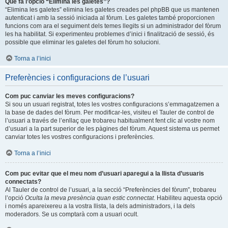
Què fa l’opció “Elimina les galetes”?
“Elimina les galetes” elimina les galetes creades pel phpBB que us mantenen
autenticat i amb la sessió iniciada al fòrum. Les galetes també proporcionen
funcions com ara el seguiment dels temes llegits si un administrador del fòrum
les ha habilitat. Si experimenteu problemes d’inici i finalització de sessió, és
possible que eliminar les galetes del fòrum ho solucioni.
Torna a l’inici
Preferències i configuracions de l’usuari
Com puc canviar les meves configuracions?
Si sou un usuari registrat, totes les vostres configuracions s’emmagatzemen a
la base de dades del fòrum. Per modificar-les, visiteu el Tauler de control de
l’usuari a través de l’enllaç que trobareu habitualment fent clic al vostre nom
d’usuari a la part superior de les pàgines del fòrum. Aquest sistema us permet
canviar totes les vostres configuracions i preferències.
Torna a l’inici
Com puc evitar que el meu nom d’usuari aparegui a la llista d’usuaris
connectats?
Al Tauler de control de l’usuari, a la secció “Preferències del fòrum”, trobareu
l’opció
Oculta la meva presència quan estic connectat
. Habiliteu aquesta opció
i només apareixereu a la vostra llista, la dels administradors, i la dels
moderadors. Se us comptarà com a usuari ocult.