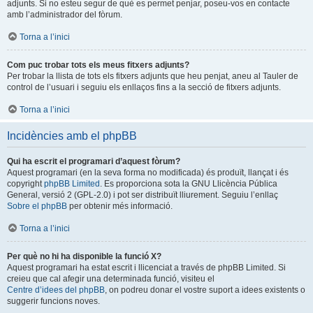
adjunts. Si no esteu segur de què es permet penjar, poseu-vos en contacte
amb l’administrador del fòrum.
Torna a l’inici
Com puc trobar tots els meus fitxers adjunts?
Per trobar la llista de tots els fitxers adjunts que heu penjat, aneu al Tauler de
control de l’usuari i seguiu els enllaços fins a la secció de fitxers adjunts.
Torna a l’inici
Incidències amb el phpBB
Qui ha escrit el programari d’aquest fòrum?
Aquest programari (en la seva forma no modificada) és produït, llançat i és
copyright
phpBB Limited
. Es proporciona sota la GNU Llicència Pública
General, versió 2 (GPL-2.0) i pot ser distribuït lliurement. Seguiu l’enllaç
Sobre el phpBB
per obtenir més informació.
Torna a l’inici
Per què no hi ha disponible la funció X?
Aquest programari ha estat escrit i llicenciat a través de phpBB Limited. Si
creieu que cal afegir una determinada funció, visiteu el
Centre d’idees del phpBB
, on podreu donar el vostre suport a idees existents o
suggerir funcions noves.