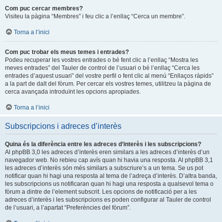
Com puc cercar membres?
Visiteu la pàgina “Membres” i feu clic a l’enllaç “Cerca un membre”.
Torna a l’inici
Com puc trobar els meus temes i entrades?
Podeu recuperar les vostres entrades o bé fent clic a l’enllaç “Mostra les
meves entrades” del Tauler de control de l’usuari o bé l’enllaç “Cerca les
entrades d’aquest usuari” del vostre perfil o fent clic al menú “Enllaços ràpids”
a la part de dalt del fòrum. Per cercar els vostres temes, utilitzeu la pàgina de
cerca avançada introduïnt les opcions apropiades.
Torna a l’inici
Subscripcions i adreces d’interès
Quina és la diferència entre les adreces d’interès i les subscripcions?
Al phpBB 3,0 les adreces d’interès eren similars a les adreces d’interès d’un
navegador web. No rebieu cap avís quan hi havia una resposta. Al phpBB 3,1
les adreces d’interès són més similars a subscriure’s a un tema. Se us pot
notificar quan hi hagi una resposta al tema de l’adreça d’interès. D’altra banda,
les subscripcions us notificaran quan hi hagi una resposta a qualsevol tema o
fòrum a dintre de l’element subscrit. Les opcions de notificació per a les
adreces d’interès i les subscripcions es poden configurar al Tauler de control
de l’usuari, a l’apartat “Preferències del fòrum”.