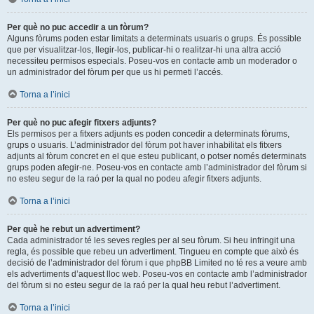
Per què no puc accedir a un fòrum?
Alguns fòrums poden estar limitats a determinats usuaris o grups. És possible
que per visualitzar-los, llegir-los, publicar-hi o realitzar-hi una altra acció
necessiteu permisos especials. Poseu-vos en contacte amb un moderador o
un administrador del fòrum per que us hi permeti l’accés.
Torna a l’inici
Per què no puc afegir fitxers adjunts?
Els permisos per a fitxers adjunts es poden concedir a determinats fòrums,
grups o usuaris. L’administrador del fòrum pot haver inhabilitat els fitxers
adjunts al fòrum concret en el que esteu publicant, o potser només determinats
grups poden afegir-ne. Poseu-vos en contacte amb l’administrador del fòrum si
no esteu segur de la raó per la qual no podeu afegir fitxers adjunts.
Torna a l’inici
Per què he rebut un advertiment?
Cada administrador té les seves regles per al seu fòrum. Si heu infringit una
regla, és possible que rebeu un advertiment. Tingueu en compte que això és
decisió de l’administrador del fòrum i que phpBB Limited no té res a veure amb
els advertiments d’aquest lloc web. Poseu-vos en contacte amb l’administrador
del fòrum si no esteu segur de la raó per la qual heu rebut l’advertiment.
Torna a l’inici