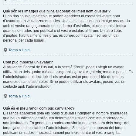
Què són les imatges que hi ha al costat del meu nom d’usuari?
Hi ha dos tipus d’imatges que poden aparèixer al costat del vostre nom
d’usuari quan visualitzeu entrades. Una d’elles pot ser una imatge associada
amb el vostre rang, generalment en forma d’estrelles, blocs o punts i indica
quantes entrades heu publicat o el vostre estatus al fòrum. Un altre tipus
d’imatge, habitualment més gran, es coneix com avatar i sol ser única i
personal per cada usuari.
Torna a l’inici
Com puc mostrar un avatar?
Al tauler de Control de l’usuari, a la secció "Perfil", podeu afegir un avatar
utilitzant un dels quatre mètodes següents: gravatar, galeria, remot o penjat. És
l’administrador qui decideix si els avatars estan permesos i tria de quines
maneres estan disponibles. Si no podeu utilitzar els avatars, poseu-vos en
contacte amb l’administrador.
Torna a l’inici
Què és el meu rang i com puc canviar-lo?
Els rangs apareixen sota els noms d’usuari i indiquen el nombre d’entrades
que heu publicat o identifiquen determinats usuaris com ara moderadors i
administradors. En general no podeu canviar la nomenclatura dels rangs del
fòrum ja que els estableix l’administrador. Si us plau, no abuseu del fòrum
publicant entrades innecessàriament per incrementar el vostre rang. La