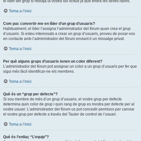
el líder del grup si rebutja la vostra sol·licitud ja que tindrà les seves raons.
Torna a l’inici
Com puc convertir-me en líder d’un grup d’usuaris?
Habitualment, el líder l’assigna l’administrador del fòrum quan crea el grup
d’usuaris. Si esteu interessats a crear un grup d’usuaris, proveu de posar-vos
en contacte amb l’administrador del fòrum enviant-li un missatge privat.
Torna a l’inici
Per què alguns grups d’usuaris tenen un color diferent?
L’administrador del fòrum pot assignar un color a un grup d’usuaris per fer que
sigui més fàcil identificar-ne els membres.
Torna a l’inici
Què és un “grup per defecte”?
Si sou membre de més d’un grup d’usuaris, el vostre grup per defecte
determina quin color de grup i quin rang de grup es mostra per defecte per al
vostre usuari. L’administrador del fòrum us pot concedir permisos per canviar
el vostre grup per defecte a través del Tauler de control de l’usuari.
Torna a l’inici
Què és l’enllaç “L’equip”?