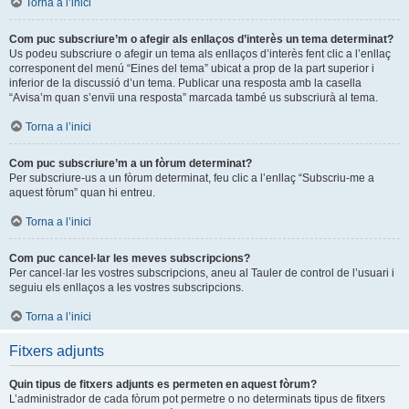
Torna a l’inici
Com puc subscriure’m o afegir als enllaços d’interès un tema determinat?
Us podeu subscriure o afegir un tema als enllaços d’interès fent clic a l’enllaç
corresponent del menú “Eines del tema” ubicat a prop de la part superior i
inferior de la discussió d’un tema. Publicar una resposta amb la casella
“Avisa’m quan s’envïi una resposta” marcada també us subscriurà al tema.
Torna a l’inici
Com puc subscriure’m a un fòrum determinat?
Per subscriure-us a un fòrum determinat, feu clic a l’enllaç “Subscriu-me a
aquest fòrum” quan hi entreu.
Torna a l’inici
Com puc cancel·lar les meves subscripcions?
Per cancel·lar les vostres subscripcions, aneu al Tauler de control de l’usuari i
seguiu els enllaços a les vostres subscripcions.
Torna a l’inici
Fitxers adjunts
Quin tipus de fitxers adjunts es permeten en aquest fòrum?
L’administrador de cada fòrum pot permetre o no determinats tipus de fitxers