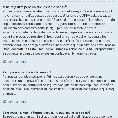
M’he registrat però no puc iniciar la sessió!
Primer comproveu el vostre nom d’usuari i contrasenya. Si són correctes, pot
haver passat una d’aquestes dues coses. Si la funció COPPA està activada i
heu especificat que sou menor de 13 anys durant el procés de registre, heu de
seguir les instruccions que heu rebut. Alguns fòrums també requereixen
l’activació dels comptes nous, ja sigui per l’usuari mateix o per un
administrador abans de poder iniciar la sessió; aquesta informació es mostra
durant el procés de registre. Si heu rebut un correu electrònic, seguiu les
instruccions. Si no heu rebut cap correu electrònic, és possible que hagueu
proporcionat una adreça electrònica incorrecta o que un filtre de correu brossa
l’hagi descartat. Si esteu segur que l’adreça electrònica que heu proporcionat
és correcta, proveu de posar-vos en contacte amb l’administrador.
Torna a l’inici
Per què no puc iniciar la sessió?
Pot passar per diverses raons. Primer, assegureu-vos que el vostre nom
d’usuari i contrasenya són correctes. Si ho són, poseu-vos en contacte amb un
administrador del fòrum per assegurar-vos que no us han expulsat. També és
possible que l’administrador del fòrum tingui un error de configuració que hagi
d’arreglar.
Torna a l’inici
Vaig registrar-me fa temps però ja no puc iniciar la sessió!
És possible que un administrador hagi desactivat o eliminat el vostre compte