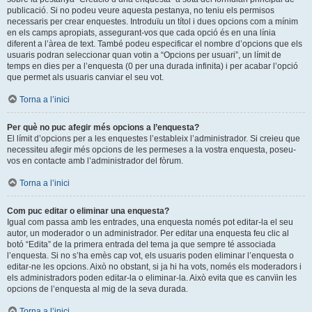
publicació. Si no podeu veure aquesta pestanya, no teniu els permisos
necessaris per crear enquestes. Introduïu un títol i dues opcions com a mínim
en els camps apropiats, assegurant-vos que cada opció és en una línia
diferent a l’àrea de text. També podeu especificar el nombre d’opcions que els
usuaris podran seleccionar quan votin a “Opcions per usuari”, un límit de
temps en dies per a l’enquesta (0 per una durada infinita) i per acabar l’opció
que permet als usuaris canviar el seu vot.
Torna a l’inici
Per què no puc afegir més opcions a l’enquesta?
El límit d’opcions per a les enquestes l’estableix l’administrador. Si creieu que
necessiteu afegir més opcions de les permeses a la vostra enquesta, poseu-
vos en contacte amb l’administrador del fòrum.
Torna a l’inici
Com puc editar o eliminar una enquesta?
Igual com passa amb les entrades, una enquesta només pot editar-la el seu
autor, un moderador o un administrador. Per editar una enquesta feu clic al
botó “Edita” de la primera entrada del tema ja que sempre té associada
l’enquesta. Si no s’ha emès cap vot, els usuaris poden eliminar l’enquesta o
editar-ne les opcions. Això no obstant, si ja hi ha vots, només els moderadors i
els administradors poden editar-la o eliminar-la. Això evita que es canvïin les
opcions de l’enquesta al mig de la seva durada.
Torna a l’inici