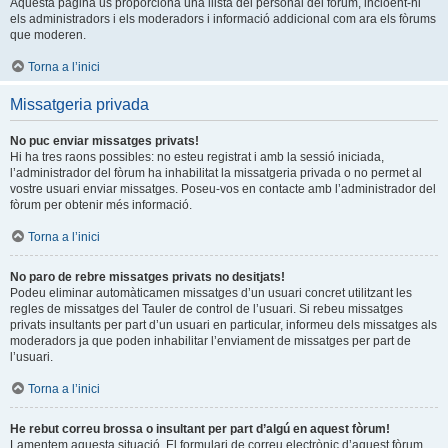
Aquesta pàgina us proporciona una llista del personal del fòrum, incloent-hi
els administradors i els moderadors i informació addicional com ara els fòrums
que moderen.
Torna a l’inici
Missatgeria privada
No puc enviar missatges privats!
Hi ha tres raons possibles: no esteu registrat i amb la sessió iniciada,
l’administrador del fòrum ha inhabilitat la missatgeria privada o no permet al
vostre usuari enviar missatges. Poseu-vos en contacte amb l’administrador del
fòrum per obtenir més informació.
Torna a l’inici
No paro de rebre missatges privats no desitjats!
Podeu eliminar automàticamen missatges d’un usuari concret utilitzant les
regles de missatges del Tauler de control de l’usuari. Si rebeu missatges
privats insultants per part d’un usuari en particular, informeu dels missatges als
moderadors ja que poden inhabilitar l’enviament de missatges per part de
l’usuari.
Torna a l’inici
He rebut correu brossa o insultant per part d’algú en aquest fòrum!
Lamentem aquesta situació. El formulari de correu electrònic d’aquest fòrum