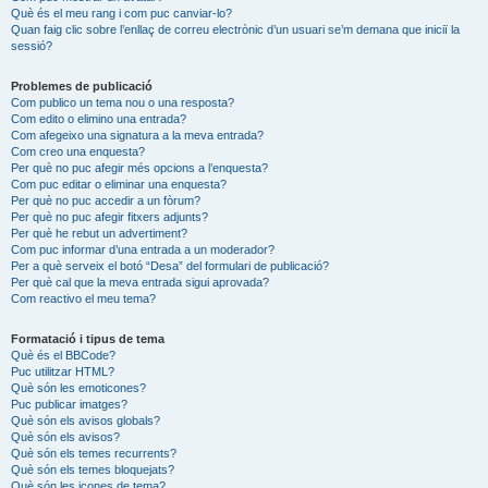
Què és el meu rang i com puc canviar-lo?
Quan faig clic sobre l’enllaç de correu electrònic d’un usuari se’m demana que iniciï la
sessió?
Problemes de publicació
Com publico un tema nou o una resposta?
Com edito o elimino una entrada?
Com afegeixo una signatura a la meva entrada?
Com creo una enquesta?
Per què no puc afegir més opcions a l’enquesta?
Com puc editar o eliminar una enquesta?
Per què no puc accedir a un fòrum?
Per què no puc afegir fitxers adjunts?
Per què he rebut un advertiment?
Com puc informar d’una entrada a un moderador?
Per a què serveix el botó “Desa” del formulari de publicació?
Per què cal que la meva entrada sigui aprovada?
Com reactivo el meu tema?
Formatació i tipus de tema
Què és el BBCode?
Puc utilitzar HTML?
Què són les emoticones?
Puc publicar imatges?
Què són els avisos globals?
Què són els avisos?
Què són els temes recurrents?
Què són els temes bloquejats?
Què són les icones de tema?