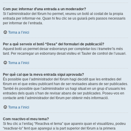
Com puc informar d’una entrada a un moderador?
Si l’administrador del fòrum ho permet, veureu un botó al costat de la propia
entrada per informar-ne. Quan hi feu clic se us guiarà pels passos necessaris
per informar de l’entrada.
Torna a l’inici
Per a què serveix el botó “Desa” del formulari de publicació?
Aquest botó us permet desar esborranys per completar-los i trametre’ls més
tard. Per recarregar un esborrany desat visiteu el Tauler de control de l’usuari.
Torna a l’inici
Per què cal que la meva entrada sigui aprovada?
És possible que l’administrador del fòrum hagi decidit que les entrades del
fòrum en el que esteu publicant han de ser revisades abans de ser publicades.
També és possible que l’administrador us hagi situat en un grup d’usuaris les
entrades dels quals s’han de revisar abans de ser publicades. Poseu-vos en
contacte amb l’administrador del fòrum per obtenir més informació.
Torna a l’inici
Com reactivo el meu tema?
Si feu clic a l’enllaç “Reactiva el tema” que apareix quan el visualitzeu, podeu
“reactivar-lo” fent que aparegui a la part superior del fòrum a la primera