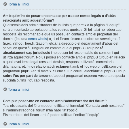
Torna a l’inici
Amb qui m’he de posar en contacte per tractar temes legals o d’abús
relacionats amb aquest fòrum?
Qualsevols dels administradors de la llista que pareix a la pàgina “L’equip”
serà un contacte apropiat per a les vostres queixes. Si tot i així no rebeu cap
resposta, és recomanable que us poseu en contacte amb el propietari del
domini (feu una
cerca whois
) o, si el fòrum s’executa sobre un servei gratuït
(p.ex. Yahoo!, free.fr, f2s.com, etc.), la direcció o el departament d’abús del
servei en questió. Tingueu en compte que el phpBB Group
no té
absolutament cap jurisdicció
i no pot ser fet responsable de com, on i qui
utilitza aquest fòrum. No us poseu en contacte amb el phpBB Group en relació
a qualsevol tema legal (cessar i desistir, responsabilització, comentaris
difamatoris, etc.)
no relacionat directament
amb el lloc web phpBB.com o el
programari phpBB en sí mateix. Si envieu un correu electrònic al phpBB Group
sobre l’ús per part de tercers
d’aquest programari espereu-vos una resposta
succinta o, fins i tot, cap resposta.
Torna a l’inici
Com puc posar-me en contacte amb l’administrador del fòrum?
Tots els usuaris del fòrum poden utilitzar el formulari “Contacta amb nosaltres”,
si l’administrador del fòrum n’ha habilitat l’opció.
Els membres del fòrum també poden utilitzar l’enllaç “L’equip”.
Torna a l’inici