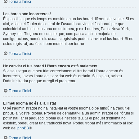
Torna a l’inici
Les hores són incorrectes!
És possible que els temps es mostrin en un fus horari diferent del vostre. Si és
així, visiteu el Tauler de control de l’usuari i canvieu el fus horari per que
coincideixi amb el de la zona on us trobeu, p.ex. Londres, París, Nova York,
Sydney, etc. Tingueu en compte que, com passa amb la majoria de
configuracions, només els usuaris registrats poden canviar el fus horari. Si no
esteu registrat, ara és un bon moment per fer-ho.
Torna a l’inici
He canviat el fus horari i l’hora encara està malament!
Si esteu segur que heu triat correctament el fus horari i l’hora encara és
incorrecta, llavors l’hora del servidor web és errònia. Si us plau, aviseu
l’administrador per que arregli el problema.
Torna a l’inici
El meu idioma no és a la llista!
O bé l’administrador no ha instal·lat el vostre idioma o bé ningú ha traduït el
phpBB al vostre idioma. Proveu de demanar-li a un administrador del fòrum si
pot instal·lar el paquet d’idioma que necessiteu. Si el paquet d’idioma no
existeix, podeu crear una traducció nova. Podeu trobar més informació al lloc
web del
phpBB
®.
Torna a l’inici