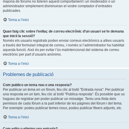
majoria de fòrums no toleren aquest comportament i un moderador o un
administrador simplement disminuiran el vostre comptador d’entrades
publicades.
Torna a l’inici
Quan faig clic sobre l’enllaç de correu electrònic d’un usuari se’m demana
que iniciï la sessió?
Només els usuaris registrats poden enviar correus electrònics a altres usuaris
a través del formulari integrat de correu, i només si l’administrador ha habilitat
aquesta funció. Això és per evitar l’ús malintencionat del sistema de correu
electrònic per part d’usuaris anònims.
Torna a l’inici
Problemes de publicació
Com publico un tema nou o una resposta?
Per publicar un tema en un fòrum, feu clic al botó "Entrada nova". Per publicar
una resposta en un tam, feu clic al botó "Publica resposta". És possible que us
hagueu de registrar per poder publicar un missatge. Teniu una llista dels
permisos de cada fòrum a la part inferior de les pàgines del fòrum i del tema.
Per exemple: podeu publicar temes nous, podeu publicar fitxers adjunts, etc.
Torna a l’inici
Com edito o elimino una entrada?