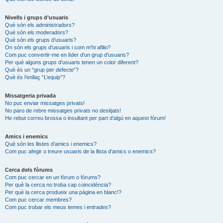
Nivells i grups d’usuaris
Què són els administradors?
Què són els moderadors?
Què són els grups d’usuaris?
On són els grups d’usuaris i com m’hi afilio?
Com puc convertir-me en líder d’un grup d’usuaris?
Per què alguns grups d’usuaris tenen un color diferent?
Què és un “grup per defecte”?
Què és l’enllaç “L’equip”?
Missatgeria privada
No puc enviar missatges privats!
No paro de rebre missatges privats no desitjats!
He rebut correu brossa o insultant per part d’algú en aquest fòrum!
Amics i enemics
Què són les llistes d’amics i enemics?
Com puc afegir o treure usuaris de la llista d’amics o enemics?
Cerca dels fòrums
Com puc cercar en un fòrum o fòrums?
Per què la cerca no troba cap coincidència?
Per què la cerca produeix una pàgina en blanc!?
Com puc cercar membres?
Com puc trobar els meus temes i entrades?