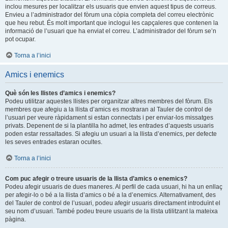
inclou mesures per localitzar els usuaris que envien aquest tipus de correus.
Envieu a l’administrador del fòrum una còpia completa del correu electrònic
que heu rebut. És molt important que inclogui les capçaleres que contenen la
informació de l’usuari que ha enviat el correu. L’administrador del fòrum se’n
pot ocupar.
Torna a l’inici
Amics i enemics
Què són les llistes d’amics i enemics?
Podeu utilitzar aquestes llistes per organitzar altres membres del fòrum. Els
membres que afegiu a la llista d’amics es mostraran al Tauler de control de
l’usuari per veure ràpidament si estan connectats i per enviar-los missatges
privats. Depenent de si la plantilla ho admet, les entrades d’aquests usuaris
poden estar ressaltades. Si afegiu un usuari a la llista d’enemics, per defecte
les seves entrades estaran ocultes.
Torna a l’inici
Com puc afegir o treure usuaris de la llista d’amics o enemics?
Podeu afegir usuaris de dues maneres. Al perfil de cada usuari, hi ha un enllaç
per afegir-lo o bé a la llista d’amics o bé a la d’enemics. Alternativament, des
del Tauler de control de l’usuari, podeu afegir usuaris directament introduïnt el
seu nom d’usuari. També podeu treure usuaris de la llista utilitzant la mateixa
pàgina.