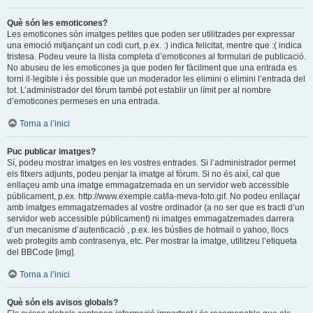
Què són les emoticones?
Les emoticones són imatges petites que poden ser utilitzades per expressar
una emoció mitjançant un codi curt, p.ex. :) indica felicitat, mentre que :( indica
tristesa. Podeu veure la llista completa d’emoticones al formulari de publicació.
No abuseu de les emoticones ja que poden fer fàcilment que una entrada es
torni il·legible i és possible que un moderador les elimini o elimini l’entrada del
tot. L’administrador del fòrum també pot establir un límit per al nombre
d’emoticones permeses en una entrada.
Torna a l’inici
Puc publicar imatges?
Sí, podeu mostrar imatges en les vostres entrades. Si l’administrador permet
els fitxers adjunts, podeu penjar la imatge al fòrum. Si no és així, cal que
enllaçeu amb una imatge emmagatzemada en un servidor web accessible
públicament, p.ex. http://www.exemple.cat/la-meva-foto.gif. No podeu enllaçar
amb imatges emmagatzemades al vostre ordinador (a no ser que es tracti d’un
servidor web accessible públicament) ni imatges emmagatzemades darrera
d’un mecanisme d’autenticació , p.ex. les bústies de hotmail o yahoo, llocs
web protegits amb contrasenya, etc. Per mostrar la imatge, utilitzeu l’etiqueta
del BBCode [img].
Torna a l’inici
Què són els avisos globals?