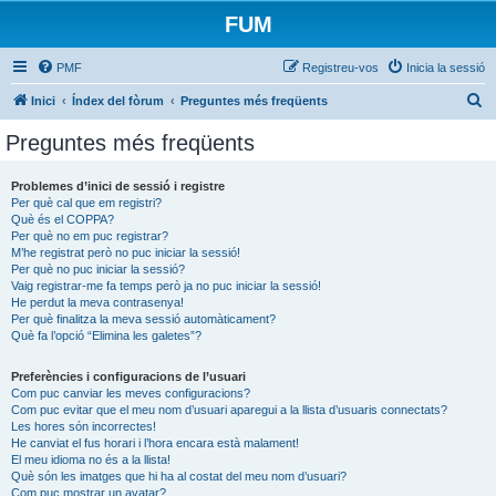
FUM
PMF
Registreu-vos
Inicia la sessió
C
Inici
Índex del fòrum
Preguntes més freqüents
e
Preguntes més freqüents
r
c
Problemes d’inici de sessió i registre
Per què cal que em registri?
a
Què és el COPPA?
Per què no em puc registrar?
M’he registrat però no puc iniciar la sessió!
Per què no puc iniciar la sessió?
Vaig registrar-me fa temps però ja no puc iniciar la sessió!
He perdut la meva contrasenya!
Per què finalitza la meva sessió automàticament?
Què fa l’opció “Elimina les galetes”?
Preferències i configuracions de l’usuari
Com puc canviar les meves configuracions?
Com puc evitar que el meu nom d’usuari aparegui a la llista d’usuaris connectats?
Les hores són incorrectes!
He canviat el fus horari i l’hora encara està malament!
El meu idioma no és a la llista!
Què són les imatges que hi ha al costat del meu nom d’usuari?
Com puc mostrar un avatar?