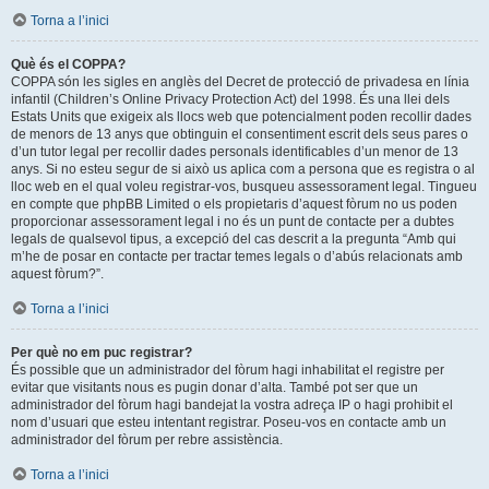
Torna a l’inici
Què és el COPPA?
COPPA són les sigles en anglès del Decret de protecció de privadesa en línia
infantil (Children’s Online Privacy Protection Act) del 1998. És una llei dels
Estats Units que exigeix als llocs web que potencialment poden recollir dades
de menors de 13 anys que obtinguin el consentiment escrit dels seus pares o
d’un tutor legal per recollir dades personals identificables d’un menor de 13
anys. Si no esteu segur de si això us aplica com a persona que es registra o al
lloc web en el qual voleu registrar-vos, busqueu assessorament legal. Tingueu
en compte que phpBB Limited o els propietaris d’aquest fòrum no us poden
proporcionar assessorament legal i no és un punt de contacte per a dubtes
legals de qualsevol tipus, a excepció del cas descrit a la pregunta “Amb qui
m’he de posar en contacte per tractar temes legals o d’abús relacionats amb
aquest fòrum?”.
Torna a l’inici
Per què no em puc registrar?
És possible que un administrador del fòrum hagi inhabilitat el registre per
evitar que visitants nous es pugin donar d’alta. També pot ser que un
administrador del fòrum hagi bandejat la vostra adreça IP o hagi prohibit el
nom d’usuari que esteu intentant registrar. Poseu-vos en contacte amb un
administrador del fòrum per rebre assistència.
Torna a l’inici