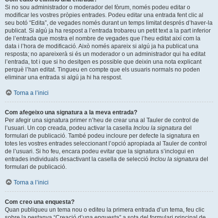
Si no sou administrador o moderador del fòrum, només podeu editar o
modificar les vostres pròpies entrades. Podeu editar una entrada fent clic al
seu botó “Edita”, de vegades només durant un temps limitat després d’haver-la
publicat. Si algú ja ha respost a l’entrada trobareu un petit text a la part inferior
de l’entrada que mostra el nombre de vegades que l’heu editat així com la
data i l’hora de modificació. Això només apareix si algú ja ha publicat una
resposta; no apareixerà si és un moderador o un administrador qui ha editat
l’entrada, tot i que si ho desitgen es possible que deixin una nota explicant
perquè l’han editat. Tingueu en compte que els usuaris normals no poden
eliminar una entrada si algú ja hi ha respost.
Torna a l’inici
Com afegeixo una signatura a la meva entrada?
Per afegir una signatura primer n’heu de crear una al Tauler de control de
l’usuari. Un cop creada, podeu activar la casella
Inclou la signatura
del
formulari de publicació. També podeu incloure per defecte la signatura en
totes les vostres entrades seleccionant l’opció apropiada al Tauler de control
de l’usuari. Si ho feu, encara podeu evitar que la signatura s’inclogui en
entrades individuals desactivant la casella de selecció
Inclou la signatura
del
formulari de publicació.
Torna a l’inici
Com creo una enquesta?
Quan publiqueu un tema nou o editeu la primera entrada d’un tema, feu clic
sobre la pestanya “Creació d’una enquesta” a sota del formulari principal de