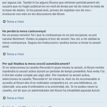
per alguna raó. També hi ha alguns fòrums que eliminen periòdicament els
usuaris que no hagin publicat res en molt de temps per tal de reduir la mida de
la base de dades. Si ha passat això, proveu de registrar-vos de nou i
involucrar-vos més en les discussions del fòrum.
Torna a l’inici
He perdut la meva contrasenya!
No us poseu nerviós! Tot i que la contrasenya no es pot recuperar, es pot
canviar fàcilment. Visiteu la pàgina d’inici de sessió i feu clic a
He oblidat la
meva contrasenya
. Seguiu les instruccions i podreu tornar a iniciar la sessió
aviat.
Torna a l’inici
Per què finalitza la meva sessió automàticament?
Si no seleccioneu la casella
Recorda’m
quan inicieu la sessió, el fòrum només
mantindrà la sessió activa durant un període de temps predefinit. Això evita l’ús
il·lícit del vostre compte per algú altre. Per mantenir la sessió activa,
seleccioneu la casella “Recorda’m” en iniciar-la. Això no és recomanable si
accediu al fòrum des d’un ordinador compartit p.ex. en una biblioteca, un
cibercafè, una aula d’ordinadors a la universitat, etc. Si no podeu veure la
casella, vol dir que un administrador del fòrum ha inhabilitat aquesta funció.
Torna a l’inici