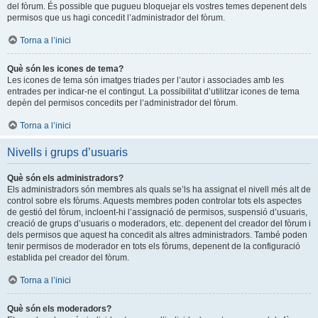
del fòrum. És possible que pugueu bloquejar els vostres temes depenent dels
permisos que us hagi concedit l’administrador del fòrum.
Torna a l’inici
Què són les icones de tema?
Les icones de tema són imatges triades per l’autor i associades amb les
entrades per indicar-ne el contingut. La possibilitat d’utilitzar icones de tema
depèn del permisos concedits per l’administrador del fòrum.
Torna a l’inici
Nivells i grups d’usuaris
Què són els administradors?
Els administradors són membres als quals se’ls ha assignat el nivell més alt de
control sobre els fòrums. Aquests membres poden controlar tots els aspectes
de gestió del fòrum, incloent-hi l’assignació de permisos, suspensió d’usuaris,
creació de grups d’usuaris o moderadors, etc. depenent del creador del fòrum i
dels permisos que aquest ha concedit als altres administradors. També poden
tenir permisos de moderador en tots els fòrums, depenent de la configuració
establida pel creador del fòrum.
Torna a l’inici
Què són els moderadors?