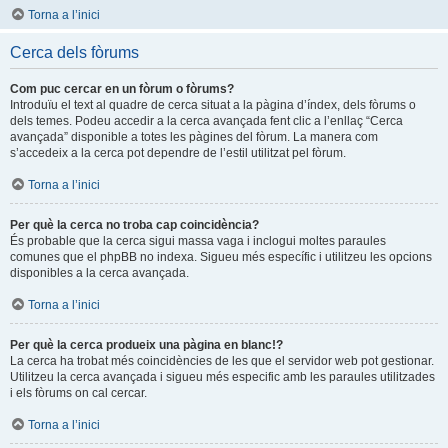
Torna a l’inici
Cerca dels fòrums
Com puc cercar en un fòrum o fòrums?
Introduïu el text al quadre de cerca situat a la pàgina d’índex, dels fòrums o
dels temes. Podeu accedir a la cerca avançada fent clic a l’enllaç “Cerca
avançada” disponible a totes les pàgines del fòrum. La manera com
s’accedeix a la cerca pot dependre de l’estil utilitzat pel fòrum.
Torna a l’inici
Per què la cerca no troba cap coincidència?
És probable que la cerca sigui massa vaga i inclogui moltes paraules
comunes que el phpBB no indexa. Sigueu més específic i utilitzeu les opcions
disponibles a la cerca avançada.
Torna a l’inici
Per què la cerca produeix una pàgina en blanc!?
La cerca ha trobat més coincidències de les que el servidor web pot gestionar.
Utilitzeu la cerca avançada i sigueu més especific amb les paraules utilitzades
i els fòrums on cal cercar.
Torna a l’inici