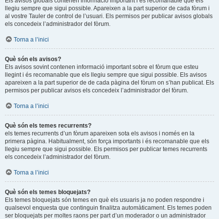
Els avisos globals contenen informació important i és recomanable que els
llegiu sempre que sigui possible. Apareixen a la part superior de cada fòrum i
al vostre Tauler de control de l’usuari. Els permisos per publicar avisos globals
els concedeix l’administrador del fòrum.
Torna a l’inici
Què són els avisos?
Els avisos sovint contenen informació important sobre el fòrum que esteu
llegint i és recomanable que els llegiu sempre que sigui possible. Els avisos
apareixen a la part superior de de cada pàgina del fòrum on s’han publicat. Els
permisos per publicar avisos els concedeix l’administrador del fòrum.
Torna a l’inici
Què són els temes recurrents?
els temes recurrents d’un fòrum apareixen sota els avisos i només en la
primera pàgina. Habitualment, són força importants i és recomanable que els
llegiu sempre que sigui possible. Els permisos per publicar temes recurrents
els concedeix l’administrador del fòrum.
Torna a l’inici
Què són els temes bloquejats?
Els temes bloquejats són temes en què els usuaris ja no poden respondre i
qualsevol enquesta que continguin finalitza automàticament. Els temes poden
ser bloquejats per moltes raons per part d’un moderador o un administrador