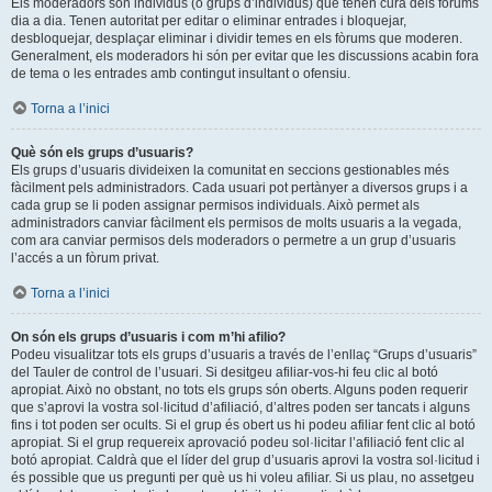
Els moderadors són individus (o grups d’individus) que tenen cura dels fòrums
dia a dia. Tenen autoritat per editar o eliminar entrades i bloquejar,
desbloquejar, desplaçar eliminar i dividir temes en els fòrums que moderen.
Generalment, els moderadors hi són per evitar que les discussions acabin fora
de tema o les entrades amb contingut insultant o ofensiu.
Torna a l’inici
Què són els grups d’usuaris?
Els grups d’usuaris divideixen la comunitat en seccions gestionables més
fàcilment pels administradors. Cada usuari pot pertànyer a diversos grups i a
cada grup se li poden assignar permisos individuals. Això permet als
administradors canviar fàcilment els permisos de molts usuaris a la vegada,
com ara canviar permisos dels moderadors o permetre a un grup d’usuaris
l’accés a un fòrum privat.
Torna a l’inici
On són els grups d’usuaris i com m’hi afilio?
Podeu visualitzar tots els grups d’usuaris a través de l’enllaç “Grups d’usuaris”
del Tauler de control de l’usuari. Si desitgeu afiliar-vos-hi feu clic al botó
apropiat. Això no obstant, no tots els grups són oberts. Alguns poden requerir
que s’aprovi la vostra sol·licitud d’afiliació, d’altres poden ser tancats i alguns
fins i tot poden ser ocults. Si el grup és obert us hi podeu afiliar fent clic al botó
apropiat. Si el grup requereix aprovació podeu sol·licitar l’afiliació fent clic al
botó apropiat. Caldrà que el líder del grup d’usuaris aprovi la vostra sol·licitud i
és possible que us pregunti per què us hi voleu afiliar. Si us plau, no assetgeu