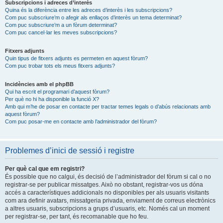
Subscripcions i adreces d’interès
Quina és la diferència entre les adreces d’interès i les subscripcions?
Com puc subscriure’m o afegir als enllaços d’interès un tema determinat?
Com puc subscriure’m a un fòrum determinat?
Com puc cancel·lar les meves subscripcions?
Fitxers adjunts
Quin tipus de fitxers adjunts es permeten en aquest fòrum?
Com puc trobar tots els meus fitxers adjunts?
Incidències amb el phpBB
Qui ha escrit el programari d’aquest fòrum?
Per què no hi ha disponible la funció X?
Amb qui m’he de posar en contacte per tractar temes legals o d’abús relacionats amb
aquest fòrum?
Com puc posar-me en contacte amb l’administrador del fòrum?
Problemes d’inici de sessió i registre
Per què cal que em registri?
És possible que no calgui, és decisió de l’administrador del fòrum si cal o no
registrar-se per publicar missatges. Això no obstant, registrar-vos us dóna
accés a característiques addicionals no disponibles per als usuaris visitants
com ara definir avatars, missatgeria privada, enviament de correus electrònics
a altres usuaris, subscripcions a grups d’usuaris, etc. Només cal un moment
per registrar-se, per tant, és recomanable que ho feu.