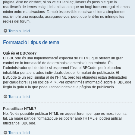
pàgina. Això no obstant, si no veieu l’enllaç, llavors és possible que la
reactivació de temes estigui inhabilitada o que no hagi transcorregut el temps
mínim entre reactivacions. També és possible reactivar el tema simplement
escrivint-hi una resposta; assegureu-vos, però, que fent-ho no infringiu les
regles del fòrum.
Torna a l’inici
Formatació i tipus de tema
Què és el BBCode?
El BBCode és una implementació especial de l’HTML que ofereix un gran
control en la formatació de determinats elements d’una entrada. És
l’administrador qui decideix si es permet l’ús del BBCode, però el podeu
inhabilitar per a entrades individuals des del formulari de publicació. El
BBCode té un estil similar al de l’HTML però les etiquetes estan delimitades
per claudàtors [ i ] en lloc de < i >. Per obtenir més informació sobre el BBCode
llegiu la guia a la que podeu accedir des de la pàgina de publicació.
Torna a l’inici
Puc utilitzar HTML?
No. No és possible publicar HTML en aquest fòrum per que es mostri com a
tal. La major part del formatat que es pot fer amb l’HTML el podeu aplicar
utilitzant el BBCode.
Torna a l’inici