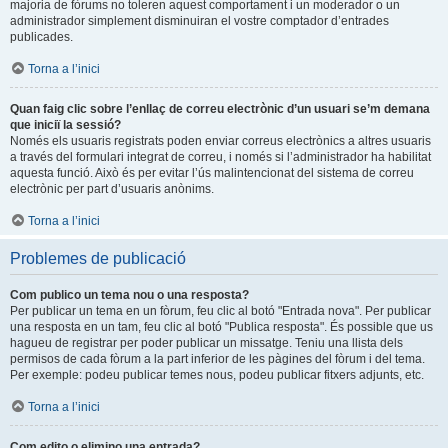
majoria de fòrums no toleren aquest comportament i un moderador o un
administrador simplement disminuiran el vostre comptador d’entrades
publicades.
Torna a l’inici
Quan faig clic sobre l’enllaç de correu electrònic d’un usuari se’m demana
que iniciï la sessió?
Només els usuaris registrats poden enviar correus electrònics a altres usuaris
a través del formulari integrat de correu, i només si l’administrador ha habilitat
aquesta funció. Això és per evitar l’ús malintencionat del sistema de correu
electrònic per part d’usuaris anònims.
Torna a l’inici
Problemes de publicació
Com publico un tema nou o una resposta?
Per publicar un tema en un fòrum, feu clic al botó "Entrada nova". Per publicar
una resposta en un tam, feu clic al botó "Publica resposta". És possible que us
hagueu de registrar per poder publicar un missatge. Teniu una llista dels
permisos de cada fòrum a la part inferior de les pàgines del fòrum i del tema.
Per exemple: podeu publicar temes nous, podeu publicar fitxers adjunts, etc.
Torna a l’inici
Com edito o elimino una entrada?