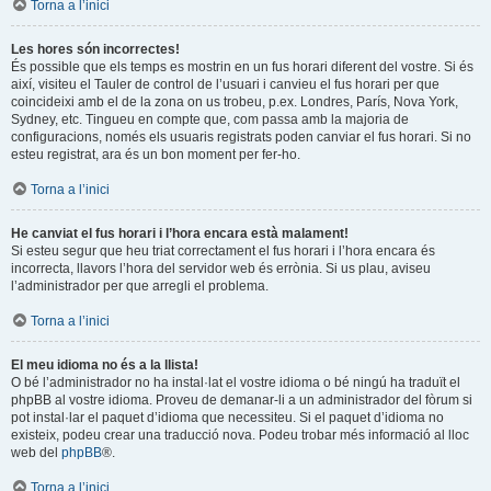
Torna a l’inici
Les hores són incorrectes!
És possible que els temps es mostrin en un fus horari diferent del vostre. Si és
així, visiteu el Tauler de control de l’usuari i canvieu el fus horari per que
coincideixi amb el de la zona on us trobeu, p.ex. Londres, París, Nova York,
Sydney, etc. Tingueu en compte que, com passa amb la majoria de
configuracions, només els usuaris registrats poden canviar el fus horari. Si no
esteu registrat, ara és un bon moment per fer-ho.
Torna a l’inici
He canviat el fus horari i l’hora encara està malament!
Si esteu segur que heu triat correctament el fus horari i l’hora encara és
incorrecta, llavors l’hora del servidor web és errònia. Si us plau, aviseu
l’administrador per que arregli el problema.
Torna a l’inici
El meu idioma no és a la llista!
O bé l’administrador no ha instal·lat el vostre idioma o bé ningú ha traduït el
phpBB al vostre idioma. Proveu de demanar-li a un administrador del fòrum si
pot instal·lar el paquet d’idioma que necessiteu. Si el paquet d’idioma no
existeix, podeu crear una traducció nova. Podeu trobar més informació al lloc
web del
phpBB
®.
Torna a l’inici