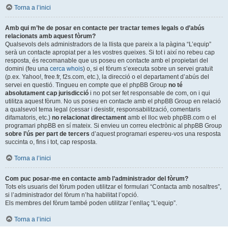
Torna a l’inici
Amb qui m’he de posar en contacte per tractar temes legals o d’abús
relacionats amb aquest fòrum?
Qualsevols dels administradors de la llista que pareix a la pàgina “L’equip”
serà un contacte apropiat per a les vostres queixes. Si tot i així no rebeu cap
resposta, és recomanable que us poseu en contacte amb el propietari del
domini (feu una
cerca whois
) o, si el fòrum s’executa sobre un servei gratuït
(p.ex. Yahoo!, free.fr, f2s.com, etc.), la direcció o el departament d’abús del
servei en questió. Tingueu en compte que el phpBB Group
no té
absolutament cap jurisdicció
i no pot ser fet responsable de com, on i qui
utilitza aquest fòrum. No us poseu en contacte amb el phpBB Group en relació
a qualsevol tema legal (cessar i desistir, responsabilització, comentaris
difamatoris, etc.)
no relacionat directament
amb el lloc web phpBB.com o el
programari phpBB en sí mateix. Si envieu un correu electrònic al phpBB Group
sobre l’ús per part de tercers
d’aquest programari espereu-vos una resposta
succinta o, fins i tot, cap resposta.
Torna a l’inici
Com puc posar-me en contacte amb l’administrador del fòrum?
Tots els usuaris del fòrum poden utilitzar el formulari “Contacta amb nosaltres”,
si l’administrador del fòrum n’ha habilitat l’opció.
Els membres del fòrum també poden utilitzar l’enllaç “L’equip”.
Torna a l’inici