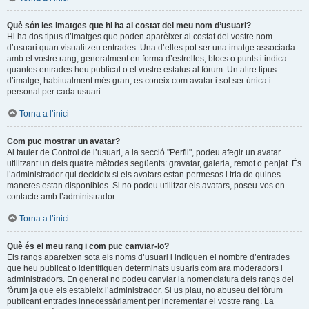
Què són les imatges que hi ha al costat del meu nom d’usuari?
Hi ha dos tipus d’imatges que poden aparèixer al costat del vostre nom
d’usuari quan visualitzeu entrades. Una d’elles pot ser una imatge associada
amb el vostre rang, generalment en forma d’estrelles, blocs o punts i indica
quantes entrades heu publicat o el vostre estatus al fòrum. Un altre tipus
d’imatge, habitualment més gran, es coneix com avatar i sol ser única i
personal per cada usuari.
Torna a l’inici
Com puc mostrar un avatar?
Al tauler de Control de l’usuari, a la secció "Perfil", podeu afegir un avatar
utilitzant un dels quatre mètodes següents: gravatar, galeria, remot o penjat. És
l’administrador qui decideix si els avatars estan permesos i tria de quines
maneres estan disponibles. Si no podeu utilitzar els avatars, poseu-vos en
contacte amb l’administrador.
Torna a l’inici
Què és el meu rang i com puc canviar-lo?
Els rangs apareixen sota els noms d’usuari i indiquen el nombre d’entrades
que heu publicat o identifiquen determinats usuaris com ara moderadors i
administradors. En general no podeu canviar la nomenclatura dels rangs del
fòrum ja que els estableix l’administrador. Si us plau, no abuseu del fòrum
publicant entrades innecessàriament per incrementar el vostre rang. La