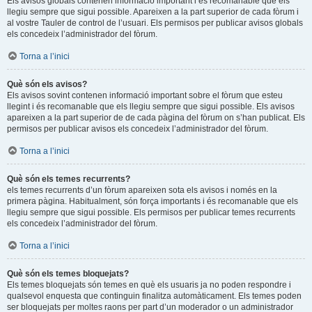
Els avisos globals contenen informació important i és recomanable que els
llegiu sempre que sigui possible. Apareixen a la part superior de cada fòrum i
al vostre Tauler de control de l’usuari. Els permisos per publicar avisos globals
els concedeix l’administrador del fòrum.
Torna a l’inici
Què són els avisos?
Els avisos sovint contenen informació important sobre el fòrum que esteu
llegint i és recomanable que els llegiu sempre que sigui possible. Els avisos
apareixen a la part superior de de cada pàgina del fòrum on s’han publicat. Els
permisos per publicar avisos els concedeix l’administrador del fòrum.
Torna a l’inici
Què són els temes recurrents?
els temes recurrents d’un fòrum apareixen sota els avisos i només en la
primera pàgina. Habitualment, són força importants i és recomanable que els
llegiu sempre que sigui possible. Els permisos per publicar temes recurrents
els concedeix l’administrador del fòrum.
Torna a l’inici
Què són els temes bloquejats?
Els temes bloquejats són temes en què els usuaris ja no poden respondre i
qualsevol enquesta que continguin finalitza automàticament. Els temes poden
ser bloquejats per moltes raons per part d’un moderador o un administrador