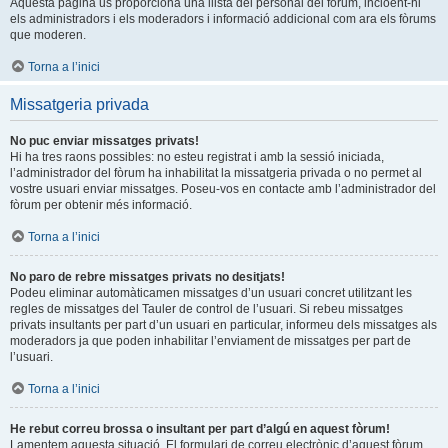
Aquesta pàgina us proporciona una llista del personal del fòrum, incloent-hi
els administradors i els moderadors i informació addicional com ara els fòrums
que moderen.
Torna a l’inici
Missatgeria privada
No puc enviar missatges privats!
Hi ha tres raons possibles: no esteu registrat i amb la sessió iniciada,
l’administrador del fòrum ha inhabilitat la missatgeria privada o no permet al
vostre usuari enviar missatges. Poseu-vos en contacte amb l’administrador del
fòrum per obtenir més informació.
Torna a l’inici
No paro de rebre missatges privats no desitjats!
Podeu eliminar automàticamen missatges d’un usuari concret utilitzant les
regles de missatges del Tauler de control de l’usuari. Si rebeu missatges
privats insultants per part d’un usuari en particular, informeu dels missatges als
moderadors ja que poden inhabilitar l’enviament de missatges per part de
l’usuari.
Torna a l’inici
He rebut correu brossa o insultant per part d’algú en aquest fòrum!
Lamentem aquesta situació. El formulari de correu electrònic d’aquest fòrum