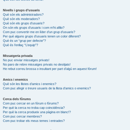
Nivells i grups d’usuaris
Què són els administradors?
Què són els moderadors?
Què són els grups d’usuaris?
On són els grups d’usuaris i com m’hi afilio?
Com puc convertir-me en líder d’un grup d’usuaris?
Per què alguns grups d’usuaris tenen un color diferent?
Què és un “grup per defecte”?
Què és l’enllaç “L’equip”?
Missatgeria privada
No puc enviar missatges privats!
No paro de rebre missatges privats no desitjats!
He rebut correu brossa o insultant per part d’algú en aquest fòrum!
Amics i enemics
Què són les llistes d’amics i enemics?
Com puc afegir o treure usuaris de la llista d’amics o enemics?
Cerca dels fòrums
Com puc cercar en un fòrum o fòrums?
Per què la cerca no troba cap coincidència?
Per què la cerca produeix una pàgina en blanc!?
Com puc cercar membres?
Com puc trobar els meus temes i entrades?