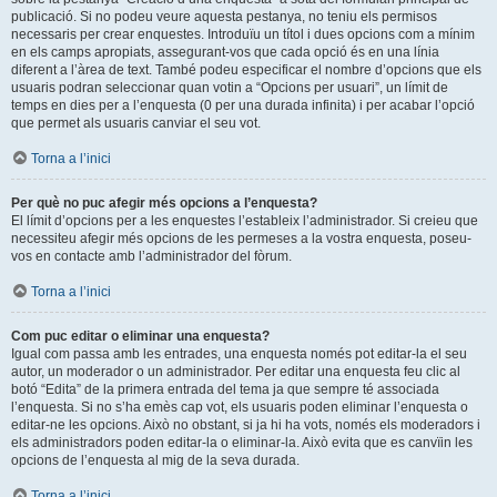
publicació. Si no podeu veure aquesta pestanya, no teniu els permisos
necessaris per crear enquestes. Introduïu un títol i dues opcions com a mínim
en els camps apropiats, assegurant-vos que cada opció és en una línia
diferent a l’àrea de text. També podeu especificar el nombre d’opcions que els
usuaris podran seleccionar quan votin a “Opcions per usuari”, un límit de
temps en dies per a l’enquesta (0 per una durada infinita) i per acabar l’opció
que permet als usuaris canviar el seu vot.
Torna a l’inici
Per què no puc afegir més opcions a l’enquesta?
El límit d’opcions per a les enquestes l’estableix l’administrador. Si creieu que
necessiteu afegir més opcions de les permeses a la vostra enquesta, poseu-
vos en contacte amb l’administrador del fòrum.
Torna a l’inici
Com puc editar o eliminar una enquesta?
Igual com passa amb les entrades, una enquesta només pot editar-la el seu
autor, un moderador o un administrador. Per editar una enquesta feu clic al
botó “Edita” de la primera entrada del tema ja que sempre té associada
l’enquesta. Si no s’ha emès cap vot, els usuaris poden eliminar l’enquesta o
editar-ne les opcions. Això no obstant, si ja hi ha vots, només els moderadors i
els administradors poden editar-la o eliminar-la. Això evita que es canvïin les
opcions de l’enquesta al mig de la seva durada.
Torna a l’inici