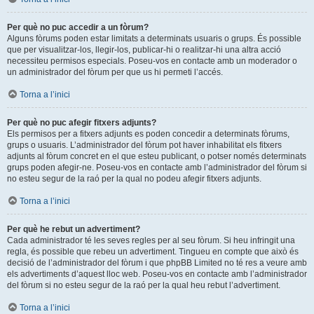
Per què no puc accedir a un fòrum?
Alguns fòrums poden estar limitats a determinats usuaris o grups. És possible
que per visualitzar-los, llegir-los, publicar-hi o realitzar-hi una altra acció
necessiteu permisos especials. Poseu-vos en contacte amb un moderador o
un administrador del fòrum per que us hi permeti l’accés.
Torna a l’inici
Per què no puc afegir fitxers adjunts?
Els permisos per a fitxers adjunts es poden concedir a determinats fòrums,
grups o usuaris. L’administrador del fòrum pot haver inhabilitat els fitxers
adjunts al fòrum concret en el que esteu publicant, o potser només determinats
grups poden afegir-ne. Poseu-vos en contacte amb l’administrador del fòrum si
no esteu segur de la raó per la qual no podeu afegir fitxers adjunts.
Torna a l’inici
Per què he rebut un advertiment?
Cada administrador té les seves regles per al seu fòrum. Si heu infringit una
regla, és possible que rebeu un advertiment. Tingueu en compte que això és
decisió de l’administrador del fòrum i que phpBB Limited no té res a veure amb
els advertiments d’aquest lloc web. Poseu-vos en contacte amb l’administrador
del fòrum si no esteu segur de la raó per la qual heu rebut l’advertiment.
Torna a l’inici