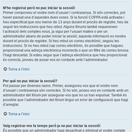
M’he registrat però no puc iniciar la sessió!
Primer comproveu el vostre nom d’usuari i contrasenya. Si són correctes, pot
haver passat una d’aquestes dues coses. Si la funció COPPA està activada i
heu especificat que sou menor de 13 anys durant el procés de registre, heu de
seguir les instruccions que heu rebut. Alguns fòrums també requereixen
l’activació dels comptes nous, ja sigui per l’usuari mateix o per un
administrador abans de poder iniciar la sessió; aquesta informació es mostra
durant el procés de registre. Si heu rebut un correu electrònic, seguiu les
instruccions. Si no heu rebut cap correu electrònic, és possible que hagueu
proporcionat una adreça electrònica incorrecta o que un filtre de correu brossa
l’hagi descartat. Si esteu segur que l’adreça electrònica que heu proporcionat
és correcta, proveu de posar-vos en contacte amb l’administrador.
Torna a l’inici
Per què no puc iniciar la sessió?
Pot passar per diverses raons. Primer, assegureu-vos que el vostre nom
d’usuari i contrasenya són correctes. Si ho són, poseu-vos en contacte amb un
administrador del fòrum per assegurar-vos que no us han expulsat. També és
possible que l’administrador del fòrum tingui un error de configuració que hagi
d’arreglar.
Torna a l’inici
Vaig registrar-me fa temps però ja no puc iniciar la sessió!
És possible que un administrador hagi desactivat o eliminat el vostre compte