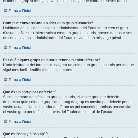
el líder del grup si rebutja la vostra sol·licitud ja que tindrà les seves raons.
Torna a l’inici
Com puc convertir-me en líder d’un grup d’usuaris?
Habitualment, el líder l’assigna l’administrador del fòrum quan crea el grup
d’usuaris. Si esteu interessats a crear un grup d’usuaris, proveu de posar-vos
en contacte amb l’administrador del fòrum enviant-li un missatge privat.
Torna a l’inici
Per què alguns grups d’usuaris tenen un color diferent?
L’administrador del fòrum pot assignar un color a un grup d’usuaris per fer que
sigui més fàcil identificar-ne els membres.
Torna a l’inici
Què és un “grup per defecte”?
Si sou membre de més d’un grup d’usuaris, el vostre grup per defecte
determina quin color de grup i quin rang de grup es mostra per defecte per al
vostre usuari. L’administrador del fòrum us pot concedir permisos per canviar
el vostre grup per defecte a través del Tauler de control de l’usuari.
Torna a l’inici
Què és l’enllaç “L’equip”?