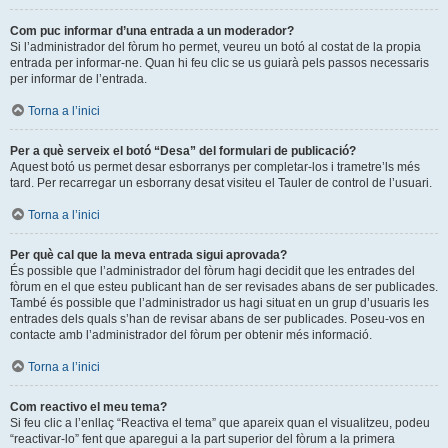
Com puc informar d’una entrada a un moderador?
Si l’administrador del fòrum ho permet, veureu un botó al costat de la propia
entrada per informar-ne. Quan hi feu clic se us guiarà pels passos necessaris
per informar de l’entrada.
Torna a l’inici
Per a què serveix el botó “Desa” del formulari de publicació?
Aquest botó us permet desar esborranys per completar-los i trametre’ls més
tard. Per recarregar un esborrany desat visiteu el Tauler de control de l’usuari.
Torna a l’inici
Per què cal que la meva entrada sigui aprovada?
És possible que l’administrador del fòrum hagi decidit que les entrades del
fòrum en el que esteu publicant han de ser revisades abans de ser publicades.
També és possible que l’administrador us hagi situat en un grup d’usuaris les
entrades dels quals s’han de revisar abans de ser publicades. Poseu-vos en
contacte amb l’administrador del fòrum per obtenir més informació.
Torna a l’inici
Com reactivo el meu tema?
Si feu clic a l’enllaç “Reactiva el tema” que apareix quan el visualitzeu, podeu
“reactivar-lo” fent que aparegui a la part superior del fòrum a la primera