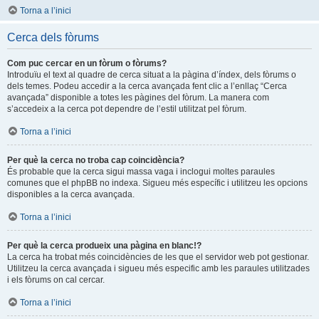
Torna a l’inici
Cerca dels fòrums
Com puc cercar en un fòrum o fòrums?
Introduïu el text al quadre de cerca situat a la pàgina d’índex, dels fòrums o
dels temes. Podeu accedir a la cerca avançada fent clic a l’enllaç “Cerca
avançada” disponible a totes les pàgines del fòrum. La manera com
s’accedeix a la cerca pot dependre de l’estil utilitzat pel fòrum.
Torna a l’inici
Per què la cerca no troba cap coincidència?
És probable que la cerca sigui massa vaga i inclogui moltes paraules
comunes que el phpBB no indexa. Sigueu més específic i utilitzeu les opcions
disponibles a la cerca avançada.
Torna a l’inici
Per què la cerca produeix una pàgina en blanc!?
La cerca ha trobat més coincidències de les que el servidor web pot gestionar.
Utilitzeu la cerca avançada i sigueu més especific amb les paraules utilitzades
i els fòrums on cal cercar.
Torna a l’inici