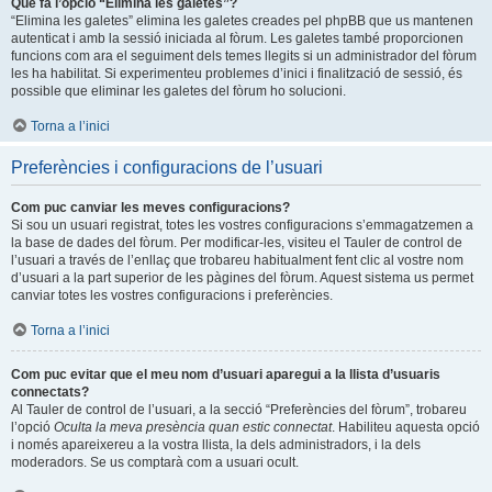
Què fa l’opció “Elimina les galetes”?
“Elimina les galetes” elimina les galetes creades pel phpBB que us mantenen
autenticat i amb la sessió iniciada al fòrum. Les galetes també proporcionen
funcions com ara el seguiment dels temes llegits si un administrador del fòrum
les ha habilitat. Si experimenteu problemes d’inici i finalització de sessió, és
possible que eliminar les galetes del fòrum ho solucioni.
Torna a l’inici
Preferències i configuracions de l’usuari
Com puc canviar les meves configuracions?
Si sou un usuari registrat, totes les vostres configuracions s’emmagatzemen a
la base de dades del fòrum. Per modificar-les, visiteu el Tauler de control de
l’usuari a través de l’enllaç que trobareu habitualment fent clic al vostre nom
d’usuari a la part superior de les pàgines del fòrum. Aquest sistema us permet
canviar totes les vostres configuracions i preferències.
Torna a l’inici
Com puc evitar que el meu nom d’usuari aparegui a la llista d’usuaris
connectats?
Al Tauler de control de l’usuari, a la secció “Preferències del fòrum”, trobareu
l’opció
Oculta la meva presència quan estic connectat
. Habiliteu aquesta opció
i només apareixereu a la vostra llista, la dels administradors, i la dels
moderadors. Se us comptarà com a usuari ocult.