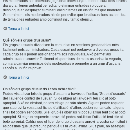
Els moderadors són individus (o grups d’individus) que tenen cura dels fòrums
dia a dia. Tenen autoritat per editar o eliminar entrades i bloquejar,
desbloquejar, desplaçar eliminar i dividir temes en els fòrums que moderen.
Generalment, els moderadors hi són per evitar que les discussions acabin fora
de tema o les entrades amb contingut insultant o ofensiu.
Torna a l’inici
Què són els grups d’usuaris?
Els grups d’usuaris divideixen la comunitat en seccions gestionables més
fàcilment pels administradors. Cada usuari pot pertànyer a diversos grups i a
cada grup se li poden assignar permisos individuals. Això permet als
administradors canviar fàcilment els permisos de molts usuaris a la vegada,
com ara canviar permisos dels moderadors o permetre a un grup d’usuaris
l’accés a un fòrum privat.
Torna a l’inici
On són els grups d’usuaris i com m’hi afilio?
Podeu visualitzar tots els grups d’usuaris a través de l’enllaç “Grups d’usuaris”
del Tauler de control de l’usuari. Si desitgeu afiliar-vos-hi feu clic al botó
apropiat. Això no obstant, no tots els grups són oberts. Alguns poden requerir
que s’aprovi la vostra sol·licitud d’afiliació, d’altres poden ser tancats i alguns
fins i tot poden ser ocults. Si el grup és obert us hi podeu afiliar fent clic al botó
apropiat. Si el grup requereix aprovació podeu sol·licitar l’afiliació fent clic al
botó apropiat. Caldrà que el líder del grup d’usuaris aprovi la vostra sol·licitud i
és possible que us pregunti per què us hi voleu afiliar. Si us plau, no assetgeu