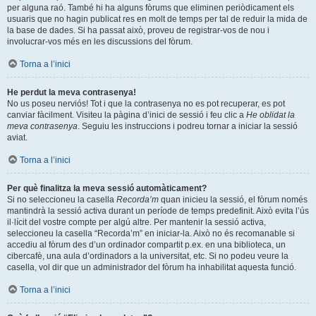
per alguna raó. També hi ha alguns fòrums que eliminen periòdicament els
usuaris que no hagin publicat res en molt de temps per tal de reduir la mida de
la base de dades. Si ha passat això, proveu de registrar-vos de nou i
involucrar-vos més en les discussions del fòrum.
Torna a l’inici
He perdut la meva contrasenya!
No us poseu nerviós! Tot i que la contrasenya no es pot recuperar, es pot
canviar fàcilment. Visiteu la pàgina d’inici de sessió i feu clic a
He oblidat la
meva contrasenya
. Seguiu les instruccions i podreu tornar a iniciar la sessió
aviat.
Torna a l’inici
Per què finalitza la meva sessió automàticament?
Si no seleccioneu la casella
Recorda’m
quan inicieu la sessió, el fòrum només
mantindrà la sessió activa durant un període de temps predefinit. Això evita l’ús
il·lícit del vostre compte per algú altre. Per mantenir la sessió activa,
seleccioneu la casella “Recorda’m” en iniciar-la. Això no és recomanable si
accediu al fòrum des d’un ordinador compartit p.ex. en una biblioteca, un
cibercafè, una aula d’ordinadors a la universitat, etc. Si no podeu veure la
casella, vol dir que un administrador del fòrum ha inhabilitat aquesta funció.
Torna a l’inici