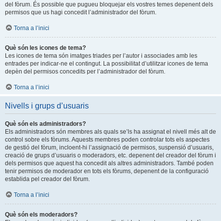
del fòrum. És possible que pugueu bloquejar els vostres temes depenent dels
permisos que us hagi concedit l’administrador del fòrum.
Torna a l’inici
Què són les icones de tema?
Les icones de tema són imatges triades per l’autor i associades amb les
entrades per indicar-ne el contingut. La possibilitat d’utilitzar icones de tema
depèn del permisos concedits per l’administrador del fòrum.
Torna a l’inici
Nivells i grups d’usuaris
Què són els administradors?
Els administradors són membres als quals se’ls ha assignat el nivell més alt de
control sobre els fòrums. Aquests membres poden controlar tots els aspectes
de gestió del fòrum, incloent-hi l’assignació de permisos, suspensió d’usuaris,
creació de grups d’usuaris o moderadors, etc. depenent del creador del fòrum i
dels permisos que aquest ha concedit als altres administradors. També poden
tenir permisos de moderador en tots els fòrums, depenent de la configuració
establida pel creador del fòrum.
Torna a l’inici
Què són els moderadors?