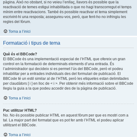
pàgina. Això no obstant, si no veieu l’enllaç, llavors és possible que la
reactivació de temes estigui inhabilitada o que no hagi transcorregut el temps
mínim entre reactivacions. També és possible reactivar el tema simplement
escrivint-hi una resposta; assegureu-vos, però, que fent-ho no infringiu les
regles del fòrum.
Torna a l’inici
Formatació i tipus de tema
Què és el BBCode?
El BBCode és una implementació especial de l’HTML que ofereix un gran
control en la formatació de determinats elements d’una entrada. És
l’administrador qui decideix si es permet l’ús del BBCode, però el podeu
inhabilitar per a entrades individuals des del formulari de publicació. El
BBCode té un estil similar al de l’HTML però les etiquetes estan delimitades
per claudàtors [ i ] en lloc de < i >. Per obtenir més informació sobre el BBCode
llegiu la guia a la que podeu accedir des de la pàgina de publicació.
Torna a l’inici
Puc utilitzar HTML?
No. No és possible publicar HTML en aquest fòrum per que es mostri com a
tal. La major part del formatat que es pot fer amb l’HTML el podeu aplicar
utilitzant el BBCode.
Torna a l’inici