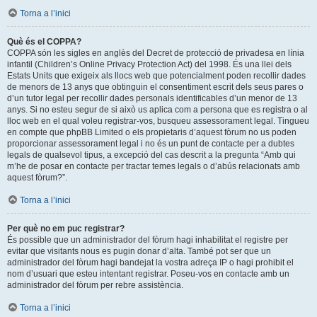
Torna a l’inici
Què és el COPPA?
COPPA són les sigles en anglès del Decret de protecció de privadesa en línia
infantil (Children’s Online Privacy Protection Act) del 1998. És una llei dels
Estats Units que exigeix als llocs web que potencialment poden recollir dades
de menors de 13 anys que obtinguin el consentiment escrit dels seus pares o
d’un tutor legal per recollir dades personals identificables d’un menor de 13
anys. Si no esteu segur de si això us aplica com a persona que es registra o al
lloc web en el qual voleu registrar-vos, busqueu assessorament legal. Tingueu
en compte que phpBB Limited o els propietaris d’aquest fòrum no us poden
proporcionar assessorament legal i no és un punt de contacte per a dubtes
legals de qualsevol tipus, a excepció del cas descrit a la pregunta “Amb qui
m’he de posar en contacte per tractar temes legals o d’abús relacionats amb
aquest fòrum?”.
Torna a l’inici
Per què no em puc registrar?
És possible que un administrador del fòrum hagi inhabilitat el registre per
evitar que visitants nous es pugin donar d’alta. També pot ser que un
administrador del fòrum hagi bandejat la vostra adreça IP o hagi prohibit el
nom d’usuari que esteu intentant registrar. Poseu-vos en contacte amb un
administrador del fòrum per rebre assistència.
Torna a l’inici