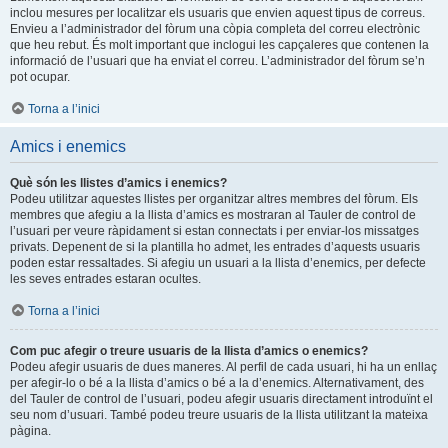
inclou mesures per localitzar els usuaris que envien aquest tipus de correus.
Envieu a l’administrador del fòrum una còpia completa del correu electrònic
que heu rebut. És molt important que inclogui les capçaleres que contenen la
informació de l’usuari que ha enviat el correu. L’administrador del fòrum se’n
pot ocupar.
Torna a l’inici
Amics i enemics
Què són les llistes d’amics i enemics?
Podeu utilitzar aquestes llistes per organitzar altres membres del fòrum. Els
membres que afegiu a la llista d’amics es mostraran al Tauler de control de
l’usuari per veure ràpidament si estan connectats i per enviar-los missatges
privats. Depenent de si la plantilla ho admet, les entrades d’aquests usuaris
poden estar ressaltades. Si afegiu un usuari a la llista d’enemics, per defecte
les seves entrades estaran ocultes.
Torna a l’inici
Com puc afegir o treure usuaris de la llista d’amics o enemics?
Podeu afegir usuaris de dues maneres. Al perfil de cada usuari, hi ha un enllaç
per afegir-lo o bé a la llista d’amics o bé a la d’enemics. Alternativament, des
del Tauler de control de l’usuari, podeu afegir usuaris directament introduïnt el
seu nom d’usuari. També podeu treure usuaris de la llista utilitzant la mateixa
pàgina.