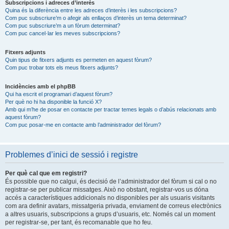
Subscripcions i adreces d’interès
Quina és la diferència entre les adreces d’interès i les subscripcions?
Com puc subscriure’m o afegir als enllaços d’interès un tema determinat?
Com puc subscriure’m a un fòrum determinat?
Com puc cancel·lar les meves subscripcions?
Fitxers adjunts
Quin tipus de fitxers adjunts es permeten en aquest fòrum?
Com puc trobar tots els meus fitxers adjunts?
Incidències amb el phpBB
Qui ha escrit el programari d’aquest fòrum?
Per què no hi ha disponible la funció X?
Amb qui m’he de posar en contacte per tractar temes legals o d’abús relacionats amb
aquest fòrum?
Com puc posar-me en contacte amb l’administrador del fòrum?
Problemes d’inici de sessió i registre
Per què cal que em registri?
És possible que no calgui, és decisió de l’administrador del fòrum si cal o no
registrar-se per publicar missatges. Això no obstant, registrar-vos us dóna
accés a característiques addicionals no disponibles per als usuaris visitants
com ara definir avatars, missatgeria privada, enviament de correus electrònics
a altres usuaris, subscripcions a grups d’usuaris, etc. Només cal un moment
per registrar-se, per tant, és recomanable que ho feu.