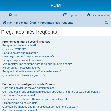
FUM
PMF
Registreu-vos
Inicia la sessió
C
Inici
Índex del fòrum
Preguntes més freqüents
e
Preguntes més freqüents
r
c
Problemes d’inici de sessió i registre
Per què cal que em registri?
a
Què és el COPPA?
Per què no em puc registrar?
M’he registrat però no puc iniciar la sessió!
Per què no puc iniciar la sessió?
Vaig registrar-me fa temps però ja no puc iniciar la sessió!
He perdut la meva contrasenya!
Per què finalitza la meva sessió automàticament?
Què fa l’opció “Elimina les galetes”?
Preferències i configuracions de l’usuari
Com puc canviar les meves configuracions?
Com puc evitar que el meu nom d’usuari aparegui a la llista d’usuaris connectats?
Les hores són incorrectes!
He canviat el fus horari i l’hora encara està malament!
El meu idioma no és a la llista!
Què són les imatges que hi ha al costat del meu nom d’usuari?
Com puc mostrar un avatar?