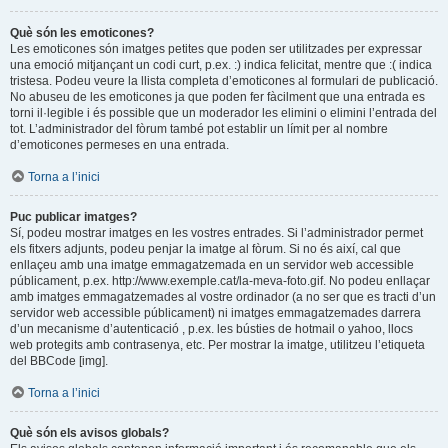
Què són les emoticones?
Les emoticones són imatges petites que poden ser utilitzades per expressar
una emoció mitjançant un codi curt, p.ex. :) indica felicitat, mentre que :( indica
tristesa. Podeu veure la llista completa d’emoticones al formulari de publicació.
No abuseu de les emoticones ja que poden fer fàcilment que una entrada es
torni il·legible i és possible que un moderador les elimini o elimini l’entrada del
tot. L’administrador del fòrum també pot establir un límit per al nombre
d’emoticones permeses en una entrada.
Torna a l’inici
Puc publicar imatges?
Sí, podeu mostrar imatges en les vostres entrades. Si l’administrador permet
els fitxers adjunts, podeu penjar la imatge al fòrum. Si no és així, cal que
enllaçeu amb una imatge emmagatzemada en un servidor web accessible
públicament, p.ex. http://www.exemple.cat/la-meva-foto.gif. No podeu enllaçar
amb imatges emmagatzemades al vostre ordinador (a no ser que es tracti d’un
servidor web accessible públicament) ni imatges emmagatzemades darrera
d’un mecanisme d’autenticació , p.ex. les bústies de hotmail o yahoo, llocs
web protegits amb contrasenya, etc. Per mostrar la imatge, utilitzeu l’etiqueta
del BBCode [img].
Torna a l’inici
Què són els avisos globals?