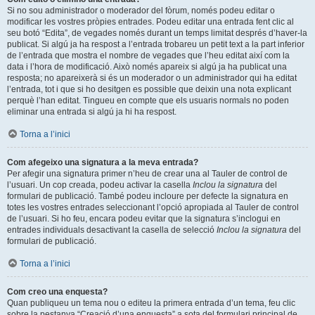
Si no sou administrador o moderador del fòrum, només podeu editar o
modificar les vostres pròpies entrades. Podeu editar una entrada fent clic al
seu botó “Edita”, de vegades només durant un temps limitat després d’haver-la
publicat. Si algú ja ha respost a l’entrada trobareu un petit text a la part inferior
de l’entrada que mostra el nombre de vegades que l’heu editat així com la
data i l’hora de modificació. Això només apareix si algú ja ha publicat una
resposta; no apareixerà si és un moderador o un administrador qui ha editat
l’entrada, tot i que si ho desitgen es possible que deixin una nota explicant
perquè l’han editat. Tingueu en compte que els usuaris normals no poden
eliminar una entrada si algú ja hi ha respost.
Torna a l’inici
Com afegeixo una signatura a la meva entrada?
Per afegir una signatura primer n’heu de crear una al Tauler de control de
l’usuari. Un cop creada, podeu activar la casella
Inclou la signatura
del
formulari de publicació. També podeu incloure per defecte la signatura en
totes les vostres entrades seleccionant l’opció apropiada al Tauler de control
de l’usuari. Si ho feu, encara podeu evitar que la signatura s’inclogui en
entrades individuals desactivant la casella de selecció
Inclou la signatura
del
formulari de publicació.
Torna a l’inici
Com creo una enquesta?
Quan publiqueu un tema nou o editeu la primera entrada d’un tema, feu clic
sobre la pestanya “Creació d’una enquesta” a sota del formulari principal de