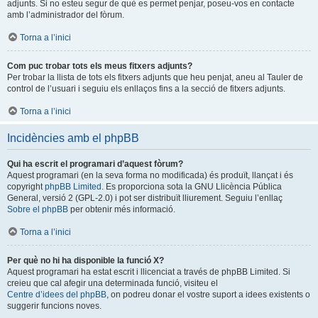
adjunts. Si no esteu segur de què es permet penjar, poseu-vos en contacte
amb l’administrador del fòrum.
Torna a l’inici
Com puc trobar tots els meus fitxers adjunts?
Per trobar la llista de tots els fitxers adjunts que heu penjat, aneu al Tauler de
control de l’usuari i seguiu els enllaços fins a la secció de fitxers adjunts.
Torna a l’inici
Incidències amb el phpBB
Qui ha escrit el programari d’aquest fòrum?
Aquest programari (en la seva forma no modificada) és produït, llançat i és
copyright
phpBB Limited
. Es proporciona sota la GNU Llicència Pública
General, versió 2 (GPL-2.0) i pot ser distribuït lliurement. Seguiu l’enllaç
Sobre el phpBB
per obtenir més informació.
Torna a l’inici
Per què no hi ha disponible la funció X?
Aquest programari ha estat escrit i llicenciat a través de phpBB Limited. Si
creieu que cal afegir una determinada funció, visiteu el
Centre d’idees del phpBB
, on podreu donar el vostre suport a idees existents o
suggerir funcions noves.