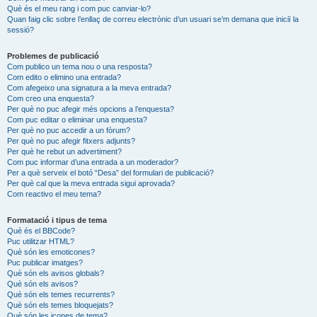
Què és el meu rang i com puc canviar-lo?
Quan faig clic sobre l’enllaç de correu electrònic d’un usuari se’m demana que iniciï la
sessió?
Problemes de publicació
Com publico un tema nou o una resposta?
Com edito o elimino una entrada?
Com afegeixo una signatura a la meva entrada?
Com creo una enquesta?
Per què no puc afegir més opcions a l’enquesta?
Com puc editar o eliminar una enquesta?
Per què no puc accedir a un fòrum?
Per què no puc afegir fitxers adjunts?
Per què he rebut un advertiment?
Com puc informar d’una entrada a un moderador?
Per a què serveix el botó “Desa” del formulari de publicació?
Per què cal que la meva entrada sigui aprovada?
Com reactivo el meu tema?
Formatació i tipus de tema
Què és el BBCode?
Puc utilitzar HTML?
Què són les emoticones?
Puc publicar imatges?
Què són els avisos globals?
Què són els avisos?
Què són els temes recurrents?
Què són els temes bloquejats?
Què són les icones de tema?