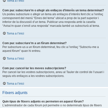
Torna a l’inici
Com puc subscriure’m o afegir als enllaços d’interès un tema determinat?
Us podeu subscriure o afegir un tema als enllaços d’interès fent clic a l’enllaç
corresponent del menú “Eines del tema” ubicat a prop de la part superior i
inferior de la discussió d’un tema. Publicar una resposta amb la casella
“Avisa’m quan s’envïi una resposta” marcada també us subscriurà al tema.
Torna a l’inici
Com puc subscriure’m a un fòrum determinat?
Per subscriure-us a un fòrum determinat, feu clic a l’enllaç “Subscriu-me a
aquest fòrum” quan hi entreu.
Torna a l’inici
Com puc cancel·lar les meves subscripcions?
Per cancel·lar les vostres subscripcions, aneu al Tauler de control de l’usuari i
seguiu els enllaços a les vostres subscripcions.
Torna a l’inici
Fitxers adjunts
Quin tipus de fitxers adjunts es permeten en aquest fòrum?
L’administrador de cada fòrum pot permetre o no determinats tipus de fitxers