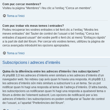
Com puc cercar membres?
Visiteu la pàgina “Membres” i feu clic a l’enllaç “Cerca un membre”.
Torna a l’inici
Com puc trobar els meus temes i entrades?
Podeu recuperar les vostres entrades o bé fent clic a l’enllaç “Mostra les
meves entrades” del Tauler de control de l’usuari o bé l’enllaç “Cerca les
entrades d’aquest usuari” del vostre perfil o fent clic al menú “Enllaços ràpids”
a la part de dalt del fòrum. Per cercar els vostres temes, utilitzeu la pàgina de
cerca avançada introduïnt les opcions apropiades.
Torna a l’inici
Subscripcions i adreces d’interès
Quina és la diferència entre les adreces d’interès i les subscripcions?
Al phpBB 3,0 les adreces d’interès eren similars a les adreces d’interès d’un
navegador web. No rebieu cap avís quan hi havia una resposta. Al phpBB 3,1
les adreces d’interès són més similars a subscriure’s a un tema. Se us pot
notificar quan hi hagi una resposta al tema de l’adreça d’interès. D’altra banda,
les subscripcions us notificaran quan hi hagi una resposta a qualsevol tema o
fòrum a dintre de l’element subscrit. Les opcions de notificació per a les
adreces d’interès i les subscripcions es poden configurar al Tauler de control
de l’usuari, a l’apartat “Preferències del fòrum”.