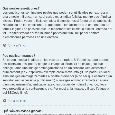
Què són les emoticones?
Les emoticones són imatges petites que poden ser utilitzades per expressar
una emoció mitjançant un codi curt, p.ex. :) indica felicitat, mentre que :( indica
tristesa. Podeu veure la llista completa d’emoticones al formulari de publicació.
No abuseu de les emoticones ja que poden fer fàcilment que una entrada es
torni il·legible i és possible que un moderador les elimini o elimini l’entrada del
tot. L’administrador del fòrum també pot establir un límit per al nombre
d’emoticones permeses en una entrada.
Torna a l’inici
Puc publicar imatges?
Sí, podeu mostrar imatges en les vostres entrades. Si l’administrador permet
els fitxers adjunts, podeu penjar la imatge al fòrum. Si no és així, cal que
enllaçeu amb una imatge emmagatzemada en un servidor web accessible
públicament, p.ex. http://www.exemple.cat/la-meva-foto.gif. No podeu enllaçar
amb imatges emmagatzemades al vostre ordinador (a no ser que es tracti d’un
servidor web accessible públicament) ni imatges emmagatzemades darrera
d’un mecanisme d’autenticació , p.ex. les bústies de hotmail o yahoo, llocs
web protegits amb contrasenya, etc. Per mostrar la imatge, utilitzeu l’etiqueta
del BBCode [img].
Torna a l’inici
Què són els avisos globals?