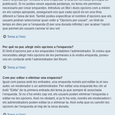
publicació. Si no podeu veure aquesta pestanya, no teniu els permisos
necessaris per crear enquestes. Introduïu un títol i dues opcions com a mínim
en els camps apropiats, assegurant-vos que cada opció és en una línia
diferent a l’àrea de text. També podeu especificar el nombre d’opcions que els
usuaris podran seleccionar quan votin a “Opcions per usuari”, un límit de
temps en dies per a l’enquesta (0 per una durada infinita) i per acabar l’opció
que permet als usuaris canviar el seu vot.
Torna a l’inici
Per què no puc afegir més opcions a l’enquesta?
El límit d’opcions per a les enquestes l’estableix l’administrador. Si creieu que
necessiteu afegir més opcions de les permeses a la vostra enquesta, poseu-
vos en contacte amb l’administrador del fòrum.
Torna a l’inici
Com puc editar o eliminar una enquesta?
Igual com passa amb les entrades, una enquesta només pot editar-la el seu
autor, un moderador o un administrador. Per editar una enquesta feu clic al
botó “Edita” de la primera entrada del tema ja que sempre té associada
l’enquesta. Si no s’ha emès cap vot, els usuaris poden eliminar l’enquesta o
editar-ne les opcions. Això no obstant, si ja hi ha vots, només els moderadors i
els administradors poden editar-la o eliminar-la. Això evita que es canvïin les
opcions de l’enquesta al mig de la seva durada.
Torna a l’inici