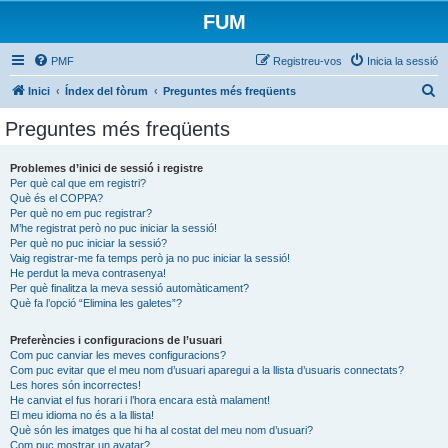
FUM
PMF
Registreu-vos
Inicia la sessió
C
Inici
Índex del fòrum
Preguntes més freqüents
e
Preguntes més freqüents
r
c
Problemes d’inici de sessió i registre
Per què cal que em registri?
a
Què és el COPPA?
Per què no em puc registrar?
M’he registrat però no puc iniciar la sessió!
Per què no puc iniciar la sessió?
Vaig registrar-me fa temps però ja no puc iniciar la sessió!
He perdut la meva contrasenya!
Per què finalitza la meva sessió automàticament?
Què fa l’opció “Elimina les galetes”?
Preferències i configuracions de l’usuari
Com puc canviar les meves configuracions?
Com puc evitar que el meu nom d’usuari aparegui a la llista d’usuaris connectats?
Les hores són incorrectes!
He canviat el fus horari i l’hora encara està malament!
El meu idioma no és a la llista!
Què són les imatges que hi ha al costat del meu nom d’usuari?
Com puc mostrar un avatar?