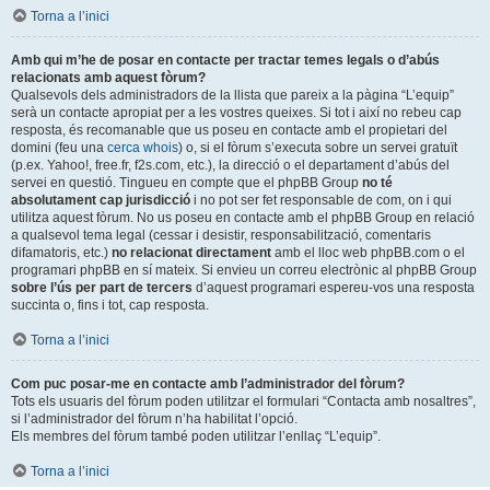
Torna a l’inici
Amb qui m’he de posar en contacte per tractar temes legals o d’abús
relacionats amb aquest fòrum?
Qualsevols dels administradors de la llista que pareix a la pàgina “L’equip”
serà un contacte apropiat per a les vostres queixes. Si tot i així no rebeu cap
resposta, és recomanable que us poseu en contacte amb el propietari del
domini (feu una
cerca whois
) o, si el fòrum s’executa sobre un servei gratuït
(p.ex. Yahoo!, free.fr, f2s.com, etc.), la direcció o el departament d’abús del
servei en questió. Tingueu en compte que el phpBB Group
no té
absolutament cap jurisdicció
i no pot ser fet responsable de com, on i qui
utilitza aquest fòrum. No us poseu en contacte amb el phpBB Group en relació
a qualsevol tema legal (cessar i desistir, responsabilització, comentaris
difamatoris, etc.)
no relacionat directament
amb el lloc web phpBB.com o el
programari phpBB en sí mateix. Si envieu un correu electrònic al phpBB Group
sobre l’ús per part de tercers
d’aquest programari espereu-vos una resposta
succinta o, fins i tot, cap resposta.
Torna a l’inici
Com puc posar-me en contacte amb l’administrador del fòrum?
Tots els usuaris del fòrum poden utilitzar el formulari “Contacta amb nosaltres”,
si l’administrador del fòrum n’ha habilitat l’opció.
Els membres del fòrum també poden utilitzar l’enllaç “L’equip”.
Torna a l’inici