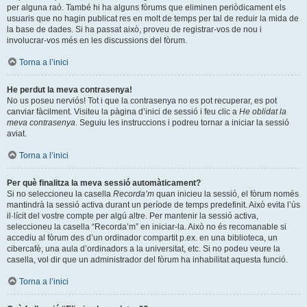
per alguna raó. També hi ha alguns fòrums que eliminen periòdicament els
usuaris que no hagin publicat res en molt de temps per tal de reduir la mida de
la base de dades. Si ha passat això, proveu de registrar-vos de nou i
involucrar-vos més en les discussions del fòrum.
Torna a l’inici
He perdut la meva contrasenya!
No us poseu nerviós! Tot i que la contrasenya no es pot recuperar, es pot
canviar fàcilment. Visiteu la pàgina d’inici de sessió i feu clic a
He oblidat la
meva contrasenya
. Seguiu les instruccions i podreu tornar a iniciar la sessió
aviat.
Torna a l’inici
Per què finalitza la meva sessió automàticament?
Si no seleccioneu la casella
Recorda’m
quan inicieu la sessió, el fòrum només
mantindrà la sessió activa durant un període de temps predefinit. Això evita l’ús
il·lícit del vostre compte per algú altre. Per mantenir la sessió activa,
seleccioneu la casella “Recorda’m” en iniciar-la. Això no és recomanable si
accediu al fòrum des d’un ordinador compartit p.ex. en una biblioteca, un
cibercafè, una aula d’ordinadors a la universitat, etc. Si no podeu veure la
casella, vol dir que un administrador del fòrum ha inhabilitat aquesta funció.
Torna a l’inici