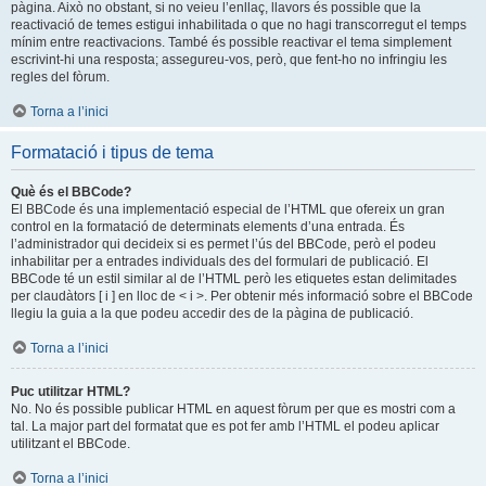
pàgina. Això no obstant, si no veieu l’enllaç, llavors és possible que la
reactivació de temes estigui inhabilitada o que no hagi transcorregut el temps
mínim entre reactivacions. També és possible reactivar el tema simplement
escrivint-hi una resposta; assegureu-vos, però, que fent-ho no infringiu les
regles del fòrum.
Torna a l’inici
Formatació i tipus de tema
Què és el BBCode?
El BBCode és una implementació especial de l’HTML que ofereix un gran
control en la formatació de determinats elements d’una entrada. És
l’administrador qui decideix si es permet l’ús del BBCode, però el podeu
inhabilitar per a entrades individuals des del formulari de publicació. El
BBCode té un estil similar al de l’HTML però les etiquetes estan delimitades
per claudàtors [ i ] en lloc de < i >. Per obtenir més informació sobre el BBCode
llegiu la guia a la que podeu accedir des de la pàgina de publicació.
Torna a l’inici
Puc utilitzar HTML?
No. No és possible publicar HTML en aquest fòrum per que es mostri com a
tal. La major part del formatat que es pot fer amb l’HTML el podeu aplicar
utilitzant el BBCode.
Torna a l’inici