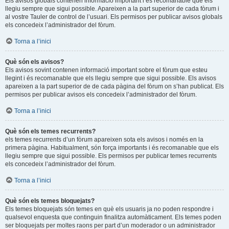
Els avisos globals contenen informació important i és recomanable que els
llegiu sempre que sigui possible. Apareixen a la part superior de cada fòrum i
al vostre Tauler de control de l’usuari. Els permisos per publicar avisos globals
els concedeix l’administrador del fòrum.
Torna a l’inici
Què són els avisos?
Els avisos sovint contenen informació important sobre el fòrum que esteu
llegint i és recomanable que els llegiu sempre que sigui possible. Els avisos
apareixen a la part superior de de cada pàgina del fòrum on s’han publicat. Els
permisos per publicar avisos els concedeix l’administrador del fòrum.
Torna a l’inici
Què són els temes recurrents?
els temes recurrents d’un fòrum apareixen sota els avisos i només en la
primera pàgina. Habitualment, són força importants i és recomanable que els
llegiu sempre que sigui possible. Els permisos per publicar temes recurrents
els concedeix l’administrador del fòrum.
Torna a l’inici
Què són els temes bloquejats?
Els temes bloquejats són temes en què els usuaris ja no poden respondre i
qualsevol enquesta que continguin finalitza automàticament. Els temes poden
ser bloquejats per moltes raons per part d’un moderador o un administrador