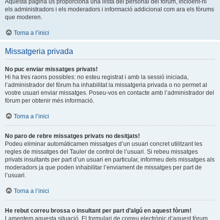
Aquesta pàgina us proporciona una llista del personal del fòrum, incloent-hi
els administradors i els moderadors i informació addicional com ara els fòrums
que moderen.
Torna a l’inici
Missatgeria privada
No puc enviar missatges privats!
Hi ha tres raons possibles: no esteu registrat i amb la sessió iniciada,
l’administrador del fòrum ha inhabilitat la missatgeria privada o no permet al
vostre usuari enviar missatges. Poseu-vos en contacte amb l’administrador del
fòrum per obtenir més informació.
Torna a l’inici
No paro de rebre missatges privats no desitjats!
Podeu eliminar automàticamen missatges d’un usuari concret utilitzant les
regles de missatges del Tauler de control de l’usuari. Si rebeu missatges
privats insultants per part d’un usuari en particular, informeu dels missatges als
moderadors ja que poden inhabilitar l’enviament de missatges per part de
l’usuari.
Torna a l’inici
He rebut correu brossa o insultant per part d’algú en aquest fòrum!
Lamentem aquesta situació. El formulari de correu electrònic d’aquest fòrum