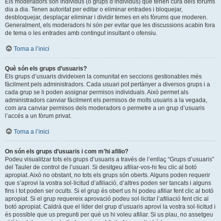
Els moderadors són individus (o grups d’individus) que tenen cura dels fòrums
dia a dia. Tenen autoritat per editar o eliminar entrades i bloquejar,
desbloquejar, desplaçar eliminar i dividir temes en els fòrums que moderen.
Generalment, els moderadors hi són per evitar que les discussions acabin fora
de tema o les entrades amb contingut insultant o ofensiu.
Torna a l’inici
Què són els grups d’usuaris?
Els grups d’usuaris divideixen la comunitat en seccions gestionables més
fàcilment pels administradors. Cada usuari pot pertànyer a diversos grups i a
cada grup se li poden assignar permisos individuals. Això permet als
administradors canviar fàcilment els permisos de molts usuaris a la vegada,
com ara canviar permisos dels moderadors o permetre a un grup d’usuaris
l’accés a un fòrum privat.
Torna a l’inici
On són els grups d’usuaris i com m’hi afilio?
Podeu visualitzar tots els grups d’usuaris a través de l’enllaç “Grups d’usuaris”
del Tauler de control de l’usuari. Si desitgeu afiliar-vos-hi feu clic al botó
apropiat. Això no obstant, no tots els grups són oberts. Alguns poden requerir
que s’aprovi la vostra sol·licitud d’afiliació, d’altres poden ser tancats i alguns
fins i tot poden ser ocults. Si el grup és obert us hi podeu afiliar fent clic al botó
apropiat. Si el grup requereix aprovació podeu sol·licitar l’afiliació fent clic al
botó apropiat. Caldrà que el líder del grup d’usuaris aprovi la vostra sol·licitud i
és possible que us pregunti per què us hi voleu afiliar. Si us plau, no assetgeu