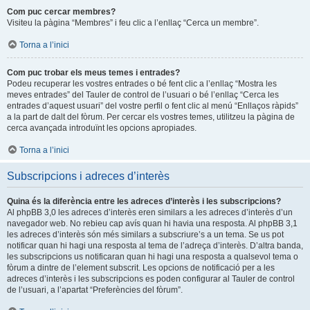
Com puc cercar membres?
Visiteu la pàgina “Membres” i feu clic a l’enllaç “Cerca un membre”.
Torna a l’inici
Com puc trobar els meus temes i entrades?
Podeu recuperar les vostres entrades o bé fent clic a l’enllaç “Mostra les
meves entrades” del Tauler de control de l’usuari o bé l’enllaç “Cerca les
entrades d’aquest usuari” del vostre perfil o fent clic al menú “Enllaços ràpids”
a la part de dalt del fòrum. Per cercar els vostres temes, utilitzeu la pàgina de
cerca avançada introduïnt les opcions apropiades.
Torna a l’inici
Subscripcions i adreces d’interès
Quina és la diferència entre les adreces d’interès i les subscripcions?
Al phpBB 3,0 les adreces d’interès eren similars a les adreces d’interès d’un
navegador web. No rebieu cap avís quan hi havia una resposta. Al phpBB 3,1
les adreces d’interès són més similars a subscriure’s a un tema. Se us pot
notificar quan hi hagi una resposta al tema de l’adreça d’interès. D’altra banda,
les subscripcions us notificaran quan hi hagi una resposta a qualsevol tema o
fòrum a dintre de l’element subscrit. Les opcions de notificació per a les
adreces d’interès i les subscripcions es poden configurar al Tauler de control
de l’usuari, a l’apartat “Preferències del fòrum”.