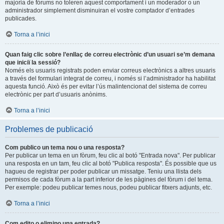
majoria de fòrums no toleren aquest comportament i un moderador o un
administrador simplement disminuiran el vostre comptador d’entrades
publicades.
Torna a l’inici
Quan faig clic sobre l’enllaç de correu electrònic d’un usuari se’m demana
que iniciï la sessió?
Només els usuaris registrats poden enviar correus electrònics a altres usuaris
a través del formulari integrat de correu, i només si l’administrador ha habilitat
aquesta funció. Això és per evitar l’ús malintencionat del sistema de correu
electrònic per part d’usuaris anònims.
Torna a l’inici
Problemes de publicació
Com publico un tema nou o una resposta?
Per publicar un tema en un fòrum, feu clic al botó "Entrada nova". Per publicar
una resposta en un tam, feu clic al botó "Publica resposta". És possible que us
hagueu de registrar per poder publicar un missatge. Teniu una llista dels
permisos de cada fòrum a la part inferior de les pàgines del fòrum i del tema.
Per exemple: podeu publicar temes nous, podeu publicar fitxers adjunts, etc.
Torna a l’inici
Com edito o elimino una entrada?