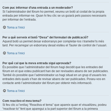
Com puc informar d’una entrada a un moderador?
Si l’administrador del fòrum ho permet, veureu un botó al costat de la propia
entrada per informar-ne. Quan hi feu clic se us guiarà pels passos necessaris
per informar de l’entrada.
Torna a l’inici
Per a què serveix el botó “Desa” del formulari de publicació?
Aquest botó us permet desar esborranys per completar-los i trametre’ls més
tard. Per recarregar un esborrany desat visiteu el Tauler de control de l’usuari.
Torna a l’inici
Per què cal que la meva entrada sigui aprovada?
És possible que l’administrador del fòrum hagi decidit que les entrades del
fòrum en el que esteu publicant han de ser revisades abans de ser publicades.
També és possible que l’administrador us hagi situat en un grup d’usuaris les
entrades dels quals s’han de revisar abans de ser publicades. Poseu-vos en
contacte amb l’administrador del fòrum per obtenir més informació.
Torna a l’inici
Com reactivo el meu tema?
Si feu clic a l’enllaç “Reactiva el tema” que apareix quan el visualitzeu, podeu
“reactivar-lo” fent que aparegui a la part superior del fòrum a la primera