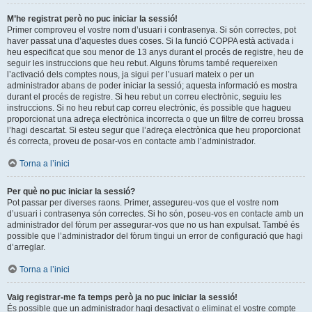
M’he registrat però no puc iniciar la sessió!
Primer comproveu el vostre nom d’usuari i contrasenya. Si són correctes, pot
haver passat una d’aquestes dues coses. Si la funció COPPA està activada i
heu especificat que sou menor de 13 anys durant el procés de registre, heu de
seguir les instruccions que heu rebut. Alguns fòrums també requereixen
l’activació dels comptes nous, ja sigui per l’usuari mateix o per un
administrador abans de poder iniciar la sessió; aquesta informació es mostra
durant el procés de registre. Si heu rebut un correu electrònic, seguiu les
instruccions. Si no heu rebut cap correu electrònic, és possible que hagueu
proporcionat una adreça electrònica incorrecta o que un filtre de correu brossa
l’hagi descartat. Si esteu segur que l’adreça electrònica que heu proporcionat
és correcta, proveu de posar-vos en contacte amb l’administrador.
Torna a l’inici
Per què no puc iniciar la sessió?
Pot passar per diverses raons. Primer, assegureu-vos que el vostre nom
d’usuari i contrasenya són correctes. Si ho són, poseu-vos en contacte amb un
administrador del fòrum per assegurar-vos que no us han expulsat. També és
possible que l’administrador del fòrum tingui un error de configuració que hagi
d’arreglar.
Torna a l’inici
Vaig registrar-me fa temps però ja no puc iniciar la sessió!
És possible que un administrador hagi desactivat o eliminat el vostre compte