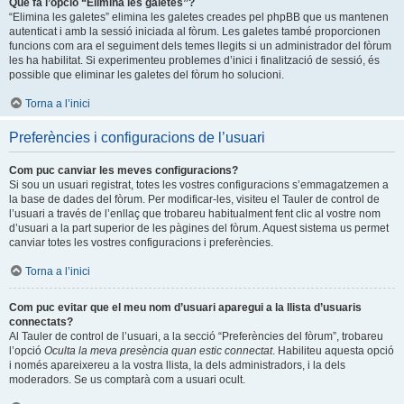
Què fa l’opció “Elimina les galetes”?
“Elimina les galetes” elimina les galetes creades pel phpBB que us mantenen
autenticat i amb la sessió iniciada al fòrum. Les galetes també proporcionen
funcions com ara el seguiment dels temes llegits si un administrador del fòrum
les ha habilitat. Si experimenteu problemes d’inici i finalització de sessió, és
possible que eliminar les galetes del fòrum ho solucioni.
Torna a l’inici
Preferències i configuracions de l’usuari
Com puc canviar les meves configuracions?
Si sou un usuari registrat, totes les vostres configuracions s’emmagatzemen a
la base de dades del fòrum. Per modificar-les, visiteu el Tauler de control de
l’usuari a través de l’enllaç que trobareu habitualment fent clic al vostre nom
d’usuari a la part superior de les pàgines del fòrum. Aquest sistema us permet
canviar totes les vostres configuracions i preferències.
Torna a l’inici
Com puc evitar que el meu nom d’usuari aparegui a la llista d’usuaris
connectats?
Al Tauler de control de l’usuari, a la secció “Preferències del fòrum”, trobareu
l’opció
Oculta la meva presència quan estic connectat
. Habiliteu aquesta opció
i només apareixereu a la vostra llista, la dels administradors, i la dels
moderadors. Se us comptarà com a usuari ocult.