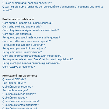
Què és el meu rang i com puc canviar-lo?
Quan faig clic sobre l’enllaç de correu electrònic d’un usuari se’m demana que iniciï la
sessió?
Problemes de publicació
Com publico un tema nou o una resposta?
Com edito o elimino una entrada?
Com afegeixo una signatura a la meva entrada?
Com creo una enquesta?
Per què no puc afegir més opcions a l’enquesta?
Com puc editar o eliminar una enquesta?
Per què no puc accedir a un fòrum?
Per què no puc afegir fitxers adjunts?
Per què he rebut un advertiment?
Com puc informar d’una entrada a un moderador?
Per a què serveix el botó “Desa” del formulari de publicació?
Per què cal que la meva entrada sigui aprovada?
Com reactivo el meu tema?
Formatació i tipus de tema
Què és el BBCode?
Puc utilitzar HTML?
Què són les emoticones?
Puc publicar imatges?
Què són els avisos globals?
Què són els avisos?
Què són els temes recurrents?
Què són els temes bloquejats?
Què són les icones de tema?