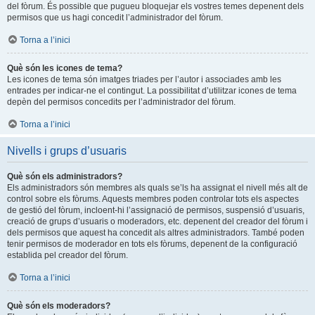
del fòrum. És possible que pugueu bloquejar els vostres temes depenent dels
permisos que us hagi concedit l’administrador del fòrum.
Torna a l’inici
Què són les icones de tema?
Les icones de tema són imatges triades per l’autor i associades amb les
entrades per indicar-ne el contingut. La possibilitat d’utilitzar icones de tema
depèn del permisos concedits per l’administrador del fòrum.
Torna a l’inici
Nivells i grups d’usuaris
Què són els administradors?
Els administradors són membres als quals se’ls ha assignat el nivell més alt de
control sobre els fòrums. Aquests membres poden controlar tots els aspectes
de gestió del fòrum, incloent-hi l’assignació de permisos, suspensió d’usuaris,
creació de grups d’usuaris o moderadors, etc. depenent del creador del fòrum i
dels permisos que aquest ha concedit als altres administradors. També poden
tenir permisos de moderador en tots els fòrums, depenent de la configuració
establida pel creador del fòrum.
Torna a l’inici
Què són els moderadors?