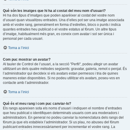
Què són les imatges que hi ha al costat del meu nom d’usuari?
Hi ha dos tipus d’imatges que poden aparèixer al costat del vostre nom
d’usuari quan visualitzeu entrades. Una d’elles pot ser una imatge associada
amb el vostre rang, generalment en forma d’estrelles, blocs o punts i indica
quantes entrades heu publicat o el vostre estatus al fòrum. Un altre tipus
d’imatge, habitualment més gran, es coneix com avatar i sol ser única i
personal per cada usuari.
Torna a l’inici
Com puc mostrar un avatar?
Al tauler de Control de l’usuari, a la secció "Perfil", podeu afegir un avatar
utilitzant un dels quatre mètodes següents: gravatar, galeria, remot o penjat. És
l’administrador qui decideix si els avatars estan permesos i tria de quines
maneres estan disponibles. Si no podeu utilitzar els avatars, poseu-vos en
contacte amb l’administrador.
Torna a l’inici
Què és el meu rang i com puc canviar-lo?
Els rangs apareixen sota els noms d’usuari i indiquen el nombre d’entrades
que heu publicat o identifiquen determinats usuaris com ara moderadors i
administradors. En general no podeu canviar la nomenclatura dels rangs del
fòrum ja que els estableix l’administrador. Si us plau, no abuseu del fòrum
publicant entrades innecessàriament per incrementar el vostre rang. La