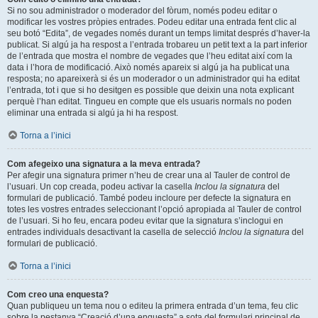
Si no sou administrador o moderador del fòrum, només podeu editar o
modificar les vostres pròpies entrades. Podeu editar una entrada fent clic al
seu botó “Edita”, de vegades només durant un temps limitat després d’haver-la
publicat. Si algú ja ha respost a l’entrada trobareu un petit text a la part inferior
de l’entrada que mostra el nombre de vegades que l’heu editat així com la
data i l’hora de modificació. Això només apareix si algú ja ha publicat una
resposta; no apareixerà si és un moderador o un administrador qui ha editat
l’entrada, tot i que si ho desitgen es possible que deixin una nota explicant
perquè l’han editat. Tingueu en compte que els usuaris normals no poden
eliminar una entrada si algú ja hi ha respost.
Torna a l’inici
Com afegeixo una signatura a la meva entrada?
Per afegir una signatura primer n’heu de crear una al Tauler de control de
l’usuari. Un cop creada, podeu activar la casella
Inclou la signatura
del
formulari de publicació. També podeu incloure per defecte la signatura en
totes les vostres entrades seleccionant l’opció apropiada al Tauler de control
de l’usuari. Si ho feu, encara podeu evitar que la signatura s’inclogui en
entrades individuals desactivant la casella de selecció
Inclou la signatura
del
formulari de publicació.
Torna a l’inici
Com creo una enquesta?
Quan publiqueu un tema nou o editeu la primera entrada d’un tema, feu clic
sobre la pestanya “Creació d’una enquesta” a sota del formulari principal de