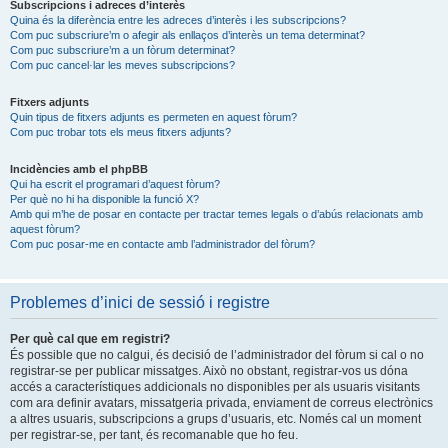
Subscripcions i adreces d’interès
Quina és la diferència entre les adreces d’interès i les subscripcions?
Com puc subscriure’m o afegir als enllaços d’interès un tema determinat?
Com puc subscriure’m a un fòrum determinat?
Com puc cancel·lar les meves subscripcions?
Fitxers adjunts
Quin tipus de fitxers adjunts es permeten en aquest fòrum?
Com puc trobar tots els meus fitxers adjunts?
Incidències amb el phpBB
Qui ha escrit el programari d’aquest fòrum?
Per què no hi ha disponible la funció X?
Amb qui m’he de posar en contacte per tractar temes legals o d’abús relacionats amb
aquest fòrum?
Com puc posar-me en contacte amb l’administrador del fòrum?
Problemes d’inici de sessió i registre
Per què cal que em registri?
És possible que no calgui, és decisió de l’administrador del fòrum si cal o no
registrar-se per publicar missatges. Això no obstant, registrar-vos us dóna
accés a característiques addicionals no disponibles per als usuaris visitants
com ara definir avatars, missatgeria privada, enviament de correus electrònics
a altres usuaris, subscripcions a grups d’usuaris, etc. Només cal un moment
per registrar-se, per tant, és recomanable que ho feu.