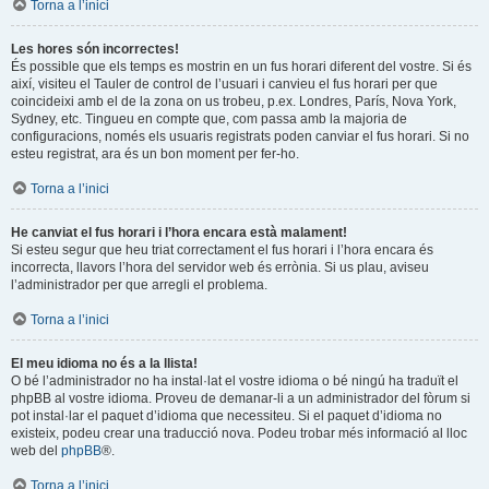
Torna a l’inici
Les hores són incorrectes!
És possible que els temps es mostrin en un fus horari diferent del vostre. Si és
així, visiteu el Tauler de control de l’usuari i canvieu el fus horari per que
coincideixi amb el de la zona on us trobeu, p.ex. Londres, París, Nova York,
Sydney, etc. Tingueu en compte que, com passa amb la majoria de
configuracions, només els usuaris registrats poden canviar el fus horari. Si no
esteu registrat, ara és un bon moment per fer-ho.
Torna a l’inici
He canviat el fus horari i l’hora encara està malament!
Si esteu segur que heu triat correctament el fus horari i l’hora encara és
incorrecta, llavors l’hora del servidor web és errònia. Si us plau, aviseu
l’administrador per que arregli el problema.
Torna a l’inici
El meu idioma no és a la llista!
O bé l’administrador no ha instal·lat el vostre idioma o bé ningú ha traduït el
phpBB al vostre idioma. Proveu de demanar-li a un administrador del fòrum si
pot instal·lar el paquet d’idioma que necessiteu. Si el paquet d’idioma no
existeix, podeu crear una traducció nova. Podeu trobar més informació al lloc
web del
phpBB
®.
Torna a l’inici