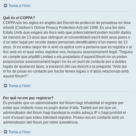
Torna a l’inici
Què és el COPPA?
COPPA són les sigles en anglès del Decret de protecció de privadesa en línia
infantil (Children’s Online Privacy Protection Act) del 1998. És una llei dels
Estats Units que exigeix als llocs web que potencialment poden recollir dades
de menors de 13 anys que obtinguin el consentiment escrit dels seus pares o
d’un tutor legal per recollir dades personals identificables d’un menor de 13
anys. Si no esteu segur de si això us aplica com a persona que es registra o al
lloc web en el qual voleu registrar-vos, busqueu assessorament legal. Tingueu
en compte que phpBB Limited o els propietaris d’aquest fòrum no us poden
proporcionar assessorament legal i no és un punt de contacte per a dubtes
legals de qualsevol tipus, a excepció del cas descrit a la pregunta “Amb qui
m’he de posar en contacte per tractar temes legals o d’abús relacionats amb
aquest fòrum?”.
Torna a l’inici
Per què no em puc registrar?
És possible que un administrador del fòrum hagi inhabilitat el registre per
evitar que visitants nous es pugin donar d’alta. També pot ser que un
administrador del fòrum hagi bandejat la vostra adreça IP o hagi prohibit el
nom d’usuari que esteu intentant registrar. Poseu-vos en contacte amb un
administrador del fòrum per rebre assistència.
Torna a l’inici