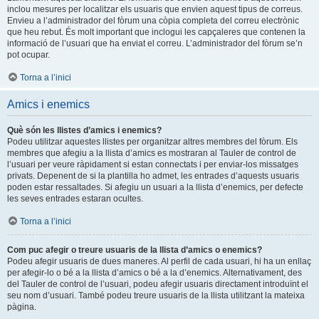
inclou mesures per localitzar els usuaris que envien aquest tipus de correus.
Envieu a l’administrador del fòrum una còpia completa del correu electrònic
que heu rebut. És molt important que inclogui les capçaleres que contenen la
informació de l’usuari que ha enviat el correu. L’administrador del fòrum se’n
pot ocupar.
Torna a l’inici
Amics i enemics
Què són les llistes d’amics i enemics?
Podeu utilitzar aquestes llistes per organitzar altres membres del fòrum. Els
membres que afegiu a la llista d’amics es mostraran al Tauler de control de
l’usuari per veure ràpidament si estan connectats i per enviar-los missatges
privats. Depenent de si la plantilla ho admet, les entrades d’aquests usuaris
poden estar ressaltades. Si afegiu un usuari a la llista d’enemics, per defecte
les seves entrades estaran ocultes.
Torna a l’inici
Com puc afegir o treure usuaris de la llista d’amics o enemics?
Podeu afegir usuaris de dues maneres. Al perfil de cada usuari, hi ha un enllaç
per afegir-lo o bé a la llista d’amics o bé a la d’enemics. Alternativament, des
del Tauler de control de l’usuari, podeu afegir usuaris directament introduïnt el
seu nom d’usuari. També podeu treure usuaris de la llista utilitzant la mateixa
pàgina.