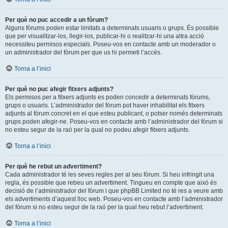
Per què no puc accedir a un fòrum?
Alguns fòrums poden estar limitats a determinats usuaris o grups. És possible
que per visualitzar-los, llegir-los, publicar-hi o realitzar-hi una altra acció
necessiteu permisos especials. Poseu-vos en contacte amb un moderador o
un administrador del fòrum per que us hi permeti l’accés.
Torna a l’inici
Per què no puc afegir fitxers adjunts?
Els permisos per a fitxers adjunts es poden concedir a determinats fòrums,
grups o usuaris. L’administrador del fòrum pot haver inhabilitat els fitxers
adjunts al fòrum concret en el que esteu publicant, o potser només determinats
grups poden afegir-ne. Poseu-vos en contacte amb l’administrador del fòrum si
no esteu segur de la raó per la qual no podeu afegir fitxers adjunts.
Torna a l’inici
Per què he rebut un advertiment?
Cada administrador té les seves regles per al seu fòrum. Si heu infringit una
regla, és possible que rebeu un advertiment. Tingueu en compte que això és
decisió de l’administrador del fòrum i que phpBB Limited no té res a veure amb
els advertiments d’aquest lloc web. Poseu-vos en contacte amb l’administrador
del fòrum si no esteu segur de la raó per la qual heu rebut l’advertiment.
Torna a l’inici