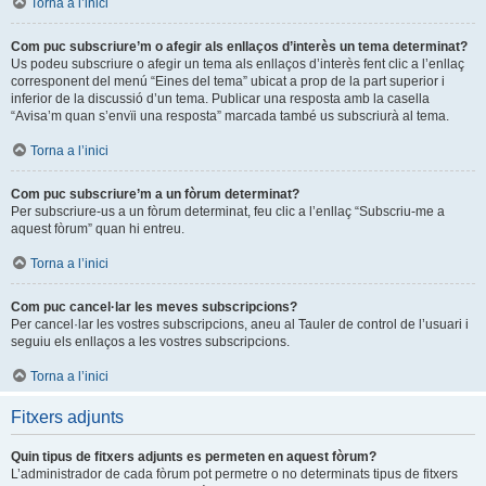
Torna a l’inici
Com puc subscriure’m o afegir als enllaços d’interès un tema determinat?
Us podeu subscriure o afegir un tema als enllaços d’interès fent clic a l’enllaç
corresponent del menú “Eines del tema” ubicat a prop de la part superior i
inferior de la discussió d’un tema. Publicar una resposta amb la casella
“Avisa’m quan s’envïi una resposta” marcada també us subscriurà al tema.
Torna a l’inici
Com puc subscriure’m a un fòrum determinat?
Per subscriure-us a un fòrum determinat, feu clic a l’enllaç “Subscriu-me a
aquest fòrum” quan hi entreu.
Torna a l’inici
Com puc cancel·lar les meves subscripcions?
Per cancel·lar les vostres subscripcions, aneu al Tauler de control de l’usuari i
seguiu els enllaços a les vostres subscripcions.
Torna a l’inici
Fitxers adjunts
Quin tipus de fitxers adjunts es permeten en aquest fòrum?
L’administrador de cada fòrum pot permetre o no determinats tipus de fitxers