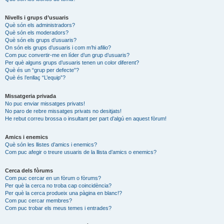
Nivells i grups d’usuaris
Què són els administradors?
Què són els moderadors?
Què són els grups d’usuaris?
On són els grups d’usuaris i com m’hi afilio?
Com puc convertir-me en líder d’un grup d’usuaris?
Per què alguns grups d’usuaris tenen un color diferent?
Què és un “grup per defecte”?
Què és l’enllaç “L’equip”?
Missatgeria privada
No puc enviar missatges privats!
No paro de rebre missatges privats no desitjats!
He rebut correu brossa o insultant per part d’algú en aquest fòrum!
Amics i enemics
Què són les llistes d’amics i enemics?
Com puc afegir o treure usuaris de la llista d’amics o enemics?
Cerca dels fòrums
Com puc cercar en un fòrum o fòrums?
Per què la cerca no troba cap coincidència?
Per què la cerca produeix una pàgina en blanc!?
Com puc cercar membres?
Com puc trobar els meus temes i entrades?