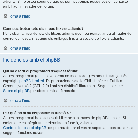
adjunts. Si no esteu segur de què es permet penjar, poseu-vos en contacte
amb l’administrador del fòrum.
Torna a l’inici
Com puc trobar tots els meus fitxers adjunts?
Per trobar la llista de tots els fitxers adjunts que heu penjat, aneu al Tauler de
control de l’usuari i seguiu els enllaços fins a la secció de fitxers adjunts.
Torna a l’inici
Incidències amb el phpBB
Qui ha escrit el programari d’aquest fòrum?
Aquest programari (en la seva forma no modificada) és produït, llançat i és
copyright
phpBB Limited
. Es proporciona sota la GNU Llicència Pública
General, versió 2 (GPL-2.0) i pot ser distribuït lliurement. Seguiu l’enllaç
Sobre el phpBB
per obtenir més informació.
Torna a l’inici
Per què no hi ha disponible la funció X?
Aquest programari ha estat escrit i llicenciat a través de phpBB Limited. Si
creieu que cal afegir una determinada funció, visiteu el
Centre d’idees del phpBB
, on podreu donar el vostre suport a idees existents o
suggerir funcions noves.