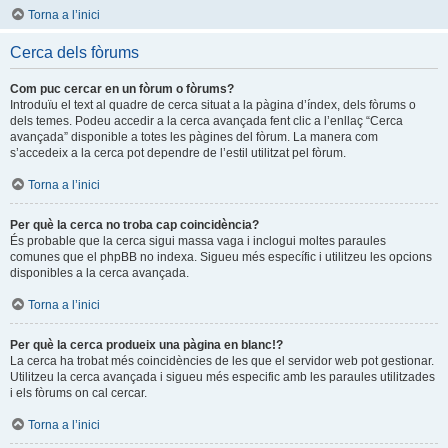
Torna a l’inici
Cerca dels fòrums
Com puc cercar en un fòrum o fòrums?
Introduïu el text al quadre de cerca situat a la pàgina d’índex, dels fòrums o
dels temes. Podeu accedir a la cerca avançada fent clic a l’enllaç “Cerca
avançada” disponible a totes les pàgines del fòrum. La manera com
s’accedeix a la cerca pot dependre de l’estil utilitzat pel fòrum.
Torna a l’inici
Per què la cerca no troba cap coincidència?
És probable que la cerca sigui massa vaga i inclogui moltes paraules
comunes que el phpBB no indexa. Sigueu més específic i utilitzeu les opcions
disponibles a la cerca avançada.
Torna a l’inici
Per què la cerca produeix una pàgina en blanc!?
La cerca ha trobat més coincidències de les que el servidor web pot gestionar.
Utilitzeu la cerca avançada i sigueu més especific amb les paraules utilitzades
i els fòrums on cal cercar.
Torna a l’inici