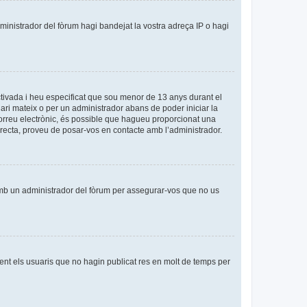
dministrador del fòrum hagi bandejat la vostra adreça IP o hagi
tivada i heu especificat que sou menor de 13 anys durant el
uari mateix o per un administrador abans de poder iniciar la
 correu electrònic, és possible que hagueu proporcionat una
orrecta, proveu de posar-vos en contacte amb l’administrador.
amb un administrador del fòrum per assegurar-vos que no us
nt els usuaris que no hagin publicat res en molt de temps per