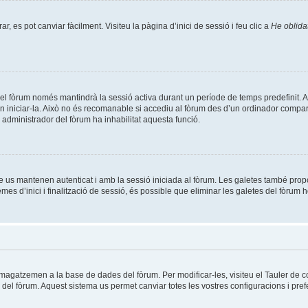
, es pot canviar fàcilment. Visiteu la pàgina d’inici de sessió i feu clic a
He oblida
el fòrum només mantindrà la sessió activa durant un període de temps predefinit. Això 
n iniciar-la. Això no és recomanable si accediu al fòrum des d’un ordinador compart
un administrador del fòrum ha inhabilitat aquesta funció.
e us mantenen autenticat i amb la sessió iniciada al fòrum. Les galetes també prop
es d’inici i finalització de sessió, és possible que eliminar les galetes del fòrum h
mmagatzemen a la base de dades del fòrum. Per modificar-les, visiteu el Tauler de co
es del fòrum. Aquest sistema us permet canviar totes les vostres configuracions i pref