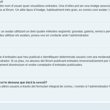
ri?
stre nom d’usuari quan visualitzeu entrades. Una d’elles pot ser una imatge associ
us al fòrum. Un altre tipus d’imatge, habitualment més gran, es coneix com avatar i 
ir un avatar utilitzant un dels quatre mètodes següents: gravatar, galeria, remot o pe
u utilitzar els avatars, poseu-vos en contacte amb l’administrador.
re d’entrades que heu publicat o identifiquen determinats usuaris com ara moderad
istrador. Si us plau, no abuseu del fòrum publicant entrades innecessàriament per 
ement disminuiran el vostre comptador d’entrades publicades.
i se’m demana que iniciï la sessió?
ltres usuaris a través del formulari integrat de correu, i només si l’administrador h