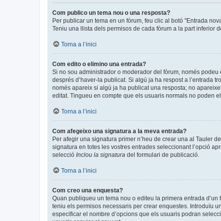
Com publico un tema nou o una resposta?
Per publicar un tema en un fòrum, feu clic al botó "Entrada nov
Teniu una llista dels permisos de cada fòrum a la part inferior 
Torna a l’inici
Com edito o elimino una entrada?
Si no sou administrador o moderador del fòrum, només podeu edi
després d’haver-la publicat. Si algú ja ha respost a l’entrada tr
només apareix si algú ja ha publicat una resposta; no apareixer
editat. Tingueu en compte que els usuaris normals no poden eli
Torna a l’inici
Com afegeixo una signatura a la meva entrada?
Per afegir una signatura primer n’heu de crear una al Tauler de
signatura en totes les vostres entrades seleccionant l’opció apr
selecció
Inclou la signatura
del formulari de publicació.
Torna a l’inici
Com creo una enquesta?
Quan publiqueu un tema nou o editeu la primera entrada d’un te
teniu els permisos necessaris per crear enquestes. Introduïu u
especificar el nombre d’opcions que els usuaris podran seleccio