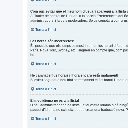
Torna a l’inici
Com puc evitar que el meu nom d’usuari aparegui a la llista
Al Tauler de control de l’usuari, a la secció “Preferències del f
administradors, i la dels moderadors. Se us comptarà com a usu
Torna a l’inici
Les hores són incorrectes!
És possible que els temps es mostrin en un fus horari diferent de
París, Nova York, Sydney, etc. Tingueu en compte que, com pass
ho.
Torna a l’inici
He canviat el fus horari i l’hora encara està malament!
Si esteu segur que heu triat correctament el fus horari i l’hora 
Torna a l’inici
El meu idioma no és a la llista!
O bé l’administrador no ha instal·lat el vostre idioma o bé ning
paquet d’idioma no existeix, podeu crear una traducció nova. 
Torna a l’inici