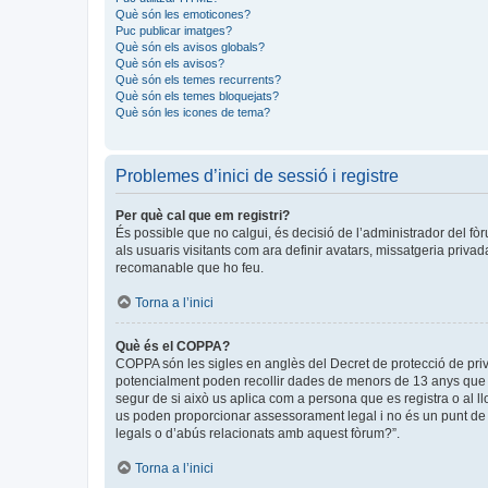
Què són les emoticones?
Puc publicar imatges?
Què són els avisos globals?
Què són els avisos?
Què són els temes recurrents?
Què són els temes bloquejats?
Què són les icones de tema?
Problemes d’inici de sessió i registre
Per què cal que em registri?
És possible que no calgui, és decisió de l’administrador del fòr
als usuaris visitants com ara definir avatars, missatgeria priva
recomanable que ho feu.
Torna a l’inici
Què és el COPPA?
COPPA són les sigles en anglès del Decret de protecció de privad
potencialment poden recollir dades de menors de 13 anys que ob
segur de si això us aplica com a persona que es registra o al 
us poden proporcionar assessorament legal i no és un punt de c
legals o d’abús relacionats amb aquest fòrum?”.
Torna a l’inici