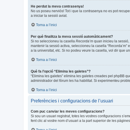
He perdut la meva contrasenya!
No us poseu nerviós! Tot i que la contrasenya no es pot recuperar
a iniciar la sessió aviat.
Torna a l’inici
Per què finalitza la meva sessió automàticament?
Si no seleccioneu la casella
Recorda’m
quan inicieu la sessió, 
mantenir la sessió activa, seleccioneu la casella “Recorda’m” e
a la universitat, etc. Si no podeu veure la casella, vol dir que 
Torna a l’inici
Què fa l’opció “Elimina les galetes”?
“Elimina les galetes” elimina les galetes creades pel phpBB qu
administrador del fòrum les ha habilitat. Si experimenteu problem
Torna a l’inici
Preferències i configuracions de l’usuari
Com puc canviar les meves configuracions?
Si sou un usuari registrat, totes les vostres configuracions s’e
fent clic al vostre nom d’usuari a la part superior de les pàgin