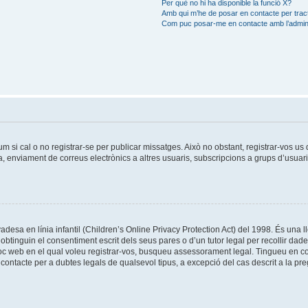
Per què no hi ha disponible la funció X?
Amb qui m’he de posar en contacte per trac
Com puc posar-me en contacte amb l’admini
um si cal o no registrar-se per publicar missatges. Això no obstant, registrar-vos u
da, enviament de correus electrònics a altres usuaris, subscripcions a grups d’usuar
esa en línia infantil (Children’s Online Privacy Protection Act) del 1998. És una ll
tinguin el consentiment escrit dels seus pares o d’un tutor legal per recollir dad
lloc web en el qual voleu registrar-vos, busqueu assessorament legal. Tingueu en 
ontacte per a dubtes legals de qualsevol tipus, a excepció del cas descrit a la pr