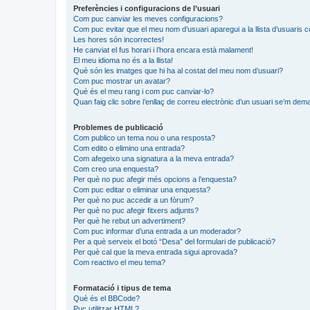
Preferències i configuracions de l’usuari
Com puc canviar les meves configuracions?
Com puc evitar que el meu nom d’usuari aparegui a la llista d’usuaris 
Les hores són incorrectes!
He canviat el fus horari i l’hora encara està malament!
El meu idioma no és a la llista!
Què són les imatges que hi ha al costat del meu nom d’usuari?
Com puc mostrar un avatar?
Què és el meu rang i com puc canviar-lo?
Quan faig clic sobre l’enllaç de correu electrònic d’un usuari se’m dema
Problemes de publicació
Com publico un tema nou o una resposta?
Com edito o elimino una entrada?
Com afegeixo una signatura a la meva entrada?
Com creo una enquesta?
Per què no puc afegir més opcions a l’enquesta?
Com puc editar o eliminar una enquesta?
Per què no puc accedir a un fòrum?
Per què no puc afegir fitxers adjunts?
Per què he rebut un advertiment?
Com puc informar d’una entrada a un moderador?
Per a què serveix el botó “Desa” del formulari de publicació?
Per què cal que la meva entrada sigui aprovada?
Com reactivo el meu tema?
Formatació i tipus de tema
Què és el BBCode?
Puc utilitzar HTML?