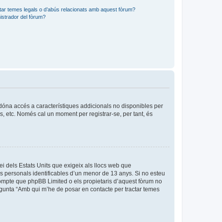
tar temes legals o d’abús relacionats amb aquest fòrum?
strador del fòrum?
s dóna accés a característiques addicionals no disponibles per
is, etc. Només cal un moment per registrar-se, per tant, és
ei dels Estats Units que exigeix als llocs web que
es personals identificables d’un menor de 13 anys. Si no esteu
compte que phpBB Limited o els propietaris d’aquest fòrum no
egunta “Amb qui m’he de posar en contacte per tractar temes