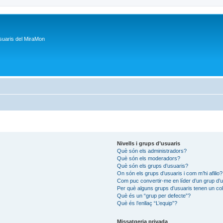
suaris del MiraMon
Nivells i grups d’usuaris
Què són els administradors?
Què són els moderadors?
Què són els grups d’usuaris?
On són els grups d’usuaris i com m’hi afilio?
Com puc convertir-me en líder d’un grup d’
Per què alguns grups d’usuaris tenen un col
Què és un “grup per defecte”?
Què és l’enllaç “L’equip”?
Missatgeria privada