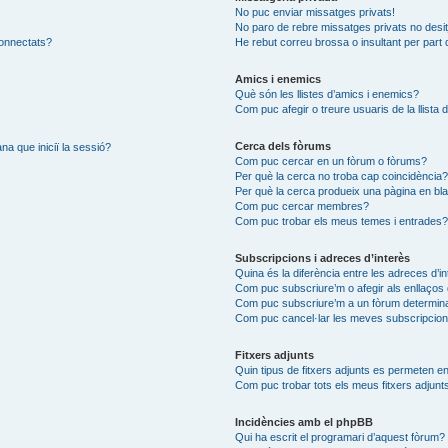
No puc enviar missatges privats!
No paro de rebre missatges privats no desit
connectats?
He rebut correu brossa o insultant per part 
Amics i enemics
Què són les llistes d’amics i enemics?
Com puc afegir o treure usuaris de la llista
Cerca dels fòrums
na que iniciï la sessió?
Com puc cercar en un fòrum o fòrums?
Per què la cerca no troba cap coincidència
Per què la cerca produeix una pàgina en bl
Com puc cercar membres?
Com puc trobar els meus temes i entrades
Subscripcions i adreces d’interès
Quina és la diferència entre les adreces d’i
Com puc subscriure’m o afegir als enllaços 
Com puc subscriure’m a un fòrum determin
Com puc cancel·lar les meves subscripcio
Fitxers adjunts
Quin tipus de fitxers adjunts es permeten 
Com puc trobar tots els meus fitxers adjunt
Incidències amb el phpBB
Qui ha escrit el programari d’aquest fòrum?