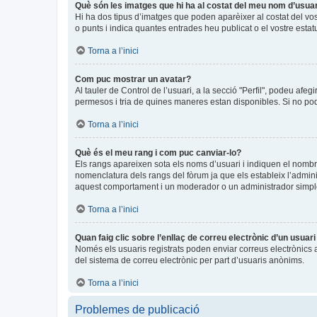
Què són les imatges que hi ha al costat del meu nom d’usua
Hi ha dos tipus d’imatges que poden aparèixer al costat del vo
o punts i indica quantes entrades heu publicat o el vostre estat
Torna a l’inici
Com puc mostrar un avatar?
Al tauler de Control de l’usuari, a la secció "Perfil", podeu afeg
permesos i tria de quines maneres estan disponibles. Si no pode
Torna a l’inici
Què és el meu rang i com puc canviar-lo?
Els rangs apareixen sota els noms d’usuari i indiquen el nomb
nomenclatura dels rangs del fòrum ja que els estableix l’admin
aquest comportament i un moderador o un administrador simpl
Torna a l’inici
Quan faig clic sobre l’enllaç de correu electrònic d’un usuar
Només els usuaris registrats poden enviar correus electrònics a a
del sistema de correu electrònic per part d’usuaris anònims.
Torna a l’inici
Problemes de publicació