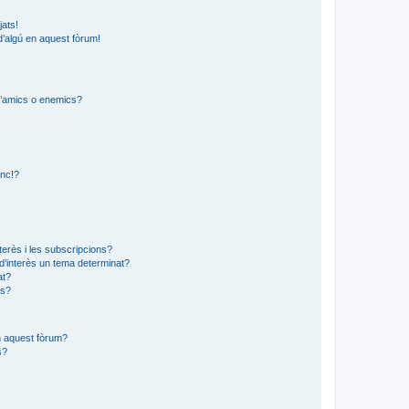
jats!
d’algú en aquest fòrum!
 d’amics o enemics?
?
anc!?
?
nterès i les subscripcions?
d’interès un tema determinat?
at?
ns?
en aquest fòrum?
s?