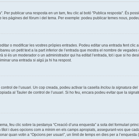
a". Per publicar una resposta en un tam, feu clic al botó "Publica resposta". És pos
de les pàgines del fòrum i del tema. Per exemple: podeu publicar temes nous, podeu p
tar o modificar les vostres pròpies entrades. Podeu editar una entrada fent clic a
obareu un petit text a la part inferior de l’entrada que mostra el nombre de vegades q
à si és un moderador o un administrador qui ha editat l’entrada, tot i que si ho de
minar una entrada si algú ja hi ha respost.
 control de l’usuari. Un cop creada, podeu activar la casella
Inclou la signatura
del 
opiada al Tauler de control de l’usuari. Si ho feu, encara podeu evitar que la signat
ma, feu clic sobre la pestanya “Creació d’una enquesta” a sota del formulari prin
n títol i dues opcions com a mínim en els camps apropiats, assegurant-vos que cada
nar quan votin a “Opcions per usuari”, un límit de temps en dies per a l’enquesta (