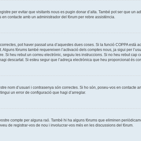
registre per evitar que visitants nous es pugin donar d’alta. També pot ser que un a
os en contacte amb un administrador del fòrum per rebre assistència.
correctes, pot haver passat una d’aquestes dues coses. Si la funció COPPA està ac
t. Alguns fòrums també requereixen l’activació dels comptes nous, ja sigui per l’us
re. Si heu rebut un correu electrònic, seguiu les instruccions. Si no heu rebut cap
l’hagi descartat. Si esteu segur que l’adreça electrònica que heu proporcionat és c
ostre nom d’usuari i contrasenya són correctes. Si ho són, poseu-vos en contacte 
ingui un error de configuració que hagi d’arreglar.
l vostre compte per alguna raó. També hi ha alguns fòrums que eliminen periòdicame
roveu de registrar-vos de nou i involucrar-vos més en les discussions del fòrum.