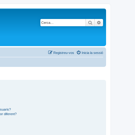
Cerca
Cerca avançada
Registreu-vos
Inicia la sessió
usuaris?
or diferent?