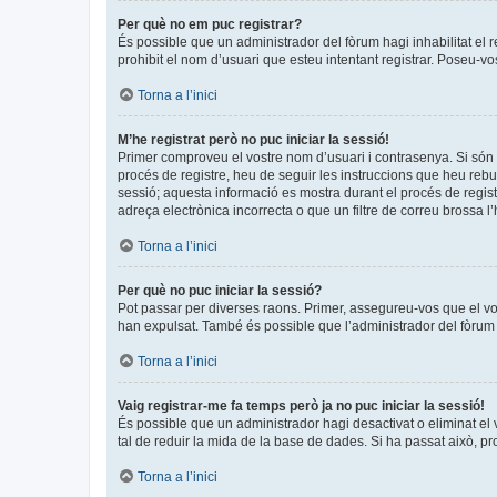
Per què no em puc registrar?
És possible que un administrador del fòrum hagi inhabilitat el 
prohibit el nom d’usuari que esteu intentant registrar. Poseu-v
Torna a l’inici
M’he registrat però no puc iniciar la sessió!
Primer comproveu el vostre nom d’usuari i contrasenya. Si són 
procés de registre, heu de seguir les instruccions que heu rebu
sessió; aquesta informació es mostra durant el procés de regist
adreça electrònica incorrecta o que un filtre de correu brossa 
Torna a l’inici
Per què no puc iniciar la sessió?
Pot passar per diverses raons. Primer, assegureu-vos que el v
han expulsat. També és possible que l’administrador del fòrum t
Torna a l’inici
Vaig registrar-me fa temps però ja no puc iniciar la sessió!
És possible que un administrador hagi desactivat o eliminat e
tal de reduir la mida de la base de dades. Si ha passat això, p
Torna a l’inici