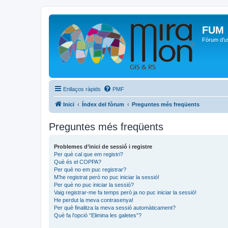
FUM
Fòrum d'u
Enllaços ràpids
PMF
Inici
Índex del fòrum
Preguntes més freqüents
Preguntes més freqüents
Problemes d’inici de sessió i registre
Per què cal que em registri?
Què és el COPPA?
Per què no em puc registrar?
M’he registrat però no puc iniciar la sessió!
Per què no puc iniciar la sessió?
Vaig registrar-me fa temps però ja no puc iniciar la sessió!
He perdut la meva contrasenya!
Per què finalitza la meva sessió automàticament?
Què fa l’opció “Elimina les galetes”?