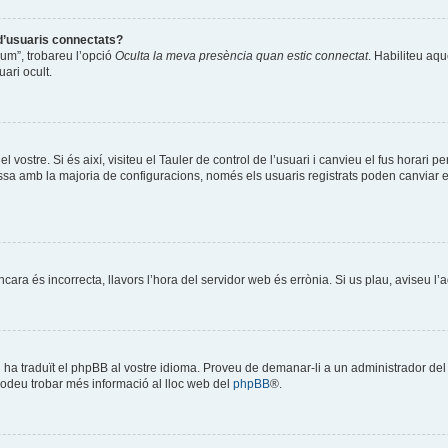
 d’usuaris connectats?
òrum”, trobareu l’opció
Oculta la meva presència quan estic connectat
. Habiliteu aqu
ari ocult.
l vostre. Si és així, visiteu el Tauler de control de l’usuari i canvieu el fus horari 
a amb la majoria de configuracions, només els usuaris registrats poden canviar el f
encara és incorrecta, llavors l’hora del servidor web és errònia. Si us plau, aviseu l
ú ha traduït el phpBB al vostre idioma. Proveu de demanar-li a un administrador del f
Podeu trobar més informació al lloc web del
phpBB
®.