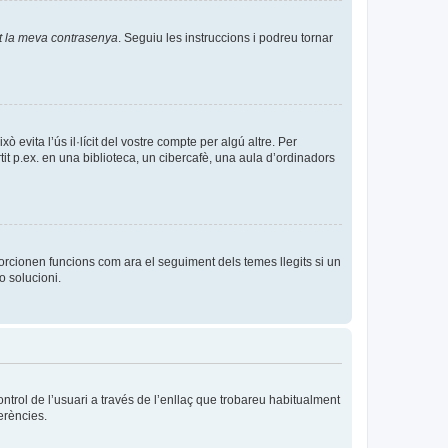
t la meva contrasenya
. Seguiu les instruccions i podreu tornar
evita l’ús il·lícit del vostre compte per algú altre. Per
it p.ex. en una biblioteca, un cibercafè, una aula d’ordinadors
orcionen funcions com ara el seguiment dels temes llegits si un
o solucioni.
ntrol de l’usuari a través de l’enllaç que trobareu habitualment
erències.