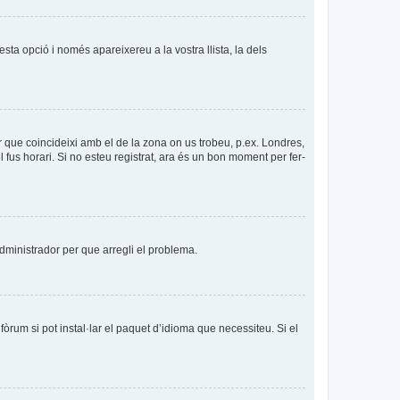
esta opció i només apareixereu a la vostra llista, la dels
per que coincideixi amb el de la zona on us trobeu, p.ex. Londres,
us horari. Si no esteu registrat, ara és un bon moment per fer-
’administrador per que arregli el problema.
òrum si pot instal·lar el paquet d’idioma que necessiteu. Si el