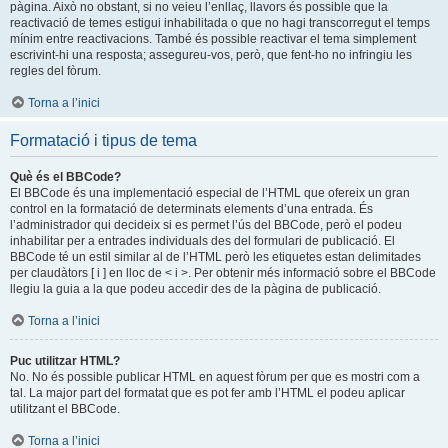
pàgina. Això no obstant, si no veieu l’enllaç, llavors és possible que la
reactivació de temes estigui inhabilitada o que no hagi transcorregut el temps
mínim entre reactivacions. També és possible reactivar el tema simplement
escrivint-hi una resposta; assegureu-vos, però, que fent-ho no infringiu les
regles del fòrum.
Torna a l’inici
Formatació i tipus de tema
Què és el BBCode?
El BBCode és una implementació especial de l’HTML que ofereix un gran
control en la formatació de determinats elements d’una entrada. És
l’administrador qui decideix si es permet l’ús del BBCode, però el podeu
inhabilitar per a entrades individuals des del formulari de publicació. El
BBCode té un estil similar al de l’HTML però les etiquetes estan delimitades
per claudàtors [ i ] en lloc de < i >. Per obtenir més informació sobre el BBCode
llegiu la guia a la que podeu accedir des de la pàgina de publicació.
Torna a l’inici
Puc utilitzar HTML?
No. No és possible publicar HTML en aquest fòrum per que es mostri com a
tal. La major part del formatat que es pot fer amb l’HTML el podeu aplicar
utilitzant el BBCode.
Torna a l’inici