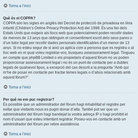
Torna a l’inici
Què és el COPPA?
COPPA són les sigles en anglès del Decret de protecció de privadesa en línia
infantil (Children’s Online Privacy Protection Act) del 1998. És una llei dels
Estats Units que exigeix als llocs web que potencialment poden recollir dades
de menors de 13 anys que obtinguin el consentiment escrit dels seus pares o
d’un tutor legal per recollir dades personals identificables d’un menor de 13
anys. Si no esteu segur de si això us aplica com a persona que es registra o al
lloc web en el qual voleu registrar-vos, busqueu assessorament legal. Tingueu
en compte que phpBB Limited o els propietaris d’aquest fòrum no us poden
proporcionar assessorament legal i no és un punt de contacte per a dubtes
legals de qualsevol tipus, a excepció del cas descrit a la pregunta “Amb qui
m’he de posar en contacte per tractar temes legals o d’abús relacionats amb
aquest fòrum?”.
Torna a l’inici
Per què no em puc registrar?
És possible que un administrador del fòrum hagi inhabilitat el registre per
evitar que visitants nous es pugin donar d’alta. També pot ser que un
administrador del fòrum hagi bandejat la vostra adreça IP o hagi prohibit el
nom d’usuari que esteu intentant registrar. Poseu-vos en contacte amb un
administrador del fòrum per rebre assistència.
Torna a l’inici