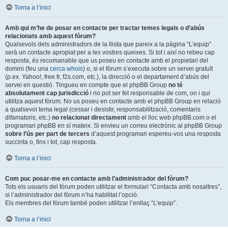
Torna a l’inici
Amb qui m’he de posar en contacte per tractar temes legals o d’abús
relacionats amb aquest fòrum?
Qualsevols dels administradors de la llista que pareix a la pàgina “L’equip”
serà un contacte apropiat per a les vostres queixes. Si tot i així no rebeu cap
resposta, és recomanable que us poseu en contacte amb el propietari del
domini (feu una
cerca whois
) o, si el fòrum s’executa sobre un servei gratuït
(p.ex. Yahoo!, free.fr, f2s.com, etc.), la direcció o el departament d’abús del
servei en questió. Tingueu en compte que el phpBB Group
no té
absolutament cap jurisdicció
i no pot ser fet responsable de com, on i qui
utilitza aquest fòrum. No us poseu en contacte amb el phpBB Group en relació
a qualsevol tema legal (cessar i desistir, responsabilització, comentaris
difamatoris, etc.)
no relacionat directament
amb el lloc web phpBB.com o el
programari phpBB en sí mateix. Si envieu un correu electrònic al phpBB Group
sobre l’ús per part de tercers
d’aquest programari espereu-vos una resposta
succinta o, fins i tot, cap resposta.
Torna a l’inici
Com puc posar-me en contacte amb l’administrador del fòrum?
Tots els usuaris del fòrum poden utilitzar el formulari “Contacta amb nosaltres”,
si l’administrador del fòrum n’ha habilitat l’opció.
Els membres del fòrum també poden utilitzar l’enllaç “L’equip”.
Torna a l’inici