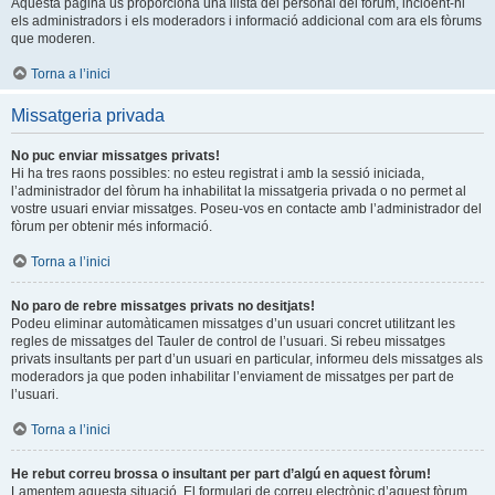
Aquesta pàgina us proporciona una llista del personal del fòrum, incloent-hi
els administradors i els moderadors i informació addicional com ara els fòrums
que moderen.
Torna a l’inici
Missatgeria privada
No puc enviar missatges privats!
Hi ha tres raons possibles: no esteu registrat i amb la sessió iniciada,
l’administrador del fòrum ha inhabilitat la missatgeria privada o no permet al
vostre usuari enviar missatges. Poseu-vos en contacte amb l’administrador del
fòrum per obtenir més informació.
Torna a l’inici
No paro de rebre missatges privats no desitjats!
Podeu eliminar automàticamen missatges d’un usuari concret utilitzant les
regles de missatges del Tauler de control de l’usuari. Si rebeu missatges
privats insultants per part d’un usuari en particular, informeu dels missatges als
moderadors ja que poden inhabilitar l’enviament de missatges per part de
l’usuari.
Torna a l’inici
He rebut correu brossa o insultant per part d’algú en aquest fòrum!
Lamentem aquesta situació. El formulari de correu electrònic d’aquest fòrum