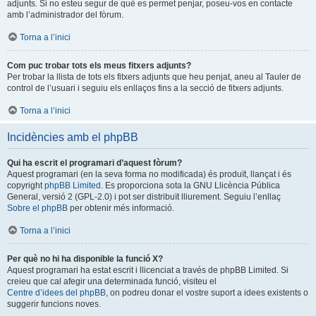
adjunts. Si no esteu segur de què es permet penjar, poseu-vos en contacte
amb l’administrador del fòrum.
Torna a l’inici
Com puc trobar tots els meus fitxers adjunts?
Per trobar la llista de tots els fitxers adjunts que heu penjat, aneu al Tauler de
control de l’usuari i seguiu els enllaços fins a la secció de fitxers adjunts.
Torna a l’inici
Incidències amb el phpBB
Qui ha escrit el programari d’aquest fòrum?
Aquest programari (en la seva forma no modificada) és produït, llançat i és
copyright
phpBB Limited
. Es proporciona sota la GNU Llicència Pública
General, versió 2 (GPL-2.0) i pot ser distribuït lliurement. Seguiu l’enllaç
Sobre el phpBB
per obtenir més informació.
Torna a l’inici
Per què no hi ha disponible la funció X?
Aquest programari ha estat escrit i llicenciat a través de phpBB Limited. Si
creieu que cal afegir una determinada funció, visiteu el
Centre d’idees del phpBB
, on podreu donar el vostre suport a idees existents o
suggerir funcions noves.