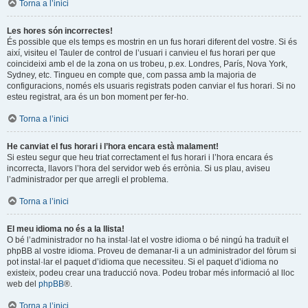
Torna a l’inici
Les hores són incorrectes!
És possible que els temps es mostrin en un fus horari diferent del vostre. Si és
així, visiteu el Tauler de control de l’usuari i canvieu el fus horari per que
coincideixi amb el de la zona on us trobeu, p.ex. Londres, París, Nova York,
Sydney, etc. Tingueu en compte que, com passa amb la majoria de
configuracions, només els usuaris registrats poden canviar el fus horari. Si no
esteu registrat, ara és un bon moment per fer-ho.
Torna a l’inici
He canviat el fus horari i l’hora encara està malament!
Si esteu segur que heu triat correctament el fus horari i l’hora encara és
incorrecta, llavors l’hora del servidor web és errònia. Si us plau, aviseu
l’administrador per que arregli el problema.
Torna a l’inici
El meu idioma no és a la llista!
O bé l’administrador no ha instal·lat el vostre idioma o bé ningú ha traduït el
phpBB al vostre idioma. Proveu de demanar-li a un administrador del fòrum si
pot instal·lar el paquet d’idioma que necessiteu. Si el paquet d’idioma no
existeix, podeu crear una traducció nova. Podeu trobar més informació al lloc
web del
phpBB
®.
Torna a l’inici