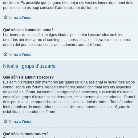
del fòrum. És possible que pugueu bloquejar els vostres temes depenent dels
permisos que us hagi concedit l’administrador del fòrum.
Torna a l’inici
Què són les icones de tema?
Les icones de tema són imatges triades per l’autor i associades amb les
entrades per indicar-ne el contingut. La possibilitat d’utilitzar icones de tema
depèn del permisos concedits per l’administrador del fòrum.
Torna a l’inici
Nivells i grups d’usuaris
Què són els administradors?
Els administradors són membres als quals se’ls ha assignat el nivell més alt de
control sobre els fòrums. Aquests membres poden controlar tots els aspectes
de gestió del fòrum, incloent-hi l’assignació de permisos, suspensió d’usuaris,
creació de grups d’usuaris o moderadors, etc. depenent del creador del fòrum i
dels permisos que aquest ha concedit als altres administradors. També poden
tenir permisos de moderador en tots els fòrums, depenent de la configuració
establida pel creador del fòrum.
Torna a l’inici
Què són els moderadors?