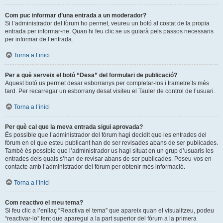
Com puc informar d’una entrada a un moderador?
Si l’administrador del fòrum ho permet, veureu un botó al costat de la propia
entrada per informar-ne. Quan hi feu clic se us guiarà pels passos necessaris
per informar de l’entrada.
Torna a l’inici
Per a què serveix el botó “Desa” del formulari de publicació?
Aquest botó us permet desar esborranys per completar-los i trametre’ls més
tard. Per recarregar un esborrany desat visiteu el Tauler de control de l’usuari.
Torna a l’inici
Per què cal que la meva entrada sigui aprovada?
És possible que l’administrador del fòrum hagi decidit que les entrades del
fòrum en el que esteu publicant han de ser revisades abans de ser publicades.
També és possible que l’administrador us hagi situat en un grup d’usuaris les
entrades dels quals s’han de revisar abans de ser publicades. Poseu-vos en
contacte amb l’administrador del fòrum per obtenir més informació.
Torna a l’inici
Com reactivo el meu tema?
Si feu clic a l’enllaç “Reactiva el tema” que apareix quan el visualitzeu, podeu
“reactivar-lo” fent que aparegui a la part superior del fòrum a la primera