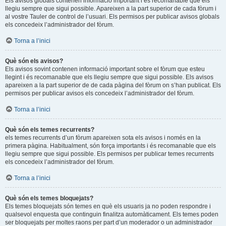
Els avisos globals contenen informació important i és recomanable que els
llegiu sempre que sigui possible. Apareixen a la part superior de cada fòrum i
al vostre Tauler de control de l’usuari. Els permisos per publicar avisos globals
els concedeix l’administrador del fòrum.
Torna a l’inici
Què són els avisos?
Els avisos sovint contenen informació important sobre el fòrum que esteu
llegint i és recomanable que els llegiu sempre que sigui possible. Els avisos
apareixen a la part superior de de cada pàgina del fòrum on s’han publicat. Els
permisos per publicar avisos els concedeix l’administrador del fòrum.
Torna a l’inici
Què són els temes recurrents?
els temes recurrents d’un fòrum apareixen sota els avisos i només en la
primera pàgina. Habitualment, són força importants i és recomanable que els
llegiu sempre que sigui possible. Els permisos per publicar temes recurrents
els concedeix l’administrador del fòrum.
Torna a l’inici
Què són els temes bloquejats?
Els temes bloquejats són temes en què els usuaris ja no poden respondre i
qualsevol enquesta que continguin finalitza automàticament. Els temes poden
ser bloquejats per moltes raons per part d’un moderador o un administrador