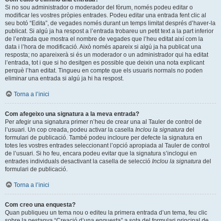
Si no sou administrador o moderador del fòrum, només podeu editar o
modificar les vostres pròpies entrades. Podeu editar una entrada fent clic al
seu botó “Edita”, de vegades només durant un temps limitat després d’haver-la
publicat. Si algú ja ha respost a l’entrada trobareu un petit text a la part inferior
de l’entrada que mostra el nombre de vegades que l’heu editat així com la
data i l’hora de modificació. Això només apareix si algú ja ha publicat una
resposta; no apareixerà si és un moderador o un administrador qui ha editat
l’entrada, tot i que si ho desitgen es possible que deixin una nota explicant
perquè l’han editat. Tingueu en compte que els usuaris normals no poden
eliminar una entrada si algú ja hi ha respost.
Torna a l’inici
Com afegeixo una signatura a la meva entrada?
Per afegir una signatura primer n’heu de crear una al Tauler de control de
l’usuari. Un cop creada, podeu activar la casella
Inclou la signatura
del
formulari de publicació. També podeu incloure per defecte la signatura en
totes les vostres entrades seleccionant l’opció apropiada al Tauler de control
de l’usuari. Si ho feu, encara podeu evitar que la signatura s’inclogui en
entrades individuals desactivant la casella de selecció
Inclou la signatura
del
formulari de publicació.
Torna a l’inici
Com creo una enquesta?
Quan publiqueu un tema nou o editeu la primera entrada d’un tema, feu clic
sobre la pestanya “Creació d’una enquesta” a sota del formulari principal de