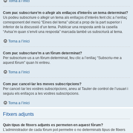
Torna a l’inici
Com puc subscriure’m o afegir als enllaços d’interès un tema determinat?
Us podeu subscriure o afegir un tema als enllaços d’interès fent clic a l’enllaç
corresponent del menú “Eines del tema” ubicat a prop de la part superior i
inferior de la discussió d’un tema. Publicar una resposta amb la casella
“Avisa’m quan s’envïi una resposta” marcada també us subscriurà al tema.
Torna a l’inici
Com puc subscriure’m a un fòrum determinat?
Per subscriure-us a un fòrum determinat, feu clic a l’enllaç “Subscriu-me a
aquest fòrum” quan hi entreu.
Torna a l’inici
Com puc cancel·lar les meves subscripcions?
Per cancel·lar les vostres subscripcions, aneu al Tauler de control de l’usuari i
seguiu els enllaços a les vostres subscripcions.
Torna a l’inici
Fitxers adjunts
Quin tipus de fitxers adjunts es permeten en aquest fòrum?
L’administrador de cada fòrum pot permetre o no determinats tipus de fitxers