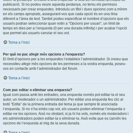
publicació. Si no podeu veure aquesta pestanya, no teniu els permisos
necessaris per crear enquestes. Introduïu un títol i dues opcions com a mínim
en els camps apropiats, assegurant-vos que cada opció és en una línia
diferent a l’àrea de text. També podeu especificar el nombre d’opcions que els
usuaris podran seleccionar quan votin a “Opcions per usuari”, un límit de
temps en dies per a l’enquesta (0 per una durada infinita) i per acabar l’opció
que permet als usuaris canviar el seu vot.
Torna a l’inici
Per què no puc afegir més opcions a l’enquesta?
El límit d’opcions per a les enquestes l’estableix l’administrador. Si creieu que
necessiteu afegir més opcions de les permeses a la vostra enquesta, poseu-
vos en contacte amb l’administrador del fòrum.
Torna a l’inici
Com puc editar o eliminar una enquesta?
Igual com passa amb les entrades, una enquesta només pot editar-la el seu
autor, un moderador o un administrador. Per editar una enquesta feu clic al
botó “Edita” de la primera entrada del tema ja que sempre té associada
l’enquesta. Si no s’ha emès cap vot, els usuaris poden eliminar l’enquesta o
editar-ne les opcions. Això no obstant, si ja hi ha vots, només els moderadors i
els administradors poden editar-la o eliminar-la. Això evita que es canvïin les
opcions de l’enquesta al mig de la seva durada.
Torna a l’inici