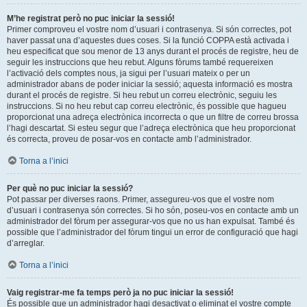
M’he registrat però no puc iniciar la sessió!
Primer comproveu el vostre nom d’usuari i contrasenya. Si són correctes, pot
haver passat una d’aquestes dues coses. Si la funció COPPA està activada i
heu especificat que sou menor de 13 anys durant el procés de registre, heu de
seguir les instruccions que heu rebut. Alguns fòrums també requereixen
l’activació dels comptes nous, ja sigui per l’usuari mateix o per un
administrador abans de poder iniciar la sessió; aquesta informació es mostra
durant el procés de registre. Si heu rebut un correu electrònic, seguiu les
instruccions. Si no heu rebut cap correu electrònic, és possible que hagueu
proporcionat una adreça electrònica incorrecta o que un filtre de correu brossa
l’hagi descartat. Si esteu segur que l’adreça electrònica que heu proporcionat
és correcta, proveu de posar-vos en contacte amb l’administrador.
Torna a l’inici
Per què no puc iniciar la sessió?
Pot passar per diverses raons. Primer, assegureu-vos que el vostre nom
d’usuari i contrasenya són correctes. Si ho són, poseu-vos en contacte amb un
administrador del fòrum per assegurar-vos que no us han expulsat. També és
possible que l’administrador del fòrum tingui un error de configuració que hagi
d’arreglar.
Torna a l’inici
Vaig registrar-me fa temps però ja no puc iniciar la sessió!
És possible que un administrador hagi desactivat o eliminat el vostre compte