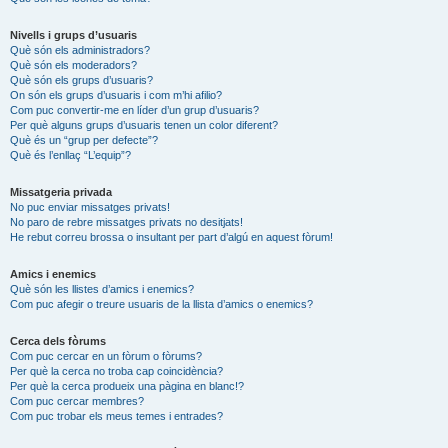
Nivells i grups d’usuaris
Què són els administradors?
Què són els moderadors?
Què són els grups d’usuaris?
On són els grups d’usuaris i com m’hi afilio?
Com puc convertir-me en líder d’un grup d’usuaris?
Per què alguns grups d’usuaris tenen un color diferent?
Què és un “grup per defecte”?
Què és l’enllaç “L’equip”?
Missatgeria privada
No puc enviar missatges privats!
No paro de rebre missatges privats no desitjats!
He rebut correu brossa o insultant per part d’algú en aquest fòrum!
Amics i enemics
Què són les llistes d’amics i enemics?
Com puc afegir o treure usuaris de la llista d’amics o enemics?
Cerca dels fòrums
Com puc cercar en un fòrum o fòrums?
Per què la cerca no troba cap coincidència?
Per què la cerca produeix una pàgina en blanc!?
Com puc cercar membres?
Com puc trobar els meus temes i entrades?