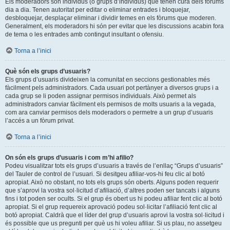
Els moderadors són individus (o grups d’individus) que tenen cura dels fòrums
dia a dia. Tenen autoritat per editar o eliminar entrades i bloquejar,
desbloquejar, desplaçar eliminar i dividir temes en els fòrums que moderen.
Generalment, els moderadors hi són per evitar que les discussions acabin fora
de tema o les entrades amb contingut insultant o ofensiu.
Torna a l’inici
Què són els grups d’usuaris?
Els grups d’usuaris divideixen la comunitat en seccions gestionables més
fàcilment pels administradors. Cada usuari pot pertànyer a diversos grups i a
cada grup se li poden assignar permisos individuals. Això permet als
administradors canviar fàcilment els permisos de molts usuaris a la vegada,
com ara canviar permisos dels moderadors o permetre a un grup d’usuaris
l’accés a un fòrum privat.
Torna a l’inici
On són els grups d’usuaris i com m’hi afilio?
Podeu visualitzar tots els grups d’usuaris a través de l’enllaç “Grups d’usuaris”
del Tauler de control de l’usuari. Si desitgeu afiliar-vos-hi feu clic al botó
apropiat. Això no obstant, no tots els grups són oberts. Alguns poden requerir
que s’aprovi la vostra sol·licitud d’afiliació, d’altres poden ser tancats i alguns
fins i tot poden ser ocults. Si el grup és obert us hi podeu afiliar fent clic al botó
apropiat. Si el grup requereix aprovació podeu sol·licitar l’afiliació fent clic al
botó apropiat. Caldrà que el líder del grup d’usuaris aprovi la vostra sol·licitud i
és possible que us pregunti per què us hi voleu afiliar. Si us plau, no assetgeu