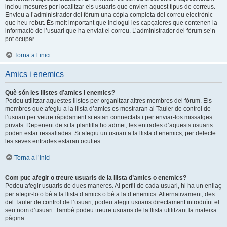
inclou mesures per localitzar els usuaris que envien aquest tipus de correus.
Envieu a l’administrador del fòrum una còpia completa del correu electrònic
que heu rebut. És molt important que inclogui les capçaleres que contenen la
informació de l’usuari que ha enviat el correu. L’administrador del fòrum se’n
pot ocupar.
Torna a l’inici
Amics i enemics
Què són les llistes d’amics i enemics?
Podeu utilitzar aquestes llistes per organitzar altres membres del fòrum. Els
membres que afegiu a la llista d’amics es mostraran al Tauler de control de
l’usuari per veure ràpidament si estan connectats i per enviar-los missatges
privats. Depenent de si la plantilla ho admet, les entrades d’aquests usuaris
poden estar ressaltades. Si afegiu un usuari a la llista d’enemics, per defecte
les seves entrades estaran ocultes.
Torna a l’inici
Com puc afegir o treure usuaris de la llista d’amics o enemics?
Podeu afegir usuaris de dues maneres. Al perfil de cada usuari, hi ha un enllaç
per afegir-lo o bé a la llista d’amics o bé a la d’enemics. Alternativament, des
del Tauler de control de l’usuari, podeu afegir usuaris directament introduïnt el
seu nom d’usuari. També podeu treure usuaris de la llista utilitzant la mateixa
pàgina.