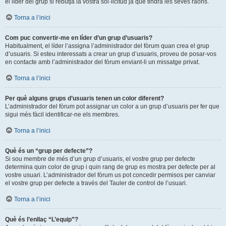
el líder del grup si rebutja la vostra sol·licitud ja que tindrà les seves raons.
Torna a l’inici
Com puc convertir-me en líder d’un grup d’usuaris?
Habitualment, el líder l’assigna l’administrador del fòrum quan crea el grup
d’usuaris. Si esteu interessats a crear un grup d’usuaris, proveu de posar-vos
en contacte amb l’administrador del fòrum enviant-li un missatge privat.
Torna a l’inici
Per què alguns grups d’usuaris tenen un color diferent?
L’administrador del fòrum pot assignar un color a un grup d’usuaris per fer que
sigui més fàcil identificar-ne els membres.
Torna a l’inici
Què és un “grup per defecte”?
Si sou membre de més d’un grup d’usuaris, el vostre grup per defecte
determina quin color de grup i quin rang de grup es mostra per defecte per al
vostre usuari. L’administrador del fòrum us pot concedir permisos per canviar
el vostre grup per defecte a través del Tauler de control de l’usuari.
Torna a l’inici
Què és l’enllaç “L’equip”?