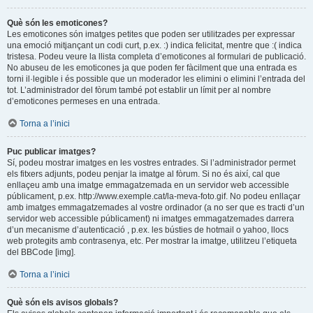
Què són les emoticones?
Les emoticones són imatges petites que poden ser utilitzades per expressar
una emoció mitjançant un codi curt, p.ex. :) indica felicitat, mentre que :( indica
tristesa. Podeu veure la llista completa d’emoticones al formulari de publicació.
No abuseu de les emoticones ja que poden fer fàcilment que una entrada es
torni il·legible i és possible que un moderador les elimini o elimini l’entrada del
tot. L’administrador del fòrum també pot establir un límit per al nombre
d’emoticones permeses en una entrada.
Torna a l’inici
Puc publicar imatges?
Sí, podeu mostrar imatges en les vostres entrades. Si l’administrador permet
els fitxers adjunts, podeu penjar la imatge al fòrum. Si no és així, cal que
enllaçeu amb una imatge emmagatzemada en un servidor web accessible
públicament, p.ex. http://www.exemple.cat/la-meva-foto.gif. No podeu enllaçar
amb imatges emmagatzemades al vostre ordinador (a no ser que es tracti d’un
servidor web accessible públicament) ni imatges emmagatzemades darrera
d’un mecanisme d’autenticació , p.ex. les bústies de hotmail o yahoo, llocs
web protegits amb contrasenya, etc. Per mostrar la imatge, utilitzeu l’etiqueta
del BBCode [img].
Torna a l’inici
Què són els avisos globals?