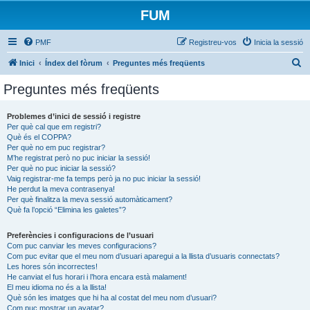
FUM
PMF
Registreu-vos
Inicia la sessió
C
Inici
Índex del fòrum
Preguntes més freqüents
e
Preguntes més freqüents
r
c
Problemes d’inici de sessió i registre
Per què cal que em registri?
a
Què és el COPPA?
Per què no em puc registrar?
M’he registrat però no puc iniciar la sessió!
Per què no puc iniciar la sessió?
Vaig registrar-me fa temps però ja no puc iniciar la sessió!
He perdut la meva contrasenya!
Per què finalitza la meva sessió automàticament?
Què fa l’opció “Elimina les galetes”?
Preferències i configuracions de l’usuari
Com puc canviar les meves configuracions?
Com puc evitar que el meu nom d’usuari aparegui a la llista d’usuaris connectats?
Les hores són incorrectes!
He canviat el fus horari i l’hora encara està malament!
El meu idioma no és a la llista!
Què són les imatges que hi ha al costat del meu nom d’usuari?
Com puc mostrar un avatar?