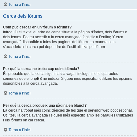
Torna a l’inici
Cerca dels fòrums
Com puc cercar en un fòrum o fòrums?
Introduïu el text al quadre de cerca situat a la pàgina d’índex, dels fòrums o
dels temes. Podeu accedir a la cerca avançada fent clic a l’enllaç “Cerca
avançada” disponible a totes les pàgines del fòrum. La manera com
s’accedeix a la cerca pot dependre de l’estil utilitzat pel fòrum.
Torna a l’inici
Per què la cerca no troba cap coincidència?
És probable que la cerca sigui massa vaga i inclogui moltes paraules
comunes que el phpBB no indexa. Sigueu més específic i utilitzeu les opcions
disponibles a la cerca avançada.
Torna a l’inici
Per què la cerca produeix una pàgina en blanc!?
La cerca ha trobat més coincidències de les que el servidor web pot gestionar.
Utilitzeu la cerca avançada i sigueu més especific amb les paraules utilitzades
i els fòrums on cal cercar.
Torna a l’inici