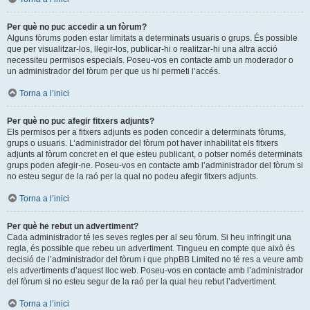
Per què no puc accedir a un fòrum?
Alguns fòrums poden estar limitats a determinats usuaris o grups. És possible
que per visualitzar-los, llegir-los, publicar-hi o realitzar-hi una altra acció
necessiteu permisos especials. Poseu-vos en contacte amb un moderador o
un administrador del fòrum per que us hi permeti l’accés.
Torna a l’inici
Per què no puc afegir fitxers adjunts?
Els permisos per a fitxers adjunts es poden concedir a determinats fòrums,
grups o usuaris. L’administrador del fòrum pot haver inhabilitat els fitxers
adjunts al fòrum concret en el que esteu publicant, o potser només determinats
grups poden afegir-ne. Poseu-vos en contacte amb l’administrador del fòrum si
no esteu segur de la raó per la qual no podeu afegir fitxers adjunts.
Torna a l’inici
Per què he rebut un advertiment?
Cada administrador té les seves regles per al seu fòrum. Si heu infringit una
regla, és possible que rebeu un advertiment. Tingueu en compte que això és
decisió de l’administrador del fòrum i que phpBB Limited no té res a veure amb
els advertiments d’aquest lloc web. Poseu-vos en contacte amb l’administrador
del fòrum si no esteu segur de la raó per la qual heu rebut l’advertiment.
Torna a l’inici