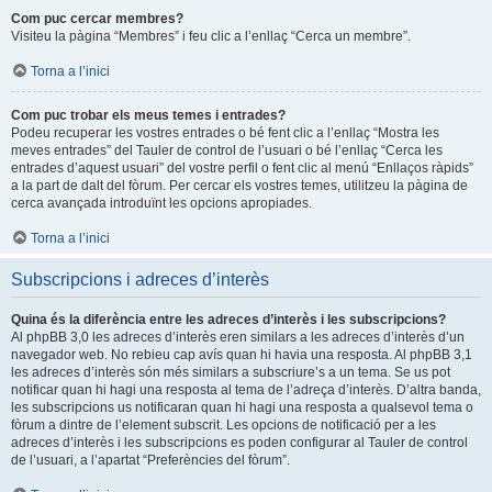
Com puc cercar membres?
Visiteu la pàgina “Membres” i feu clic a l’enllaç “Cerca un membre”.
Torna a l’inici
Com puc trobar els meus temes i entrades?
Podeu recuperar les vostres entrades o bé fent clic a l’enllaç “Mostra les
meves entrades” del Tauler de control de l’usuari o bé l’enllaç “Cerca les
entrades d’aquest usuari” del vostre perfil o fent clic al menú “Enllaços ràpids”
a la part de dalt del fòrum. Per cercar els vostres temes, utilitzeu la pàgina de
cerca avançada introduïnt les opcions apropiades.
Torna a l’inici
Subscripcions i adreces d’interès
Quina és la diferència entre les adreces d’interès i les subscripcions?
Al phpBB 3,0 les adreces d’interès eren similars a les adreces d’interès d’un
navegador web. No rebieu cap avís quan hi havia una resposta. Al phpBB 3,1
les adreces d’interès són més similars a subscriure’s a un tema. Se us pot
notificar quan hi hagi una resposta al tema de l’adreça d’interès. D’altra banda,
les subscripcions us notificaran quan hi hagi una resposta a qualsevol tema o
fòrum a dintre de l’element subscrit. Les opcions de notificació per a les
adreces d’interès i les subscripcions es poden configurar al Tauler de control
de l’usuari, a l’apartat “Preferències del fòrum”.