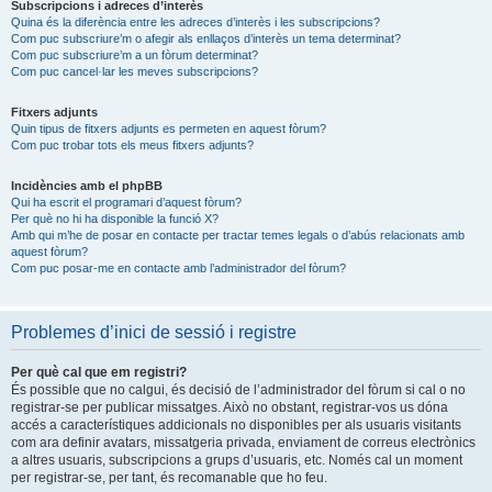
Subscripcions i adreces d’interès
Quina és la diferència entre les adreces d’interès i les subscripcions?
Com puc subscriure’m o afegir als enllaços d’interès un tema determinat?
Com puc subscriure’m a un fòrum determinat?
Com puc cancel·lar les meves subscripcions?
Fitxers adjunts
Quin tipus de fitxers adjunts es permeten en aquest fòrum?
Com puc trobar tots els meus fitxers adjunts?
Incidències amb el phpBB
Qui ha escrit el programari d’aquest fòrum?
Per què no hi ha disponible la funció X?
Amb qui m’he de posar en contacte per tractar temes legals o d’abús relacionats amb
aquest fòrum?
Com puc posar-me en contacte amb l’administrador del fòrum?
Problemes d’inici de sessió i registre
Per què cal que em registri?
És possible que no calgui, és decisió de l’administrador del fòrum si cal o no
registrar-se per publicar missatges. Això no obstant, registrar-vos us dóna
accés a característiques addicionals no disponibles per als usuaris visitants
com ara definir avatars, missatgeria privada, enviament de correus electrònics
a altres usuaris, subscripcions a grups d’usuaris, etc. Només cal un moment
per registrar-se, per tant, és recomanable que ho feu.