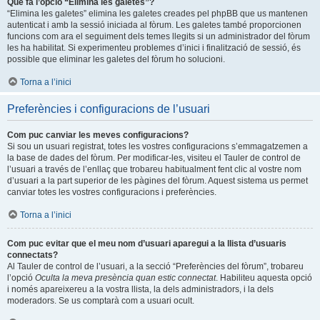
Què fa l’opció “Elimina les galetes”?
“Elimina les galetes” elimina les galetes creades pel phpBB que us mantenen
autenticat i amb la sessió iniciada al fòrum. Les galetes també proporcionen
funcions com ara el seguiment dels temes llegits si un administrador del fòrum
les ha habilitat. Si experimenteu problemes d’inici i finalització de sessió, és
possible que eliminar les galetes del fòrum ho solucioni.
Torna a l’inici
Preferències i configuracions de l’usuari
Com puc canviar les meves configuracions?
Si sou un usuari registrat, totes les vostres configuracions s’emmagatzemen a
la base de dades del fòrum. Per modificar-les, visiteu el Tauler de control de
l’usuari a través de l’enllaç que trobareu habitualment fent clic al vostre nom
d’usuari a la part superior de les pàgines del fòrum. Aquest sistema us permet
canviar totes les vostres configuracions i preferències.
Torna a l’inici
Com puc evitar que el meu nom d’usuari aparegui a la llista d’usuaris
connectats?
Al Tauler de control de l’usuari, a la secció “Preferències del fòrum”, trobareu
l’opció
Oculta la meva presència quan estic connectat
. Habiliteu aquesta opció
i només apareixereu a la vostra llista, la dels administradors, i la dels
moderadors. Se us comptarà com a usuari ocult.