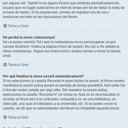
per alguna raó. També hi ha alguns fòrums que eliminen periòdicament els
usuaris que no hagin publicat res en molt de temps per tal de reduir la mida de
la base de dades. Si ha passat això, proveu de registrar-vos de nou i
involucrar-vos més en les discussions del fòrum.
Torna a l’inici
He perdut la meva contrasenya!
No us poseu nerviós! Tot i que la contrasenya no es pot recuperar, es pot
canviar fàcilment. Visiteu la pàgina d’inici de sessió i feu clic a
He oblidat la
meva contrasenya
. Seguiu les instruccions i podreu tornar a iniciar la sessió
aviat.
Torna a l’inici
Per què finalitza la meva sessió automàticament?
Si no seleccioneu la casella
Recorda’m
quan inicieu la sessió, el fòrum només
mantindrà la sessió activa durant un període de temps predefinit. Això evita l’ús
il·lícit del vostre compte per algú altre. Per mantenir la sessió activa,
seleccioneu la casella “Recorda’m” en iniciar-la. Això no és recomanable si
accediu al fòrum des d’un ordinador compartit p.ex. en una biblioteca, un
cibercafè, una aula d’ordinadors a la universitat, etc. Si no podeu veure la
casella, vol dir que un administrador del fòrum ha inhabilitat aquesta funció.
Torna a l’inici