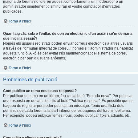
majoria de fòrums no toleren aquest comportament i un moderador o un
administrador simplement disminuiran el vostre comptador d’entrades
publicades.
Torna a l’inici
Quan faig clic sobre l’enllaç de correu electrònic d’un usuari se’m demana
que iniciï la sessió?
Només els usuaris registrats poden enviar correus electrònics a altres usuaris
a través del formulari integrat de correu, i només si l’administrador ha habilitat
aquesta funció. Això és per evitar l’ús malintencionat del sistema de correu
electrònic per part d’usuaris anònims.
Torna a l’inici
Problemes de publicació
Com publico un tema nou o una resposta?
Per publicar un tema en un fòrum, feu clic al botó "Entrada nova". Per publicar
una resposta en un tam, feu clic al botó "Publica resposta". És possible que us
hagueu de registrar per poder publicar un missatge. Teniu una llista dels
permisos de cada fòrum a la part inferior de les pàgines del fòrum i del tema.
Per exemple: podeu publicar temes nous, podeu publicar fitxers adjunts, etc.
Torna a l’inici
Com edito o elimino una entrada?