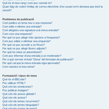
Què és el meu rang i com puc canviar-lo?
Quan faig clic sobre l’enllaç de correu electrònic d’un usuari se’m demana que iniciï la
sessió?
Problemes de publicació
Com publico un tema nou o una resposta?
Com edito o elimino una entrada?
Com afegeixo una signatura a la meva entrada?
Com creo una enquesta?
Per què no puc afegir més opcions a l’enquesta?
Com puc editar o eliminar una enquesta?
Per què no puc accedir a un fòrum?
Per què no puc afegir fitxers adjunts?
Per què he rebut un advertiment?
Com puc informar d’una entrada a un moderador?
Per a què serveix el botó “Desa” del formulari de publicació?
Per què cal que la meva entrada sigui aprovada?
Com reactivo el meu tema?
Formatació i tipus de tema
Què és el BBCode?
Puc utilitzar HTML?
Què són les emoticones?
Puc publicar imatges?
Què són els avisos globals?
Què són els avisos?
Què són els temes recurrents?
Què són els temes bloquejats?
Què són les icones de tema?