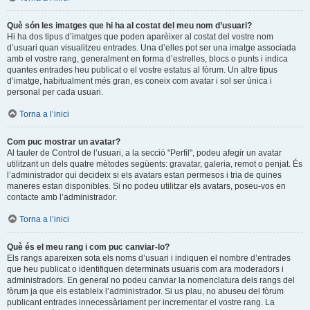
Què són les imatges que hi ha al costat del meu nom d’usuari?
Hi ha dos tipus d’imatges que poden aparèixer al costat del vostre nom
d’usuari quan visualitzeu entrades. Una d’elles pot ser una imatge associada
amb el vostre rang, generalment en forma d’estrelles, blocs o punts i indica
quantes entrades heu publicat o el vostre estatus al fòrum. Un altre tipus
d’imatge, habitualment més gran, es coneix com avatar i sol ser única i
personal per cada usuari.
Torna a l’inici
Com puc mostrar un avatar?
Al tauler de Control de l’usuari, a la secció "Perfil", podeu afegir un avatar
utilitzant un dels quatre mètodes següents: gravatar, galeria, remot o penjat. És
l’administrador qui decideix si els avatars estan permesos i tria de quines
maneres estan disponibles. Si no podeu utilitzar els avatars, poseu-vos en
contacte amb l’administrador.
Torna a l’inici
Què és el meu rang i com puc canviar-lo?
Els rangs apareixen sota els noms d’usuari i indiquen el nombre d’entrades
que heu publicat o identifiquen determinats usuaris com ara moderadors i
administradors. En general no podeu canviar la nomenclatura dels rangs del
fòrum ja que els estableix l’administrador. Si us plau, no abuseu del fòrum
publicant entrades innecessàriament per incrementar el vostre rang. La