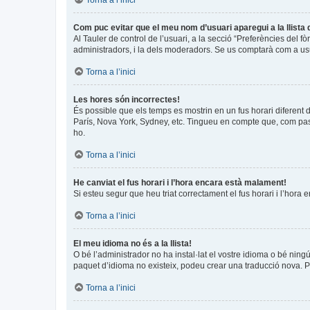
Torna a l’inici
Com puc evitar que el meu nom d’usuari aparegui a la llista
Al Tauler de control de l’usuari, a la secció “Preferències del f
administradors, i la dels moderadors. Se us comptarà com a usu
Torna a l’inici
Les hores són incorrectes!
És possible que els temps es mostrin en un fus horari diferent de
París, Nova York, Sydney, etc. Tingueu en compte que, com pass
ho.
Torna a l’inici
He canviat el fus horari i l’hora encara està malament!
Si esteu segur que heu triat correctament el fus horari i l’hora 
Torna a l’inici
El meu idioma no és a la llista!
O bé l’administrador no ha instal·lat el vostre idioma o bé ning
paquet d’idioma no existeix, podeu crear una traducció nova. 
Torna a l’inici