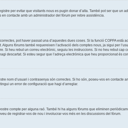
registre per evitar que visitants nous es pugin donar d’alta. També pot ser que un a
os en contacte amb un administrador del fòrum per rebre assistència.
correctes, pot haver passat una d’aquestes dues coses. Si la funció COPPA està ac
t. Alguns fòrums també requereixen l’activació dels comptes nous, ja sigui per l’us
re. Si heu rebut un correu electrònic, seguiu les instruccions. Si no heu rebut cap
l’hagi descartat. Si esteu segur que l’adreça electrònica que heu proporcionat és c
ostre nom d’usuari i contrasenya són correctes. Si ho són, poseu-vos en contacte 
ingui un error de configuració que hagi d’arreglar.
l vostre compte per alguna raó. També hi ha alguns fòrums que eliminen periòdicame
roveu de registrar-vos de nou i involucrar-vos més en les discussions del fòrum.