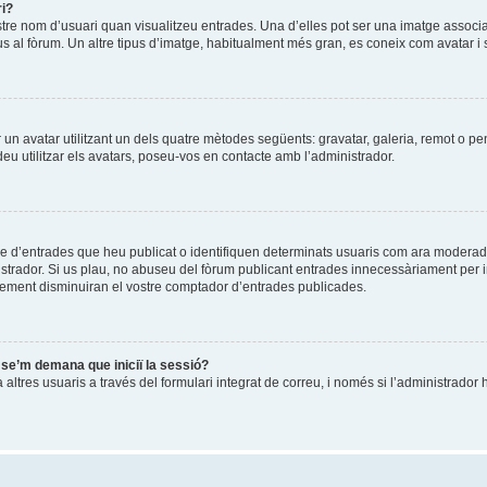
ri?
stre nom d’usuari quan visualitzeu entrades. Una d’elles pot ser una imatge associ
us al fòrum. Un altre tipus d’imatge, habitualment més gran, es coneix com avatar i 
ir un avatar utilitzant un dels quatre mètodes següents: gravatar, galeria, remot o pe
u utilitzar els avatars, poseu-vos en contacte amb l’administrador.
re d’entrades que heu publicat o identifiquen determinats usuaris com ara moderad
istrador. Si us plau, no abuseu del fòrum publicant entrades innecessàriament per 
ement disminuiran el vostre comptador d’entrades publicades.
i se’m demana que iniciï la sessió?
ltres usuaris a través del formulari integrat de correu, i només si l’administrador h