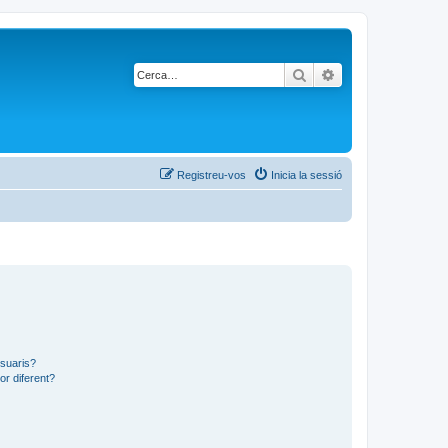
Cerca
Cerca avançada
Registreu-vos
Inicia la sessió
usuaris?
or diferent?