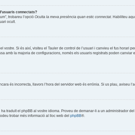
 d’usuaris connectats?
òrum”, trobareu l’opció
Oculta la meva presència quan estic connectat
. Habiliteu aqu
ari ocult.
l vostre. Si és així, visiteu el Tauler de control de l’usuari i canvieu el fus horari 
a amb la majoria de configuracions, només els usuaris registrats poden canviar el f
encara és incorrecta, llavors l’hora del servidor web és errònia. Si us plau, aviseu l
ú ha traduït el phpBB al vostre idioma. Proveu de demanar-li a un administrador del f
Podeu trobar més informació al lloc web del
phpBB
®.