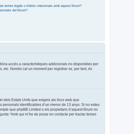
tar temes legals o d’abús relacionats amb aquest fòrum?
strador del fòrum?
s dóna accés a característiques addicionals no disponibles per
is, etc. Només cal un moment per registrar-se, per tant, és
ei dels Estats Units que exigeix als llocs web que
es personals identificables d’un menor de 13 anys. Si no esteu
compte que phpBB Limited o els propietaris d’aquest fòrum no
egunta “Amb qui m’he de posar en contacte per tractar temes