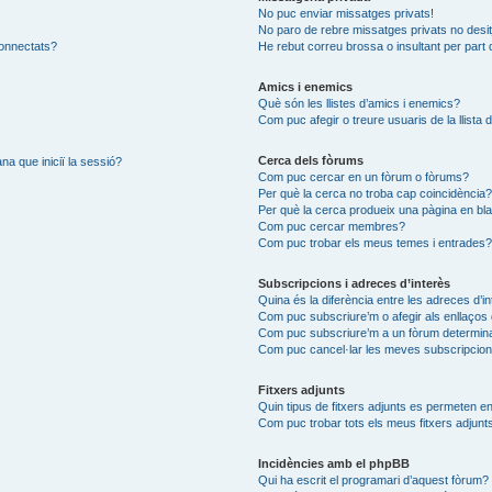
No puc enviar missatges privats!
No paro de rebre missatges privats no desit
connectats?
He rebut correu brossa o insultant per part 
Amics i enemics
Què són les llistes d’amics i enemics?
Com puc afegir o treure usuaris de la llista
Cerca dels fòrums
na que iniciï la sessió?
Com puc cercar en un fòrum o fòrums?
Per què la cerca no troba cap coincidència
Per què la cerca produeix una pàgina en bl
Com puc cercar membres?
Com puc trobar els meus temes i entrades
Subscripcions i adreces d’interès
Quina és la diferència entre les adreces d’i
Com puc subscriure’m o afegir als enllaços 
Com puc subscriure’m a un fòrum determin
Com puc cancel·lar les meves subscripcio
Fitxers adjunts
Quin tipus de fitxers adjunts es permeten 
Com puc trobar tots els meus fitxers adjunt
Incidències amb el phpBB
Qui ha escrit el programari d’aquest fòrum?