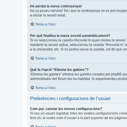
He perdut la meva contrasenya!
No us poseu nerviós! Tot i que la contrasenya no es pot recuperar
a iniciar la sessió aviat.
Torna a l’inici
Per què finalitza la meva sessió automàticament?
Si no seleccioneu la casella
Recorda’m
quan inicieu la sessió, 
mantenir la sessió activa, seleccioneu la casella “Recorda’m” e
a la universitat, etc. Si no podeu veure la casella, vol dir que 
Torna a l’inici
Què fa l’opció “Elimina les galetes”?
“Elimina les galetes” elimina les galetes creades pel phpBB qu
administrador del fòrum les ha habilitat. Si experimenteu problem
Torna a l’inici
Preferències i configuracions de l’usuari
Com puc canviar les meves configuracions?
Si sou un usuari registrat, totes les vostres configuracions s’e
fent clic al vostre nom d’usuari a la part superior de les pàgin