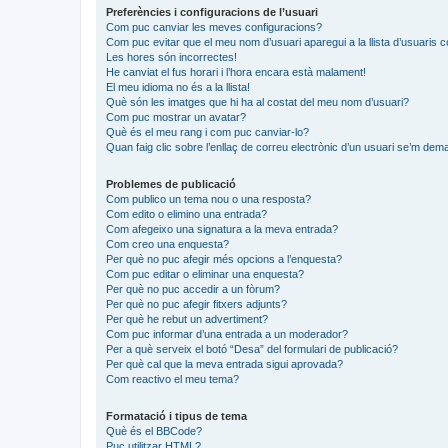
Preferències i configuracions de l’usuari
Com puc canviar les meves configuracions?
Com puc evitar que el meu nom d’usuari aparegui a la llista d’usuaris 
Les hores són incorrectes!
He canviat el fus horari i l’hora encara està malament!
El meu idioma no és a la llista!
Què són les imatges que hi ha al costat del meu nom d’usuari?
Com puc mostrar un avatar?
Què és el meu rang i com puc canviar-lo?
Quan faig clic sobre l’enllaç de correu electrònic d’un usuari se’m dema
Problemes de publicació
Com publico un tema nou o una resposta?
Com edito o elimino una entrada?
Com afegeixo una signatura a la meva entrada?
Com creo una enquesta?
Per què no puc afegir més opcions a l’enquesta?
Com puc editar o eliminar una enquesta?
Per què no puc accedir a un fòrum?
Per què no puc afegir fitxers adjunts?
Per què he rebut un advertiment?
Com puc informar d’una entrada a un moderador?
Per a què serveix el botó “Desa” del formulari de publicació?
Per què cal que la meva entrada sigui aprovada?
Com reactivo el meu tema?
Formatació i tipus de tema
Què és el BBCode?
Puc utilitzar HTML?