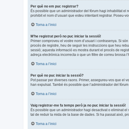
Per què no em puc registrar?
És possible que un administrador del fòrum hagi inhabilitat el 
prohibit el nom d’usuari que esteu intentant registrar. Poseu-v
Torna a l’inici
M’he registrat però no puc iniciar la sessió!
Primer comproveu el vostre nom d’usuari i contrasenya. Si són 
procés de registre, heu de seguir les instruccions que heu rebu
sessió; aquesta informació es mostra durant el procés de regist
adreça electrònica incorrecta o que un filtre de correu brossa 
Torna a l’inici
Per què no puc iniciar la sessió?
Pot passar per diverses raons. Primer, assegureu-vos que el v
han expulsat. També és possible que l’administrador del fòrum t
Torna a l’inici
Vaig registrar-me fa temps però ja no puc iniciar la sessió!
És possible que un administrador hagi desactivat o eliminat e
tal de reduir la mida de la base de dades. Si ha passat això, p
Torna a l’inici