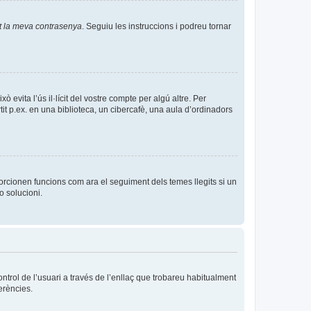
t la meva contrasenya
. Seguiu les instruccions i podreu tornar
evita l’ús il·lícit del vostre compte per algú altre. Per
it p.ex. en una biblioteca, un cibercafè, una aula d’ordinadors
orcionen funcions com ara el seguiment dels temes llegits si un
o solucioni.
ntrol de l’usuari a través de l’enllaç que trobareu habitualment
erències.