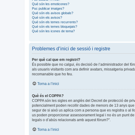
Què són les emoticones?
Puc publicar imatges?
Què són els avisos globals?
Què són els avisos?
Què són els temes recurrents?
Què són els temes bloquejats?
Què són les icones de tema?
Problemes d’inici de sessió i registre
Per què cal que em registri?
És possible que no calgui, és decisió de l’administrador del fòr
als usuaris visitants com ara definir avatars, missatgeria priva
recomanable que ho feu.
Torna a l’inici
Què és el COPPA?
COPPA són les sigles en anglès del Decret de protecció de privad
potencialment poden recollir dades de menors de 13 anys que ob
segur de si això us aplica com a persona que es registra o al 
us poden proporcionar assessorament legal i no és un punt de c
legals o d’abús relacionats amb aquest fòrum?”.
Torna a l’inici