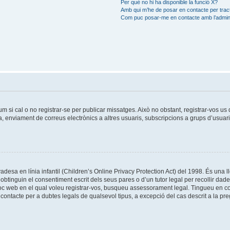
Per què no hi ha disponible la funció X?
Amb qui m’he de posar en contacte per trac
Com puc posar-me en contacte amb l’admini
um si cal o no registrar-se per publicar missatges. Això no obstant, registrar-vos u
da, enviament de correus electrònics a altres usuaris, subscripcions a grups d’usuar
esa en línia infantil (Children’s Online Privacy Protection Act) del 1998. És una ll
tinguin el consentiment escrit dels seus pares o d’un tutor legal per recollir dad
lloc web en el qual voleu registrar-vos, busqueu assessorament legal. Tingueu en 
ontacte per a dubtes legals de qualsevol tipus, a excepció del cas descrit a la pr