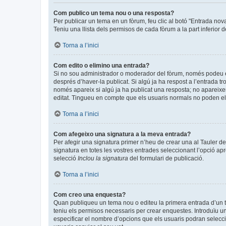
Com publico un tema nou o una resposta?
Per publicar un tema en un fòrum, feu clic al botó "Entrada nov
Teniu una llista dels permisos de cada fòrum a la part inferior 
Torna a l’inici
Com edito o elimino una entrada?
Si no sou administrador o moderador del fòrum, només podeu edi
després d’haver-la publicat. Si algú ja ha respost a l’entrada tr
només apareix si algú ja ha publicat una resposta; no apareixer
editat. Tingueu en compte que els usuaris normals no poden eli
Torna a l’inici
Com afegeixo una signatura a la meva entrada?
Per afegir una signatura primer n’heu de crear una al Tauler de
signatura en totes les vostres entrades seleccionant l’opció apr
selecció
Inclou la signatura
del formulari de publicació.
Torna a l’inici
Com creo una enquesta?
Quan publiqueu un tema nou o editeu la primera entrada d’un te
teniu els permisos necessaris per crear enquestes. Introduïu u
especificar el nombre d’opcions que els usuaris podran seleccio