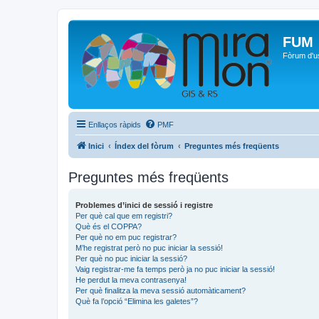
FUM
Fòrum d'u
Enllaços ràpids
PMF
Inici
Índex del fòrum
Preguntes més freqüents
Preguntes més freqüents
Problemes d’inici de sessió i registre
Per què cal que em registri?
Què és el COPPA?
Per què no em puc registrar?
M’he registrat però no puc iniciar la sessió!
Per què no puc iniciar la sessió?
Vaig registrar-me fa temps però ja no puc iniciar la sessió!
He perdut la meva contrasenya!
Per què finalitza la meva sessió automàticament?
Què fa l’opció “Elimina les galetes”?