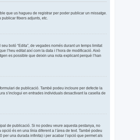
sible que us hagueu de registrar per poder publicar un missatge.
ublicar fitxers adjunts, etc.
l seu botó “Edita”, de vegades només durant un temps limitat
ue l’heu editat així com la data i l’hora de modificació. Això
sitgen es possible que deixin una nota explicant perquè l’han
formulari de publicació. També podeu incloure per defecte la
ura s’inclogui en entrades individuals desactivant la casella de
cipal de publicació. Si no podeu veure aquesta pestanya, no
 opció és en una línia diferent a l’àrea de text. També podeu
0 per una durada infinita) i per acabar l’opció que permet als