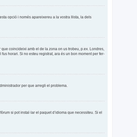
esta opció i només apareixereu a la vostra llista, la dels
per que coincideixi amb el de la zona on us trobeu, p.ex. Londres,
us horari. Si no esteu registrat, ara és un bon moment per fer-
’administrador per que arregli el problema.
òrum si pot instal·lar el paquet d’idioma que necessiteu. Si el