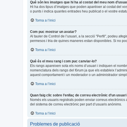
Què són les imatges que hi ha al costat del meu nom d’usua
Hi ha dos tipus d’imatges que poden aparèixer al costat del vo
o punts i indica quantes entrades heu publicat o el vostre estat
Torna a l’inici
Com puc mostrar un avatar?
Al tauler de Control de l’usuari, a la secció "Perfil", podeu afeg
permesos i tria de quines maneres estan disponibles. Si no pode
Torna a l’inici
Què és el meu rang i com puc canviar-lo?
Els rangs apareixen sota els noms d’usuari i indiquen el nomb
nomenclatura dels rangs del fòrum ja que els estableix l’admin
aquest comportament i un moderador o un administrador simpl
Torna a l’inici
Quan faig clic sobre l’enllaç de correu electrònic d’un usuar
Només els usuaris registrats poden enviar correus electrònics a a
del sistema de correu electrònic per part d’usuaris anònims.
Torna a l’inici
Problemes de publicació