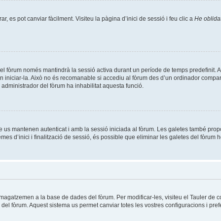
, es pot canviar fàcilment. Visiteu la pàgina d’inici de sessió i feu clic a
He oblida
el fòrum només mantindrà la sessió activa durant un període de temps predefinit. Això 
n iniciar-la. Això no és recomanable si accediu al fòrum des d’un ordinador compart
un administrador del fòrum ha inhabilitat aquesta funció.
e us mantenen autenticat i amb la sessió iniciada al fòrum. Les galetes també prop
es d’inici i finalització de sessió, és possible que eliminar les galetes del fòrum h
mmagatzemen a la base de dades del fòrum. Per modificar-les, visiteu el Tauler de co
es del fòrum. Aquest sistema us permet canviar totes les vostres configuracions i pref