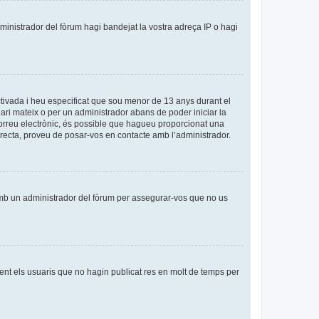
dministrador del fòrum hagi bandejat la vostra adreça IP o hagi
tivada i heu especificat que sou menor de 13 anys durant el
uari mateix o per un administrador abans de poder iniciar la
 correu electrònic, és possible que hagueu proporcionat una
orrecta, proveu de posar-vos en contacte amb l’administrador.
amb un administrador del fòrum per assegurar-vos que no us
nt els usuaris que no hagin publicat res en molt de temps per