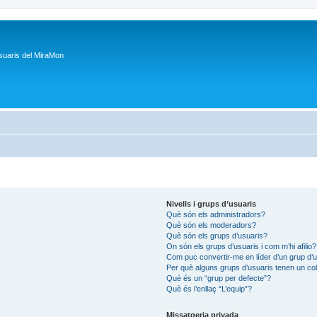
suaris del MiraMon
Nivells i grups d’usuaris
Què són els administradors?
Què són els moderadors?
Què són els grups d’usuaris?
On són els grups d’usuaris i com m’hi afilio?
Com puc convertir-me en líder d’un grup d’
Per què alguns grups d’usuaris tenen un col
Què és un “grup per defecte”?
Què és l’enllaç “L’equip”?
Missatgeria privada