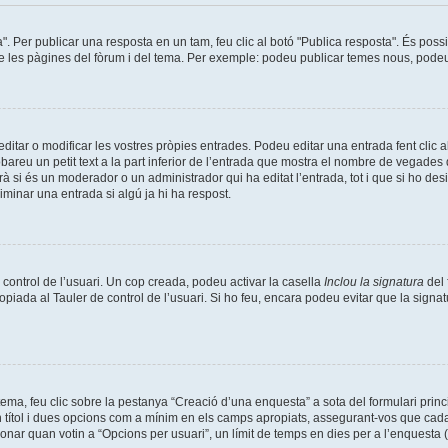
a". Per publicar una resposta en un tam, feu clic al botó "Publica resposta". És pos
de les pàgines del fòrum i del tema. Per exemple: podeu publicar temes nous, podeu p
tar o modificar les vostres pròpies entrades. Podeu editar una entrada fent clic a
obareu un petit text a la part inferior de l’entrada que mostra el nombre de vegades q
à si és un moderador o un administrador qui ha editat l’entrada, tot i que si ho de
minar una entrada si algú ja hi ha respost.
 control de l’usuari. Un cop creada, podeu activar la casella
Inclou la signatura
del 
opiada al Tauler de control de l’usuari. Si ho feu, encara podeu evitar que la signat
ma, feu clic sobre la pestanya “Creació d’una enquesta” a sota del formulari prin
n títol i dues opcions com a mínim en els camps apropiats, assegurant-vos que cada
nar quan votin a “Opcions per usuari”, un límit de temps en dies per a l’enquesta (