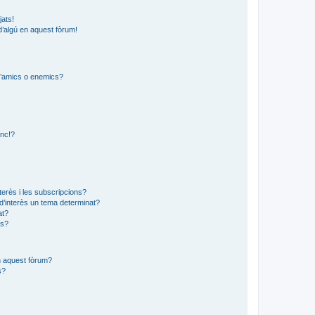
jats!
d’algú en aquest fòrum!
 d’amics o enemics?
?
anc!?
?
nterès i les subscripcions?
d’interès un tema determinat?
at?
ns?
en aquest fòrum?
s?