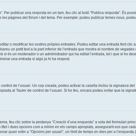
a". Per publicar una resposta en un tam, feu clic al botó "Publica resposta". És pos
de les pàgines del fòrum i del tema. Per exemple: podeu publicar temes nous, podeu p
tar o modificar les vostres pròpies entrades. Podeu editar una entrada fent clic a
obareu un petit text a la part inferior de l’entrada que mostra el nombre de vegades q
à si és un moderador o un administrador qui ha editat l’entrada, tot i que si ho de
minar una entrada si algú ja hi ha respost.
 control de l’usuari. Un cop creada, podeu activar la casella
Inclou la signatura
del 
opiada al Tauler de control de l’usuari. Si ho feu, encara podeu evitar que la signat
ma, feu clic sobre la pestanya “Creació d’una enquesta” a sota del formulari prin
n títol i dues opcions com a mínim en els camps apropiats, assegurant-vos que cada
nar quan votin a “Opcions per usuari”, un límit de temps en dies per a l’enquesta (