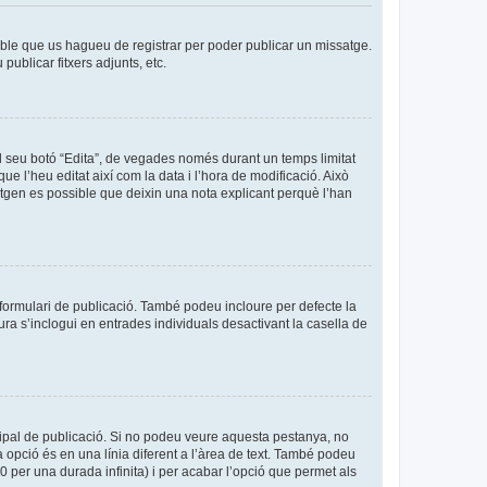
sible que us hagueu de registrar per poder publicar un missatge.
ublicar fitxers adjunts, etc.
l seu botó “Edita”, de vegades només durant un temps limitat
ue l’heu editat així com la data i l’hora de modificació. Això
sitgen es possible que deixin una nota explicant perquè l’han
formulari de publicació. També podeu incloure per defecte la
ura s’inclogui en entrades individuals desactivant la casella de
cipal de publicació. Si no podeu veure aquesta pestanya, no
 opció és en una línia diferent a l’àrea de text. També podeu
0 per una durada infinita) i per acabar l’opció que permet als