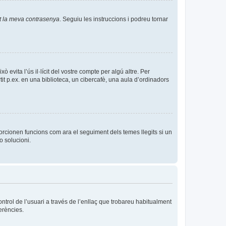
t la meva contrasenya
. Seguiu les instruccions i podreu tornar
evita l’ús il·lícit del vostre compte per algú altre. Per
it p.ex. en una biblioteca, un cibercafè, una aula d’ordinadors
orcionen funcions com ara el seguiment dels temes llegits si un
o solucioni.
ntrol de l’usuari a través de l’enllaç que trobareu habitualment
erències.