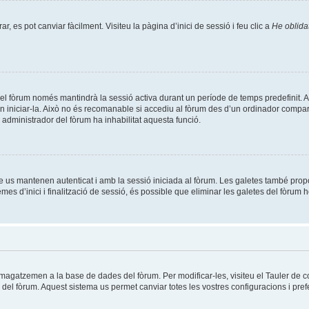
, es pot canviar fàcilment. Visiteu la pàgina d’inici de sessió i feu clic a
He oblida
el fòrum només mantindrà la sessió activa durant un període de temps predefinit. Això 
n iniciar-la. Això no és recomanable si accediu al fòrum des d’un ordinador compart
un administrador del fòrum ha inhabilitat aquesta funció.
e us mantenen autenticat i amb la sessió iniciada al fòrum. Les galetes també prop
es d’inici i finalització de sessió, és possible que eliminar les galetes del fòrum h
mmagatzemen a la base de dades del fòrum. Per modificar-les, visiteu el Tauler de co
es del fòrum. Aquest sistema us permet canviar totes les vostres configuracions i pref