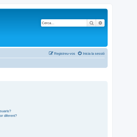
Cerca
Cerca avançada
Registreu-vos
Inicia la sessió
usuaris?
or diferent?