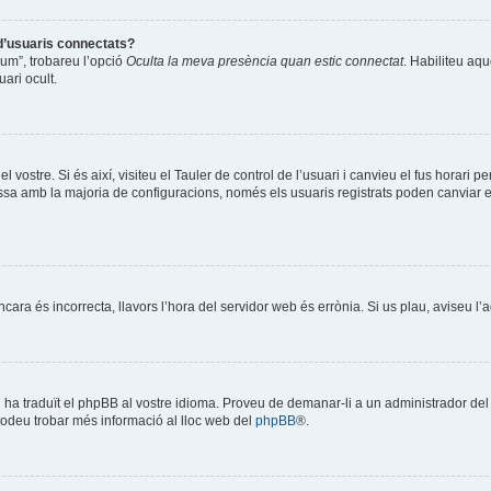
 d’usuaris connectats?
òrum”, trobareu l’opció
Oculta la meva presència quan estic connectat
. Habiliteu aqu
ari ocult.
l vostre. Si és així, visiteu el Tauler de control de l’usuari i canvieu el fus horari 
a amb la majoria de configuracions, només els usuaris registrats poden canviar el f
encara és incorrecta, llavors l’hora del servidor web és errònia. Si us plau, aviseu l
ú ha traduït el phpBB al vostre idioma. Proveu de demanar-li a un administrador del f
Podeu trobar més informació al lloc web del
phpBB
®.