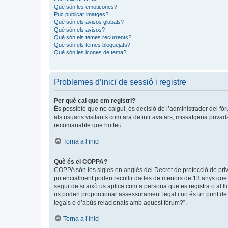
Què són les emoticones?
Puc publicar imatges?
Què són els avisos globals?
Què són els avisos?
Què són els temes recurrents?
Què són els temes bloquejats?
Què són les icones de tema?
Problemes d’inici de sessió i registre
Per què cal que em registri?
És possible que no calgui, és decisió de l’administrador del fòr
als usuaris visitants com ara definir avatars, missatgeria priva
recomanable que ho feu.
Torna a l’inici
Què és el COPPA?
COPPA són les sigles en anglès del Decret de protecció de privad
potencialment poden recollir dades de menors de 13 anys que ob
segur de si això us aplica com a persona que es registra o al 
us poden proporcionar assessorament legal i no és un punt de c
legals o d’abús relacionats amb aquest fòrum?”.
Torna a l’inici