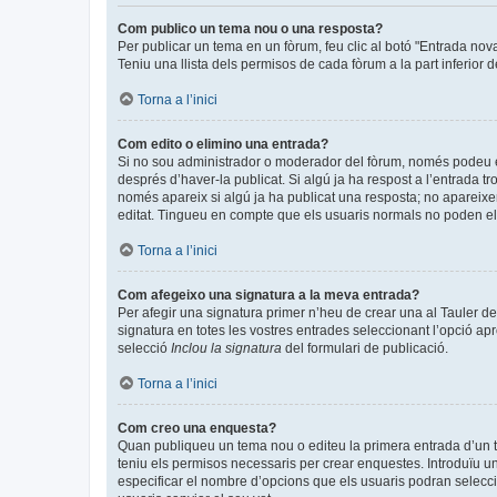
Com publico un tema nou o una resposta?
Per publicar un tema en un fòrum, feu clic al botó "Entrada nov
Teniu una llista dels permisos de cada fòrum a la part inferior 
Torna a l’inici
Com edito o elimino una entrada?
Si no sou administrador o moderador del fòrum, només podeu edi
després d’haver-la publicat. Si algú ja ha respost a l’entrada tr
només apareix si algú ja ha publicat una resposta; no apareixer
editat. Tingueu en compte que els usuaris normals no poden eli
Torna a l’inici
Com afegeixo una signatura a la meva entrada?
Per afegir una signatura primer n’heu de crear una al Tauler de
signatura en totes les vostres entrades seleccionant l’opció apr
selecció
Inclou la signatura
del formulari de publicació.
Torna a l’inici
Com creo una enquesta?
Quan publiqueu un tema nou o editeu la primera entrada d’un te
teniu els permisos necessaris per crear enquestes. Introduïu u
especificar el nombre d’opcions que els usuaris podran seleccio