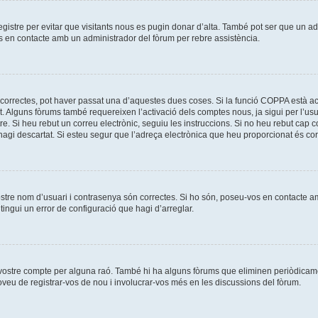
registre per evitar que visitants nous es pugin donar d’alta. També pot ser que un a
os en contacte amb un administrador del fòrum per rebre assistència.
correctes, pot haver passat una d’aquestes dues coses. Si la funció COPPA està ac
t. Alguns fòrums també requereixen l’activació dels comptes nous, ja sigui per l’us
re. Si heu rebut un correu electrònic, seguiu les instruccions. Si no heu rebut cap
l’hagi descartat. Si esteu segur que l’adreça electrònica que heu proporcionat és c
ostre nom d’usuari i contrasenya són correctes. Si ho són, poseu-vos en contacte 
ingui un error de configuració que hagi d’arreglar.
l vostre compte per alguna raó. També hi ha alguns fòrums que eliminen periòdicame
roveu de registrar-vos de nou i involucrar-vos més en les discussions del fòrum.