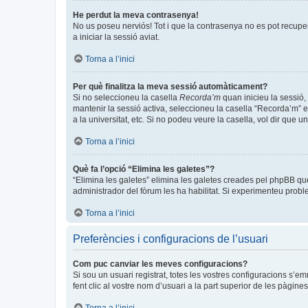
He perdut la meva contrasenya!
No us poseu nerviós! Tot i que la contrasenya no es pot recuperar
a iniciar la sessió aviat.
Torna a l’inici
Per què finalitza la meva sessió automàticament?
Si no seleccioneu la casella
Recorda’m
quan inicieu la sessió, 
mantenir la sessió activa, seleccioneu la casella “Recorda’m” e
a la universitat, etc. Si no podeu veure la casella, vol dir que 
Torna a l’inici
Què fa l’opció “Elimina les galetes”?
“Elimina les galetes” elimina les galetes creades pel phpBB qu
administrador del fòrum les ha habilitat. Si experimenteu problem
Torna a l’inici
Preferències i configuracions de l’usuari
Com puc canviar les meves configuracions?
Si sou un usuari registrat, totes les vostres configuracions s’e
fent clic al vostre nom d’usuari a la part superior de les pàgin