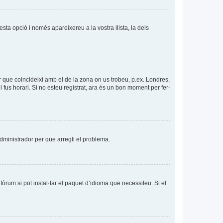
esta opció i només apareixereu a la vostra llista, la dels
per que coincideixi amb el de la zona on us trobeu, p.ex. Londres,
us horari. Si no esteu registrat, ara és un bon moment per fer-
’administrador per que arregli el problema.
òrum si pot instal·lar el paquet d’idioma que necessiteu. Si el