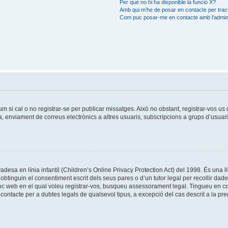
Per què no hi ha disponible la funció X?
Amb qui m’he de posar en contacte per trac
Com puc posar-me en contacte amb l’admini
um si cal o no registrar-se per publicar missatges. Això no obstant, registrar-vos u
da, enviament de correus electrònics a altres usuaris, subscripcions a grups d’usuar
esa en línia infantil (Children’s Online Privacy Protection Act) del 1998. És una ll
tinguin el consentiment escrit dels seus pares o d’un tutor legal per recollir dad
lloc web en el qual voleu registrar-vos, busqueu assessorament legal. Tingueu en 
ontacte per a dubtes legals de qualsevol tipus, a excepció del cas descrit a la pr