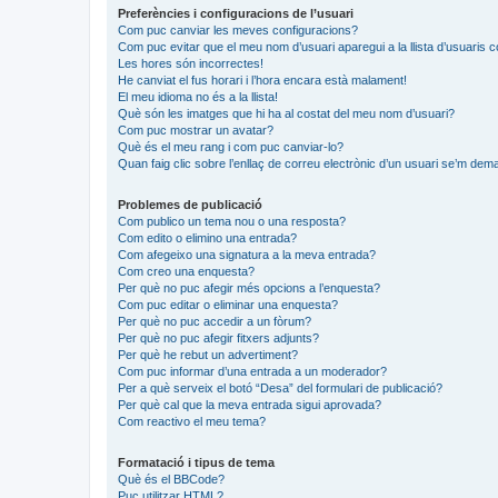
Preferències i configuracions de l’usuari
Com puc canviar les meves configuracions?
Com puc evitar que el meu nom d’usuari aparegui a la llista d’usuaris 
Les hores són incorrectes!
He canviat el fus horari i l’hora encara està malament!
El meu idioma no és a la llista!
Què són les imatges que hi ha al costat del meu nom d’usuari?
Com puc mostrar un avatar?
Què és el meu rang i com puc canviar-lo?
Quan faig clic sobre l’enllaç de correu electrònic d’un usuari se’m dema
Problemes de publicació
Com publico un tema nou o una resposta?
Com edito o elimino una entrada?
Com afegeixo una signatura a la meva entrada?
Com creo una enquesta?
Per què no puc afegir més opcions a l’enquesta?
Com puc editar o eliminar una enquesta?
Per què no puc accedir a un fòrum?
Per què no puc afegir fitxers adjunts?
Per què he rebut un advertiment?
Com puc informar d’una entrada a un moderador?
Per a què serveix el botó “Desa” del formulari de publicació?
Per què cal que la meva entrada sigui aprovada?
Com reactivo el meu tema?
Formatació i tipus de tema
Què és el BBCode?
Puc utilitzar HTML?