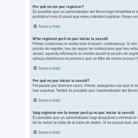
Per què no em puc registrar?
És possible que un administrador del fòrum hagi inhabilitat el 
prohibit el nom d’usuari que esteu intentant registrar. Poseu-v
Torna a l’inici
M’he registrat però no puc iniciar la sessió!
Primer comproveu el vostre nom d’usuari i contrasenya. Si són 
procés de registre, heu de seguir les instruccions que heu rebu
sessió; aquesta informació es mostra durant el procés de regist
adreça electrònica incorrecta o que un filtre de correu brossa 
Torna a l’inici
Per què no puc iniciar la sessió?
Pot passar per diverses raons. Primer, assegureu-vos que el v
han expulsat. També és possible que l’administrador del fòrum t
Torna a l’inici
Vaig registrar-me fa temps però ja no puc iniciar la sessió!
És possible que un administrador hagi desactivat o eliminat e
tal de reduir la mida de la base de dades. Si ha passat això, p
Torna a l’inici