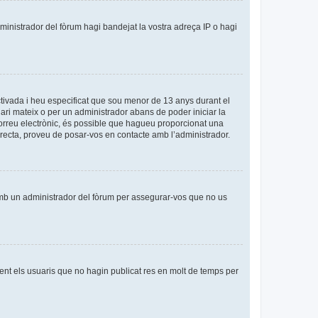
dministrador del fòrum hagi bandejat la vostra adreça IP o hagi
tivada i heu especificat que sou menor de 13 anys durant el
uari mateix o per un administrador abans de poder iniciar la
 correu electrònic, és possible que hagueu proporcionat una
orrecta, proveu de posar-vos en contacte amb l’administrador.
amb un administrador del fòrum per assegurar-vos que no us
nt els usuaris que no hagin publicat res en molt de temps per