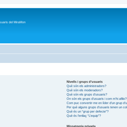
suaris del MiraMon
Nivells i grups d’usuaris
Què són els administradors?
Què són els moderadors?
Què són els grups d’usuaris?
On són els grups d’usuaris i com m’hi afilio?
Com puc convertir-me en líder d’un grup d’
Per què alguns grups d’usuaris tenen un col
Què és un “grup per defecte”?
Què és l’enllaç “L’equip”?
Missatgeria privada