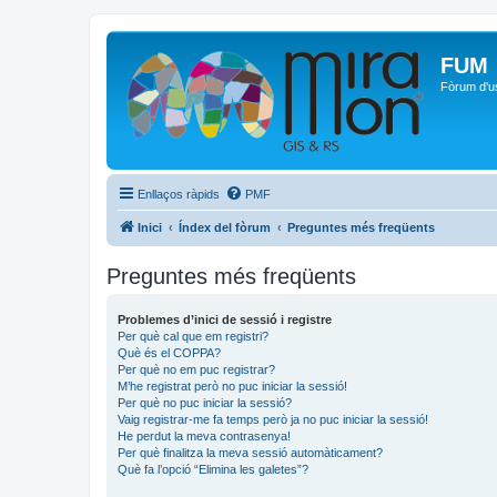
FUM
Fòrum d'u
Enllaços ràpids
PMF
Inici
Índex del fòrum
Preguntes més freqüents
Preguntes més freqüents
Problemes d’inici de sessió i registre
Per què cal que em registri?
Què és el COPPA?
Per què no em puc registrar?
M’he registrat però no puc iniciar la sessió!
Per què no puc iniciar la sessió?
Vaig registrar-me fa temps però ja no puc iniciar la sessió!
He perdut la meva contrasenya!
Per què finalitza la meva sessió automàticament?
Què fa l’opció “Elimina les galetes”?