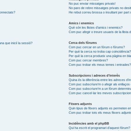
No puc enviar missatges privats!
No paro de rebre missatges privats no desit
connectats?
He rebut correu brossa o insultant per part 
Amics i enemics
Què són les llistes d’amics i enemics?
Com puc afegir o treure usuaris de la llista
Cerca dels fòrums
na que iniciï la sessió?
Com puc cercar en un fòrum o fòrums?
Per què la cerca no troba cap coincidència
Per què la cerca produeix una pàgina en bl
Com puc cercar membres?
Com puc trobar els meus temes i entrades
Subscripcions i adreces d’interès
Quina és la diferència entre les adreces d’i
Com puc subscriure’m o afegir als enllaços 
Com puc subscriure’m a un fòrum determin
Com puc cancel·lar les meves subscripcio
Fitxers adjunts
Quin tipus de fitxers adjunts es permeten 
Com puc trobar tots els meus fitxers adjunt
Incidències amb el phpBB
Qui ha escrit el programari d’aquest fòrum?