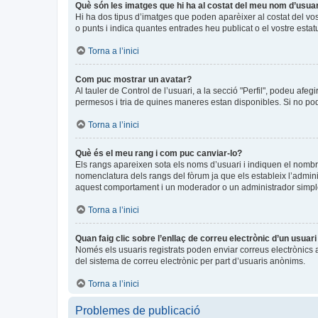
Què són les imatges que hi ha al costat del meu nom d’usua
Hi ha dos tipus d’imatges que poden aparèixer al costat del vo
o punts i indica quantes entrades heu publicat o el vostre estat
Torna a l’inici
Com puc mostrar un avatar?
Al tauler de Control de l’usuari, a la secció "Perfil", podeu afeg
permesos i tria de quines maneres estan disponibles. Si no pode
Torna a l’inici
Què és el meu rang i com puc canviar-lo?
Els rangs apareixen sota els noms d’usuari i indiquen el nomb
nomenclatura dels rangs del fòrum ja que els estableix l’admin
aquest comportament i un moderador o un administrador simpl
Torna a l’inici
Quan faig clic sobre l’enllaç de correu electrònic d’un usuar
Només els usuaris registrats poden enviar correus electrònics a a
del sistema de correu electrònic per part d’usuaris anònims.
Torna a l’inici
Problemes de publicació