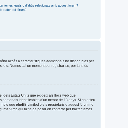
tar temes legals o d’abús relacionats amb aquest fòrum?
strador del fòrum?
s dóna accés a característiques addicionals no disponibles per
is, etc. Només cal un moment per registrar-se, per tant, és
ei dels Estats Units que exigeix als llocs web que
es personals identificables d’un menor de 13 anys. Si no esteu
compte que phpBB Limited o els propietaris d’aquest fòrum no
egunta “Amb qui m’he de posar en contacte per tractar temes