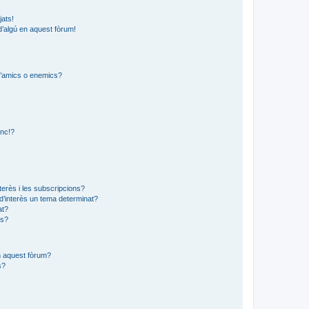
jats!
d’algú en aquest fòrum!
 d’amics o enemics?
?
anc!?
?
nterès i les subscripcions?
d’interès un tema determinat?
at?
ns?
en aquest fòrum?
s?