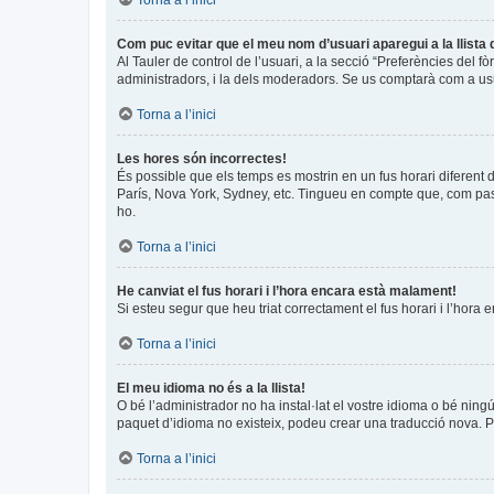
Torna a l’inici
Com puc evitar que el meu nom d’usuari aparegui a la llista
Al Tauler de control de l’usuari, a la secció “Preferències del f
administradors, i la dels moderadors. Se us comptarà com a usu
Torna a l’inici
Les hores són incorrectes!
És possible que els temps es mostrin en un fus horari diferent de
París, Nova York, Sydney, etc. Tingueu en compte que, com pass
ho.
Torna a l’inici
He canviat el fus horari i l’hora encara està malament!
Si esteu segur que heu triat correctament el fus horari i l’hora 
Torna a l’inici
El meu idioma no és a la llista!
O bé l’administrador no ha instal·lat el vostre idioma o bé ning
paquet d’idioma no existeix, podeu crear una traducció nova. 
Torna a l’inici