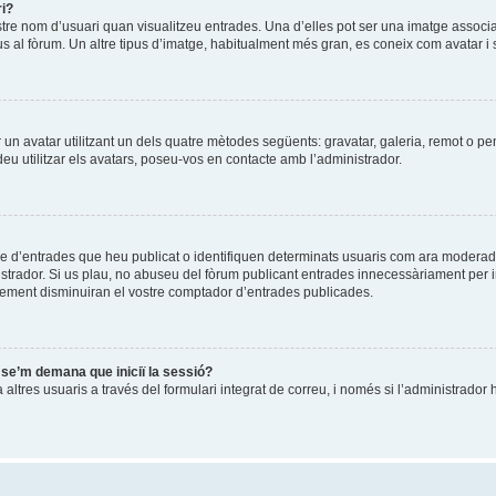
ri?
stre nom d’usuari quan visualitzeu entrades. Una d’elles pot ser una imatge associ
us al fòrum. Un altre tipus d’imatge, habitualment més gran, es coneix com avatar i 
ir un avatar utilitzant un dels quatre mètodes següents: gravatar, galeria, remot o pe
u utilitzar els avatars, poseu-vos en contacte amb l’administrador.
re d’entrades que heu publicat o identifiquen determinats usuaris com ara moderad
istrador. Si us plau, no abuseu del fòrum publicant entrades innecessàriament per 
ement disminuiran el vostre comptador d’entrades publicades.
i se’m demana que iniciï la sessió?
ltres usuaris a través del formulari integrat de correu, i només si l’administrador h