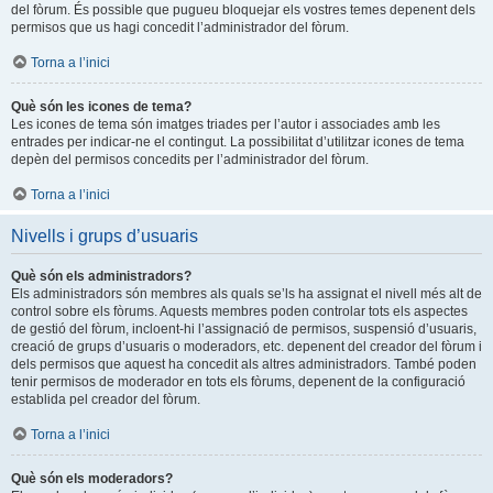
del fòrum. És possible que pugueu bloquejar els vostres temes depenent dels
permisos que us hagi concedit l’administrador del fòrum.
Torna a l’inici
Què són les icones de tema?
Les icones de tema són imatges triades per l’autor i associades amb les
entrades per indicar-ne el contingut. La possibilitat d’utilitzar icones de tema
depèn del permisos concedits per l’administrador del fòrum.
Torna a l’inici
Nivells i grups d’usuaris
Què són els administradors?
Els administradors són membres als quals se’ls ha assignat el nivell més alt de
control sobre els fòrums. Aquests membres poden controlar tots els aspectes
de gestió del fòrum, incloent-hi l’assignació de permisos, suspensió d’usuaris,
creació de grups d’usuaris o moderadors, etc. depenent del creador del fòrum i
dels permisos que aquest ha concedit als altres administradors. També poden
tenir permisos de moderador en tots els fòrums, depenent de la configuració
establida pel creador del fòrum.
Torna a l’inici
Què són els moderadors?