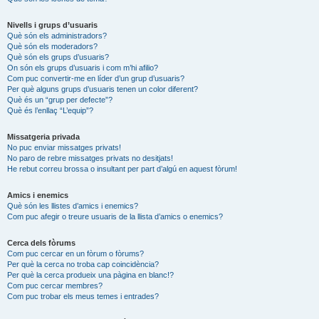
Nivells i grups d’usuaris
Què són els administradors?
Què són els moderadors?
Què són els grups d’usuaris?
On són els grups d’usuaris i com m’hi afilio?
Com puc convertir-me en líder d’un grup d’usuaris?
Per què alguns grups d’usuaris tenen un color diferent?
Què és un “grup per defecte”?
Què és l’enllaç “L’equip”?
Missatgeria privada
No puc enviar missatges privats!
No paro de rebre missatges privats no desitjats!
He rebut correu brossa o insultant per part d’algú en aquest fòrum!
Amics i enemics
Què són les llistes d’amics i enemics?
Com puc afegir o treure usuaris de la llista d’amics o enemics?
Cerca dels fòrums
Com puc cercar en un fòrum o fòrums?
Per què la cerca no troba cap coincidència?
Per què la cerca produeix una pàgina en blanc!?
Com puc cercar membres?
Com puc trobar els meus temes i entrades?