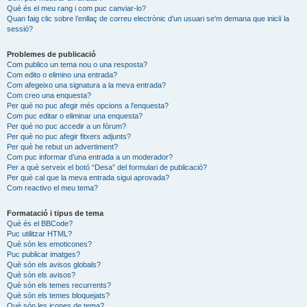
Què és el meu rang i com puc canviar-lo?
Quan faig clic sobre l’enllaç de correu electrònic d’un usuari se’m demana que iniciï la
sessió?
Problemes de publicació
Com publico un tema nou o una resposta?
Com edito o elimino una entrada?
Com afegeixo una signatura a la meva entrada?
Com creo una enquesta?
Per què no puc afegir més opcions a l’enquesta?
Com puc editar o eliminar una enquesta?
Per què no puc accedir a un fòrum?
Per què no puc afegir fitxers adjunts?
Per què he rebut un advertiment?
Com puc informar d’una entrada a un moderador?
Per a què serveix el botó “Desa” del formulari de publicació?
Per què cal que la meva entrada sigui aprovada?
Com reactivo el meu tema?
Formatació i tipus de tema
Què és el BBCode?
Puc utilitzar HTML?
Què són les emoticones?
Puc publicar imatges?
Què són els avisos globals?
Què són els avisos?
Què són els temes recurrents?
Què són els temes bloquejats?
Què són les icones de tema?