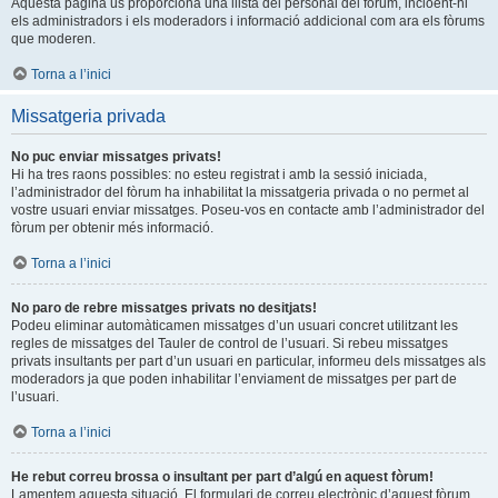
Aquesta pàgina us proporciona una llista del personal del fòrum, incloent-hi
els administradors i els moderadors i informació addicional com ara els fòrums
que moderen.
Torna a l’inici
Missatgeria privada
No puc enviar missatges privats!
Hi ha tres raons possibles: no esteu registrat i amb la sessió iniciada,
l’administrador del fòrum ha inhabilitat la missatgeria privada o no permet al
vostre usuari enviar missatges. Poseu-vos en contacte amb l’administrador del
fòrum per obtenir més informació.
Torna a l’inici
No paro de rebre missatges privats no desitjats!
Podeu eliminar automàticamen missatges d’un usuari concret utilitzant les
regles de missatges del Tauler de control de l’usuari. Si rebeu missatges
privats insultants per part d’un usuari en particular, informeu dels missatges als
moderadors ja que poden inhabilitar l’enviament de missatges per part de
l’usuari.
Torna a l’inici
He rebut correu brossa o insultant per part d’algú en aquest fòrum!
Lamentem aquesta situació. El formulari de correu electrònic d’aquest fòrum