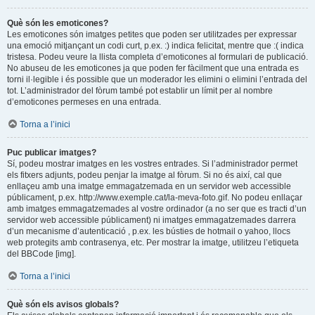
Què són les emoticones?
Les emoticones són imatges petites que poden ser utilitzades per expressar
una emoció mitjançant un codi curt, p.ex. :) indica felicitat, mentre que :( indica
tristesa. Podeu veure la llista completa d’emoticones al formulari de publicació.
No abuseu de les emoticones ja que poden fer fàcilment que una entrada es
torni il·legible i és possible que un moderador les elimini o elimini l’entrada del
tot. L’administrador del fòrum també pot establir un límit per al nombre
d’emoticones permeses en una entrada.
Torna a l’inici
Puc publicar imatges?
Sí, podeu mostrar imatges en les vostres entrades. Si l’administrador permet
els fitxers adjunts, podeu penjar la imatge al fòrum. Si no és així, cal que
enllaçeu amb una imatge emmagatzemada en un servidor web accessible
públicament, p.ex. http://www.exemple.cat/la-meva-foto.gif. No podeu enllaçar
amb imatges emmagatzemades al vostre ordinador (a no ser que es tracti d’un
servidor web accessible públicament) ni imatges emmagatzemades darrera
d’un mecanisme d’autenticació , p.ex. les bústies de hotmail o yahoo, llocs
web protegits amb contrasenya, etc. Per mostrar la imatge, utilitzeu l’etiqueta
del BBCode [img].
Torna a l’inici
Què són els avisos globals?