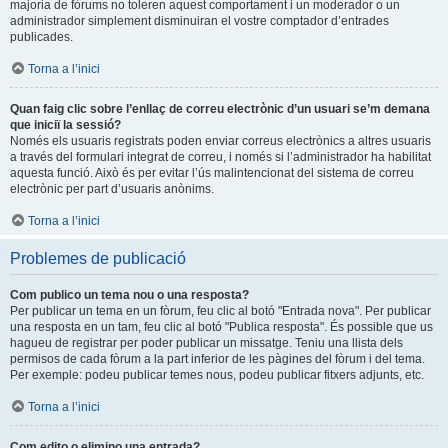
majoria de fòrums no toleren aquest comportament i un moderador o un
administrador simplement disminuiran el vostre comptador d’entrades
publicades.
Torna a l’inici
Quan faig clic sobre l’enllaç de correu electrònic d’un usuari se’m demana
que iniciï la sessió?
Només els usuaris registrats poden enviar correus electrònics a altres usuaris
a través del formulari integrat de correu, i només si l’administrador ha habilitat
aquesta funció. Això és per evitar l’ús malintencionat del sistema de correu
electrònic per part d’usuaris anònims.
Torna a l’inici
Problemes de publicació
Com publico un tema nou o una resposta?
Per publicar un tema en un fòrum, feu clic al botó "Entrada nova". Per publicar
una resposta en un tam, feu clic al botó "Publica resposta". És possible que us
hagueu de registrar per poder publicar un missatge. Teniu una llista dels
permisos de cada fòrum a la part inferior de les pàgines del fòrum i del tema.
Per exemple: podeu publicar temes nous, podeu publicar fitxers adjunts, etc.
Torna a l’inici
Com edito o elimino una entrada?