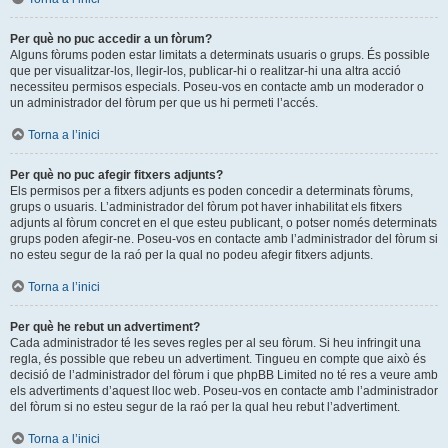
Per què no puc accedir a un fòrum?
Alguns fòrums poden estar limitats a determinats usuaris o grups. És possible
que per visualitzar-los, llegir-los, publicar-hi o realitzar-hi una altra acció
necessiteu permisos especials. Poseu-vos en contacte amb un moderador o
un administrador del fòrum per que us hi permeti l’accés.
Torna a l’inici
Per què no puc afegir fitxers adjunts?
Els permisos per a fitxers adjunts es poden concedir a determinats fòrums,
grups o usuaris. L’administrador del fòrum pot haver inhabilitat els fitxers
adjunts al fòrum concret en el que esteu publicant, o potser només determinats
grups poden afegir-ne. Poseu-vos en contacte amb l’administrador del fòrum si
no esteu segur de la raó per la qual no podeu afegir fitxers adjunts.
Torna a l’inici
Per què he rebut un advertiment?
Cada administrador té les seves regles per al seu fòrum. Si heu infringit una
regla, és possible que rebeu un advertiment. Tingueu en compte que això és
decisió de l’administrador del fòrum i que phpBB Limited no té res a veure amb
els advertiments d’aquest lloc web. Poseu-vos en contacte amb l’administrador
del fòrum si no esteu segur de la raó per la qual heu rebut l’advertiment.
Torna a l’inici