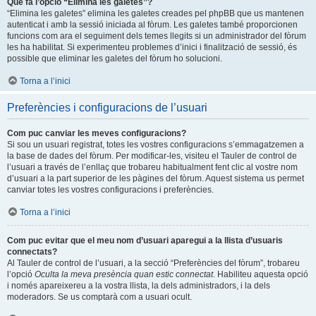
Què fa l’opció “Elimina les galetes”?
“Elimina les galetes” elimina les galetes creades pel phpBB que us mantenen
autenticat i amb la sessió iniciada al fòrum. Les galetes també proporcionen
funcions com ara el seguiment dels temes llegits si un administrador del fòrum
les ha habilitat. Si experimenteu problemes d’inici i finalització de sessió, és
possible que eliminar les galetes del fòrum ho solucioni.
Torna a l’inici
Preferències i configuracions de l’usuari
Com puc canviar les meves configuracions?
Si sou un usuari registrat, totes les vostres configuracions s’emmagatzemen a
la base de dades del fòrum. Per modificar-les, visiteu el Tauler de control de
l’usuari a través de l’enllaç que trobareu habitualment fent clic al vostre nom
d’usuari a la part superior de les pàgines del fòrum. Aquest sistema us permet
canviar totes les vostres configuracions i preferències.
Torna a l’inici
Com puc evitar que el meu nom d’usuari aparegui a la llista d’usuaris
connectats?
Al Tauler de control de l’usuari, a la secció “Preferències del fòrum”, trobareu
l’opció
Oculta la meva presència quan estic connectat
. Habiliteu aquesta opció
i només apareixereu a la vostra llista, la dels administradors, i la dels
moderadors. Se us comptarà com a usuari ocult.