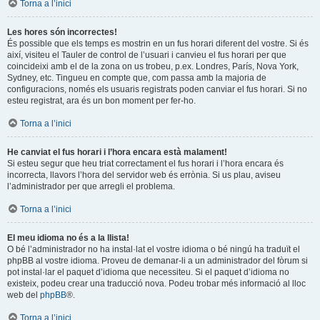
Torna a l’inici
Les hores són incorrectes!
És possible que els temps es mostrin en un fus horari diferent del vostre. Si és
així, visiteu el Tauler de control de l’usuari i canvieu el fus horari per que
coincideixi amb el de la zona on us trobeu, p.ex. Londres, París, Nova York,
Sydney, etc. Tingueu en compte que, com passa amb la majoria de
configuracions, només els usuaris registrats poden canviar el fus horari. Si no
esteu registrat, ara és un bon moment per fer-ho.
Torna a l’inici
He canviat el fus horari i l’hora encara està malament!
Si esteu segur que heu triat correctament el fus horari i l’hora encara és
incorrecta, llavors l’hora del servidor web és errònia. Si us plau, aviseu
l’administrador per que arregli el problema.
Torna a l’inici
El meu idioma no és a la llista!
O bé l’administrador no ha instal·lat el vostre idioma o bé ningú ha traduït el
phpBB al vostre idioma. Proveu de demanar-li a un administrador del fòrum si
pot instal·lar el paquet d’idioma que necessiteu. Si el paquet d’idioma no
existeix, podeu crear una traducció nova. Podeu trobar més informació al lloc
web del
phpBB
®.
Torna a l’inici