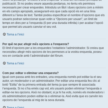
publicació. Si no podeu veure aquesta pestanya, no teniu els permisos
necessaris per crear enquestes. Introduïu un títol i dues opcions com a mínim
en els camps apropiats, assegurant-vos que cada opció és en una línia
diferent a l’àrea de text. També podeu especificar el nombre d’opcions que els
usuaris podran seleccionar quan votin a “Opcions per usuari”, un límit de
temps en dies per a l’enquesta (0 per una durada infinita) i per acabar l’opció
que permet als usuaris canviar el seu vot.
Torna a l’inici
Per què no puc afegir més opcions a l’enquesta?
El límit d’opcions per a les enquestes l’estableix l’administrador. Si creieu que
necessiteu afegir més opcions de les permeses a la vostra enquesta, poseu-
vos en contacte amb l’administrador del fòrum.
Torna a l’inici
Com puc editar o eliminar una enquesta?
Igual com passa amb les entrades, una enquesta només pot editar-la el seu
autor, un moderador o un administrador. Per editar una enquesta feu clic al
botó “Edita” de la primera entrada del tema ja que sempre té associada
l’enquesta. Si no s’ha emès cap vot, els usuaris poden eliminar l’enquesta o
editar-ne les opcions. Això no obstant, si ja hi ha vots, només els moderadors i
els administradors poden editar-la o eliminar-la. Això evita que es canvïin les
opcions de l’enquesta al mig de la seva durada.
Torna a l’inici