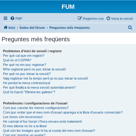
FUM
PMF
Registreu-vos
Inicia la sessió
C
Inici
Índex del fòrum
Preguntes més freqüents
e
Preguntes més freqüents
r
c
Problemes d’inici de sessió i registre
Per què cal que em registri?
a
Què és el COPPA?
Per què no em puc registrar?
M’he registrat però no puc iniciar la sessió!
Per què no puc iniciar la sessió?
Vaig registrar-me fa temps però ja no puc iniciar la sessió!
He perdut la meva contrasenya!
Per què finalitza la meva sessió automàticament?
Què fa l’opció “Elimina les galetes”?
Preferències i configuracions de l’usuari
Com puc canviar les meves configuracions?
Com puc evitar que el meu nom d’usuari aparegui a la llista d’usuaris connectats?
Les hores són incorrectes!
He canviat el fus horari i l’hora encara està malament!
El meu idioma no és a la llista!
Què són les imatges que hi ha al costat del meu nom d’usuari?
Com puc mostrar un avatar?