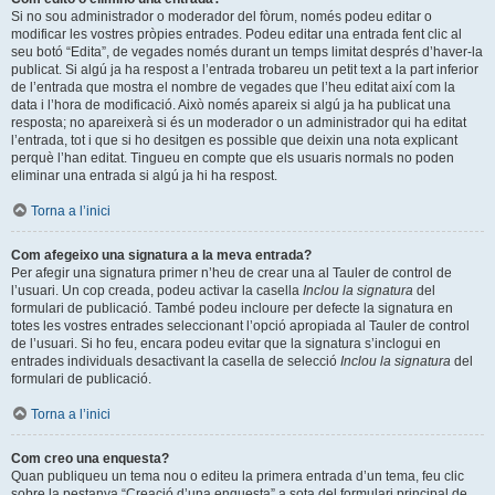
Si no sou administrador o moderador del fòrum, només podeu editar o
modificar les vostres pròpies entrades. Podeu editar una entrada fent clic al
seu botó “Edita”, de vegades només durant un temps limitat després d’haver-la
publicat. Si algú ja ha respost a l’entrada trobareu un petit text a la part inferior
de l’entrada que mostra el nombre de vegades que l’heu editat així com la
data i l’hora de modificació. Això només apareix si algú ja ha publicat una
resposta; no apareixerà si és un moderador o un administrador qui ha editat
l’entrada, tot i que si ho desitgen es possible que deixin una nota explicant
perquè l’han editat. Tingueu en compte que els usuaris normals no poden
eliminar una entrada si algú ja hi ha respost.
Torna a l’inici
Com afegeixo una signatura a la meva entrada?
Per afegir una signatura primer n’heu de crear una al Tauler de control de
l’usuari. Un cop creada, podeu activar la casella
Inclou la signatura
del
formulari de publicació. També podeu incloure per defecte la signatura en
totes les vostres entrades seleccionant l’opció apropiada al Tauler de control
de l’usuari. Si ho feu, encara podeu evitar que la signatura s’inclogui en
entrades individuals desactivant la casella de selecció
Inclou la signatura
del
formulari de publicació.
Torna a l’inici
Com creo una enquesta?
Quan publiqueu un tema nou o editeu la primera entrada d’un tema, feu clic
sobre la pestanya “Creació d’una enquesta” a sota del formulari principal de