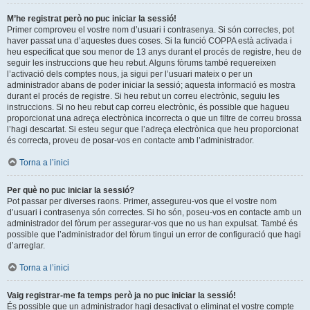
M’he registrat però no puc iniciar la sessió!
Primer comproveu el vostre nom d’usuari i contrasenya. Si són correctes, pot
haver passat una d’aquestes dues coses. Si la funció COPPA està activada i
heu especificat que sou menor de 13 anys durant el procés de registre, heu de
seguir les instruccions que heu rebut. Alguns fòrums també requereixen
l’activació dels comptes nous, ja sigui per l’usuari mateix o per un
administrador abans de poder iniciar la sessió; aquesta informació es mostra
durant el procés de registre. Si heu rebut un correu electrònic, seguiu les
instruccions. Si no heu rebut cap correu electrònic, és possible que hagueu
proporcionat una adreça electrònica incorrecta o que un filtre de correu brossa
l’hagi descartat. Si esteu segur que l’adreça electrònica que heu proporcionat
és correcta, proveu de posar-vos en contacte amb l’administrador.
Torna a l’inici
Per què no puc iniciar la sessió?
Pot passar per diverses raons. Primer, assegureu-vos que el vostre nom
d’usuari i contrasenya són correctes. Si ho són, poseu-vos en contacte amb un
administrador del fòrum per assegurar-vos que no us han expulsat. També és
possible que l’administrador del fòrum tingui un error de configuració que hagi
d’arreglar.
Torna a l’inici
Vaig registrar-me fa temps però ja no puc iniciar la sessió!
És possible que un administrador hagi desactivat o eliminat el vostre compte