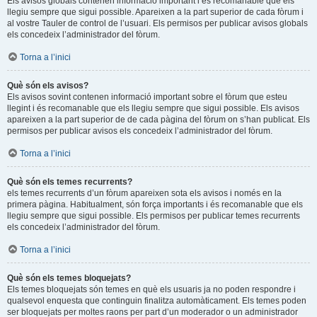
Els avisos globals contenen informació important i és recomanable que els
llegiu sempre que sigui possible. Apareixen a la part superior de cada fòrum i
al vostre Tauler de control de l’usuari. Els permisos per publicar avisos globals
els concedeix l’administrador del fòrum.
Torna a l’inici
Què són els avisos?
Els avisos sovint contenen informació important sobre el fòrum que esteu
llegint i és recomanable que els llegiu sempre que sigui possible. Els avisos
apareixen a la part superior de de cada pàgina del fòrum on s’han publicat. Els
permisos per publicar avisos els concedeix l’administrador del fòrum.
Torna a l’inici
Què són els temes recurrents?
els temes recurrents d’un fòrum apareixen sota els avisos i només en la
primera pàgina. Habitualment, són força importants i és recomanable que els
llegiu sempre que sigui possible. Els permisos per publicar temes recurrents
els concedeix l’administrador del fòrum.
Torna a l’inici
Què són els temes bloquejats?
Els temes bloquejats són temes en què els usuaris ja no poden respondre i
qualsevol enquesta que continguin finalitza automàticament. Els temes poden
ser bloquejats per moltes raons per part d’un moderador o un administrador