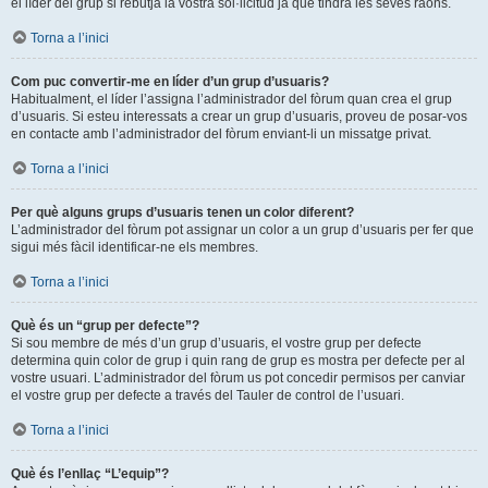
el líder del grup si rebutja la vostra sol·licitud ja que tindrà les seves raons.
Torna a l’inici
Com puc convertir-me en líder d’un grup d’usuaris?
Habitualment, el líder l’assigna l’administrador del fòrum quan crea el grup
d’usuaris. Si esteu interessats a crear un grup d’usuaris, proveu de posar-vos
en contacte amb l’administrador del fòrum enviant-li un missatge privat.
Torna a l’inici
Per què alguns grups d’usuaris tenen un color diferent?
L’administrador del fòrum pot assignar un color a un grup d’usuaris per fer que
sigui més fàcil identificar-ne els membres.
Torna a l’inici
Què és un “grup per defecte”?
Si sou membre de més d’un grup d’usuaris, el vostre grup per defecte
determina quin color de grup i quin rang de grup es mostra per defecte per al
vostre usuari. L’administrador del fòrum us pot concedir permisos per canviar
el vostre grup per defecte a través del Tauler de control de l’usuari.
Torna a l’inici
Què és l’enllaç “L’equip”?