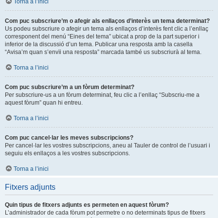
Torna a l’inici
Com puc subscriure’m o afegir als enllaços d’interès un tema determinat?
Us podeu subscriure o afegir un tema als enllaços d’interès fent clic a l’enllaç
corresponent del menú “Eines del tema” ubicat a prop de la part superior i
inferior de la discussió d’un tema. Publicar una resposta amb la casella
“Avisa’m quan s’envïi una resposta” marcada també us subscriurà al tema.
Torna a l’inici
Com puc subscriure’m a un fòrum determinat?
Per subscriure-us a un fòrum determinat, feu clic a l’enllaç “Subscriu-me a
aquest fòrum” quan hi entreu.
Torna a l’inici
Com puc cancel·lar les meves subscripcions?
Per cancel·lar les vostres subscripcions, aneu al Tauler de control de l’usuari i
seguiu els enllaços a les vostres subscripcions.
Torna a l’inici
Fitxers adjunts
Quin tipus de fitxers adjunts es permeten en aquest fòrum?
L’administrador de cada fòrum pot permetre o no determinats tipus de fitxers