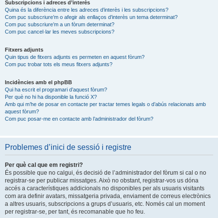
Subscripcions i adreces d’interès
Quina és la diferència entre les adreces d’interès i les subscripcions?
Com puc subscriure’m o afegir als enllaços d’interès un tema determinat?
Com puc subscriure’m a un fòrum determinat?
Com puc cancel·lar les meves subscripcions?
Fitxers adjunts
Quin tipus de fitxers adjunts es permeten en aquest fòrum?
Com puc trobar tots els meus fitxers adjunts?
Incidències amb el phpBB
Qui ha escrit el programari d’aquest fòrum?
Per què no hi ha disponible la funció X?
Amb qui m’he de posar en contacte per tractar temes legals o d’abús relacionats amb
aquest fòrum?
Com puc posar-me en contacte amb l’administrador del fòrum?
Problemes d’inici de sessió i registre
Per què cal que em registri?
És possible que no calgui, és decisió de l’administrador del fòrum si cal o no
registrar-se per publicar missatges. Això no obstant, registrar-vos us dóna
accés a característiques addicionals no disponibles per als usuaris visitants
com ara definir avatars, missatgeria privada, enviament de correus electrònics
a altres usuaris, subscripcions a grups d’usuaris, etc. Només cal un moment
per registrar-se, per tant, és recomanable que ho feu.