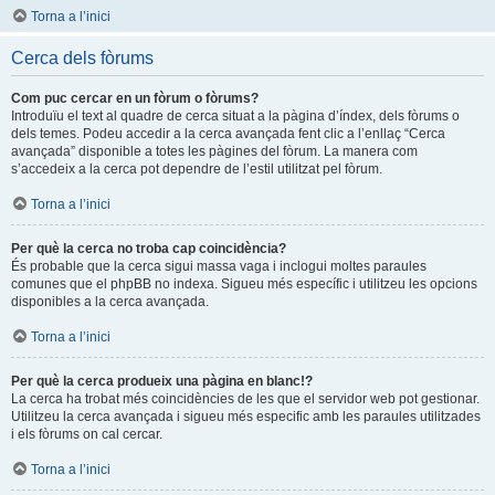
Torna a l’inici
Cerca dels fòrums
Com puc cercar en un fòrum o fòrums?
Introduïu el text al quadre de cerca situat a la pàgina d’índex, dels fòrums o
dels temes. Podeu accedir a la cerca avançada fent clic a l’enllaç “Cerca
avançada” disponible a totes les pàgines del fòrum. La manera com
s’accedeix a la cerca pot dependre de l’estil utilitzat pel fòrum.
Torna a l’inici
Per què la cerca no troba cap coincidència?
És probable que la cerca sigui massa vaga i inclogui moltes paraules
comunes que el phpBB no indexa. Sigueu més específic i utilitzeu les opcions
disponibles a la cerca avançada.
Torna a l’inici
Per què la cerca produeix una pàgina en blanc!?
La cerca ha trobat més coincidències de les que el servidor web pot gestionar.
Utilitzeu la cerca avançada i sigueu més especific amb les paraules utilitzades
i els fòrums on cal cercar.
Torna a l’inici