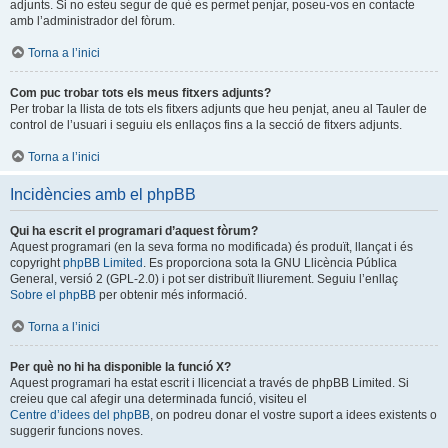
adjunts. Si no esteu segur de què es permet penjar, poseu-vos en contacte
amb l’administrador del fòrum.
Torna a l’inici
Com puc trobar tots els meus fitxers adjunts?
Per trobar la llista de tots els fitxers adjunts que heu penjat, aneu al Tauler de
control de l’usuari i seguiu els enllaços fins a la secció de fitxers adjunts.
Torna a l’inici
Incidències amb el phpBB
Qui ha escrit el programari d’aquest fòrum?
Aquest programari (en la seva forma no modificada) és produït, llançat i és
copyright
phpBB Limited
. Es proporciona sota la GNU Llicència Pública
General, versió 2 (GPL-2.0) i pot ser distribuït lliurement. Seguiu l’enllaç
Sobre el phpBB
per obtenir més informació.
Torna a l’inici
Per què no hi ha disponible la funció X?
Aquest programari ha estat escrit i llicenciat a través de phpBB Limited. Si
creieu que cal afegir una determinada funció, visiteu el
Centre d’idees del phpBB
, on podreu donar el vostre suport a idees existents o
suggerir funcions noves.