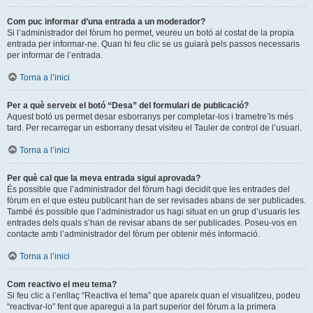
Com puc informar d’una entrada a un moderador?
Si l’administrador del fòrum ho permet, veureu un botó al costat de la propia
entrada per informar-ne. Quan hi feu clic se us guiarà pels passos necessaris
per informar de l’entrada.
Torna a l’inici
Per a què serveix el botó “Desa” del formulari de publicació?
Aquest botó us permet desar esborranys per completar-los i trametre’ls més
tard. Per recarregar un esborrany desat visiteu el Tauler de control de l’usuari.
Torna a l’inici
Per què cal que la meva entrada sigui aprovada?
És possible que l’administrador del fòrum hagi decidit que les entrades del
fòrum en el que esteu publicant han de ser revisades abans de ser publicades.
També és possible que l’administrador us hagi situat en un grup d’usuaris les
entrades dels quals s’han de revisar abans de ser publicades. Poseu-vos en
contacte amb l’administrador del fòrum per obtenir més informació.
Torna a l’inici
Com reactivo el meu tema?
Si feu clic a l’enllaç “Reactiva el tema” que apareix quan el visualitzeu, podeu
“reactivar-lo” fent que aparegui a la part superior del fòrum a la primera