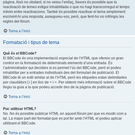
pàgina. Això no obstant, si no veieu l’enllaç, llavors és possible que la
reactivació de temes estigui inhabilitada o que no hagi transcorregut el temps
mínim entre reactivacions. També és possible reactivar el tema simplement
escrivint-hi una resposta; assegureu-vos, però, que fent-ho no infringiu les
regles del fòrum.
Torna a l’inici
Formatació i tipus de tema
Què és el BBCode?
El BBCode és una implementació especial de l’HTML que ofereix un gran
control en la formatació de determinats elements d’una entrada. És
l’administrador qui decideix si es permet l’ús del BBCode, però el podeu
inhabilitar per a entrades individuals des del formulari de publicació. El
BBCode té un estil similar al de l’HTML però les etiquetes estan delimitades
per claudàtors [ i ] en lloc de < i >. Per obtenir més informació sobre el BBCode
llegiu la guia a la que podeu accedir des de la pàgina de publicació.
Torna a l’inici
Puc utilitzar HTML?
No. No és possible publicar HTML en aquest fòrum per que es mostri com a
tal. La major part del formatat que es pot fer amb l’HTML el podeu aplicar
utilitzant el BBCode.
Torna a l’inici