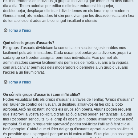
Els moderadors són individus (o grups d’individus) que tenen cura dels fòrums
dia a dia. Tenen autoritat per editar o eliminar entrades i bloquejar,
desbloquejar, desplaçar eliminar i dividir temes en els fòrums que moderen.
Generalment, els moderadors hi són per evitar que les discussions acabin fora
de tema o les entrades amb contingut insultant o ofensiu.
Torna a l’inici
Què són els grups d’usuaris?
Els grups d’usuaris divideixen la comunitat en seccions gestionables més
fàcilment pels administradors. Cada usuari pot pertànyer a diversos grups i a
cada grup se li poden assignar permisos individuals. Això permet als
administradors canviar fàcilment els permisos de molts usuaris a la vegada,
com ara canviar permisos dels moderadors o permetre a un grup d’usuaris
l’accés a un fòrum privat.
Torna a l’inici
On són els grups d’usuaris i com m’hi afilio?
Podeu visualitzar tots els grups d’usuaris a través de l’enllaç “Grups d’usuaris”
del Tauler de control de l’usuari. Si desitgeu afiliar-vos-hi feu clic al botó
apropiat. Això no obstant, no tots els grups són oberts. Alguns poden requerir
que s’aprovi la vostra sol·licitud d’afiliació, d’altres poden ser tancats i alguns
fins i tot poden ser ocults. Si el grup és obert us hi podeu afiliar fent clic al botó
apropiat. Si el grup requereix aprovació podeu sol·licitar l’afiliació fent clic al
botó apropiat. Caldrà que el líder del grup d’usuaris aprovi la vostra sol·licitud i
és possible que us pregunti per què us hi voleu afiliar. Si us plau, no assetgeu