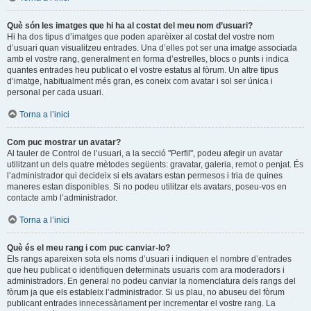
Què són les imatges que hi ha al costat del meu nom d’usuari?
Hi ha dos tipus d’imatges que poden aparèixer al costat del vostre nom
d’usuari quan visualitzeu entrades. Una d’elles pot ser una imatge associada
amb el vostre rang, generalment en forma d’estrelles, blocs o punts i indica
quantes entrades heu publicat o el vostre estatus al fòrum. Un altre tipus
d’imatge, habitualment més gran, es coneix com avatar i sol ser única i
personal per cada usuari.
Torna a l’inici
Com puc mostrar un avatar?
Al tauler de Control de l’usuari, a la secció "Perfil", podeu afegir un avatar
utilitzant un dels quatre mètodes següents: gravatar, galeria, remot o penjat. És
l’administrador qui decideix si els avatars estan permesos i tria de quines
maneres estan disponibles. Si no podeu utilitzar els avatars, poseu-vos en
contacte amb l’administrador.
Torna a l’inici
Què és el meu rang i com puc canviar-lo?
Els rangs apareixen sota els noms d’usuari i indiquen el nombre d’entrades
que heu publicat o identifiquen determinats usuaris com ara moderadors i
administradors. En general no podeu canviar la nomenclatura dels rangs del
fòrum ja que els estableix l’administrador. Si us plau, no abuseu del fòrum
publicant entrades innecessàriament per incrementar el vostre rang. La