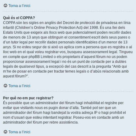
Torna a l’inici
Què és el COPPA?
COPPA són les sigles en anglès del Decret de protecció de privadesa en línia
infantil (Children’s Online Privacy Protection Act) del 1998. És una llei dels
Estats Units que exigeix als llocs web que potencialment poden recollir dades
de menors de 13 anys que obtinguin el consentiment escrit dels seus pares o
d’un tutor legal per recollir dades personals identificables d’un menor de 13
anys. Si no esteu segur de si això us aplica com a persona que es registra o al
lloc web en el qual voleu registrar-vos, busqueu assessorament legal. Tingueu
en compte que phpBB Limited o els propietaris d’aquest fòrum no us poden
proporcionar assessorament legal i no és un punt de contacte per a dubtes
legals de qualsevol tipus, a excepció del cas descrit a la pregunta “Amb qui
m’he de posar en contacte per tractar temes legals o d’abús relacionats amb
aquest fòrum?”.
Torna a l’inici
Per què no em puc registrar?
És possible que un administrador del fòrum hagi inhabilitat el registre per
evitar que visitants nous es pugin donar d’alta. També pot ser que un
administrador del fòrum hagi bandejat la vostra adreça IP o hagi prohibit el
nom d’usuari que esteu intentant registrar. Poseu-vos en contacte amb un
administrador del fòrum per rebre assistència.
Torna a l’inici