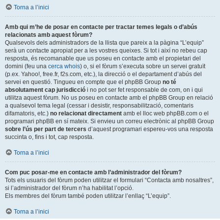
Torna a l’inici
Amb qui m’he de posar en contacte per tractar temes legals o d’abús
relacionats amb aquest fòrum?
Qualsevols dels administradors de la llista que pareix a la pàgina “L’equip”
serà un contacte apropiat per a les vostres queixes. Si tot i així no rebeu cap
resposta, és recomanable que us poseu en contacte amb el propietari del
domini (feu una
cerca whois
) o, si el fòrum s’executa sobre un servei gratuït
(p.ex. Yahoo!, free.fr, f2s.com, etc.), la direcció o el departament d’abús del
servei en questió. Tingueu en compte que el phpBB Group
no té
absolutament cap jurisdicció
i no pot ser fet responsable de com, on i qui
utilitza aquest fòrum. No us poseu en contacte amb el phpBB Group en relació
a qualsevol tema legal (cessar i desistir, responsabilització, comentaris
difamatoris, etc.)
no relacionat directament
amb el lloc web phpBB.com o el
programari phpBB en sí mateix. Si envieu un correu electrònic al phpBB Group
sobre l’ús per part de tercers
d’aquest programari espereu-vos una resposta
succinta o, fins i tot, cap resposta.
Torna a l’inici
Com puc posar-me en contacte amb l’administrador del fòrum?
Tots els usuaris del fòrum poden utilitzar el formulari “Contacta amb nosaltres”,
si l’administrador del fòrum n’ha habilitat l’opció.
Els membres del fòrum també poden utilitzar l’enllaç “L’equip”.
Torna a l’inici