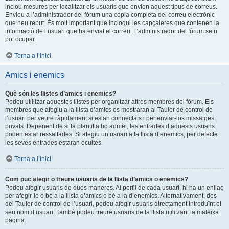
inclou mesures per localitzar els usuaris que envien aquest tipus de correus.
Envieu a l’administrador del fòrum una còpia completa del correu electrònic
que heu rebut. És molt important que inclogui les capçaleres que contenen la
informació de l’usuari que ha enviat el correu. L’administrador del fòrum se’n
pot ocupar.
Torna a l’inici
Amics i enemics
Què són les llistes d’amics i enemics?
Podeu utilitzar aquestes llistes per organitzar altres membres del fòrum. Els
membres que afegiu a la llista d’amics es mostraran al Tauler de control de
l’usuari per veure ràpidament si estan connectats i per enviar-los missatges
privats. Depenent de si la plantilla ho admet, les entrades d’aquests usuaris
poden estar ressaltades. Si afegiu un usuari a la llista d’enemics, per defecte
les seves entrades estaran ocultes.
Torna a l’inici
Com puc afegir o treure usuaris de la llista d’amics o enemics?
Podeu afegir usuaris de dues maneres. Al perfil de cada usuari, hi ha un enllaç
per afegir-lo o bé a la llista d’amics o bé a la d’enemics. Alternativament, des
del Tauler de control de l’usuari, podeu afegir usuaris directament introduïnt el
seu nom d’usuari. També podeu treure usuaris de la llista utilitzant la mateixa
pàgina.