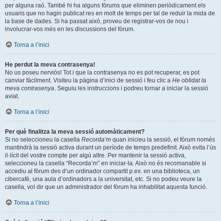
per alguna raó. També hi ha alguns fòrums que eliminen periòdicament els
usuaris que no hagin publicat res en molt de temps per tal de reduir la mida de
la base de dades. Si ha passat això, proveu de registrar-vos de nou i
involucrar-vos més en les discussions del fòrum.
Torna a l’inici
He perdut la meva contrasenya!
No us poseu nerviós! Tot i que la contrasenya no es pot recuperar, es pot
canviar fàcilment. Visiteu la pàgina d’inici de sessió i feu clic a
He oblidat la
meva contrasenya
. Seguiu les instruccions i podreu tornar a iniciar la sessió
aviat.
Torna a l’inici
Per què finalitza la meva sessió automàticament?
Si no seleccioneu la casella
Recorda’m
quan inicieu la sessió, el fòrum només
mantindrà la sessió activa durant un període de temps predefinit. Això evita l’ús
il·lícit del vostre compte per algú altre. Per mantenir la sessió activa,
seleccioneu la casella “Recorda’m” en iniciar-la. Això no és recomanable si
accediu al fòrum des d’un ordinador compartit p.ex. en una biblioteca, un
cibercafè, una aula d’ordinadors a la universitat, etc. Si no podeu veure la
casella, vol dir que un administrador del fòrum ha inhabilitat aquesta funció.
Torna a l’inici