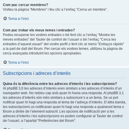
Com puc cercar membres?
Visiteu la pàgina “Membres” i feu clic a l’enllaç “Cerca un membre”.
Torna a l’inici
Com puc trobar els meus temes i entrades?
Podeu recuperar les vostres entrades o bé fent clic a l’enllaç “Mostra les
meves entrades” del Tauler de control de l’usuari o bé l’enllaç “Cerca les
entrades d’aquest usuari” del vostre perfil o fent clic al menú “Enllaços ràpids”
a la part de dalt del fòrum. Per cercar els vostres temes, utilitzeu la pàgina de
cerca avançada introduïnt les opcions apropiades.
Torna a l’inici
Subscripcions i adreces d’interès
Quina és la diferència entre les adreces d’interès i les subscripcions?
Al phpBB 3,0 les adreces d’interès eren similars a les adreces d’interès d’un
navegador web. No rebieu cap avís quan hi havia una resposta. Al phpBB 3,1
les adreces d’interès són més similars a subscriure’s a un tema. Se us pot
notificar quan hi hagi una resposta al tema de l’adreça d’interès. D’altra banda,
les subscripcions us notificaran quan hi hagi una resposta a qualsevol tema o
fòrum a dintre de l’element subscrit. Les opcions de notificació per a les
adreces d’interès i les subscripcions es poden configurar al Tauler de control
de l’usuari, a l’apartat “Preferències del fòrum”.