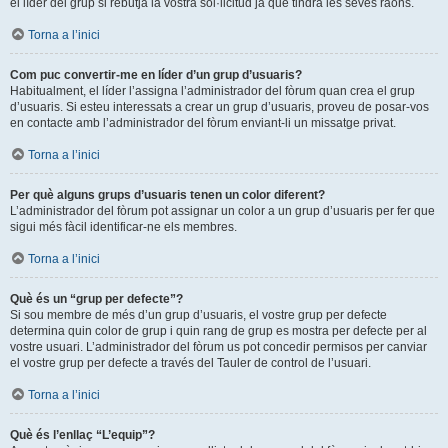
el líder del grup si rebutja la vostra sol·licitud ja que tindrà les seves raons.
Torna a l’inici
Com puc convertir-me en líder d’un grup d’usuaris?
Habitualment, el líder l’assigna l’administrador del fòrum quan crea el grup
d’usuaris. Si esteu interessats a crear un grup d’usuaris, proveu de posar-vos
en contacte amb l’administrador del fòrum enviant-li un missatge privat.
Torna a l’inici
Per què alguns grups d’usuaris tenen un color diferent?
L’administrador del fòrum pot assignar un color a un grup d’usuaris per fer que
sigui més fàcil identificar-ne els membres.
Torna a l’inici
Què és un “grup per defecte”?
Si sou membre de més d’un grup d’usuaris, el vostre grup per defecte
determina quin color de grup i quin rang de grup es mostra per defecte per al
vostre usuari. L’administrador del fòrum us pot concedir permisos per canviar
el vostre grup per defecte a través del Tauler de control de l’usuari.
Torna a l’inici
Què és l’enllaç “L’equip”?