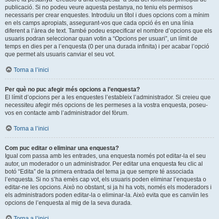
publicació. Si no podeu veure aquesta pestanya, no teniu els permisos
necessaris per crear enquestes. Introduïu un títol i dues opcions com a mínim
en els camps apropiats, assegurant-vos que cada opció és en una línia
diferent a l’àrea de text. També podeu especificar el nombre d’opcions que els
usuaris podran seleccionar quan votin a “Opcions per usuari”, un límit de
temps en dies per a l’enquesta (0 per una durada infinita) i per acabar l’opció
que permet als usuaris canviar el seu vot.
Torna a l’inici
Per què no puc afegir més opcions a l’enquesta?
El límit d’opcions per a les enquestes l’estableix l’administrador. Si creieu que
necessiteu afegir més opcions de les permeses a la vostra enquesta, poseu-
vos en contacte amb l’administrador del fòrum.
Torna a l’inici
Com puc editar o eliminar una enquesta?
Igual com passa amb les entrades, una enquesta només pot editar-la el seu
autor, un moderador o un administrador. Per editar una enquesta feu clic al
botó “Edita” de la primera entrada del tema ja que sempre té associada
l’enquesta. Si no s’ha emès cap vot, els usuaris poden eliminar l’enquesta o
editar-ne les opcions. Això no obstant, si ja hi ha vots, només els moderadors i
els administradors poden editar-la o eliminar-la. Això evita que es canvïin les
opcions de l’enquesta al mig de la seva durada.
Torna a l’inici