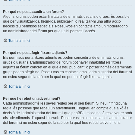
Per què no puc accedir a un fòrum?
Alguns fòrums poden estar limitats a determinats usuaris o grups. És possible
que per visualitzar-los, llegir-los, publicar-hi o realitzar-hi una altra acció
necessiteu permisos especials. Poseu-vos en contacte amb un moderador o
un administrador del fòrum per que us hi permeti l’accés.
Torna a l’inici
Per què no puc afegir fitxers adjunts?
Els permisos per a fitxers adjunts es poden concedir a determinats fòrums,
grups o usuaris. L’administrador del fòrum pot haver inhabilitat els fitxers
adjunts al fòrum concret en el que esteu publicant, o potser només determinats
grups poden afegir-ne. Poseu-vos en contacte amb l’administrador del fòrum si
no esteu segur de la raó per la qual no podeu afegir fitxers adjunts.
Torna a l’inici
Per què he rebut un advertiment?
Cada administrador té les seves regles per al seu fòrum. Si heu infringit una
regla, és possible que rebeu un advertiment. Tingueu en compte que això és
decisió de l’administrador del fòrum i que phpBB Limited no té res a veure amb
els advertiments d’aquest lloc web. Poseu-vos en contacte amb l’administrador
del fòrum si no esteu segur de la raó per la qual heu rebut l’advertiment.
Torna a l’inici