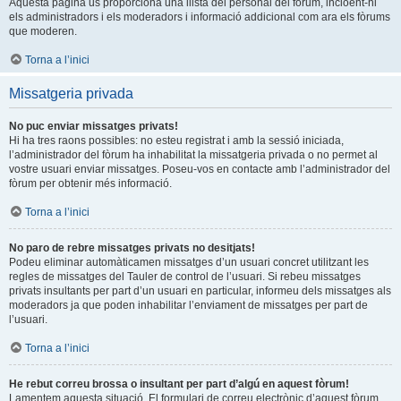
Aquesta pàgina us proporciona una llista del personal del fòrum, incloent-hi
els administradors i els moderadors i informació addicional com ara els fòrums
que moderen.
Torna a l’inici
Missatgeria privada
No puc enviar missatges privats!
Hi ha tres raons possibles: no esteu registrat i amb la sessió iniciada,
l’administrador del fòrum ha inhabilitat la missatgeria privada o no permet al
vostre usuari enviar missatges. Poseu-vos en contacte amb l’administrador del
fòrum per obtenir més informació.
Torna a l’inici
No paro de rebre missatges privats no desitjats!
Podeu eliminar automàticamen missatges d’un usuari concret utilitzant les
regles de missatges del Tauler de control de l’usuari. Si rebeu missatges
privats insultants per part d’un usuari en particular, informeu dels missatges als
moderadors ja que poden inhabilitar l’enviament de missatges per part de
l’usuari.
Torna a l’inici
He rebut correu brossa o insultant per part d’algú en aquest fòrum!
Lamentem aquesta situació. El formulari de correu electrònic d’aquest fòrum