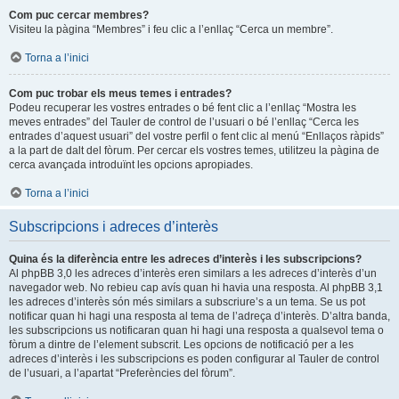
Com puc cercar membres?
Visiteu la pàgina “Membres” i feu clic a l’enllaç “Cerca un membre”.
Torna a l’inici
Com puc trobar els meus temes i entrades?
Podeu recuperar les vostres entrades o bé fent clic a l’enllaç “Mostra les
meves entrades” del Tauler de control de l’usuari o bé l’enllaç “Cerca les
entrades d’aquest usuari” del vostre perfil o fent clic al menú “Enllaços ràpids”
a la part de dalt del fòrum. Per cercar els vostres temes, utilitzeu la pàgina de
cerca avançada introduïnt les opcions apropiades.
Torna a l’inici
Subscripcions i adreces d’interès
Quina és la diferència entre les adreces d’interès i les subscripcions?
Al phpBB 3,0 les adreces d’interès eren similars a les adreces d’interès d’un
navegador web. No rebieu cap avís quan hi havia una resposta. Al phpBB 3,1
les adreces d’interès són més similars a subscriure’s a un tema. Se us pot
notificar quan hi hagi una resposta al tema de l’adreça d’interès. D’altra banda,
les subscripcions us notificaran quan hi hagi una resposta a qualsevol tema o
fòrum a dintre de l’element subscrit. Les opcions de notificació per a les
adreces d’interès i les subscripcions es poden configurar al Tauler de control
de l’usuari, a l’apartat “Preferències del fòrum”.