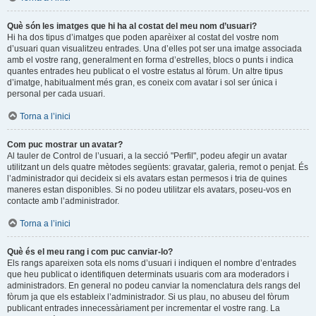
Què són les imatges que hi ha al costat del meu nom d’usuari?
Hi ha dos tipus d’imatges que poden aparèixer al costat del vostre nom
d’usuari quan visualitzeu entrades. Una d’elles pot ser una imatge associada
amb el vostre rang, generalment en forma d’estrelles, blocs o punts i indica
quantes entrades heu publicat o el vostre estatus al fòrum. Un altre tipus
d’imatge, habitualment més gran, es coneix com avatar i sol ser única i
personal per cada usuari.
Torna a l’inici
Com puc mostrar un avatar?
Al tauler de Control de l’usuari, a la secció "Perfil", podeu afegir un avatar
utilitzant un dels quatre mètodes següents: gravatar, galeria, remot o penjat. És
l’administrador qui decideix si els avatars estan permesos i tria de quines
maneres estan disponibles. Si no podeu utilitzar els avatars, poseu-vos en
contacte amb l’administrador.
Torna a l’inici
Què és el meu rang i com puc canviar-lo?
Els rangs apareixen sota els noms d’usuari i indiquen el nombre d’entrades
que heu publicat o identifiquen determinats usuaris com ara moderadors i
administradors. En general no podeu canviar la nomenclatura dels rangs del
fòrum ja que els estableix l’administrador. Si us plau, no abuseu del fòrum
publicant entrades innecessàriament per incrementar el vostre rang. La