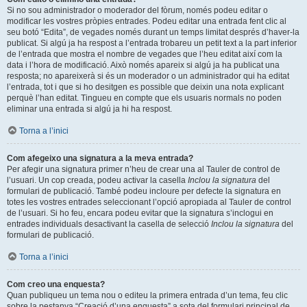
Si no sou administrador o moderador del fòrum, només podeu editar o
modificar les vostres pròpies entrades. Podeu editar una entrada fent clic al
seu botó “Edita”, de vegades només durant un temps limitat després d’haver-la
publicat. Si algú ja ha respost a l’entrada trobareu un petit text a la part inferior
de l’entrada que mostra el nombre de vegades que l’heu editat així com la
data i l’hora de modificació. Això només apareix si algú ja ha publicat una
resposta; no apareixerà si és un moderador o un administrador qui ha editat
l’entrada, tot i que si ho desitgen es possible que deixin una nota explicant
perquè l’han editat. Tingueu en compte que els usuaris normals no poden
eliminar una entrada si algú ja hi ha respost.
Torna a l’inici
Com afegeixo una signatura a la meva entrada?
Per afegir una signatura primer n’heu de crear una al Tauler de control de
l’usuari. Un cop creada, podeu activar la casella
Inclou la signatura
del
formulari de publicació. També podeu incloure per defecte la signatura en
totes les vostres entrades seleccionant l’opció apropiada al Tauler de control
de l’usuari. Si ho feu, encara podeu evitar que la signatura s’inclogui en
entrades individuals desactivant la casella de selecció
Inclou la signatura
del
formulari de publicació.
Torna a l’inici
Com creo una enquesta?
Quan publiqueu un tema nou o editeu la primera entrada d’un tema, feu clic
sobre la pestanya “Creació d’una enquesta” a sota del formulari principal de