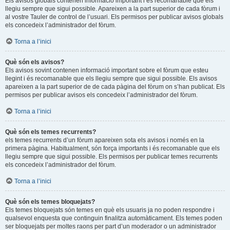
Els avisos globals contenen informació important i és recomanable que els
llegiu sempre que sigui possible. Apareixen a la part superior de cada fòrum i
al vostre Tauler de control de l’usuari. Els permisos per publicar avisos globals
els concedeix l’administrador del fòrum.
Torna a l’inici
Què són els avisos?
Els avisos sovint contenen informació important sobre el fòrum que esteu
llegint i és recomanable que els llegiu sempre que sigui possible. Els avisos
apareixen a la part superior de de cada pàgina del fòrum on s’han publicat. Els
permisos per publicar avisos els concedeix l’administrador del fòrum.
Torna a l’inici
Què són els temes recurrents?
els temes recurrents d’un fòrum apareixen sota els avisos i només en la
primera pàgina. Habitualment, són força importants i és recomanable que els
llegiu sempre que sigui possible. Els permisos per publicar temes recurrents
els concedeix l’administrador del fòrum.
Torna a l’inici
Què són els temes bloquejats?
Els temes bloquejats són temes en què els usuaris ja no poden respondre i
qualsevol enquesta que continguin finalitza automàticament. Els temes poden
ser bloquejats per moltes raons per part d’un moderador o un administrador