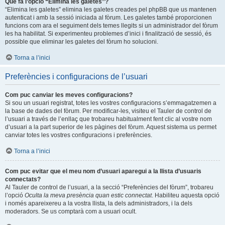
Què fa l’opció “Elimina les galetes”?
“Elimina les galetes” elimina les galetes creades pel phpBB que us mantenen
autenticat i amb la sessió iniciada al fòrum. Les galetes també proporcionen
funcions com ara el seguiment dels temes llegits si un administrador del fòrum
les ha habilitat. Si experimenteu problemes d’inici i finalització de sessió, és
possible que eliminar les galetes del fòrum ho solucioni.
Torna a l’inici
Preferències i configuracions de l’usuari
Com puc canviar les meves configuracions?
Si sou un usuari registrat, totes les vostres configuracions s’emmagatzemen a
la base de dades del fòrum. Per modificar-les, visiteu el Tauler de control de
l’usuari a través de l’enllaç que trobareu habitualment fent clic al vostre nom
d’usuari a la part superior de les pàgines del fòrum. Aquest sistema us permet
canviar totes les vostres configuracions i preferències.
Torna a l’inici
Com puc evitar que el meu nom d’usuari aparegui a la llista d’usuaris
connectats?
Al Tauler de control de l’usuari, a la secció “Preferències del fòrum”, trobareu
l’opció
Oculta la meva presència quan estic connectat
. Habiliteu aquesta opció
i només apareixereu a la vostra llista, la dels administradors, i la dels
moderadors. Se us comptarà com a usuari ocult.