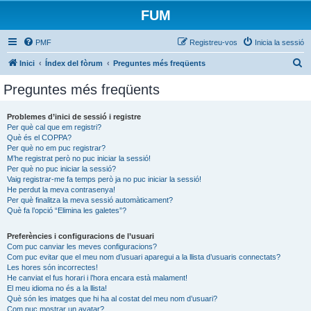
FUM
PMF
Registreu-vos
Inicia la sessió
C
Inici
Índex del fòrum
Preguntes més freqüents
e
Preguntes més freqüents
r
c
Problemes d’inici de sessió i registre
Per què cal que em registri?
a
Què és el COPPA?
Per què no em puc registrar?
M’he registrat però no puc iniciar la sessió!
Per què no puc iniciar la sessió?
Vaig registrar-me fa temps però ja no puc iniciar la sessió!
He perdut la meva contrasenya!
Per què finalitza la meva sessió automàticament?
Què fa l’opció “Elimina les galetes”?
Preferències i configuracions de l’usuari
Com puc canviar les meves configuracions?
Com puc evitar que el meu nom d’usuari aparegui a la llista d’usuaris connectats?
Les hores són incorrectes!
He canviat el fus horari i l’hora encara està malament!
El meu idioma no és a la llista!
Què són les imatges que hi ha al costat del meu nom d’usuari?
Com puc mostrar un avatar?