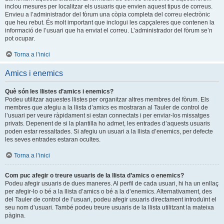
inclou mesures per localitzar els usuaris que envien aquest tipus de correus.
Envieu a l’administrador del fòrum una còpia completa del correu electrònic
que heu rebut. És molt important que inclogui les capçaleres que contenen la
informació de l’usuari que ha enviat el correu. L’administrador del fòrum se’n
pot ocupar.
Torna a l’inici
Amics i enemics
Què són les llistes d’amics i enemics?
Podeu utilitzar aquestes llistes per organitzar altres membres del fòrum. Els
membres que afegiu a la llista d’amics es mostraran al Tauler de control de
l’usuari per veure ràpidament si estan connectats i per enviar-los missatges
privats. Depenent de si la plantilla ho admet, les entrades d’aquests usuaris
poden estar ressaltades. Si afegiu un usuari a la llista d’enemics, per defecte
les seves entrades estaran ocultes.
Torna a l’inici
Com puc afegir o treure usuaris de la llista d’amics o enemics?
Podeu afegir usuaris de dues maneres. Al perfil de cada usuari, hi ha un enllaç
per afegir-lo o bé a la llista d’amics o bé a la d’enemics. Alternativament, des
del Tauler de control de l’usuari, podeu afegir usuaris directament introduïnt el
seu nom d’usuari. També podeu treure usuaris de la llista utilitzant la mateixa
pàgina.