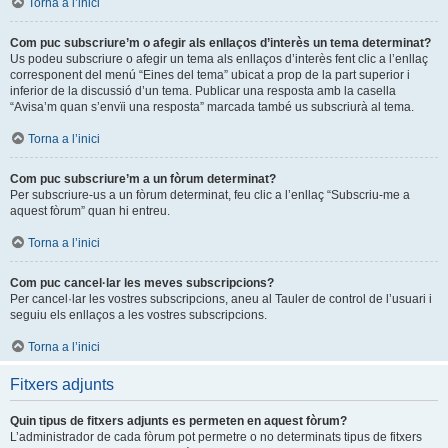
Torna a l’inici
Com puc subscriure’m o afegir als enllaços d’interès un tema determinat?
Us podeu subscriure o afegir un tema als enllaços d’interès fent clic a l’enllaç
corresponent del menú “Eines del tema” ubicat a prop de la part superior i
inferior de la discussió d’un tema. Publicar una resposta amb la casella
“Avisa’m quan s’envïi una resposta” marcada també us subscriurà al tema.
Torna a l’inici
Com puc subscriure’m a un fòrum determinat?
Per subscriure-us a un fòrum determinat, feu clic a l’enllaç “Subscriu-me a
aquest fòrum” quan hi entreu.
Torna a l’inici
Com puc cancel·lar les meves subscripcions?
Per cancel·lar les vostres subscripcions, aneu al Tauler de control de l’usuari i
seguiu els enllaços a les vostres subscripcions.
Torna a l’inici
Fitxers adjunts
Quin tipus de fitxers adjunts es permeten en aquest fòrum?
L’administrador de cada fòrum pot permetre o no determinats tipus de fitxers