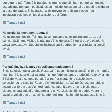
per alguna raó. També hi ha alguns fòrums que eliminen periòdicament els
usuaris que no hagin publicat res en molt de temps per tal de reduir la mida de
la base de dades. Si ha passat això, proveu de registrar-vos de nou i
involucrar-vos més en les discussions del fòrum.
Torna a l’inici
He perdut la meva contrasenya!
No us poseu nerviós! Tot i que la contrasenya no es pot recuperar, es pot
canviar fàcilment. Visiteu la pàgina d’inici de sessió i feu clic a
He oblidat la
meva contrasenya
. Seguiu les instruccions i podreu tornar a iniciar la sessió
aviat.
Torna a l’inici
Per què finalitza la meva sessió automàticament?
Si no seleccioneu la casella
Recorda’m
quan inicieu la sessió, el fòrum només
mantindrà la sessió activa durant un període de temps predefinit. Això evita l’ús
il·lícit del vostre compte per algú altre. Per mantenir la sessió activa,
seleccioneu la casella “Recorda’m” en iniciar-la. Això no és recomanable si
accediu al fòrum des d’un ordinador compartit p.ex. en una biblioteca, un
cibercafè, una aula d’ordinadors a la universitat, etc. Si no podeu veure la
casella, vol dir que un administrador del fòrum ha inhabilitat aquesta funció.
Torna a l’inici