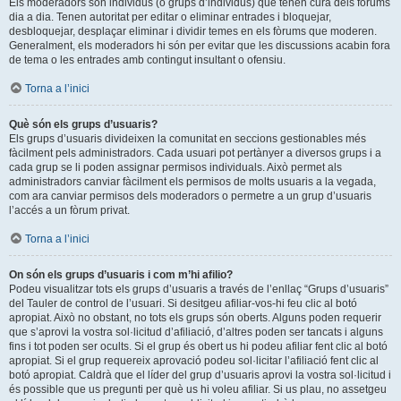
Els moderadors són individus (o grups d’individus) que tenen cura dels fòrums
dia a dia. Tenen autoritat per editar o eliminar entrades i bloquejar,
desbloquejar, desplaçar eliminar i dividir temes en els fòrums que moderen.
Generalment, els moderadors hi són per evitar que les discussions acabin fora
de tema o les entrades amb contingut insultant o ofensiu.
Torna a l’inici
Què són els grups d’usuaris?
Els grups d’usuaris divideixen la comunitat en seccions gestionables més
fàcilment pels administradors. Cada usuari pot pertànyer a diversos grups i a
cada grup se li poden assignar permisos individuals. Això permet als
administradors canviar fàcilment els permisos de molts usuaris a la vegada,
com ara canviar permisos dels moderadors o permetre a un grup d’usuaris
l’accés a un fòrum privat.
Torna a l’inici
On són els grups d’usuaris i com m’hi afilio?
Podeu visualitzar tots els grups d’usuaris a través de l’enllaç “Grups d’usuaris”
del Tauler de control de l’usuari. Si desitgeu afiliar-vos-hi feu clic al botó
apropiat. Això no obstant, no tots els grups són oberts. Alguns poden requerir
que s’aprovi la vostra sol·licitud d’afiliació, d’altres poden ser tancats i alguns
fins i tot poden ser ocults. Si el grup és obert us hi podeu afiliar fent clic al botó
apropiat. Si el grup requereix aprovació podeu sol·licitar l’afiliació fent clic al
botó apropiat. Caldrà que el líder del grup d’usuaris aprovi la vostra sol·licitud i
és possible que us pregunti per què us hi voleu afiliar. Si us plau, no assetgeu