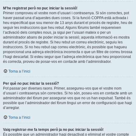
M’he registrat però no puc iniciar la sessió!
Primer comproveu el vostre nom d’usuari i contrasenya. Si són correctes, pot
haver passat una d’aquestes dues coses. Si la funció COPPA està activada i
heu especificat que sou menor de 13 anys durant el procés de registre, heu de
seguir les instruccions que heu rebut. Alguns fòrums també requereixen
l’activació dels comptes nous, ja sigui per l’usuari mateix o per un
administrador abans de poder iniciar la sessió; aquesta informació es mostra
durant el procés de registre. Si heu rebut un correu electrònic, seguiu les
instruccions. Si no heu rebut cap correu electrònic, és possible que hagueu
proporcionat una adreça electrònica incorrecta o que un filtre de correu brossa
l’hagi descartat. Si esteu segur que l’adreça electrònica que heu proporcionat
és correcta, proveu de posar-vos en contacte amb l’administrador.
Torna a l’inici
Per què no puc iniciar la sessió?
Pot passar per diverses raons. Primer, assegureu-vos que el vostre nom
d’usuari i contrasenya són correctes. Si ho són, poseu-vos en contacte amb un
administrador del fòrum per assegurar-vos que no us han expulsat. També és
possible que l’administrador del fòrum tingui un error de configuració que hagi
d’arreglar.
Torna a l’inici
Vaig registrar-me fa temps però ja no puc iniciar la sessió!
És possible que un administrador hagi desactivat o eliminat el vostre compte