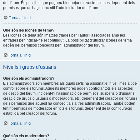
del fòrum. És possible que pugueu bloquejar els vostres temes depenent dels
permisos que us hagi concedit l’administrador del fòrum.
Torna a l’inici
Què són les icones de tema?
Les icones de tema són imatges triades per l’autor i associades amb les
entrades per indicar-ne el contingut. La possibilitat d’utilitzar icones de tema
depèn del permisos concedits per l’administrador del fòrum.
Torna a l’inici
Nivells i grups d’usuaris
Què són els administradors?
Els administradors són membres als quals se’ls ha assignat el nivell més alt de
control sobre els fòrums. Aquests membres poden controlar tots els aspectes
de gestió del fòrum, incloent-hi l’assignació de permisos, suspensió d’usuaris,
creació de grups d’usuaris o moderadors, etc. depenent del creador del fòrum i
dels permisos que aquest ha concedit als altres administradors. També poden
tenir permisos de moderador en tots els fòrums, depenent de la configuració
establida pel creador del fòrum.
Torna a l’inici
Què són els moderadors?