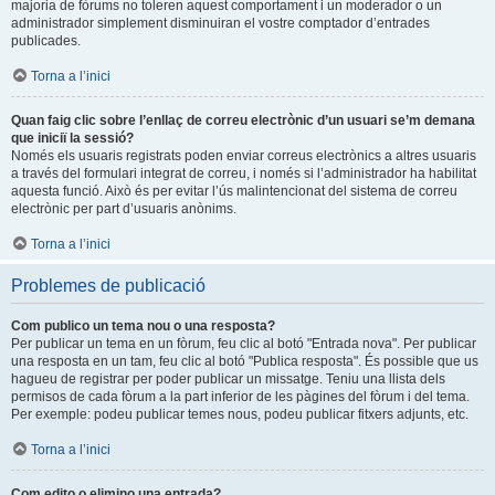
majoria de fòrums no toleren aquest comportament i un moderador o un
administrador simplement disminuiran el vostre comptador d’entrades
publicades.
Torna a l’inici
Quan faig clic sobre l’enllaç de correu electrònic d’un usuari se’m demana
que iniciï la sessió?
Només els usuaris registrats poden enviar correus electrònics a altres usuaris
a través del formulari integrat de correu, i només si l’administrador ha habilitat
aquesta funció. Això és per evitar l’ús malintencionat del sistema de correu
electrònic per part d’usuaris anònims.
Torna a l’inici
Problemes de publicació
Com publico un tema nou o una resposta?
Per publicar un tema en un fòrum, feu clic al botó "Entrada nova". Per publicar
una resposta en un tam, feu clic al botó "Publica resposta". És possible que us
hagueu de registrar per poder publicar un missatge. Teniu una llista dels
permisos de cada fòrum a la part inferior de les pàgines del fòrum i del tema.
Per exemple: podeu publicar temes nous, podeu publicar fitxers adjunts, etc.
Torna a l’inici
Com edito o elimino una entrada?