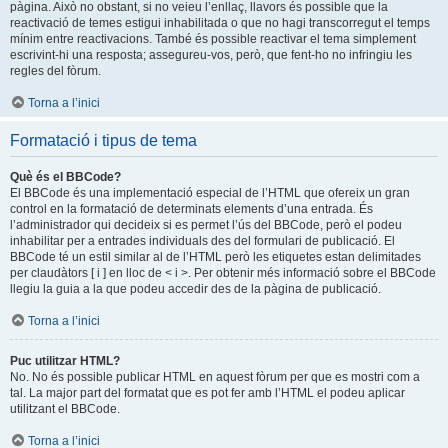
pàgina. Això no obstant, si no veieu l’enllaç, llavors és possible que la
reactivació de temes estigui inhabilitada o que no hagi transcorregut el temps
mínim entre reactivacions. També és possible reactivar el tema simplement
escrivint-hi una resposta; assegureu-vos, però, que fent-ho no infringiu les
regles del fòrum.
Torna a l’inici
Formatació i tipus de tema
Què és el BBCode?
El BBCode és una implementació especial de l’HTML que ofereix un gran
control en la formatació de determinats elements d’una entrada. És
l’administrador qui decideix si es permet l’ús del BBCode, però el podeu
inhabilitar per a entrades individuals des del formulari de publicació. El
BBCode té un estil similar al de l’HTML però les etiquetes estan delimitades
per claudàtors [ i ] en lloc de < i >. Per obtenir més informació sobre el BBCode
llegiu la guia a la que podeu accedir des de la pàgina de publicació.
Torna a l’inici
Puc utilitzar HTML?
No. No és possible publicar HTML en aquest fòrum per que es mostri com a
tal. La major part del formatat que es pot fer amb l’HTML el podeu aplicar
utilitzant el BBCode.
Torna a l’inici