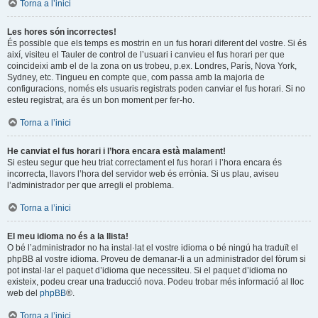
Torna a l’inici
Les hores són incorrectes!
És possible que els temps es mostrin en un fus horari diferent del vostre. Si és
així, visiteu el Tauler de control de l’usuari i canvieu el fus horari per que
coincideixi amb el de la zona on us trobeu, p.ex. Londres, París, Nova York,
Sydney, etc. Tingueu en compte que, com passa amb la majoria de
configuracions, només els usuaris registrats poden canviar el fus horari. Si no
esteu registrat, ara és un bon moment per fer-ho.
Torna a l’inici
He canviat el fus horari i l’hora encara està malament!
Si esteu segur que heu triat correctament el fus horari i l’hora encara és
incorrecta, llavors l’hora del servidor web és errònia. Si us plau, aviseu
l’administrador per que arregli el problema.
Torna a l’inici
El meu idioma no és a la llista!
O bé l’administrador no ha instal·lat el vostre idioma o bé ningú ha traduït el
phpBB al vostre idioma. Proveu de demanar-li a un administrador del fòrum si
pot instal·lar el paquet d’idioma que necessiteu. Si el paquet d’idioma no
existeix, podeu crear una traducció nova. Podeu trobar més informació al lloc
web del
phpBB
®.
Torna a l’inici