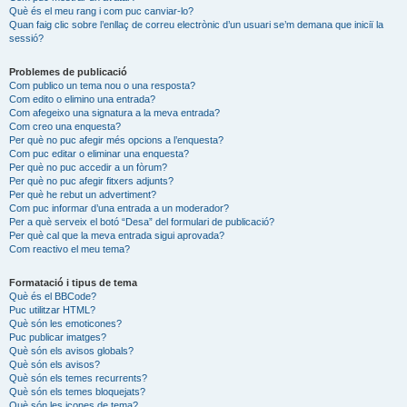
Què és el meu rang i com puc canviar-lo?
Quan faig clic sobre l’enllaç de correu electrònic d’un usuari se’m demana que iniciï la
sessió?
Problemes de publicació
Com publico un tema nou o una resposta?
Com edito o elimino una entrada?
Com afegeixo una signatura a la meva entrada?
Com creo una enquesta?
Per què no puc afegir més opcions a l’enquesta?
Com puc editar o eliminar una enquesta?
Per què no puc accedir a un fòrum?
Per què no puc afegir fitxers adjunts?
Per què he rebut un advertiment?
Com puc informar d’una entrada a un moderador?
Per a què serveix el botó “Desa” del formulari de publicació?
Per què cal que la meva entrada sigui aprovada?
Com reactivo el meu tema?
Formatació i tipus de tema
Què és el BBCode?
Puc utilitzar HTML?
Què són les emoticones?
Puc publicar imatges?
Què són els avisos globals?
Què són els avisos?
Què són els temes recurrents?
Què són els temes bloquejats?
Què són les icones de tema?