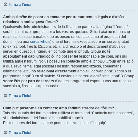
Torna a l’inici
Amb qui m’he de posar en contacte per tractar temes legals o d’abús
relacionats amb aquest fòrum?
Qualsevols dels administradors de la llista que pareix a la pàgina “L’equip”
serà un contacte apropiat per a les vostres queixes. Si tot i així no rebeu cap
resposta, és recomanable que us poseu en contacte amb el propietari del
domini (feu una
cerca whois
) o, si el fòrum s’executa sobre un servei gratuït
(p.ex. Yahoo!, free.fr, f2s.com, etc.), la direcció o el departament d’abús del
servei en questió. Tingueu en compte que el phpBB Group
no té
absolutament cap jurisdicció
i no pot ser fet responsable de com, on i qui
utilitza aquest fòrum. No us poseu en contacte amb el phpBB Group en relació
a qualsevol tema legal (cessar i desistir, responsabilització, comentaris
difamatoris, etc.)
no relacionat directament
amb el lloc web phpBB.com o el
programari phpBB en sí mateix. Si envieu un correu electrònic al phpBB Group
sobre l’ús per part de tercers
d’aquest programari espereu-vos una resposta
succinta o, fins i tot, cap resposta.
Torna a l’inici
Com puc posar-me en contacte amb l’administrador del fòrum?
Tots els usuaris del fòrum poden utilitzar el formulari “Contacta amb nosaltres”,
si l’administrador del fòrum n’ha habilitat l’opció.
Els membres del fòrum també poden utilitzar l’enllaç “L’equip”.
Torna a l’inici