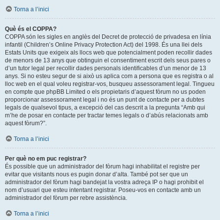
Torna a l’inici
Què és el COPPA?
COPPA són les sigles en anglès del Decret de protecció de privadesa en línia
infantil (Children’s Online Privacy Protection Act) del 1998. És una llei dels
Estats Units que exigeix als llocs web que potencialment poden recollir dades
de menors de 13 anys que obtinguin el consentiment escrit dels seus pares o
d’un tutor legal per recollir dades personals identificables d’un menor de 13
anys. Si no esteu segur de si això us aplica com a persona que es registra o al
lloc web en el qual voleu registrar-vos, busqueu assessorament legal. Tingueu
en compte que phpBB Limited o els propietaris d’aquest fòrum no us poden
proporcionar assessorament legal i no és un punt de contacte per a dubtes
legals de qualsevol tipus, a excepció del cas descrit a la pregunta “Amb qui
m’he de posar en contacte per tractar temes legals o d’abús relacionats amb
aquest fòrum?”.
Torna a l’inici
Per què no em puc registrar?
És possible que un administrador del fòrum hagi inhabilitat el registre per
evitar que visitants nous es pugin donar d’alta. També pot ser que un
administrador del fòrum hagi bandejat la vostra adreça IP o hagi prohibit el
nom d’usuari que esteu intentant registrar. Poseu-vos en contacte amb un
administrador del fòrum per rebre assistència.
Torna a l’inici