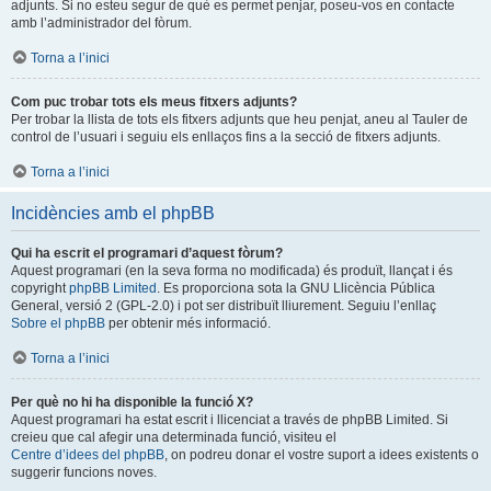
adjunts. Si no esteu segur de què es permet penjar, poseu-vos en contacte
amb l’administrador del fòrum.
Torna a l’inici
Com puc trobar tots els meus fitxers adjunts?
Per trobar la llista de tots els fitxers adjunts que heu penjat, aneu al Tauler de
control de l’usuari i seguiu els enllaços fins a la secció de fitxers adjunts.
Torna a l’inici
Incidències amb el phpBB
Qui ha escrit el programari d’aquest fòrum?
Aquest programari (en la seva forma no modificada) és produït, llançat i és
copyright
phpBB Limited
. Es proporciona sota la GNU Llicència Pública
General, versió 2 (GPL-2.0) i pot ser distribuït lliurement. Seguiu l’enllaç
Sobre el phpBB
per obtenir més informació.
Torna a l’inici
Per què no hi ha disponible la funció X?
Aquest programari ha estat escrit i llicenciat a través de phpBB Limited. Si
creieu que cal afegir una determinada funció, visiteu el
Centre d’idees del phpBB
, on podreu donar el vostre suport a idees existents o
suggerir funcions noves.