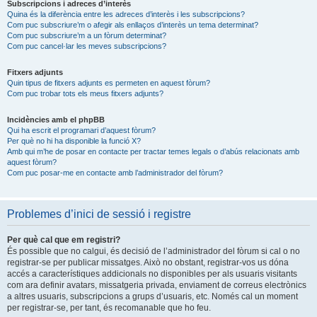
Subscripcions i adreces d’interès
Quina és la diferència entre les adreces d’interès i les subscripcions?
Com puc subscriure’m o afegir als enllaços d’interès un tema determinat?
Com puc subscriure’m a un fòrum determinat?
Com puc cancel·lar les meves subscripcions?
Fitxers adjunts
Quin tipus de fitxers adjunts es permeten en aquest fòrum?
Com puc trobar tots els meus fitxers adjunts?
Incidències amb el phpBB
Qui ha escrit el programari d’aquest fòrum?
Per què no hi ha disponible la funció X?
Amb qui m’he de posar en contacte per tractar temes legals o d’abús relacionats amb
aquest fòrum?
Com puc posar-me en contacte amb l’administrador del fòrum?
Problemes d’inici de sessió i registre
Per què cal que em registri?
És possible que no calgui, és decisió de l’administrador del fòrum si cal o no
registrar-se per publicar missatges. Això no obstant, registrar-vos us dóna
accés a característiques addicionals no disponibles per als usuaris visitants
com ara definir avatars, missatgeria privada, enviament de correus electrònics
a altres usuaris, subscripcions a grups d’usuaris, etc. Només cal un moment
per registrar-se, per tant, és recomanable que ho feu.