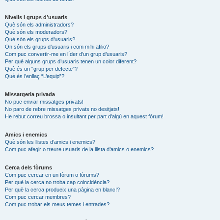
Nivells i grups d’usuaris
Què són els administradors?
Què són els moderadors?
Què són els grups d’usuaris?
On són els grups d’usuaris i com m’hi afilio?
Com puc convertir-me en líder d’un grup d’usuaris?
Per què alguns grups d’usuaris tenen un color diferent?
Què és un “grup per defecte”?
Què és l’enllaç “L’equip”?
Missatgeria privada
No puc enviar missatges privats!
No paro de rebre missatges privats no desitjats!
He rebut correu brossa o insultant per part d’algú en aquest fòrum!
Amics i enemics
Què són les llistes d’amics i enemics?
Com puc afegir o treure usuaris de la llista d’amics o enemics?
Cerca dels fòrums
Com puc cercar en un fòrum o fòrums?
Per què la cerca no troba cap coincidència?
Per què la cerca produeix una pàgina en blanc!?
Com puc cercar membres?
Com puc trobar els meus temes i entrades?