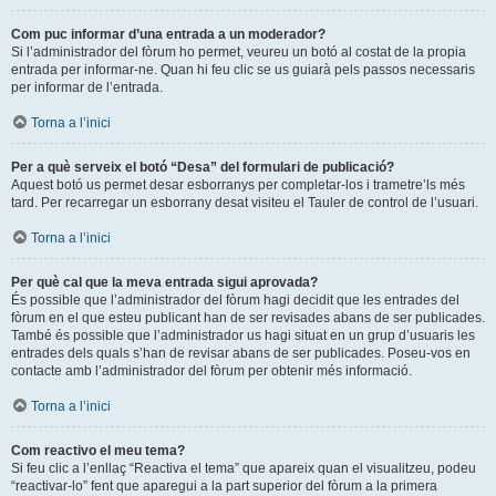
Com puc informar d’una entrada a un moderador?
Si l’administrador del fòrum ho permet, veureu un botó al costat de la propia
entrada per informar-ne. Quan hi feu clic se us guiarà pels passos necessaris
per informar de l’entrada.
Torna a l’inici
Per a què serveix el botó “Desa” del formulari de publicació?
Aquest botó us permet desar esborranys per completar-los i trametre’ls més
tard. Per recarregar un esborrany desat visiteu el Tauler de control de l’usuari.
Torna a l’inici
Per què cal que la meva entrada sigui aprovada?
És possible que l’administrador del fòrum hagi decidit que les entrades del
fòrum en el que esteu publicant han de ser revisades abans de ser publicades.
També és possible que l’administrador us hagi situat en un grup d’usuaris les
entrades dels quals s’han de revisar abans de ser publicades. Poseu-vos en
contacte amb l’administrador del fòrum per obtenir més informació.
Torna a l’inici
Com reactivo el meu tema?
Si feu clic a l’enllaç “Reactiva el tema” que apareix quan el visualitzeu, podeu
“reactivar-lo” fent que aparegui a la part superior del fòrum a la primera