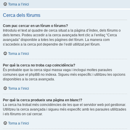
Torna a l’inici
Cerca dels fòrums
Com puc cercar en un fòrum o fòrums?
Introduïu el text al quadre de cerca situat a la pàgina d’índex, dels fòrums o
dels temes. Podeu accedir a la cerca avançada fent clic a l’enllaç “Cerca
avançada” disponible a totes les pàgines del fòrum. La manera com
s’accedeix a la cerca pot dependre de l’estil utilitzat pel fòrum.
Torna a l’inici
Per què la cerca no troba cap coincidència?
És probable que la cerca sigui massa vaga i inclogui moltes paraules
comunes que el phpBB no indexa. Sigueu més específic i utilitzeu les opcions
disponibles a la cerca avançada.
Torna a l’inici
Per què la cerca produeix una pàgina en blanc!?
La cerca ha trobat més coincidències de les que el servidor web pot gestionar.
Utilitzeu la cerca avançada i sigueu més especific amb les paraules utilitzades
i els fòrums on cal cercar.
Torna a l’inici