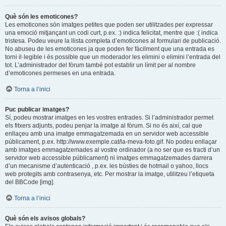
Què són les emoticones?
Les emoticones són imatges petites que poden ser utilitzades per expressar
una emoció mitjançant un codi curt, p.ex. :) indica felicitat, mentre que :( indica
tristesa. Podeu veure la llista completa d’emoticones al formulari de publicació.
No abuseu de les emoticones ja que poden fer fàcilment que una entrada es
torni il·legible i és possible que un moderador les elimini o elimini l’entrada del
tot. L’administrador del fòrum també pot establir un límit per al nombre
d’emoticones permeses en una entrada.
Torna a l’inici
Puc publicar imatges?
Sí, podeu mostrar imatges en les vostres entrades. Si l’administrador permet
els fitxers adjunts, podeu penjar la imatge al fòrum. Si no és així, cal que
enllaçeu amb una imatge emmagatzemada en un servidor web accessible
públicament, p.ex. http://www.exemple.cat/la-meva-foto.gif. No podeu enllaçar
amb imatges emmagatzemades al vostre ordinador (a no ser que es tracti d’un
servidor web accessible públicament) ni imatges emmagatzemades darrera
d’un mecanisme d’autenticació , p.ex. les bústies de hotmail o yahoo, llocs
web protegits amb contrasenya, etc. Per mostrar la imatge, utilitzeu l’etiqueta
del BBCode [img].
Torna a l’inici
Què són els avisos globals?