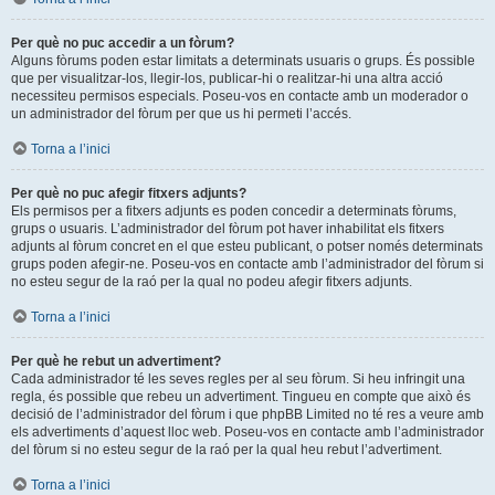
Per què no puc accedir a un fòrum?
Alguns fòrums poden estar limitats a determinats usuaris o grups. És possible
que per visualitzar-los, llegir-los, publicar-hi o realitzar-hi una altra acció
necessiteu permisos especials. Poseu-vos en contacte amb un moderador o
un administrador del fòrum per que us hi permeti l’accés.
Torna a l’inici
Per què no puc afegir fitxers adjunts?
Els permisos per a fitxers adjunts es poden concedir a determinats fòrums,
grups o usuaris. L’administrador del fòrum pot haver inhabilitat els fitxers
adjunts al fòrum concret en el que esteu publicant, o potser només determinats
grups poden afegir-ne. Poseu-vos en contacte amb l’administrador del fòrum si
no esteu segur de la raó per la qual no podeu afegir fitxers adjunts.
Torna a l’inici
Per què he rebut un advertiment?
Cada administrador té les seves regles per al seu fòrum. Si heu infringit una
regla, és possible que rebeu un advertiment. Tingueu en compte que això és
decisió de l’administrador del fòrum i que phpBB Limited no té res a veure amb
els advertiments d’aquest lloc web. Poseu-vos en contacte amb l’administrador
del fòrum si no esteu segur de la raó per la qual heu rebut l’advertiment.
Torna a l’inici