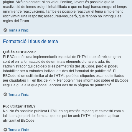
pàgina. Això no obstant, si no veieu l’enllaç, llavors és possible que la
reactivació de temes estigui inhabilitada o que no hagi transcorregut el temps
mínim entre reactivacions. També és possible reactivar el tema simplement
escrivint-hi una resposta; assegureu-vos, però, que fent-ho no infringiu les
regles del fòrum.
Torna a l’inici
Formatació i tipus de tema
Què és el BBCode?
El BBCode és una implementació especial de l’HTML que ofereix un gran
control en la formatació de determinats elements d’una entrada. És
l’administrador qui decideix si es permet l’ús del BBCode, però el podeu
inhabilitar per a entrades individuals des del formulari de publicació. El
BBCode té un estil similar al de l’HTML però les etiquetes estan delimitades
per claudàtors [ i ] en lloc de < i >. Per obtenir més informació sobre el BBCode
llegiu la guia a la que podeu accedir des de la pàgina de publicació.
Torna a l’inici
Puc utilitzar HTML?
No. No és possible publicar HTML en aquest fòrum per que es mostri com a
tal. La major part del formatat que es pot fer amb l’HTML el podeu aplicar
utilitzant el BBCode.
Torna a l’inici