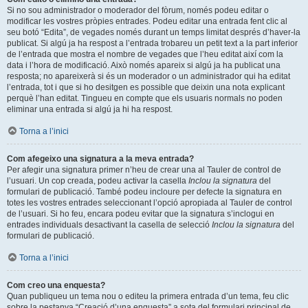
Si no sou administrador o moderador del fòrum, només podeu editar o
modificar les vostres pròpies entrades. Podeu editar una entrada fent clic al
seu botó “Edita”, de vegades només durant un temps limitat després d’haver-la
publicat. Si algú ja ha respost a l’entrada trobareu un petit text a la part inferior
de l’entrada que mostra el nombre de vegades que l’heu editat així com la
data i l’hora de modificació. Això només apareix si algú ja ha publicat una
resposta; no apareixerà si és un moderador o un administrador qui ha editat
l’entrada, tot i que si ho desitgen es possible que deixin una nota explicant
perquè l’han editat. Tingueu en compte que els usuaris normals no poden
eliminar una entrada si algú ja hi ha respost.
Torna a l’inici
Com afegeixo una signatura a la meva entrada?
Per afegir una signatura primer n’heu de crear una al Tauler de control de
l’usuari. Un cop creada, podeu activar la casella
Inclou la signatura
del
formulari de publicació. També podeu incloure per defecte la signatura en
totes les vostres entrades seleccionant l’opció apropiada al Tauler de control
de l’usuari. Si ho feu, encara podeu evitar que la signatura s’inclogui en
entrades individuals desactivant la casella de selecció
Inclou la signatura
del
formulari de publicació.
Torna a l’inici
Com creo una enquesta?
Quan publiqueu un tema nou o editeu la primera entrada d’un tema, feu clic
sobre la pestanya “Creació d’una enquesta” a sota del formulari principal de