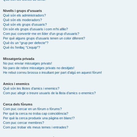
Nivells i grups d’usuaris
Què són els administradors?
Què són els moderadors?
Què són els grups d’usuaris?
On són els grups d’usuaris i com m’hi afilio?
Com puc convertir-me en líder d’un grup d’usuaris?
Per què alguns grups d’usuaris tenen un color diferent?
Què és un “grup per defecte”?
Què és l’enllaç “L’equip”?
Missatgeria privada
No puc enviar missatges privats!
No paro de rebre missatges privats no desitjats!
He rebut correu brossa o insultant per part d’algú en aquest fòrum!
Amics i enemics
Què són les llistes d’amics i enemics?
Com puc afegir o treure usuaris de la llista d’amics o enemics?
Cerca dels fòrums
Com puc cercar en un fòrum o fòrums?
Per què la cerca no troba cap coincidència?
Per què la cerca produeix una pàgina en blanc!?
Com puc cercar membres?
Com puc trobar els meus temes i entrades?