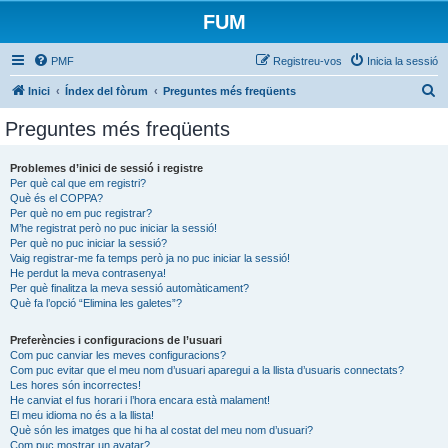
FUM
PMF
Registreu-vos
Inicia la sessió
C
Inici
Índex del fòrum
Preguntes més freqüents
e
Preguntes més freqüents
r
c
Problemes d’inici de sessió i registre
Per què cal que em registri?
a
Què és el COPPA?
Per què no em puc registrar?
M’he registrat però no puc iniciar la sessió!
Per què no puc iniciar la sessió?
Vaig registrar-me fa temps però ja no puc iniciar la sessió!
He perdut la meva contrasenya!
Per què finalitza la meva sessió automàticament?
Què fa l’opció “Elimina les galetes”?
Preferències i configuracions de l’usuari
Com puc canviar les meves configuracions?
Com puc evitar que el meu nom d’usuari aparegui a la llista d’usuaris connectats?
Les hores són incorrectes!
He canviat el fus horari i l’hora encara està malament!
El meu idioma no és a la llista!
Què són les imatges que hi ha al costat del meu nom d’usuari?
Com puc mostrar un avatar?