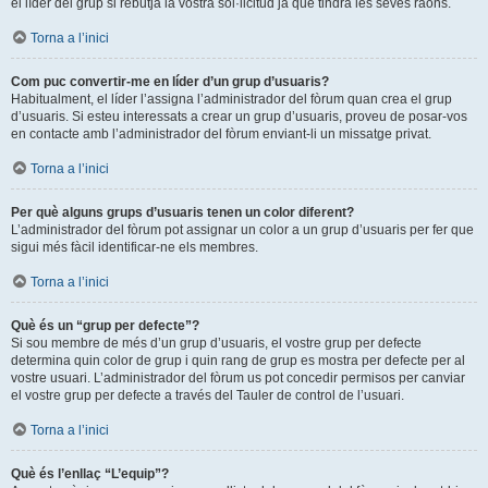
el líder del grup si rebutja la vostra sol·licitud ja que tindrà les seves raons.
Torna a l’inici
Com puc convertir-me en líder d’un grup d’usuaris?
Habitualment, el líder l’assigna l’administrador del fòrum quan crea el grup
d’usuaris. Si esteu interessats a crear un grup d’usuaris, proveu de posar-vos
en contacte amb l’administrador del fòrum enviant-li un missatge privat.
Torna a l’inici
Per què alguns grups d’usuaris tenen un color diferent?
L’administrador del fòrum pot assignar un color a un grup d’usuaris per fer que
sigui més fàcil identificar-ne els membres.
Torna a l’inici
Què és un “grup per defecte”?
Si sou membre de més d’un grup d’usuaris, el vostre grup per defecte
determina quin color de grup i quin rang de grup es mostra per defecte per al
vostre usuari. L’administrador del fòrum us pot concedir permisos per canviar
el vostre grup per defecte a través del Tauler de control de l’usuari.
Torna a l’inici
Què és l’enllaç “L’equip”?