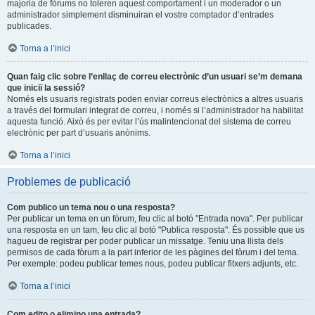
majoria de fòrums no toleren aquest comportament i un moderador o un
administrador simplement disminuiran el vostre comptador d’entrades
publicades.
Torna a l’inici
Quan faig clic sobre l’enllaç de correu electrònic d’un usuari se’m demana
que iniciï la sessió?
Només els usuaris registrats poden enviar correus electrònics a altres usuaris
a través del formulari integrat de correu, i només si l’administrador ha habilitat
aquesta funció. Això és per evitar l’ús malintencionat del sistema de correu
electrònic per part d’usuaris anònims.
Torna a l’inici
Problemes de publicació
Com publico un tema nou o una resposta?
Per publicar un tema en un fòrum, feu clic al botó "Entrada nova". Per publicar
una resposta en un tam, feu clic al botó "Publica resposta". És possible que us
hagueu de registrar per poder publicar un missatge. Teniu una llista dels
permisos de cada fòrum a la part inferior de les pàgines del fòrum i del tema.
Per exemple: podeu publicar temes nous, podeu publicar fitxers adjunts, etc.
Torna a l’inici
Com edito o elimino una entrada?