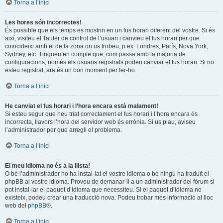
Torna a l’inici
Les hores són incorrectes!
És possible que els temps es mostrin en un fus horari diferent del vostre. Si és
així, visiteu el Tauler de control de l’usuari i canvieu el fus horari per que
coincideixi amb el de la zona on us trobeu, p.ex. Londres, París, Nova York,
Sydney, etc. Tingueu en compte que, com passa amb la majoria de
configuracions, només els usuaris registrats poden canviar el fus horari. Si no
esteu registrat, ara és un bon moment per fer-ho.
Torna a l’inici
He canviat el fus horari i l’hora encara està malament!
Si esteu segur que heu triat correctament el fus horari i l’hora encara és
incorrecta, llavors l’hora del servidor web és errònia. Si us plau, aviseu
l’administrador per que arregli el problema.
Torna a l’inici
El meu idioma no és a la llista!
O bé l’administrador no ha instal·lat el vostre idioma o bé ningú ha traduït el
phpBB al vostre idioma. Proveu de demanar-li a un administrador del fòrum si
pot instal·lar el paquet d’idioma que necessiteu. Si el paquet d’idioma no
existeix, podeu crear una traducció nova. Podeu trobar més informació al lloc
web del
phpBB
®.
Torna a l’inici