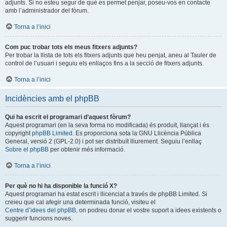
adjunts. Si no esteu segur de què es permet penjar, poseu-vos en contacte
amb l’administrador del fòrum.
Torna a l’inici
Com puc trobar tots els meus fitxers adjunts?
Per trobar la llista de tots els fitxers adjunts que heu penjat, aneu al Tauler de
control de l’usuari i seguiu els enllaços fins a la secció de fitxers adjunts.
Torna a l’inici
Incidències amb el phpBB
Qui ha escrit el programari d’aquest fòrum?
Aquest programari (en la seva forma no modificada) és produït, llançat i és
copyright
phpBB Limited
. Es proporciona sota la GNU Llicència Pública
General, versió 2 (GPL-2.0) i pot ser distribuït lliurement. Seguiu l’enllaç
Sobre el phpBB
per obtenir més informació.
Torna a l’inici
Per què no hi ha disponible la funció X?
Aquest programari ha estat escrit i llicenciat a través de phpBB Limited. Si
creieu que cal afegir una determinada funció, visiteu el
Centre d’idees del phpBB
, on podreu donar el vostre suport a idees existents o
suggerir funcions noves.