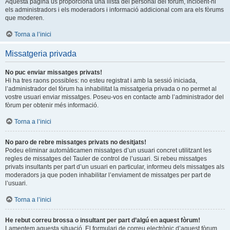
Aquesta pàgina us proporciona una llista del personal del fòrum, incloent-hi
els administradors i els moderadors i informació addicional com ara els fòrums
que moderen.
Torna a l’inici
Missatgeria privada
No puc enviar missatges privats!
Hi ha tres raons possibles: no esteu registrat i amb la sessió iniciada,
l’administrador del fòrum ha inhabilitat la missatgeria privada o no permet al
vostre usuari enviar missatges. Poseu-vos en contacte amb l’administrador del
fòrum per obtenir més informació.
Torna a l’inici
No paro de rebre missatges privats no desitjats!
Podeu eliminar automàticamen missatges d’un usuari concret utilitzant les
regles de missatges del Tauler de control de l’usuari. Si rebeu missatges
privats insultants per part d’un usuari en particular, informeu dels missatges als
moderadors ja que poden inhabilitar l’enviament de missatges per part de
l’usuari.
Torna a l’inici
He rebut correu brossa o insultant per part d’algú en aquest fòrum!
Lamentem aquesta situació. El formulari de correu electrònic d’aquest fòrum