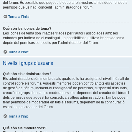
del fòrum. És possible que pugueu bloquejar els vostres temes depenent dels
permisos que us hagi concedit l’administrador del fòrum.
Torna a l’inici
Què són les icones de tema?
Les icones de tema són imatges triades per l’autor i associades amb les
entrades per indicar-ne el contingut. La possibilitat d’utilitzar icones de tema
depèn del permisos concedits per l’administrador del fòrum.
Torna a l’inici
Nivells i grups d’usuaris
Què són els administradors?
Els administradors són membres als quals se’ls ha assignat el nivell més alt de
control sobre els fòrums. Aquests membres poden controlar tots els aspectes
de gestió del fòrum, incloent-hi l’assignació de permisos, suspensió d’usuaris,
creació de grups d’usuaris o moderadors, etc. depenent del creador del fòrum i
dels permisos que aquest ha concedit als altres administradors. També poden
tenir permisos de moderador en tots els fòrums, depenent de la configuració
establida pel creador del fòrum.
Torna a l’inici
Què són els moderadors?