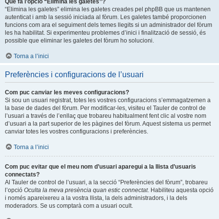
Què fa l’opció “Elimina les galetes”?
“Elimina les galetes” elimina les galetes creades pel phpBB que us mantenen
autenticat i amb la sessió iniciada al fòrum. Les galetes també proporcionen
funcions com ara el seguiment dels temes llegits si un administrador del fòrum
les ha habilitat. Si experimenteu problemes d’inici i finalització de sessió, és
possible que eliminar les galetes del fòrum ho solucioni.
Torna a l’inici
Preferències i configuracions de l’usuari
Com puc canviar les meves configuracions?
Si sou un usuari registrat, totes les vostres configuracions s’emmagatzemen a
la base de dades del fòrum. Per modificar-les, visiteu el Tauler de control de
l’usuari a través de l’enllaç que trobareu habitualment fent clic al vostre nom
d’usuari a la part superior de les pàgines del fòrum. Aquest sistema us permet
canviar totes les vostres configuracions i preferències.
Torna a l’inici
Com puc evitar que el meu nom d’usuari aparegui a la llista d’usuaris
connectats?
Al Tauler de control de l’usuari, a la secció “Preferències del fòrum”, trobareu
l’opció
Oculta la meva presència quan estic connectat
. Habiliteu aquesta opció
i només apareixereu a la vostra llista, la dels administradors, i la dels
moderadors. Se us comptarà com a usuari ocult.