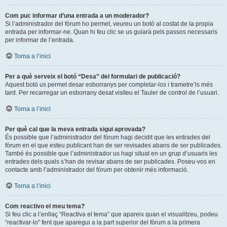
Com puc informar d’una entrada a un moderador?
Si l’administrador del fòrum ho permet, veureu un botó al costat de la propia
entrada per informar-ne. Quan hi feu clic se us guiarà pels passos necessaris
per informar de l’entrada.
Torna a l’inici
Per a què serveix el botó “Desa” del formulari de publicació?
Aquest botó us permet desar esborranys per completar-los i trametre’ls més
tard. Per recarregar un esborrany desat visiteu el Tauler de control de l’usuari.
Torna a l’inici
Per què cal que la meva entrada sigui aprovada?
És possible que l’administrador del fòrum hagi decidit que les entrades del
fòrum en el que esteu publicant han de ser revisades abans de ser publicades.
També és possible que l’administrador us hagi situat en un grup d’usuaris les
entrades dels quals s’han de revisar abans de ser publicades. Poseu-vos en
contacte amb l’administrador del fòrum per obtenir més informació.
Torna a l’inici
Com reactivo el meu tema?
Si feu clic a l’enllaç “Reactiva el tema” que apareix quan el visualitzeu, podeu
“reactivar-lo” fent que aparegui a la part superior del fòrum a la primera