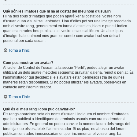
Què són les imatges que hi ha al costat del meu nom d’usuari?
Hi ha dos tipus d’imatges que poden aparèixer al costat del vostre nom
d’usuari quan visualitzeu entrades. Una d’elles pot ser una imatge associada
amb el vostre rang, generalment en forma d’estrelles, blocs o punts i indica
quantes entrades heu publicat o el vostre estatus al fòrum. Un altre tipus
d’imatge, habitualment més gran, es coneix com avatar i sol ser única i
personal per cada usuari.
Torna a l’inici
Com puc mostrar un avatar?
Al tauler de Control de l’usuari, a la secció "Perfil", podeu afegir un avatar
utilitzant un dels quatre mètodes següents: gravatar, galeria, remot o penjat. És
l’administrador qui decideix si els avatars estan permesos i tria de quines
maneres estan disponibles. Si no podeu utilitzar els avatars, poseu-vos en
contacte amb l’administrador.
Torna a l’inici
Què és el meu rang i com puc canviar-lo?
Els rangs apareixen sota els noms d’usuari i indiquen el nombre d’entrades
que heu publicat o identifiquen determinats usuaris com ara moderadors i
administradors. En general no podeu canviar la nomenclatura dels rangs del
fòrum ja que els estableix l’administrador. Si us plau, no abuseu del fòrum
publicant entrades innecessàriament per incrementar el vostre rang. La