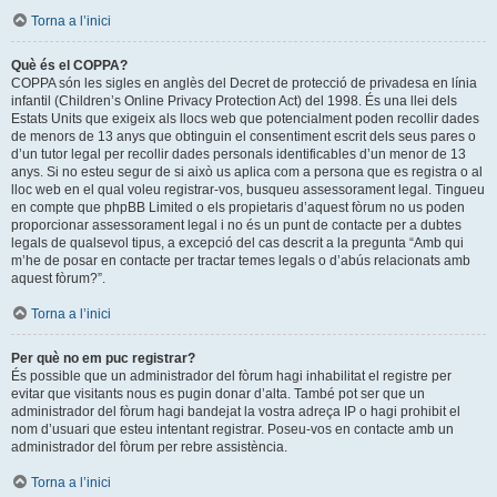
Torna a l’inici
Què és el COPPA?
COPPA són les sigles en anglès del Decret de protecció de privadesa en línia
infantil (Children’s Online Privacy Protection Act) del 1998. És una llei dels
Estats Units que exigeix als llocs web que potencialment poden recollir dades
de menors de 13 anys que obtinguin el consentiment escrit dels seus pares o
d’un tutor legal per recollir dades personals identificables d’un menor de 13
anys. Si no esteu segur de si això us aplica com a persona que es registra o al
lloc web en el qual voleu registrar-vos, busqueu assessorament legal. Tingueu
en compte que phpBB Limited o els propietaris d’aquest fòrum no us poden
proporcionar assessorament legal i no és un punt de contacte per a dubtes
legals de qualsevol tipus, a excepció del cas descrit a la pregunta “Amb qui
m’he de posar en contacte per tractar temes legals o d’abús relacionats amb
aquest fòrum?”.
Torna a l’inici
Per què no em puc registrar?
És possible que un administrador del fòrum hagi inhabilitat el registre per
evitar que visitants nous es pugin donar d’alta. També pot ser que un
administrador del fòrum hagi bandejat la vostra adreça IP o hagi prohibit el
nom d’usuari que esteu intentant registrar. Poseu-vos en contacte amb un
administrador del fòrum per rebre assistència.
Torna a l’inici