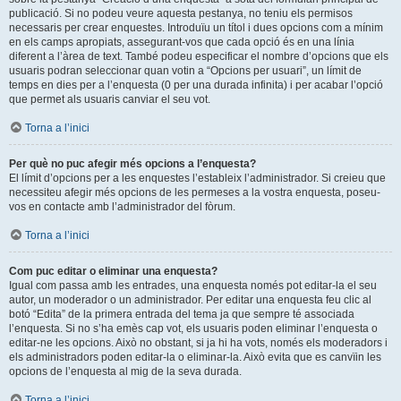
publicació. Si no podeu veure aquesta pestanya, no teniu els permisos
necessaris per crear enquestes. Introduïu un títol i dues opcions com a mínim
en els camps apropiats, assegurant-vos que cada opció és en una línia
diferent a l’àrea de text. També podeu especificar el nombre d’opcions que els
usuaris podran seleccionar quan votin a “Opcions per usuari”, un límit de
temps en dies per a l’enquesta (0 per una durada infinita) i per acabar l’opció
que permet als usuaris canviar el seu vot.
Torna a l’inici
Per què no puc afegir més opcions a l’enquesta?
El límit d’opcions per a les enquestes l’estableix l’administrador. Si creieu que
necessiteu afegir més opcions de les permeses a la vostra enquesta, poseu-
vos en contacte amb l’administrador del fòrum.
Torna a l’inici
Com puc editar o eliminar una enquesta?
Igual com passa amb les entrades, una enquesta només pot editar-la el seu
autor, un moderador o un administrador. Per editar una enquesta feu clic al
botó “Edita” de la primera entrada del tema ja que sempre té associada
l’enquesta. Si no s’ha emès cap vot, els usuaris poden eliminar l’enquesta o
editar-ne les opcions. Això no obstant, si ja hi ha vots, només els moderadors i
els administradors poden editar-la o eliminar-la. Això evita que es canvïin les
opcions de l’enquesta al mig de la seva durada.
Torna a l’inici