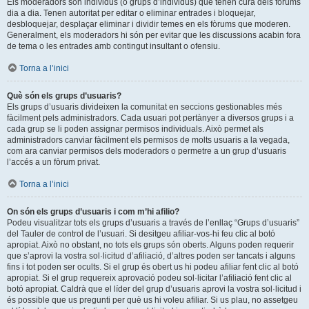
Els moderadors són individus (o grups d’individus) que tenen cura dels fòrums
dia a dia. Tenen autoritat per editar o eliminar entrades i bloquejar,
desbloquejar, desplaçar eliminar i dividir temes en els fòrums que moderen.
Generalment, els moderadors hi són per evitar que les discussions acabin fora
de tema o les entrades amb contingut insultant o ofensiu.
Torna a l’inici
Què són els grups d’usuaris?
Els grups d’usuaris divideixen la comunitat en seccions gestionables més
fàcilment pels administradors. Cada usuari pot pertànyer a diversos grups i a
cada grup se li poden assignar permisos individuals. Això permet als
administradors canviar fàcilment els permisos de molts usuaris a la vegada,
com ara canviar permisos dels moderadors o permetre a un grup d’usuaris
l’accés a un fòrum privat.
Torna a l’inici
On són els grups d’usuaris i com m’hi afilio?
Podeu visualitzar tots els grups d’usuaris a través de l’enllaç “Grups d’usuaris”
del Tauler de control de l’usuari. Si desitgeu afiliar-vos-hi feu clic al botó
apropiat. Això no obstant, no tots els grups són oberts. Alguns poden requerir
que s’aprovi la vostra sol·licitud d’afiliació, d’altres poden ser tancats i alguns
fins i tot poden ser ocults. Si el grup és obert us hi podeu afiliar fent clic al botó
apropiat. Si el grup requereix aprovació podeu sol·licitar l’afiliació fent clic al
botó apropiat. Caldrà que el líder del grup d’usuaris aprovi la vostra sol·licitud i
és possible que us pregunti per què us hi voleu afiliar. Si us plau, no assetgeu