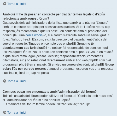
Torna a l’inici
Amb qui m’he de posar en contacte per tractar temes legals o d’abús
relacionats amb aquest fòrum?
Qualsevols dels administradors de la llista que pareix a la pàgina “L’equip”
serà un contacte apropiat per a les vostres queixes. Si tot i així no rebeu cap
resposta, és recomanable que us poseu en contacte amb el propietari del
domini (feu una
cerca whois
) o, si el fòrum s’executa sobre un servei gratuït
(p.ex. Yahoo!, free.fr, f2s.com, etc.), la direcció o el departament d’abús del
servei en questió. Tingueu en compte que el phpBB Group
no té
absolutament cap jurisdicció
i no pot ser fet responsable de com, on i qui
utilitza aquest fòrum. No us poseu en contacte amb el phpBB Group en relació
a qualsevol tema legal (cessar i desistir, responsabilització, comentaris
difamatoris, etc.)
no relacionat directament
amb el lloc web phpBB.com o el
programari phpBB en sí mateix. Si envieu un correu electrònic al phpBB Group
sobre l’ús per part de tercers
d’aquest programari espereu-vos una resposta
succinta o, fins i tot, cap resposta.
Torna a l’inici
Com puc posar-me en contacte amb l’administrador del fòrum?
Tots els usuaris del fòrum poden utilitzar el formulari “Contacta amb nosaltres”,
si l’administrador del fòrum n’ha habilitat l’opció.
Els membres del fòrum també poden utilitzar l’enllaç “L’equip”.
Torna a l’inici