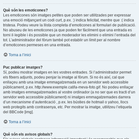
Què són les emoticones?
Les emoticones són imatges petites que poden ser utilitzades per expressar
una emoció mitjançant un codi curt, p.ex. :) indica felicitat, mentre que :( indica
tristesa. Podeu veure la llista completa d’emoticones al formulari de publicació.
No abuseu de les emoticones ja que poden fer fàcilment que una entrada es
torni il·legible i és possible que un moderador les elimini o elimini l’entrada del
tot. L’administrador del fòrum també pot establir un límit per al nombre
d’emoticones permeses en una entrada.
Torna a l’inici
Puc publicar imatges?
Sí, podeu mostrar imatges en les vostres entrades. Si l’administrador permet
els fitxers adjunts, podeu penjar la imatge al fòrum. Si no és així, cal que
enllaçeu amb una imatge emmagatzemada en un servidor web accessible
públicament, p.ex. http://www.exemple.cat/la-meva-foto.gif. No podeu enllaçar
amb imatges emmagatzemades al vostre ordinador (a no ser que es tracti d’un
servidor web accessible públicament) ni imatges emmagatzemades darrera
d’un mecanisme d’autenticació , p.ex. les bústies de hotmail o yahoo, llocs
web protegits amb contrasenya, etc. Per mostrar la imatge, utilitzeu l’etiqueta
del BBCode [img].
Torna a l’inici
Què són els avisos globals?