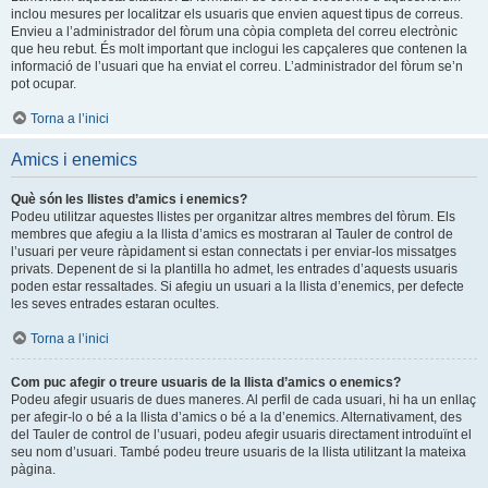
inclou mesures per localitzar els usuaris que envien aquest tipus de correus.
Envieu a l’administrador del fòrum una còpia completa del correu electrònic
que heu rebut. És molt important que inclogui les capçaleres que contenen la
informació de l’usuari que ha enviat el correu. L’administrador del fòrum se’n
pot ocupar.
Torna a l’inici
Amics i enemics
Què són les llistes d’amics i enemics?
Podeu utilitzar aquestes llistes per organitzar altres membres del fòrum. Els
membres que afegiu a la llista d’amics es mostraran al Tauler de control de
l’usuari per veure ràpidament si estan connectats i per enviar-los missatges
privats. Depenent de si la plantilla ho admet, les entrades d’aquests usuaris
poden estar ressaltades. Si afegiu un usuari a la llista d’enemics, per defecte
les seves entrades estaran ocultes.
Torna a l’inici
Com puc afegir o treure usuaris de la llista d’amics o enemics?
Podeu afegir usuaris de dues maneres. Al perfil de cada usuari, hi ha un enllaç
per afegir-lo o bé a la llista d’amics o bé a la d’enemics. Alternativament, des
del Tauler de control de l’usuari, podeu afegir usuaris directament introduïnt el
seu nom d’usuari. També podeu treure usuaris de la llista utilitzant la mateixa
pàgina.