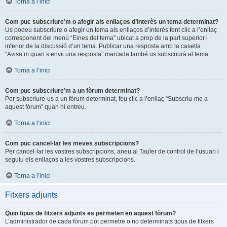
Torna a l’inici
Com puc subscriure’m o afegir als enllaços d’interès un tema determinat?
Us podeu subscriure o afegir un tema als enllaços d’interès fent clic a l’enllaç
corresponent del menú “Eines del tema” ubicat a prop de la part superior i
inferior de la discussió d’un tema. Publicar una resposta amb la casella
“Avisa’m quan s’envïi una resposta” marcada també us subscriurà al tema.
Torna a l’inici
Com puc subscriure’m a un fòrum determinat?
Per subscriure-us a un fòrum determinat, feu clic a l’enllaç “Subscriu-me a
aquest fòrum” quan hi entreu.
Torna a l’inici
Com puc cancel·lar les meves subscripcions?
Per cancel·lar les vostres subscripcions, aneu al Tauler de control de l’usuari i
seguiu els enllaços a les vostres subscripcions.
Torna a l’inici
Fitxers adjunts
Quin tipus de fitxers adjunts es permeten en aquest fòrum?
L’administrador de cada fòrum pot permetre o no determinats tipus de fitxers