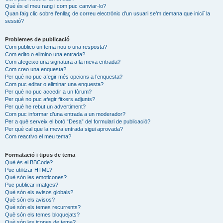
Què és el meu rang i com puc canviar-lo?
Quan faig clic sobre l’enllaç de correu electrònic d’un usuari se’m demana que iniciï la
sessió?
Problemes de publicació
Com publico un tema nou o una resposta?
Com edito o elimino una entrada?
Com afegeixo una signatura a la meva entrada?
Com creo una enquesta?
Per què no puc afegir més opcions a l’enquesta?
Com puc editar o eliminar una enquesta?
Per què no puc accedir a un fòrum?
Per què no puc afegir fitxers adjunts?
Per què he rebut un advertiment?
Com puc informar d’una entrada a un moderador?
Per a què serveix el botó “Desa” del formulari de publicació?
Per què cal que la meva entrada sigui aprovada?
Com reactivo el meu tema?
Formatació i tipus de tema
Què és el BBCode?
Puc utilitzar HTML?
Què són les emoticones?
Puc publicar imatges?
Què són els avisos globals?
Què són els avisos?
Què són els temes recurrents?
Què són els temes bloquejats?
Què són les icones de tema?