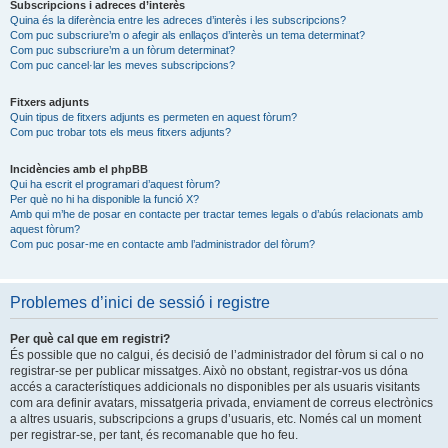
Subscripcions i adreces d’interès
Quina és la diferència entre les adreces d’interès i les subscripcions?
Com puc subscriure’m o afegir als enllaços d’interès un tema determinat?
Com puc subscriure’m a un fòrum determinat?
Com puc cancel·lar les meves subscripcions?
Fitxers adjunts
Quin tipus de fitxers adjunts es permeten en aquest fòrum?
Com puc trobar tots els meus fitxers adjunts?
Incidències amb el phpBB
Qui ha escrit el programari d’aquest fòrum?
Per què no hi ha disponible la funció X?
Amb qui m’he de posar en contacte per tractar temes legals o d’abús relacionats amb
aquest fòrum?
Com puc posar-me en contacte amb l’administrador del fòrum?
Problemes d’inici de sessió i registre
Per què cal que em registri?
És possible que no calgui, és decisió de l’administrador del fòrum si cal o no
registrar-se per publicar missatges. Això no obstant, registrar-vos us dóna
accés a característiques addicionals no disponibles per als usuaris visitants
com ara definir avatars, missatgeria privada, enviament de correus electrònics
a altres usuaris, subscripcions a grups d’usuaris, etc. Només cal un moment
per registrar-se, per tant, és recomanable que ho feu.