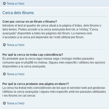
Torna a l’inici
Cerca dels fòrums
Com puc cercar en un fòrum o fòrums?
Introduïu el text al quadre de cerca situat a la pàgina d’índex, dels fòrums o
dels temes. Podeu accedir a la cerca avançada fent clic a l’enllaç “Cerca
avançada” disponible a totes les pàgines del fòrum. La manera com
s’accedeix a la cerca pot dependre de l’estil utilitzat pel fòrum.
Torna a l’inici
Per què la cerca no troba cap coincidència?
És probable que la cerca sigui massa vaga i inclogui moltes paraules
comunes que el phpBB no indexa. Sigueu més específic i utilitzeu les opcions
disponibles a la cerca avançada.
Torna a l’inici
Per què la cerca produeix una pàgina en blanc!?
La cerca ha trobat més coincidències de les que el servidor web pot gestionar.
Utilitzeu la cerca avançada i sigueu més especific amb les paraules utilitzades
i els fòrums on cal cercar.
Torna a l’inici