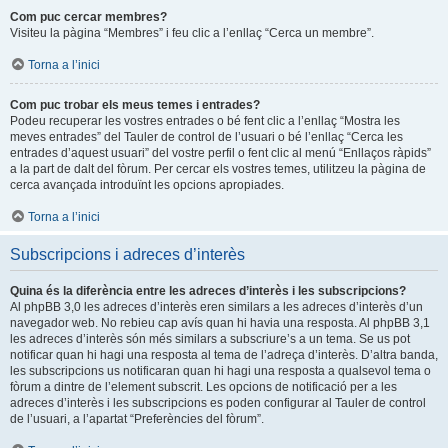
Com puc cercar membres?
Visiteu la pàgina “Membres” i feu clic a l’enllaç “Cerca un membre”.
Torna a l’inici
Com puc trobar els meus temes i entrades?
Podeu recuperar les vostres entrades o bé fent clic a l’enllaç “Mostra les
meves entrades” del Tauler de control de l’usuari o bé l’enllaç “Cerca les
entrades d’aquest usuari” del vostre perfil o fent clic al menú “Enllaços ràpids”
a la part de dalt del fòrum. Per cercar els vostres temes, utilitzeu la pàgina de
cerca avançada introduïnt les opcions apropiades.
Torna a l’inici
Subscripcions i adreces d’interès
Quina és la diferència entre les adreces d’interès i les subscripcions?
Al phpBB 3,0 les adreces d’interès eren similars a les adreces d’interès d’un
navegador web. No rebieu cap avís quan hi havia una resposta. Al phpBB 3,1
les adreces d’interès són més similars a subscriure’s a un tema. Se us pot
notificar quan hi hagi una resposta al tema de l’adreça d’interès. D’altra banda,
les subscripcions us notificaran quan hi hagi una resposta a qualsevol tema o
fòrum a dintre de l’element subscrit. Les opcions de notificació per a les
adreces d’interès i les subscripcions es poden configurar al Tauler de control
de l’usuari, a l’apartat “Preferències del fòrum”.