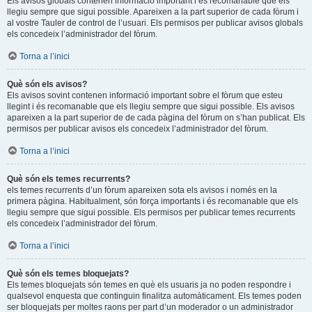
Els avisos globals contenen informació important i és recomanable que els
llegiu sempre que sigui possible. Apareixen a la part superior de cada fòrum i
al vostre Tauler de control de l’usuari. Els permisos per publicar avisos globals
els concedeix l’administrador del fòrum.
Torna a l’inici
Què són els avisos?
Els avisos sovint contenen informació important sobre el fòrum que esteu
llegint i és recomanable que els llegiu sempre que sigui possible. Els avisos
apareixen a la part superior de de cada pàgina del fòrum on s’han publicat. Els
permisos per publicar avisos els concedeix l’administrador del fòrum.
Torna a l’inici
Què són els temes recurrents?
els temes recurrents d’un fòrum apareixen sota els avisos i només en la
primera pàgina. Habitualment, són força importants i és recomanable que els
llegiu sempre que sigui possible. Els permisos per publicar temes recurrents
els concedeix l’administrador del fòrum.
Torna a l’inici
Què són els temes bloquejats?
Els temes bloquejats són temes en què els usuaris ja no poden respondre i
qualsevol enquesta que continguin finalitza automàticament. Els temes poden
ser bloquejats per moltes raons per part d’un moderador o un administrador