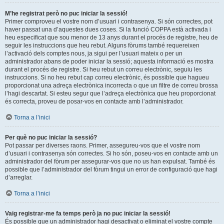
M’he registrat però no puc iniciar la sessió!
Primer comproveu el vostre nom d’usuari i contrasenya. Si són correctes, pot
haver passat una d’aquestes dues coses. Si la funció COPPA està activada i
heu especificat que sou menor de 13 anys durant el procés de registre, heu de
seguir les instruccions que heu rebut. Alguns fòrums també requereixen
l’activació dels comptes nous, ja sigui per l’usuari mateix o per un
administrador abans de poder iniciar la sessió; aquesta informació es mostra
durant el procés de registre. Si heu rebut un correu electrònic, seguiu les
instruccions. Si no heu rebut cap correu electrònic, és possible que hagueu
proporcionat una adreça electrònica incorrecta o que un filtre de correu brossa
l’hagi descartat. Si esteu segur que l’adreça electrònica que heu proporcionat
és correcta, proveu de posar-vos en contacte amb l’administrador.
Torna a l’inici
Per què no puc iniciar la sessió?
Pot passar per diverses raons. Primer, assegureu-vos que el vostre nom
d’usuari i contrasenya són correctes. Si ho són, poseu-vos en contacte amb un
administrador del fòrum per assegurar-vos que no us han expulsat. També és
possible que l’administrador del fòrum tingui un error de configuració que hagi
d’arreglar.
Torna a l’inici
Vaig registrar-me fa temps però ja no puc iniciar la sessió!
És possible que un administrador hagi desactivat o eliminat el vostre compte