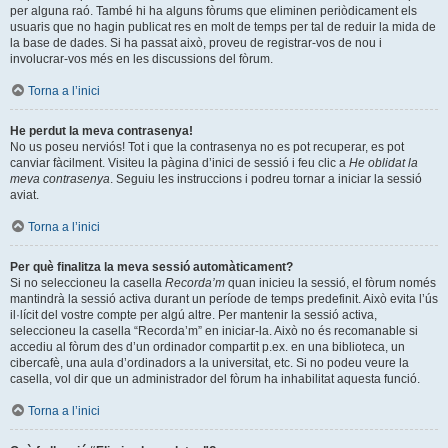
per alguna raó. També hi ha alguns fòrums que eliminen periòdicament els
usuaris que no hagin publicat res en molt de temps per tal de reduir la mida de
la base de dades. Si ha passat això, proveu de registrar-vos de nou i
involucrar-vos més en les discussions del fòrum.
Torna a l’inici
He perdut la meva contrasenya!
No us poseu nerviós! Tot i que la contrasenya no es pot recuperar, es pot
canviar fàcilment. Visiteu la pàgina d’inici de sessió i feu clic a
He oblidat la
meva contrasenya
. Seguiu les instruccions i podreu tornar a iniciar la sessió
aviat.
Torna a l’inici
Per què finalitza la meva sessió automàticament?
Si no seleccioneu la casella
Recorda’m
quan inicieu la sessió, el fòrum només
mantindrà la sessió activa durant un període de temps predefinit. Això evita l’ús
il·lícit del vostre compte per algú altre. Per mantenir la sessió activa,
seleccioneu la casella “Recorda’m” en iniciar-la. Això no és recomanable si
accediu al fòrum des d’un ordinador compartit p.ex. en una biblioteca, un
cibercafè, una aula d’ordinadors a la universitat, etc. Si no podeu veure la
casella, vol dir que un administrador del fòrum ha inhabilitat aquesta funció.
Torna a l’inici