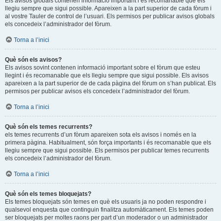
Els avisos globals contenen informació important i és recomanable que els
llegiu sempre que sigui possible. Apareixen a la part superior de cada fòrum i
al vostre Tauler de control de l’usuari. Els permisos per publicar avisos globals
els concedeix l’administrador del fòrum.
Torna a l’inici
Què són els avisos?
Els avisos sovint contenen informació important sobre el fòrum que esteu
llegint i és recomanable que els llegiu sempre que sigui possible. Els avisos
apareixen a la part superior de de cada pàgina del fòrum on s’han publicat. Els
permisos per publicar avisos els concedeix l’administrador del fòrum.
Torna a l’inici
Què són els temes recurrents?
els temes recurrents d’un fòrum apareixen sota els avisos i només en la
primera pàgina. Habitualment, són força importants i és recomanable que els
llegiu sempre que sigui possible. Els permisos per publicar temes recurrents
els concedeix l’administrador del fòrum.
Torna a l’inici
Què són els temes bloquejats?
Els temes bloquejats són temes en què els usuaris ja no poden respondre i
qualsevol enquesta que continguin finalitza automàticament. Els temes poden
ser bloquejats per moltes raons per part d’un moderador o un administrador