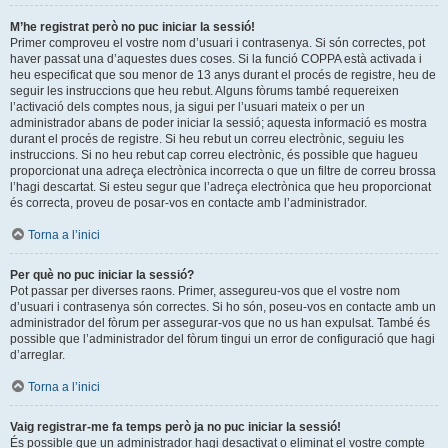
M’he registrat però no puc iniciar la sessió!
Primer comproveu el vostre nom d’usuari i contrasenya. Si són correctes, pot
haver passat una d’aquestes dues coses. Si la funció COPPA està activada i
heu especificat que sou menor de 13 anys durant el procés de registre, heu de
seguir les instruccions que heu rebut. Alguns fòrums també requereixen
l’activació dels comptes nous, ja sigui per l’usuari mateix o per un
administrador abans de poder iniciar la sessió; aquesta informació es mostra
durant el procés de registre. Si heu rebut un correu electrònic, seguiu les
instruccions. Si no heu rebut cap correu electrònic, és possible que hagueu
proporcionat una adreça electrònica incorrecta o que un filtre de correu brossa
l’hagi descartat. Si esteu segur que l’adreça electrònica que heu proporcionat
és correcta, proveu de posar-vos en contacte amb l’administrador.
Torna a l’inici
Per què no puc iniciar la sessió?
Pot passar per diverses raons. Primer, assegureu-vos que el vostre nom
d’usuari i contrasenya són correctes. Si ho són, poseu-vos en contacte amb un
administrador del fòrum per assegurar-vos que no us han expulsat. També és
possible que l’administrador del fòrum tingui un error de configuració que hagi
d’arreglar.
Torna a l’inici
Vaig registrar-me fa temps però ja no puc iniciar la sessió!
És possible que un administrador hagi desactivat o eliminat el vostre compte