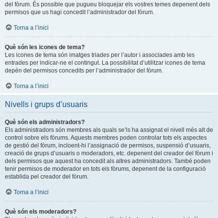
del fòrum. És possible que pugueu bloquejar els vostres temes depenent dels
permisos que us hagi concedit l’administrador del fòrum.
Torna a l’inici
Què són les icones de tema?
Les icones de tema són imatges triades per l’autor i associades amb les
entrades per indicar-ne el contingut. La possibilitat d’utilitzar icones de tema
depèn del permisos concedits per l’administrador del fòrum.
Torna a l’inici
Nivells i grups d’usuaris
Què són els administradors?
Els administradors són membres als quals se’ls ha assignat el nivell més alt de
control sobre els fòrums. Aquests membres poden controlar tots els aspectes
de gestió del fòrum, incloent-hi l’assignació de permisos, suspensió d’usuaris,
creació de grups d’usuaris o moderadors, etc. depenent del creador del fòrum i
dels permisos que aquest ha concedit als altres administradors. També poden
tenir permisos de moderador en tots els fòrums, depenent de la configuració
establida pel creador del fòrum.
Torna a l’inici
Què són els moderadors?