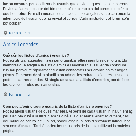
inclou mesures per localitzar els usuaris que envien aquest tipus de correus.
Envieu a l’administrador del fòrum una còpia completa del correu electrònic
que heu rebut. És molt important que inclogui les capçaleres que contenen la
informació de l’usuari que ha enviat el correu. L’administrador del fòrum se’n
pot ocupar.
Torna a l’inici
Amics i enemics
Què són les llistes d’amics i enemics?
Podeu utilitzar aquestes llistes per organitzar altres membres del fòrum. Els
membres que afegiu a la llista d’amics es mostraran al Tauler de control de
l’usuari per veure ràpidament si estan connectats i per enviar-los missatges
privats. Depenent de si la plantilla ho admet, les entrades d’aquests usuaris
poden estar ressaltades. Si afegiu un usuari a la llista d’enemics, per defecte
les seves entrades estaran ocultes.
Torna a l’inici
Com puc afegir o treure usuaris de la llista d’amics o enemics?
Podeu afegir usuaris de dues maneres. Al perfil de cada usuari, hi ha un enllaç
per afegir-lo o bé a la llista d’amics o bé a la d’enemics. Alternativament, des
del Tauler de control de l’usuari, podeu afegir usuaris directament introduïnt el
seu nom d’usuari. També podeu treure usuaris de la llista utilitzant la mateixa
pàgina.