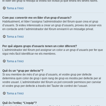
el líder del grup si rebutja la vostra sol·licitud ja que tindrà les seves raons.
Torna a l’inici
Com puc convertir-me en líder d’un grup d’usuaris?
Habitualment, el líder l’assigna l’administrador del fòrum quan crea el grup
d’usuaris. Si esteu interessats a crear un grup d’usuaris, proveu de posar-vos
en contacte amb l’administrador del fòrum enviant-li un missatge privat.
Torna a l’inici
Per què alguns grups d’usuaris tenen un color diferent?
L’administrador del fòrum pot assignar un color a un grup d’usuaris per fer que
sigui més fàcil identificar-ne els membres.
Torna a l’inici
Què és un “grup per defecte”?
Si sou membre de més d’un grup d’usuaris, el vostre grup per defecte
determina quin color de grup i quin rang de grup es mostra per defecte per al
vostre usuari. L’administrador del fòrum us pot concedir permisos per canviar
el vostre grup per defecte a través del Tauler de control de l’usuari.
Torna a l’inici
Què és l’enllaç “L’equip”?