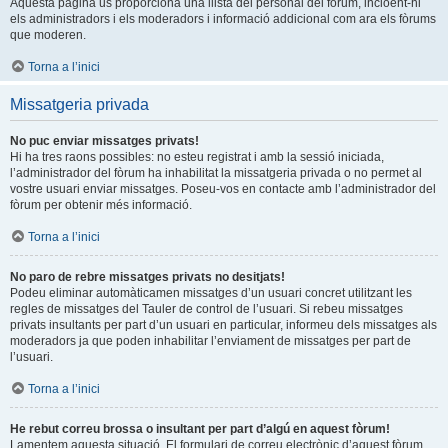
Aquesta pàgina us proporciona una llista del personal del fòrum, incloent-hi
els administradors i els moderadors i informació addicional com ara els fòrums
que moderen.
Torna a l’inici
Missatgeria privada
No puc enviar missatges privats!
Hi ha tres raons possibles: no esteu registrat i amb la sessió iniciada,
l’administrador del fòrum ha inhabilitat la missatgeria privada o no permet al
vostre usuari enviar missatges. Poseu-vos en contacte amb l’administrador del
fòrum per obtenir més informació.
Torna a l’inici
No paro de rebre missatges privats no desitjats!
Podeu eliminar automàticamen missatges d’un usuari concret utilitzant les
regles de missatges del Tauler de control de l’usuari. Si rebeu missatges
privats insultants per part d’un usuari en particular, informeu dels missatges als
moderadors ja que poden inhabilitar l’enviament de missatges per part de
l’usuari.
Torna a l’inici
He rebut correu brossa o insultant per part d’algú en aquest fòrum!
Lamentem aquesta situació. El formulari de correu electrònic d’aquest fòrum