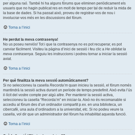
per alguna raó. També hi ha alguns fòrums que eliminen periòdicament els
usuaris que no hagin publicat res en molt de temps per tal de reduir la mida de
la base de dades. Si ha passat això, proveu de registrar-vos de nou i
involucrar-vos més en les discussions del fòrum.
Torna a l’inici
He perdut la meva contrasenya!
No us poseu nerviós! Tot i que la contrasenya no es pot recuperar, es pot
canviar fàcilment. Visiteu la pàgina d’inici de sessió i feu clic a
He oblidat la
meva contrasenya
. Seguiu les instruccions i podreu tornar a iniciar la sessió
aviat.
Torna a l’inici
Per què finalitza la meva sessió automàticament?
Si no seleccioneu la casella
Recorda’m
quan inicieu la sessió, el fòrum només
mantindrà la sessió activa durant un període de temps predefinit. Això evita l’ús
il·lícit del vostre compte per algú altre. Per mantenir la sessió activa,
seleccioneu la casella “Recorda’m” en iniciar-la. Això no és recomanable si
accediu al fòrum des d’un ordinador compartit p.ex. en una biblioteca, un
cibercafè, una aula d’ordinadors a la universitat, etc. Si no podeu veure la
casella, vol dir que un administrador del fòrum ha inhabilitat aquesta funció.
Torna a l’inici