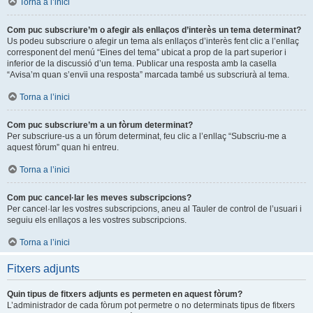
Torna a l’inici
Com puc subscriure’m o afegir als enllaços d’interès un tema determinat?
Us podeu subscriure o afegir un tema als enllaços d’interès fent clic a l’enllaç
corresponent del menú “Eines del tema” ubicat a prop de la part superior i
inferior de la discussió d’un tema. Publicar una resposta amb la casella
“Avisa’m quan s’envïi una resposta” marcada també us subscriurà al tema.
Torna a l’inici
Com puc subscriure’m a un fòrum determinat?
Per subscriure-us a un fòrum determinat, feu clic a l’enllaç “Subscriu-me a
aquest fòrum” quan hi entreu.
Torna a l’inici
Com puc cancel·lar les meves subscripcions?
Per cancel·lar les vostres subscripcions, aneu al Tauler de control de l’usuari i
seguiu els enllaços a les vostres subscripcions.
Torna a l’inici
Fitxers adjunts
Quin tipus de fitxers adjunts es permeten en aquest fòrum?
L’administrador de cada fòrum pot permetre o no determinats tipus de fitxers