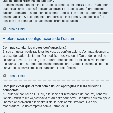
Què fa l’opció “Elimina les galetes”?
“Elimina les galetes” elimina les galetes creades pel phpBB que us mantenen
autenticat i amb la sessió iniciada al fòrum. Les galetes també proporcionen
funcions com ara el seguiment dels temes llegits si un administrador del fòrum
les ha habilitat. Si experimenteu problemes d’inici i finalització de sessió, és
possible que eliminar les galetes del fòrum ho solucioni.
Torna a l’inici
Preferències i configuracions de l’usuari
Com puc canviar les meves configuracions?
Si sou un usuari registrat, totes les vostres configuracions s’emmagatzemen a
la base de dades del fòrum. Per modificar-les, visiteu el Tauler de control de
l’usuari a través de l’enllaç que trobareu habitualment fent clic al vostre nom
d’usuari a la part superior de les pàgines del fòrum. Aquest sistema us permet
canviar totes les vostres configuracions i preferències.
Torna a l’inici
Com puc evitar que el meu nom d’usuari aparegui a la llista d’usuaris
connectats?
Al Tauler de control de l’usuari, a la secció “Preferències del fòrum”, trobareu
l’opció
Oculta la meva presència quan estic connectat
. Habiliteu aquesta opció
i només apareixereu a la vostra llista, la dels administradors, i la dels
moderadors. Se us comptarà com a usuari ocult.