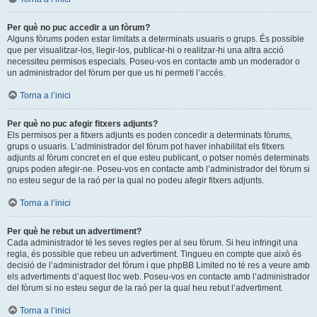
Per què no puc accedir a un fòrum?
Alguns fòrums poden estar limitats a determinats usuaris o grups. És possible
que per visualitzar-los, llegir-los, publicar-hi o realitzar-hi una altra acció
necessiteu permisos especials. Poseu-vos en contacte amb un moderador o
un administrador del fòrum per que us hi permeti l’accés.
Torna a l’inici
Per què no puc afegir fitxers adjunts?
Els permisos per a fitxers adjunts es poden concedir a determinats fòrums,
grups o usuaris. L’administrador del fòrum pot haver inhabilitat els fitxers
adjunts al fòrum concret en el que esteu publicant, o potser només determinats
grups poden afegir-ne. Poseu-vos en contacte amb l’administrador del fòrum si
no esteu segur de la raó per la qual no podeu afegir fitxers adjunts.
Torna a l’inici
Per què he rebut un advertiment?
Cada administrador té les seves regles per al seu fòrum. Si heu infringit una
regla, és possible que rebeu un advertiment. Tingueu en compte que això és
decisió de l’administrador del fòrum i que phpBB Limited no té res a veure amb
els advertiments d’aquest lloc web. Poseu-vos en contacte amb l’administrador
del fòrum si no esteu segur de la raó per la qual heu rebut l’advertiment.
Torna a l’inici