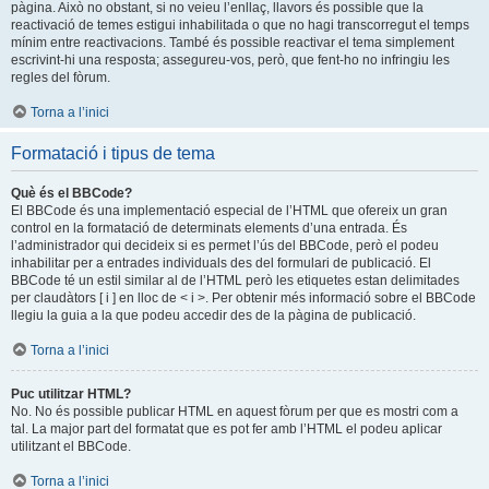
pàgina. Això no obstant, si no veieu l’enllaç, llavors és possible que la
reactivació de temes estigui inhabilitada o que no hagi transcorregut el temps
mínim entre reactivacions. També és possible reactivar el tema simplement
escrivint-hi una resposta; assegureu-vos, però, que fent-ho no infringiu les
regles del fòrum.
Torna a l’inici
Formatació i tipus de tema
Què és el BBCode?
El BBCode és una implementació especial de l’HTML que ofereix un gran
control en la formatació de determinats elements d’una entrada. És
l’administrador qui decideix si es permet l’ús del BBCode, però el podeu
inhabilitar per a entrades individuals des del formulari de publicació. El
BBCode té un estil similar al de l’HTML però les etiquetes estan delimitades
per claudàtors [ i ] en lloc de < i >. Per obtenir més informació sobre el BBCode
llegiu la guia a la que podeu accedir des de la pàgina de publicació.
Torna a l’inici
Puc utilitzar HTML?
No. No és possible publicar HTML en aquest fòrum per que es mostri com a
tal. La major part del formatat que es pot fer amb l’HTML el podeu aplicar
utilitzant el BBCode.
Torna a l’inici