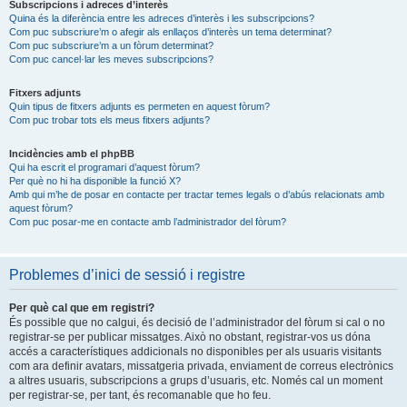
Subscripcions i adreces d’interès
Quina és la diferència entre les adreces d’interès i les subscripcions?
Com puc subscriure’m o afegir als enllaços d’interès un tema determinat?
Com puc subscriure’m a un fòrum determinat?
Com puc cancel·lar les meves subscripcions?
Fitxers adjunts
Quin tipus de fitxers adjunts es permeten en aquest fòrum?
Com puc trobar tots els meus fitxers adjunts?
Incidències amb el phpBB
Qui ha escrit el programari d’aquest fòrum?
Per què no hi ha disponible la funció X?
Amb qui m’he de posar en contacte per tractar temes legals o d’abús relacionats amb
aquest fòrum?
Com puc posar-me en contacte amb l’administrador del fòrum?
Problemes d’inici de sessió i registre
Per què cal que em registri?
És possible que no calgui, és decisió de l’administrador del fòrum si cal o no
registrar-se per publicar missatges. Això no obstant, registrar-vos us dóna
accés a característiques addicionals no disponibles per als usuaris visitants
com ara definir avatars, missatgeria privada, enviament de correus electrònics
a altres usuaris, subscripcions a grups d’usuaris, etc. Només cal un moment
per registrar-se, per tant, és recomanable que ho feu.