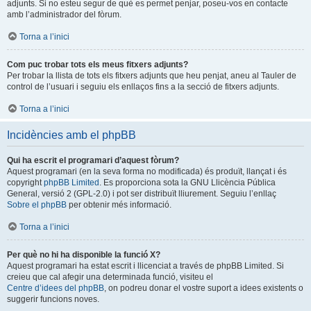
adjunts. Si no esteu segur de què es permet penjar, poseu-vos en contacte
amb l’administrador del fòrum.
Torna a l’inici
Com puc trobar tots els meus fitxers adjunts?
Per trobar la llista de tots els fitxers adjunts que heu penjat, aneu al Tauler de
control de l’usuari i seguiu els enllaços fins a la secció de fitxers adjunts.
Torna a l’inici
Incidències amb el phpBB
Qui ha escrit el programari d’aquest fòrum?
Aquest programari (en la seva forma no modificada) és produït, llançat i és
copyright
phpBB Limited
. Es proporciona sota la GNU Llicència Pública
General, versió 2 (GPL-2.0) i pot ser distribuït lliurement. Seguiu l’enllaç
Sobre el phpBB
per obtenir més informació.
Torna a l’inici
Per què no hi ha disponible la funció X?
Aquest programari ha estat escrit i llicenciat a través de phpBB Limited. Si
creieu que cal afegir una determinada funció, visiteu el
Centre d’idees del phpBB
, on podreu donar el vostre suport a idees existents o
suggerir funcions noves.