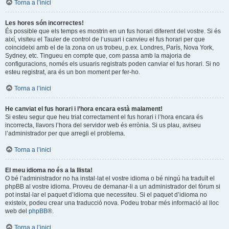
Torna a l’inici
Les hores són incorrectes!
És possible que els temps es mostrin en un fus horari diferent del vostre. Si és
així, visiteu el Tauler de control de l’usuari i canvieu el fus horari per que
coincideixi amb el de la zona on us trobeu, p.ex. Londres, París, Nova York,
Sydney, etc. Tingueu en compte que, com passa amb la majoria de
configuracions, només els usuaris registrats poden canviar el fus horari. Si no
esteu registrat, ara és un bon moment per fer-ho.
Torna a l’inici
He canviat el fus horari i l’hora encara està malament!
Si esteu segur que heu triat correctament el fus horari i l’hora encara és
incorrecta, llavors l’hora del servidor web és errònia. Si us plau, aviseu
l’administrador per que arregli el problema.
Torna a l’inici
El meu idioma no és a la llista!
O bé l’administrador no ha instal·lat el vostre idioma o bé ningú ha traduït el
phpBB al vostre idioma. Proveu de demanar-li a un administrador del fòrum si
pot instal·lar el paquet d’idioma que necessiteu. Si el paquet d’idioma no
existeix, podeu crear una traducció nova. Podeu trobar més informació al lloc
web del
phpBB
®.
Torna a l’inici