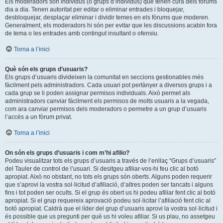
Els moderadors són individus (o grups d’individus) que tenen cura dels fòrums
dia a dia. Tenen autoritat per editar o eliminar entrades i bloquejar,
desbloquejar, desplaçar eliminar i dividir temes en els fòrums que moderen.
Generalment, els moderadors hi són per evitar que les discussions acabin fora
de tema o les entrades amb contingut insultant o ofensiu.
Torna a l’inici
Què són els grups d’usuaris?
Els grups d’usuaris divideixen la comunitat en seccions gestionables més
fàcilment pels administradors. Cada usuari pot pertànyer a diversos grups i a
cada grup se li poden assignar permisos individuals. Això permet als
administradors canviar fàcilment els permisos de molts usuaris a la vegada,
com ara canviar permisos dels moderadors o permetre a un grup d’usuaris
l’accés a un fòrum privat.
Torna a l’inici
On són els grups d’usuaris i com m’hi afilio?
Podeu visualitzar tots els grups d’usuaris a través de l’enllaç “Grups d’usuaris”
del Tauler de control de l’usuari. Si desitgeu afiliar-vos-hi feu clic al botó
apropiat. Això no obstant, no tots els grups són oberts. Alguns poden requerir
que s’aprovi la vostra sol·licitud d’afiliació, d’altres poden ser tancats i alguns
fins i tot poden ser ocults. Si el grup és obert us hi podeu afiliar fent clic al botó
apropiat. Si el grup requereix aprovació podeu sol·licitar l’afiliació fent clic al
botó apropiat. Caldrà que el líder del grup d’usuaris aprovi la vostra sol·licitud i
és possible que us pregunti per què us hi voleu afiliar. Si us plau, no assetgeu