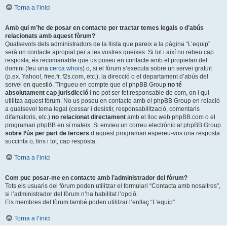
Torna a l’inici
Amb qui m’he de posar en contacte per tractar temes legals o d’abús
relacionats amb aquest fòrum?
Qualsevols dels administradors de la llista que pareix a la pàgina “L’equip”
serà un contacte apropiat per a les vostres queixes. Si tot i així no rebeu cap
resposta, és recomanable que us poseu en contacte amb el propietari del
domini (feu una
cerca whois
) o, si el fòrum s’executa sobre un servei gratuït
(p.ex. Yahoo!, free.fr, f2s.com, etc.), la direcció o el departament d’abús del
servei en questió. Tingueu en compte que el phpBB Group
no té
absolutament cap jurisdicció
i no pot ser fet responsable de com, on i qui
utilitza aquest fòrum. No us poseu en contacte amb el phpBB Group en relació
a qualsevol tema legal (cessar i desistir, responsabilització, comentaris
difamatoris, etc.)
no relacionat directament
amb el lloc web phpBB.com o el
programari phpBB en sí mateix. Si envieu un correu electrònic al phpBB Group
sobre l’ús per part de tercers
d’aquest programari espereu-vos una resposta
succinta o, fins i tot, cap resposta.
Torna a l’inici
Com puc posar-me en contacte amb l’administrador del fòrum?
Tots els usuaris del fòrum poden utilitzar el formulari “Contacta amb nosaltres”,
si l’administrador del fòrum n’ha habilitat l’opció.
Els membres del fòrum també poden utilitzar l’enllaç “L’equip”.
Torna a l’inici