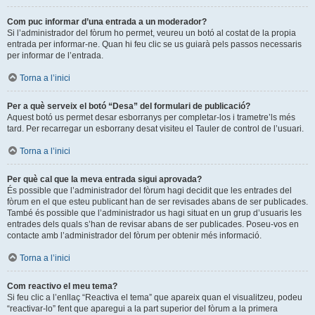
Com puc informar d’una entrada a un moderador?
Si l’administrador del fòrum ho permet, veureu un botó al costat de la propia
entrada per informar-ne. Quan hi feu clic se us guiarà pels passos necessaris
per informar de l’entrada.
Torna a l’inici
Per a què serveix el botó “Desa” del formulari de publicació?
Aquest botó us permet desar esborranys per completar-los i trametre’ls més
tard. Per recarregar un esborrany desat visiteu el Tauler de control de l’usuari.
Torna a l’inici
Per què cal que la meva entrada sigui aprovada?
És possible que l’administrador del fòrum hagi decidit que les entrades del
fòrum en el que esteu publicant han de ser revisades abans de ser publicades.
També és possible que l’administrador us hagi situat en un grup d’usuaris les
entrades dels quals s’han de revisar abans de ser publicades. Poseu-vos en
contacte amb l’administrador del fòrum per obtenir més informació.
Torna a l’inici
Com reactivo el meu tema?
Si feu clic a l’enllaç “Reactiva el tema” que apareix quan el visualitzeu, podeu
“reactivar-lo” fent que aparegui a la part superior del fòrum a la primera