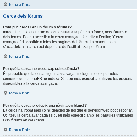
Torna a l’inici
Cerca dels fòrums
Com puc cercar en un fòrum o fòrums?
Introduïu el text al quadre de cerca situat a la pàgina d’índex, dels fòrums o
dels temes. Podeu accedir a la cerca avançada fent clic a l’enllaç “Cerca
avançada” disponible a totes les pàgines del fòrum. La manera com
s’accedeix a la cerca pot dependre de l’estil utilitzat pel fòrum.
Torna a l’inici
Per què la cerca no troba cap coincidència?
És probable que la cerca sigui massa vaga i inclogui moltes paraules
comunes que el phpBB no indexa. Sigueu més específic i utilitzeu les opcions
disponibles a la cerca avançada.
Torna a l’inici
Per què la cerca produeix una pàgina en blanc!?
La cerca ha trobat més coincidències de les que el servidor web pot gestionar.
Utilitzeu la cerca avançada i sigueu més especific amb les paraules utilitzades
i els fòrums on cal cercar.
Torna a l’inici