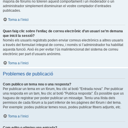
majoria de fòrums no toleren aquest comportament i un moderador o un
administrador simplement disminuiran el vostre comptador d’entrades
publicades.
Torna a l’inici
Quan faig clic sobre l’enllaç de correu electrònic d’un usuari se’m demana
que iniciï la sessió?
Només els usuaris registrats poden enviar correus electrònics a altres usuaris
a través del formulari integrat de correu, i només si l’administrador ha habilitat
aquesta funció. Això és per evitar l’ús malintencionat del sistema de correu
electrònic per part d’usuaris anònims.
Torna a l’inici
Problemes de publicació
Com publico un tema nou o una resposta?
Per publicar un tema en un fòrum, feu clic al botó "Entrada nova". Per publicar
una resposta en un tam, feu clic al botó "Publica resposta". És possible que us
hagueu de registrar per poder publicar un missatge. Teniu una llista dels
permisos de cada fòrum a la part inferior de les pàgines del fòrum i del tema.
Per exemple: podeu publicar temes nous, podeu publicar fitxers adjunts, etc.
Torna a l’inici
Com edito o elimino una entrada?