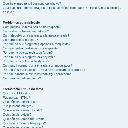
Què és el meu rang i com puc canviar-lo?
Quan faig clic sobre l’enllaç de correu electrònic d’un usuari se’m demana que iniciï la
sessió?
Problemes de publicació
Com publico un tema nou o una resposta?
Com edito o elimino una entrada?
Com afegeixo una signatura a la meva entrada?
Com creo una enquesta?
Per què no puc afegir més opcions a l’enquesta?
Com puc editar o eliminar una enquesta?
Per què no puc accedir a un fòrum?
Per què no puc afegir fitxers adjunts?
Per què he rebut un advertiment?
Com puc informar d’una entrada a un moderador?
Per a què serveix el botó “Desa” del formulari de publicació?
Per què cal que la meva entrada sigui aprovada?
Com reactivo el meu tema?
Formatació i tipus de tema
Què és el BBCode?
Puc utilitzar HTML?
Què són les emoticones?
Puc publicar imatges?
Què són els avisos globals?
Què són els avisos?
Què són els temes recurrents?
Què són els temes bloquejats?
Què són les icones de tema?