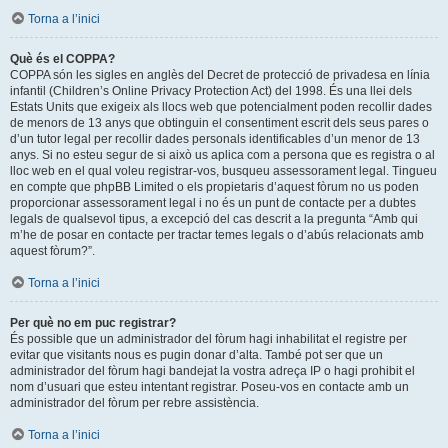
Torna a l’inici
Què és el COPPA?
COPPA són les sigles en anglès del Decret de protecció de privadesa en línia
infantil (Children’s Online Privacy Protection Act) del 1998. És una llei dels
Estats Units que exigeix als llocs web que potencialment poden recollir dades
de menors de 13 anys que obtinguin el consentiment escrit dels seus pares o
d’un tutor legal per recollir dades personals identificables d’un menor de 13
anys. Si no esteu segur de si això us aplica com a persona que es registra o al
lloc web en el qual voleu registrar-vos, busqueu assessorament legal. Tingueu
en compte que phpBB Limited o els propietaris d’aquest fòrum no us poden
proporcionar assessorament legal i no és un punt de contacte per a dubtes
legals de qualsevol tipus, a excepció del cas descrit a la pregunta “Amb qui
m’he de posar en contacte per tractar temes legals o d’abús relacionats amb
aquest fòrum?”.
Torna a l’inici
Per què no em puc registrar?
És possible que un administrador del fòrum hagi inhabilitat el registre per
evitar que visitants nous es pugin donar d’alta. També pot ser que un
administrador del fòrum hagi bandejat la vostra adreça IP o hagi prohibit el
nom d’usuari que esteu intentant registrar. Poseu-vos en contacte amb un
administrador del fòrum per rebre assistència.
Torna a l’inici