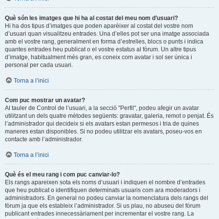
Què són les imatges que hi ha al costat del meu nom d’usuari?
Hi ha dos tipus d’imatges que poden aparèixer al costat del vostre nom
d’usuari quan visualitzeu entrades. Una d’elles pot ser una imatge associada
amb el vostre rang, generalment en forma d’estrelles, blocs o punts i indica
quantes entrades heu publicat o el vostre estatus al fòrum. Un altre tipus
d’imatge, habitualment més gran, es coneix com avatar i sol ser única i
personal per cada usuari.
Torna a l’inici
Com puc mostrar un avatar?
Al tauler de Control de l’usuari, a la secció "Perfil", podeu afegir un avatar
utilitzant un dels quatre mètodes següents: gravatar, galeria, remot o penjat. És
l’administrador qui decideix si els avatars estan permesos i tria de quines
maneres estan disponibles. Si no podeu utilitzar els avatars, poseu-vos en
contacte amb l’administrador.
Torna a l’inici
Què és el meu rang i com puc canviar-lo?
Els rangs apareixen sota els noms d’usuari i indiquen el nombre d’entrades
que heu publicat o identifiquen determinats usuaris com ara moderadors i
administradors. En general no podeu canviar la nomenclatura dels rangs del
fòrum ja que els estableix l’administrador. Si us plau, no abuseu del fòrum
publicant entrades innecessàriament per incrementar el vostre rang. La