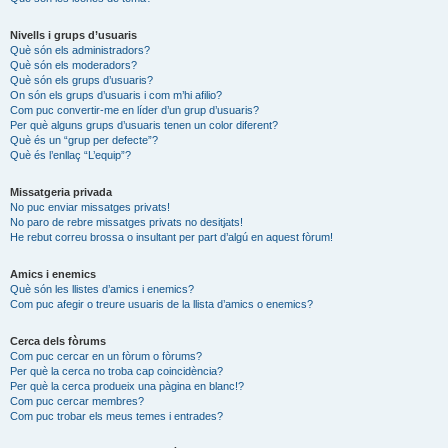
Nivells i grups d’usuaris
Què són els administradors?
Què són els moderadors?
Què són els grups d’usuaris?
On són els grups d’usuaris i com m’hi afilio?
Com puc convertir-me en líder d’un grup d’usuaris?
Per què alguns grups d’usuaris tenen un color diferent?
Què és un “grup per defecte”?
Què és l’enllaç “L’equip”?
Missatgeria privada
No puc enviar missatges privats!
No paro de rebre missatges privats no desitjats!
He rebut correu brossa o insultant per part d’algú en aquest fòrum!
Amics i enemics
Què són les llistes d’amics i enemics?
Com puc afegir o treure usuaris de la llista d’amics o enemics?
Cerca dels fòrums
Com puc cercar en un fòrum o fòrums?
Per què la cerca no troba cap coincidència?
Per què la cerca produeix una pàgina en blanc!?
Com puc cercar membres?
Com puc trobar els meus temes i entrades?