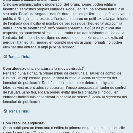
Si no sou administrador o moderador del fòrum, només podeu editar o
modificar les vostres pròpies entrades. Podeu editar una entrada fent clic al
seu botó “Edita”, de vegades només durant un temps limitat després d’haver-la
publicat. Si algú ja ha respost a l’entrada trobareu un petit text a la part inferior
de l’entrada que mostra el nombre de vegades que l’heu editat així com la
data i l’hora de modificació. Això només apareix si algú ja ha publicat una
resposta; no apareixerà si és un moderador o un administrador qui ha editat
l’entrada, tot i que si ho desitgen es possible que deixin una nota explicant
perquè l’han editat. Tingueu en compte que els usuaris normals no poden
eliminar una entrada si algú ja hi ha respost.
Torna a l’inici
Com afegeixo una signatura a la meva entrada?
Per afegir una signatura primer n’heu de crear una al Tauler de control de
l’usuari. Un cop creada, podeu activar la casella
Inclou la signatura
del
formulari de publicació. També podeu incloure per defecte la signatura en
totes les vostres entrades seleccionant l’opció apropiada al Tauler de control
de l’usuari. Si ho feu, encara podeu evitar que la signatura s’inclogui en
entrades individuals desactivant la casella de selecció
Inclou la signatura
del
formulari de publicació.
Torna a l’inici
Com creo una enquesta?
Quan publiqueu un tema nou o editeu la primera entrada d’un tema, feu clic
sobre la pestanya “Creació d’una enquesta” a sota del formulari principal de