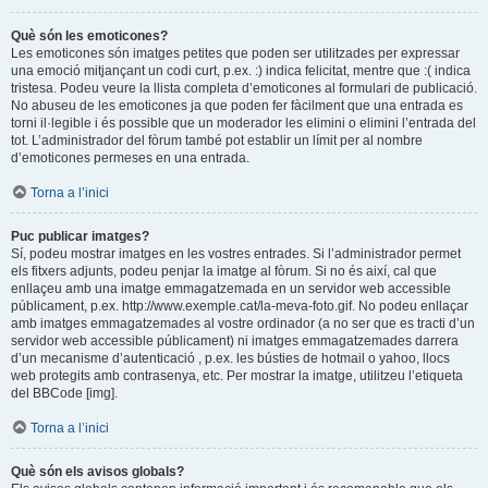
Què són les emoticones?
Les emoticones són imatges petites que poden ser utilitzades per expressar
una emoció mitjançant un codi curt, p.ex. :) indica felicitat, mentre que :( indica
tristesa. Podeu veure la llista completa d’emoticones al formulari de publicació.
No abuseu de les emoticones ja que poden fer fàcilment que una entrada es
torni il·legible i és possible que un moderador les elimini o elimini l’entrada del
tot. L’administrador del fòrum també pot establir un límit per al nombre
d’emoticones permeses en una entrada.
Torna a l’inici
Puc publicar imatges?
Sí, podeu mostrar imatges en les vostres entrades. Si l’administrador permet
els fitxers adjunts, podeu penjar la imatge al fòrum. Si no és així, cal que
enllaçeu amb una imatge emmagatzemada en un servidor web accessible
públicament, p.ex. http://www.exemple.cat/la-meva-foto.gif. No podeu enllaçar
amb imatges emmagatzemades al vostre ordinador (a no ser que es tracti d’un
servidor web accessible públicament) ni imatges emmagatzemades darrera
d’un mecanisme d’autenticació , p.ex. les bústies de hotmail o yahoo, llocs
web protegits amb contrasenya, etc. Per mostrar la imatge, utilitzeu l’etiqueta
del BBCode [img].
Torna a l’inici
Què són els avisos globals?