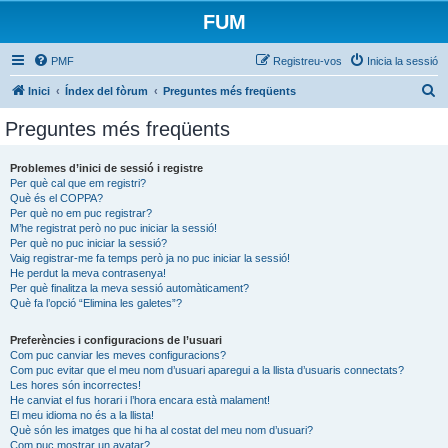
FUM
PMF
Registreu-vos
Inicia la sessió
C
Inici
Índex del fòrum
Preguntes més freqüents
e
Preguntes més freqüents
r
c
Problemes d’inici de sessió i registre
Per què cal que em registri?
a
Què és el COPPA?
Per què no em puc registrar?
M’he registrat però no puc iniciar la sessió!
Per què no puc iniciar la sessió?
Vaig registrar-me fa temps però ja no puc iniciar la sessió!
He perdut la meva contrasenya!
Per què finalitza la meva sessió automàticament?
Què fa l’opció “Elimina les galetes”?
Preferències i configuracions de l’usuari
Com puc canviar les meves configuracions?
Com puc evitar que el meu nom d’usuari aparegui a la llista d’usuaris connectats?
Les hores són incorrectes!
He canviat el fus horari i l’hora encara està malament!
El meu idioma no és a la llista!
Què són les imatges que hi ha al costat del meu nom d’usuari?
Com puc mostrar un avatar?