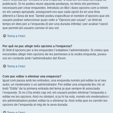
publicació. Si no podeu veure aquesta pestanya, no teniu els permisos
necessaris per crear enquestes. Introduïu un títol i dues opcions com a mínim
en els camps apropiats, assegurant-vos que cada opció és en una línia
diferent a l’àrea de text. També podeu especificar el nombre d’opcions que els
usuaris podran seleccionar quan votin a “Opcions per usuari”, un límit de
temps en dies per a l’enquesta (0 per una durada infinita) i per acabar l’opció
que permet als usuaris canviar el seu vot.
Torna a l’inici
Per què no puc afegir més opcions a l’enquesta?
El límit d’opcions per a les enquestes l’estableix l’administrador. Si creieu que
necessiteu afegir més opcions de les permeses a la vostra enquesta, poseu-
vos en contacte amb l’administrador del fòrum.
Torna a l’inici
Com puc editar o eliminar una enquesta?
Igual com passa amb les entrades, una enquesta només pot editar-la el seu
autor, un moderador o un administrador. Per editar una enquesta feu clic al
botó “Edita” de la primera entrada del tema ja que sempre té associada
l’enquesta. Si no s’ha emès cap vot, els usuaris poden eliminar l’enquesta o
editar-ne les opcions. Això no obstant, si ja hi ha vots, només els moderadors i
els administradors poden editar-la o eliminar-la. Això evita que es canvïin les
opcions de l’enquesta al mig de la seva durada.
Torna a l’inici