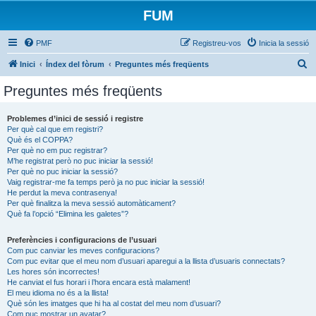
FUM
PMF
Registreu-vos
Inicia la sessió
C
Inici
Índex del fòrum
Preguntes més freqüents
e
Preguntes més freqüents
r
c
Problemes d’inici de sessió i registre
Per què cal que em registri?
a
Què és el COPPA?
Per què no em puc registrar?
M’he registrat però no puc iniciar la sessió!
Per què no puc iniciar la sessió?
Vaig registrar-me fa temps però ja no puc iniciar la sessió!
He perdut la meva contrasenya!
Per què finalitza la meva sessió automàticament?
Què fa l’opció “Elimina les galetes”?
Preferències i configuracions de l’usuari
Com puc canviar les meves configuracions?
Com puc evitar que el meu nom d’usuari aparegui a la llista d’usuaris connectats?
Les hores són incorrectes!
He canviat el fus horari i l’hora encara està malament!
El meu idioma no és a la llista!
Què són les imatges que hi ha al costat del meu nom d’usuari?
Com puc mostrar un avatar?