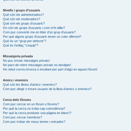
Nivells i grups d’usuaris
Què són els administradors?
Què són els moderadors?
Què són els grups d’usuaris?
On són els grups d’usuaris i com m’hi afilio?
Com puc convertir-me en líder d’un grup d’usuaris?
Per què alguns grups d’usuaris tenen un color diferent?
Què és un “grup per defecte”?
Què és l’enllaç “L’equip”?
Missatgeria privada
No puc enviar missatges privats!
No paro de rebre missatges privats no desitjats!
He rebut correu brossa o insultant per part d’algú en aquest fòrum!
Amics i enemics
Què són les llistes d’amics i enemics?
Com puc afegir o treure usuaris de la llista d’amics o enemics?
Cerca dels fòrums
Com puc cercar en un fòrum o fòrums?
Per què la cerca no troba cap coincidència?
Per què la cerca produeix una pàgina en blanc!?
Com puc cercar membres?
Com puc trobar els meus temes i entrades?