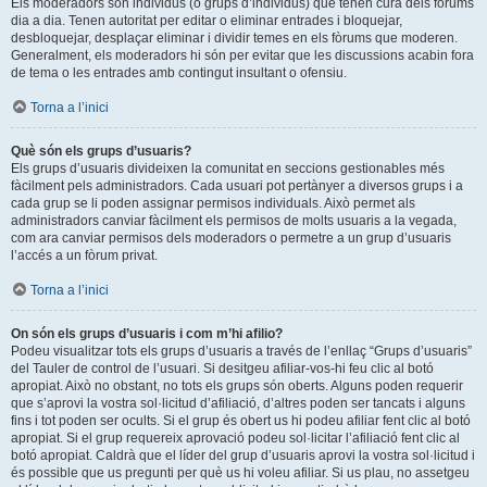
Els moderadors són individus (o grups d’individus) que tenen cura dels fòrums
dia a dia. Tenen autoritat per editar o eliminar entrades i bloquejar,
desbloquejar, desplaçar eliminar i dividir temes en els fòrums que moderen.
Generalment, els moderadors hi són per evitar que les discussions acabin fora
de tema o les entrades amb contingut insultant o ofensiu.
Torna a l’inici
Què són els grups d’usuaris?
Els grups d’usuaris divideixen la comunitat en seccions gestionables més
fàcilment pels administradors. Cada usuari pot pertànyer a diversos grups i a
cada grup se li poden assignar permisos individuals. Això permet als
administradors canviar fàcilment els permisos de molts usuaris a la vegada,
com ara canviar permisos dels moderadors o permetre a un grup d’usuaris
l’accés a un fòrum privat.
Torna a l’inici
On són els grups d’usuaris i com m’hi afilio?
Podeu visualitzar tots els grups d’usuaris a través de l’enllaç “Grups d’usuaris”
del Tauler de control de l’usuari. Si desitgeu afiliar-vos-hi feu clic al botó
apropiat. Això no obstant, no tots els grups són oberts. Alguns poden requerir
que s’aprovi la vostra sol·licitud d’afiliació, d’altres poden ser tancats i alguns
fins i tot poden ser ocults. Si el grup és obert us hi podeu afiliar fent clic al botó
apropiat. Si el grup requereix aprovació podeu sol·licitar l’afiliació fent clic al
botó apropiat. Caldrà que el líder del grup d’usuaris aprovi la vostra sol·licitud i
és possible que us pregunti per què us hi voleu afiliar. Si us plau, no assetgeu