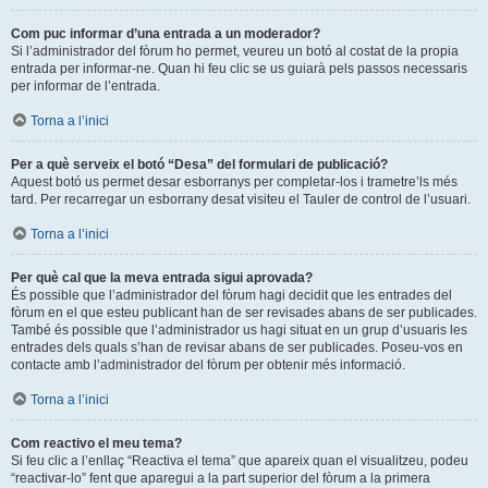
Com puc informar d’una entrada a un moderador?
Si l’administrador del fòrum ho permet, veureu un botó al costat de la propia
entrada per informar-ne. Quan hi feu clic se us guiarà pels passos necessaris
per informar de l’entrada.
Torna a l’inici
Per a què serveix el botó “Desa” del formulari de publicació?
Aquest botó us permet desar esborranys per completar-los i trametre’ls més
tard. Per recarregar un esborrany desat visiteu el Tauler de control de l’usuari.
Torna a l’inici
Per què cal que la meva entrada sigui aprovada?
És possible que l’administrador del fòrum hagi decidit que les entrades del
fòrum en el que esteu publicant han de ser revisades abans de ser publicades.
També és possible que l’administrador us hagi situat en un grup d’usuaris les
entrades dels quals s’han de revisar abans de ser publicades. Poseu-vos en
contacte amb l’administrador del fòrum per obtenir més informació.
Torna a l’inici
Com reactivo el meu tema?
Si feu clic a l’enllaç “Reactiva el tema” que apareix quan el visualitzeu, podeu
“reactivar-lo” fent que aparegui a la part superior del fòrum a la primera