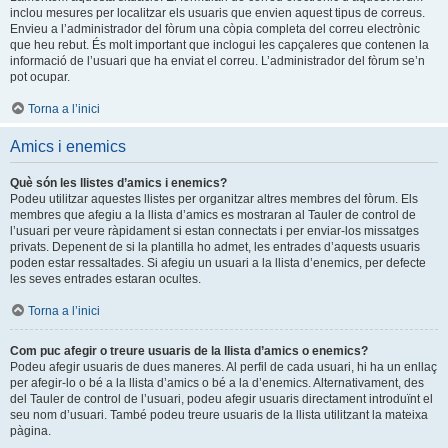
inclou mesures per localitzar els usuaris que envien aquest tipus de correus.
Envieu a l’administrador del fòrum una còpia completa del correu electrònic
que heu rebut. És molt important que inclogui les capçaleres que contenen la
informació de l’usuari que ha enviat el correu. L’administrador del fòrum se’n
pot ocupar.
Torna a l’inici
Amics i enemics
Què són les llistes d’amics i enemics?
Podeu utilitzar aquestes llistes per organitzar altres membres del fòrum. Els
membres que afegiu a la llista d’amics es mostraran al Tauler de control de
l’usuari per veure ràpidament si estan connectats i per enviar-los missatges
privats. Depenent de si la plantilla ho admet, les entrades d’aquests usuaris
poden estar ressaltades. Si afegiu un usuari a la llista d’enemics, per defecte
les seves entrades estaran ocultes.
Torna a l’inici
Com puc afegir o treure usuaris de la llista d’amics o enemics?
Podeu afegir usuaris de dues maneres. Al perfil de cada usuari, hi ha un enllaç
per afegir-lo o bé a la llista d’amics o bé a la d’enemics. Alternativament, des
del Tauler de control de l’usuari, podeu afegir usuaris directament introduïnt el
seu nom d’usuari. També podeu treure usuaris de la llista utilitzant la mateixa
pàgina.