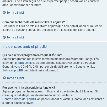
adjunts. Si no esteu segur de què es permet penjar, poseu-vos en contacte
amb l’administrador del fòrum.
Torna a l’inici
Com puc trobar tots els meus fitxers adjunts?
Per trobar la llista de tots els fitxers adjunts que heu penjat, aneu al Tauler de
control de l’usuari i seguiu els enllaços fins a la secció de fitxers adjunts.
Torna a l’inici
Incidències amb el phpBB
Qui ha escrit el programari d’aquest fòrum?
Aquest programari (en la seva forma no modificada) és produït, llançat i és
copyright
phpBB Limited
. Es proporciona sota la GNU Llicència Pública
General, versió 2 (GPL-2.0) i pot ser distribuït lliurement. Seguiu l’enllaç
Sobre el phpBB
per obtenir més informació.
Torna a l’inici
Per què no hi ha disponible la funció X?
Aquest programari ha estat escrit i llicenciat a través de phpBB Limited. Si
creieu que cal afegir una determinada funció, visiteu el
Centre d’idees del phpBB
, on podreu donar el vostre suport a idees existents o
suggerir funcions noves.