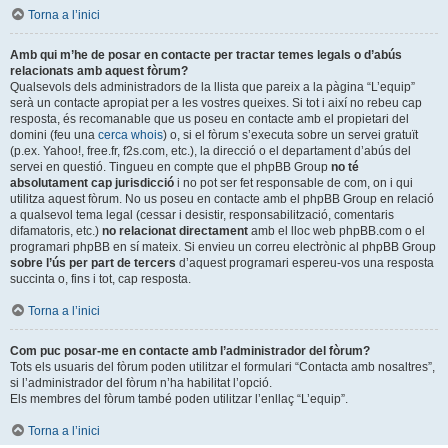
Torna a l’inici
Amb qui m’he de posar en contacte per tractar temes legals o d’abús
relacionats amb aquest fòrum?
Qualsevols dels administradors de la llista que pareix a la pàgina “L’equip”
serà un contacte apropiat per a les vostres queixes. Si tot i així no rebeu cap
resposta, és recomanable que us poseu en contacte amb el propietari del
domini (feu una
cerca whois
) o, si el fòrum s’executa sobre un servei gratuït
(p.ex. Yahoo!, free.fr, f2s.com, etc.), la direcció o el departament d’abús del
servei en questió. Tingueu en compte que el phpBB Group
no té
absolutament cap jurisdicció
i no pot ser fet responsable de com, on i qui
utilitza aquest fòrum. No us poseu en contacte amb el phpBB Group en relació
a qualsevol tema legal (cessar i desistir, responsabilització, comentaris
difamatoris, etc.)
no relacionat directament
amb el lloc web phpBB.com o el
programari phpBB en sí mateix. Si envieu un correu electrònic al phpBB Group
sobre l’ús per part de tercers
d’aquest programari espereu-vos una resposta
succinta o, fins i tot, cap resposta.
Torna a l’inici
Com puc posar-me en contacte amb l’administrador del fòrum?
Tots els usuaris del fòrum poden utilitzar el formulari “Contacta amb nosaltres”,
si l’administrador del fòrum n’ha habilitat l’opció.
Els membres del fòrum també poden utilitzar l’enllaç “L’equip”.
Torna a l’inici