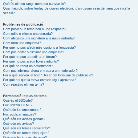
Què és el meu rang i com puc canviar-lo?
Quan faig clic sobre l’enllaç de correu electrònic d’un usuari se’m demana que iniciï la
sessió?
Problemes de publicació
Com publico un tema nou o una resposta?
Com edito o elimino una entrada?
Com afegeixo una signatura a la meva entrada?
Com creo una enquesta?
Per què no puc afegir més opcions a l’enquesta?
Com puc editar o eliminar una enquesta?
Per què no puc accedir a un fòrum?
Per què no puc afegir fitxers adjunts?
Per què he rebut un advertiment?
Com puc informar d’una entrada a un moderador?
Per a què serveix el botó “Desa” del formulari de publicació?
Per què cal que la meva entrada sigui aprovada?
Com reactivo el meu tema?
Formatació i tipus de tema
Què és el BBCode?
Puc utilitzar HTML?
Què són les emoticones?
Puc publicar imatges?
Què són els avisos globals?
Què són els avisos?
Què són els temes recurrents?
Què són els temes bloquejats?
Què són les icones de tema?