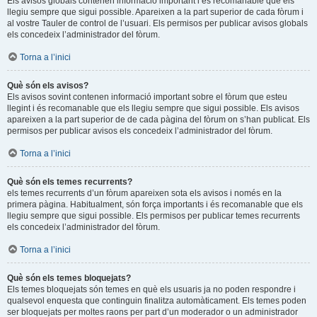
Els avisos globals contenen informació important i és recomanable que els
llegiu sempre que sigui possible. Apareixen a la part superior de cada fòrum i
al vostre Tauler de control de l’usuari. Els permisos per publicar avisos globals
els concedeix l’administrador del fòrum.
Torna a l’inici
Què són els avisos?
Els avisos sovint contenen informació important sobre el fòrum que esteu
llegint i és recomanable que els llegiu sempre que sigui possible. Els avisos
apareixen a la part superior de de cada pàgina del fòrum on s’han publicat. Els
permisos per publicar avisos els concedeix l’administrador del fòrum.
Torna a l’inici
Què són els temes recurrents?
els temes recurrents d’un fòrum apareixen sota els avisos i només en la
primera pàgina. Habitualment, són força importants i és recomanable que els
llegiu sempre que sigui possible. Els permisos per publicar temes recurrents
els concedeix l’administrador del fòrum.
Torna a l’inici
Què són els temes bloquejats?
Els temes bloquejats són temes en què els usuaris ja no poden respondre i
qualsevol enquesta que continguin finalitza automàticament. Els temes poden
ser bloquejats per moltes raons per part d’un moderador o un administrador