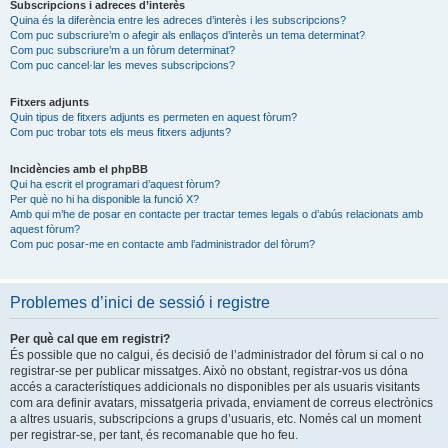
Subscripcions i adreces d’interès
Quina és la diferència entre les adreces d’interès i les subscripcions?
Com puc subscriure’m o afegir als enllaços d’interès un tema determinat?
Com puc subscriure’m a un fòrum determinat?
Com puc cancel·lar les meves subscripcions?
Fitxers adjunts
Quin tipus de fitxers adjunts es permeten en aquest fòrum?
Com puc trobar tots els meus fitxers adjunts?
Incidències amb el phpBB
Qui ha escrit el programari d’aquest fòrum?
Per què no hi ha disponible la funció X?
Amb qui m’he de posar en contacte per tractar temes legals o d’abús relacionats amb
aquest fòrum?
Com puc posar-me en contacte amb l’administrador del fòrum?
Problemes d’inici de sessió i registre
Per què cal que em registri?
És possible que no calgui, és decisió de l’administrador del fòrum si cal o no
registrar-se per publicar missatges. Això no obstant, registrar-vos us dóna
accés a característiques addicionals no disponibles per als usuaris visitants
com ara definir avatars, missatgeria privada, enviament de correus electrònics
a altres usuaris, subscripcions a grups d’usuaris, etc. Només cal un moment
per registrar-se, per tant, és recomanable que ho feu.