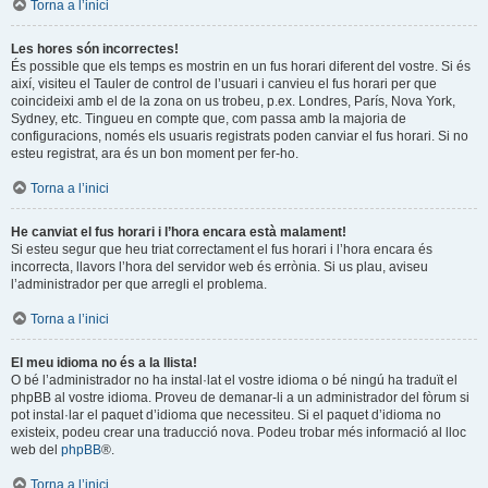
Torna a l’inici
Les hores són incorrectes!
És possible que els temps es mostrin en un fus horari diferent del vostre. Si és
així, visiteu el Tauler de control de l’usuari i canvieu el fus horari per que
coincideixi amb el de la zona on us trobeu, p.ex. Londres, París, Nova York,
Sydney, etc. Tingueu en compte que, com passa amb la majoria de
configuracions, només els usuaris registrats poden canviar el fus horari. Si no
esteu registrat, ara és un bon moment per fer-ho.
Torna a l’inici
He canviat el fus horari i l’hora encara està malament!
Si esteu segur que heu triat correctament el fus horari i l’hora encara és
incorrecta, llavors l’hora del servidor web és errònia. Si us plau, aviseu
l’administrador per que arregli el problema.
Torna a l’inici
El meu idioma no és a la llista!
O bé l’administrador no ha instal·lat el vostre idioma o bé ningú ha traduït el
phpBB al vostre idioma. Proveu de demanar-li a un administrador del fòrum si
pot instal·lar el paquet d’idioma que necessiteu. Si el paquet d’idioma no
existeix, podeu crear una traducció nova. Podeu trobar més informació al lloc
web del
phpBB
®.
Torna a l’inici