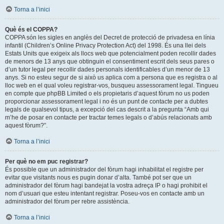
Torna a l’inici
Què és el COPPA?
COPPA són les sigles en anglès del Decret de protecció de privadesa en línia
infantil (Children’s Online Privacy Protection Act) del 1998. És una llei dels
Estats Units que exigeix als llocs web que potencialment poden recollir dades
de menors de 13 anys que obtinguin el consentiment escrit dels seus pares o
d’un tutor legal per recollir dades personals identificables d’un menor de 13
anys. Si no esteu segur de si això us aplica com a persona que es registra o al
lloc web en el qual voleu registrar-vos, busqueu assessorament legal. Tingueu
en compte que phpBB Limited o els propietaris d’aquest fòrum no us poden
proporcionar assessorament legal i no és un punt de contacte per a dubtes
legals de qualsevol tipus, a excepció del cas descrit a la pregunta “Amb qui
m’he de posar en contacte per tractar temes legals o d’abús relacionats amb
aquest fòrum?”.
Torna a l’inici
Per què no em puc registrar?
És possible que un administrador del fòrum hagi inhabilitat el registre per
evitar que visitants nous es pugin donar d’alta. També pot ser que un
administrador del fòrum hagi bandejat la vostra adreça IP o hagi prohibit el
nom d’usuari que esteu intentant registrar. Poseu-vos en contacte amb un
administrador del fòrum per rebre assistència.
Torna a l’inici