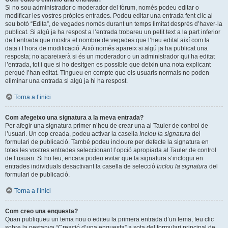
Si no sou administrador o moderador del fòrum, només podeu editar o
modificar les vostres pròpies entrades. Podeu editar una entrada fent clic al
seu botó “Edita”, de vegades només durant un temps limitat després d’haver-la
publicat. Si algú ja ha respost a l’entrada trobareu un petit text a la part inferior
de l’entrada que mostra el nombre de vegades que l’heu editat així com la
data i l’hora de modificació. Això només apareix si algú ja ha publicat una
resposta; no apareixerà si és un moderador o un administrador qui ha editat
l’entrada, tot i que si ho desitgen es possible que deixin una nota explicant
perquè l’han editat. Tingueu en compte que els usuaris normals no poden
eliminar una entrada si algú ja hi ha respost.
Torna a l’inici
Com afegeixo una signatura a la meva entrada?
Per afegir una signatura primer n’heu de crear una al Tauler de control de
l’usuari. Un cop creada, podeu activar la casella
Inclou la signatura
del
formulari de publicació. També podeu incloure per defecte la signatura en
totes les vostres entrades seleccionant l’opció apropiada al Tauler de control
de l’usuari. Si ho feu, encara podeu evitar que la signatura s’inclogui en
entrades individuals desactivant la casella de selecció
Inclou la signatura
del
formulari de publicació.
Torna a l’inici
Com creo una enquesta?
Quan publiqueu un tema nou o editeu la primera entrada d’un tema, feu clic
sobre la pestanya “Creació d’una enquesta” a sota del formulari principal de