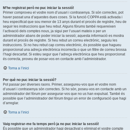
M’he registrat però no puc iniciar la sessió!
Primer comproveu el vostre nom d’usuari i contrasenya. Si són correctes, pot
haver passat una d’aquestes dues coses. Si la funció COPPA està activada i
heu especificat que sou menor de 13 anys durant el procés de registre, heu de
seguir les instruccions que heu rebut. Alguns fòrums també requereixen
l’activació dels comptes nous, ja sigui per l’usuari mateix o per un
administrador abans de poder iniciar la sessió; aquesta informació es mostra
durant el procés de registre. Si heu rebut un correu electrònic, seguiu les
instruccions. Si no heu rebut cap correu electrònic, és possible que hagueu
proporcionat una adreça electrònica incorrecta o que un filtre de correu brossa
l’hagi descartat. Si esteu segur que l’adreça electrònica que heu proporcionat
és correcta, proveu de posar-vos en contacte amb l’administrador.
Torna a l’inici
Per què no puc iniciar la sessió?
Pot passar per diverses raons. Primer, assegureu-vos que el vostre nom
d’usuari i contrasenya són correctes. Si ho són, poseu-vos en contacte amb un
administrador del fòrum per assegurar-vos que no us han expulsat. També és
possible que l’administrador del fòrum tingui un error de configuració que hagi
d’arreglar.
Torna a l’inici
Vaig registrar-me fa temps però ja no puc iniciar la sessió!
És possible que un administrador hagi desactivat o eliminat el vostre compte