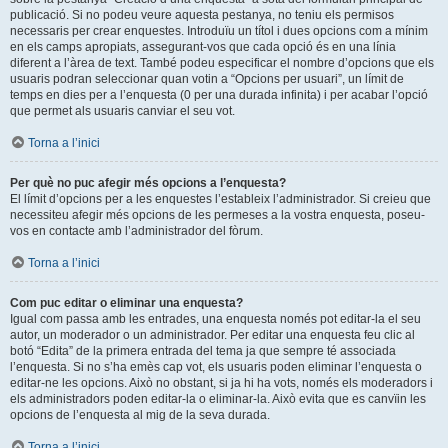
publicació. Si no podeu veure aquesta pestanya, no teniu els permisos
necessaris per crear enquestes. Introduïu un títol i dues opcions com a mínim
en els camps apropiats, assegurant-vos que cada opció és en una línia
diferent a l’àrea de text. També podeu especificar el nombre d’opcions que els
usuaris podran seleccionar quan votin a “Opcions per usuari”, un límit de
temps en dies per a l’enquesta (0 per una durada infinita) i per acabar l’opció
que permet als usuaris canviar el seu vot.
Torna a l’inici
Per què no puc afegir més opcions a l’enquesta?
El límit d’opcions per a les enquestes l’estableix l’administrador. Si creieu que
necessiteu afegir més opcions de les permeses a la vostra enquesta, poseu-
vos en contacte amb l’administrador del fòrum.
Torna a l’inici
Com puc editar o eliminar una enquesta?
Igual com passa amb les entrades, una enquesta només pot editar-la el seu
autor, un moderador o un administrador. Per editar una enquesta feu clic al
botó “Edita” de la primera entrada del tema ja que sempre té associada
l’enquesta. Si no s’ha emès cap vot, els usuaris poden eliminar l’enquesta o
editar-ne les opcions. Això no obstant, si ja hi ha vots, només els moderadors i
els administradors poden editar-la o eliminar-la. Això evita que es canvïin les
opcions de l’enquesta al mig de la seva durada.
Torna a l’inici