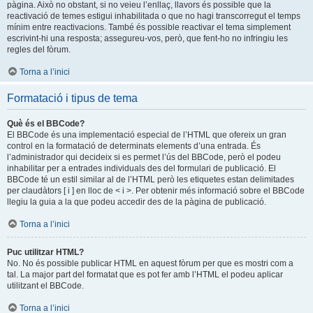
pàgina. Això no obstant, si no veieu l’enllaç, llavors és possible que la
reactivació de temes estigui inhabilitada o que no hagi transcorregut el temps
mínim entre reactivacions. També és possible reactivar el tema simplement
escrivint-hi una resposta; assegureu-vos, però, que fent-ho no infringiu les
regles del fòrum.
Torna a l’inici
Formatació i tipus de tema
Què és el BBCode?
El BBCode és una implementació especial de l’HTML que ofereix un gran
control en la formatació de determinats elements d’una entrada. És
l’administrador qui decideix si es permet l’ús del BBCode, però el podeu
inhabilitar per a entrades individuals des del formulari de publicació. El
BBCode té un estil similar al de l’HTML però les etiquetes estan delimitades
per claudàtors [ i ] en lloc de < i >. Per obtenir més informació sobre el BBCode
llegiu la guia a la que podeu accedir des de la pàgina de publicació.
Torna a l’inici
Puc utilitzar HTML?
No. No és possible publicar HTML en aquest fòrum per que es mostri com a
tal. La major part del formatat que es pot fer amb l’HTML el podeu aplicar
utilitzant el BBCode.
Torna a l’inici