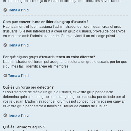
el líder del grup si rebutja la vostra sol·licitud ja que tindrà les seves raons.
Torna a l’inici
Com puc convertir-me en líder d’un grup d’usuaris?
Habitualment, el líder l’assigna l’administrador del fòrum quan crea el grup
d’usuaris. Si esteu interessats a crear un grup d’usuaris, proveu de posar-vos
en contacte amb l’administrador del fòrum enviant-li un missatge privat.
Torna a l’inici
Per què alguns grups d’usuaris tenen un color diferent?
L’administrador del fòrum pot assignar un color a un grup d’usuaris per fer que
sigui més fàcil identificar-ne els membres.
Torna a l’inici
Què és un “grup per defecte”?
Si sou membre de més d’un grup d’usuaris, el vostre grup per defecte
determina quin color de grup i quin rang de grup es mostra per defecte per al
vostre usuari. L’administrador del fòrum us pot concedir permisos per canviar
el vostre grup per defecte a través del Tauler de control de l’usuari.
Torna a l’inici
Què és l’enllaç “L’equip”?