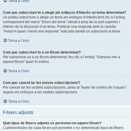
Torna a l’inici
Com puc subscriure’m o afegir als enllaços d’interès un tema determinat?
Us podeu subscriure o afegir un tema als enllaços d’interès fent clic a l’enllaç
corresponent del menú “Eines del tema” ubicat a prop de la part superior i
inferior de la discussió d’un tema. Publicar una resposta amb la casella
“Avisa’m quan s’envïi una resposta” marcada també us subscriurà al tema.
Torna a l’inici
Com puc subscriure’m a un fòrum determinat?
Per subscriure-us a un fòrum determinat, feu clic a l’enllaç “Subscriu-me a
aquest fòrum” quan hi entreu.
Torna a l’inici
Com puc cancel·lar les meves subscripcions?
Per cancel·lar les vostres subscripcions, aneu al Tauler de control de l’usuari i
seguiu els enllaços a les vostres subscripcions.
Torna a l’inici
Fitxers adjunts
Quin tipus de fitxers adjunts es permeten en aquest fòrum?
L’administrador de cada fòrum pot permetre o no determinats tipus de fitxers