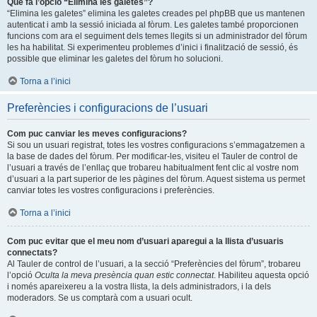
Què fa l’opció “Elimina les galetes”?
“Elimina les galetes” elimina les galetes creades pel phpBB que us mantenen
autenticat i amb la sessió iniciada al fòrum. Les galetes també proporcionen
funcions com ara el seguiment dels temes llegits si un administrador del fòrum
les ha habilitat. Si experimenteu problemes d’inici i finalització de sessió, és
possible que eliminar les galetes del fòrum ho solucioni.
Torna a l’inici
Preferències i configuracions de l’usuari
Com puc canviar les meves configuracions?
Si sou un usuari registrat, totes les vostres configuracions s’emmagatzemen a
la base de dades del fòrum. Per modificar-les, visiteu el Tauler de control de
l’usuari a través de l’enllaç que trobareu habitualment fent clic al vostre nom
d’usuari a la part superior de les pàgines del fòrum. Aquest sistema us permet
canviar totes les vostres configuracions i preferències.
Torna a l’inici
Com puc evitar que el meu nom d’usuari aparegui a la llista d’usuaris
connectats?
Al Tauler de control de l’usuari, a la secció “Preferències del fòrum”, trobareu
l’opció
Oculta la meva presència quan estic connectat
. Habiliteu aquesta opció
i només apareixereu a la vostra llista, la dels administradors, i la dels
moderadors. Se us comptarà com a usuari ocult.