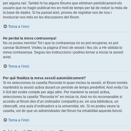
per alguna raó. També hi ha alguns fòrums que eliminen periòdicament els
usuaris que no hagin publicat res en molt de temps per tal de reduir la mida de
la base de dades. Si ha passat això, proveu de registrar-vos de nou i
involucrar-vos més en les discussions del fòrum.
Torna a l’inici
He perdut la meva contrasenya!
No us poseu nerviós! Tot i que la contrasenya no es pot recuperar, es pot
canviar fàcilment. Visiteu la pàgina d’inici de sessió i feu clic a
He oblidat la
meva contrasenya
. Seguiu les instruccions i podreu tornar a iniciar la sessió
aviat.
Torna a l’inici
Per què finalitza la meva sessió automàticament?
Si no seleccioneu la casella
Recorda’m
quan inicieu la sessió, el fòrum només
mantindrà la sessió activa durant un període de temps predefinit. Això evita l’ús
il·lícit del vostre compte per algú altre. Per mantenir la sessió activa,
seleccioneu la casella “Recorda’m” en iniciar-la. Això no és recomanable si
accediu al fòrum des d’un ordinador compartit p.ex. en una biblioteca, un
cibercafè, una aula d’ordinadors a la universitat, etc. Si no podeu veure la
casella, vol dir que un administrador del fòrum ha inhabilitat aquesta funció.
Torna a l’inici