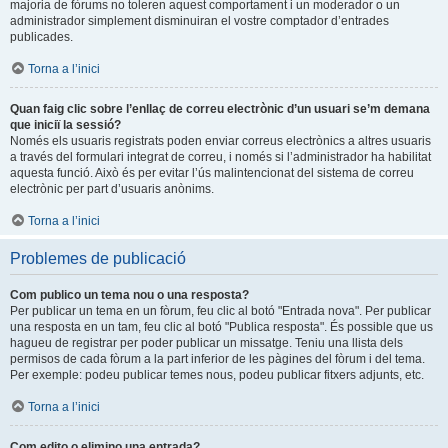
majoria de fòrums no toleren aquest comportament i un moderador o un
administrador simplement disminuiran el vostre comptador d’entrades
publicades.
Torna a l’inici
Quan faig clic sobre l’enllaç de correu electrònic d’un usuari se’m demana
que iniciï la sessió?
Només els usuaris registrats poden enviar correus electrònics a altres usuaris
a través del formulari integrat de correu, i només si l’administrador ha habilitat
aquesta funció. Això és per evitar l’ús malintencionat del sistema de correu
electrònic per part d’usuaris anònims.
Torna a l’inici
Problemes de publicació
Com publico un tema nou o una resposta?
Per publicar un tema en un fòrum, feu clic al botó "Entrada nova". Per publicar
una resposta en un tam, feu clic al botó "Publica resposta". És possible que us
hagueu de registrar per poder publicar un missatge. Teniu una llista dels
permisos de cada fòrum a la part inferior de les pàgines del fòrum i del tema.
Per exemple: podeu publicar temes nous, podeu publicar fitxers adjunts, etc.
Torna a l’inici
Com edito o elimino una entrada?