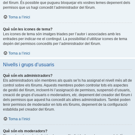
del fòrum. És possible que pugueu bloquejar els vostres temes depenent dels
permisos que us hagi concedit l’administrador del fòrum.
Torna a l’inici
Què són les icones de tema?
Les icones de tema són imatges triades per l’autor i associades amb les
entrades per indicar-ne el contingut. La possibilitat d’utilitzar icones de tema
depèn del permisos concedits per l’administrador del fòrum.
Torna a l’inici
Nivells i grups d’usuaris
Què són els administradors?
Els administradors són membres als quals se’ls ha assignat el nivell més alt de
control sobre els fòrums. Aquests membres poden controlar tots els aspectes
de gestió del fòrum, incloent-hi l’assignació de permisos, suspensió d’usuaris,
creació de grups d’usuaris o moderadors, etc. depenent del creador del fòrum i
dels permisos que aquest ha concedit als altres administradors. També poden
tenir permisos de moderador en tots els fòrums, depenent de la configuració
establida pel creador del fòrum.
Torna a l’inici
Què són els moderadors?