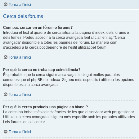
Torna a l’inici
Cerca dels fòrums
Com puc cercar en un fòrum o fòrums?
Introduïu el text al quadre de cerca situat a la pàgina d’índex, dels fòrums o
dels temes. Podeu accedir a la cerca avançada fent clic a l’enllaç “Cerca
avançada” disponible a totes les pàgines del fòrum. La manera com
s’accedeix a la cerca pot dependre de l’estil utilitzat pel fòrum.
Torna a l’inici
Per què la cerca no troba cap coincidència?
És probable que la cerca sigui massa vaga i inclogui moltes paraules
comunes que el phpBB no indexa. Sigueu més específic i utilitzeu les opcions
disponibles a la cerca avançada.
Torna a l’inici
Per què la cerca produeix una pàgina en blanc!?
La cerca ha trobat més coincidències de les que el servidor web pot gestionar.
Utilitzeu la cerca avançada i sigueu més especific amb les paraules utilitzades
i els fòrums on cal cercar.
Torna a l’inici