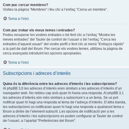
Com puc cercar membres?
Visiteu la pàgina “Membres” i feu clic a l’enllaç “Cerca un membre”.
Torna a l’inici
Com puc trobar els meus temes i entrades?
Podeu recuperar les vostres entrades o bé fent clic a l’enllaç “Mostra les
meves entrades” del Tauler de control de l’usuari o bé l’enllaç “Cerca les
entrades d’aquest usuari” del vostre perfil o fent clic al menú “Enllaços ràpids”
a la part de dalt del fòrum. Per cercar els vostres temes, utilitzeu la pàgina de
cerca avançada introduïnt les opcions apropiades.
Torna a l’inici
Subscripcions i adreces d’interès
Quina és la diferència entre les adreces d’interès i les subscripcions?
Al phpBB 3,0 les adreces d’interès eren similars a les adreces d’interès d’un
navegador web. No rebieu cap avís quan hi havia una resposta. Al phpBB 3,1
les adreces d’interès són més similars a subscriure’s a un tema. Se us pot
notificar quan hi hagi una resposta al tema de l’adreça d’interès. D’altra banda,
les subscripcions us notificaran quan hi hagi una resposta a qualsevol tema o
fòrum a dintre de l’element subscrit. Les opcions de notificació per a les
adreces d’interès i les subscripcions es poden configurar al Tauler de control
de l’usuari, a l’apartat “Preferències del fòrum”.