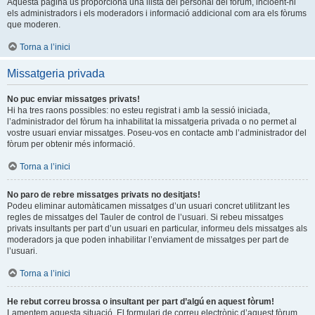
Aquesta pàgina us proporciona una llista del personal del fòrum, incloent-hi
els administradors i els moderadors i informació addicional com ara els fòrums
que moderen.
Torna a l’inici
Missatgeria privada
No puc enviar missatges privats!
Hi ha tres raons possibles: no esteu registrat i amb la sessió iniciada,
l’administrador del fòrum ha inhabilitat la missatgeria privada o no permet al
vostre usuari enviar missatges. Poseu-vos en contacte amb l’administrador del
fòrum per obtenir més informació.
Torna a l’inici
No paro de rebre missatges privats no desitjats!
Podeu eliminar automàticamen missatges d’un usuari concret utilitzant les
regles de missatges del Tauler de control de l’usuari. Si rebeu missatges
privats insultants per part d’un usuari en particular, informeu dels missatges als
moderadors ja que poden inhabilitar l’enviament de missatges per part de
l’usuari.
Torna a l’inici
He rebut correu brossa o insultant per part d’algú en aquest fòrum!
Lamentem aquesta situació. El formulari de correu electrònic d’aquest fòrum