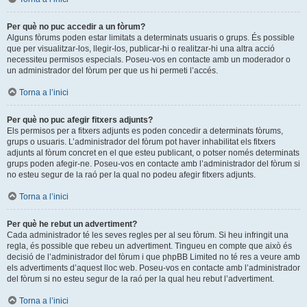
Per què no puc accedir a un fòrum?
Alguns fòrums poden estar limitats a determinats usuaris o grups. És possible
que per visualitzar-los, llegir-los, publicar-hi o realitzar-hi una altra acció
necessiteu permisos especials. Poseu-vos en contacte amb un moderador o
un administrador del fòrum per que us hi permeti l’accés.
Torna a l’inici
Per què no puc afegir fitxers adjunts?
Els permisos per a fitxers adjunts es poden concedir a determinats fòrums,
grups o usuaris. L’administrador del fòrum pot haver inhabilitat els fitxers
adjunts al fòrum concret en el que esteu publicant, o potser només determinats
grups poden afegir-ne. Poseu-vos en contacte amb l’administrador del fòrum si
no esteu segur de la raó per la qual no podeu afegir fitxers adjunts.
Torna a l’inici
Per què he rebut un advertiment?
Cada administrador té les seves regles per al seu fòrum. Si heu infringit una
regla, és possible que rebeu un advertiment. Tingueu en compte que això és
decisió de l’administrador del fòrum i que phpBB Limited no té res a veure amb
els advertiments d’aquest lloc web. Poseu-vos en contacte amb l’administrador
del fòrum si no esteu segur de la raó per la qual heu rebut l’advertiment.
Torna a l’inici