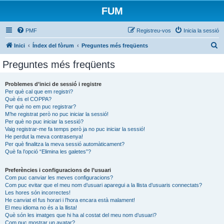
FUM
PMF
Registreu-vos
Inicia la sessió
C
Inici
Índex del fòrum
Preguntes més freqüents
e
Preguntes més freqüents
r
c
Problemes d’inici de sessió i registre
Per què cal que em registri?
a
Què és el COPPA?
Per què no em puc registrar?
M’he registrat però no puc iniciar la sessió!
Per què no puc iniciar la sessió?
Vaig registrar-me fa temps però ja no puc iniciar la sessió!
He perdut la meva contrasenya!
Per què finalitza la meva sessió automàticament?
Què fa l’opció “Elimina les galetes”?
Preferències i configuracions de l’usuari
Com puc canviar les meves configuracions?
Com puc evitar que el meu nom d’usuari aparegui a la llista d’usuaris connectats?
Les hores són incorrectes!
He canviat el fus horari i l’hora encara està malament!
El meu idioma no és a la llista!
Què són les imatges que hi ha al costat del meu nom d’usuari?
Com puc mostrar un avatar?