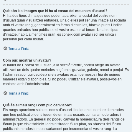
Què són les imatges que hi ha al costat del meu nom d’usuari?
Hi ha dos tipus d’imatges que poden aparèixer al costat del vostre nom
d’usuari quan visualitzeu entrades. Una d’elles pot ser una imatge associada
amb el vostre rang, generalment en forma d’estrelles, blocs o punts i indica
quantes entrades heu publicat o el vostre estatus al fòrum. Un altre tipus
d’imatge, habitualment més gran, es coneix com avatar i sol ser única i
personal per cada usuari.
Torna a l’inici
Com puc mostrar un avatar?
Al tauler de Control de l’usuari, a la secció "Perfil", podeu afegir un avatar
utilitzant un dels quatre mètodes següents: gravatar, galeria, remot o penjat. És
l’administrador qui decideix si els avatars estan permesos i tria de quines
maneres estan disponibles. Si no podeu utilitzar els avatars, poseu-vos en
contacte amb l’administrador.
Torna a l’inici
Què és el meu rang i com puc canviar-lo?
Els rangs apareixen sota els noms d’usuari i indiquen el nombre d’entrades
que heu publicat o identifiquen determinats usuaris com ara moderadors i
administradors. En general no podeu canviar la nomenclatura dels rangs del
fòrum ja que els estableix l’administrador. Si us plau, no abuseu del fòrum
publicant entrades innecessàriament per incrementar el vostre rang. La