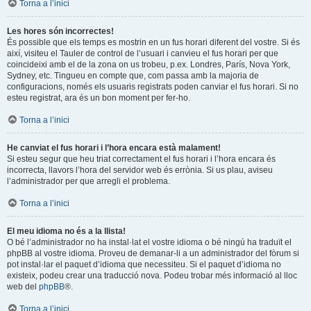
Torna a l’inici
Les hores són incorrectes!
És possible que els temps es mostrin en un fus horari diferent del vostre. Si és
així, visiteu el Tauler de control de l’usuari i canvieu el fus horari per que
coincideixi amb el de la zona on us trobeu, p.ex. Londres, París, Nova York,
Sydney, etc. Tingueu en compte que, com passa amb la majoria de
configuracions, només els usuaris registrats poden canviar el fus horari. Si no
esteu registrat, ara és un bon moment per fer-ho.
Torna a l’inici
He canviat el fus horari i l’hora encara està malament!
Si esteu segur que heu triat correctament el fus horari i l’hora encara és
incorrecta, llavors l’hora del servidor web és errònia. Si us plau, aviseu
l’administrador per que arregli el problema.
Torna a l’inici
El meu idioma no és a la llista!
O bé l’administrador no ha instal·lat el vostre idioma o bé ningú ha traduït el
phpBB al vostre idioma. Proveu de demanar-li a un administrador del fòrum si
pot instal·lar el paquet d’idioma que necessiteu. Si el paquet d’idioma no
existeix, podeu crear una traducció nova. Podeu trobar més informació al lloc
web del
phpBB
®.
Torna a l’inici