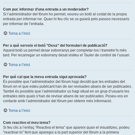
Com puc informar d’una entrada a un moderador?
Si l’administrador del fòrum ho permet, veureu un botó al costat de la propia
entrada per informar-ne. Quan hi feu clic se us guiarà pels passos necessaris
per informar de l’entrada.
Torna a l’inici
Per a què serveix el botó “Desa” del formulari de publicació?
Aquest botó us permet desar esborranys per completar-los i trametre’ls més
tard. Per recarregar un esborrany desat visiteu el Tauler de control de l’usuari.
Torna a l’inici
Per què cal que la meva entrada sigui aprovada?
És possible que l’administrador del fòrum hagi decidit que les entrades del
fòrum en el que esteu publicant han de ser revisades abans de ser publicades.
També és possible que l’administrador us hagi situat en un grup d’usuaris les
entrades dels quals s’han de revisar abans de ser publicades. Poseu-vos en
contacte amb l’administrador del fòrum per obtenir més informació.
Torna a l’inici
Com reactivo el meu tema?
Si feu clic a l’enllaç “Reactiva el tema” que apareix quan el visualitzeu, podeu
“reactivar-lo” fent que aparegui a la part superior del fòrum a la primera