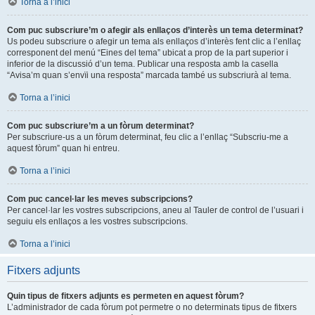
Torna a l’inici
Com puc subscriure’m o afegir als enllaços d’interès un tema determinat?
Us podeu subscriure o afegir un tema als enllaços d’interès fent clic a l’enllaç
corresponent del menú “Eines del tema” ubicat a prop de la part superior i
inferior de la discussió d’un tema. Publicar una resposta amb la casella
“Avisa’m quan s’envïi una resposta” marcada també us subscriurà al tema.
Torna a l’inici
Com puc subscriure’m a un fòrum determinat?
Per subscriure-us a un fòrum determinat, feu clic a l’enllaç “Subscriu-me a
aquest fòrum” quan hi entreu.
Torna a l’inici
Com puc cancel·lar les meves subscripcions?
Per cancel·lar les vostres subscripcions, aneu al Tauler de control de l’usuari i
seguiu els enllaços a les vostres subscripcions.
Torna a l’inici
Fitxers adjunts
Quin tipus de fitxers adjunts es permeten en aquest fòrum?
L’administrador de cada fòrum pot permetre o no determinats tipus de fitxers