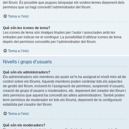
del fòrum. És possible que pugueu bloquejar els vostres temes depenent dels
permisos que us hagi concedit l’administrador del fòrum.
Torna a l’inici
Què són les icones de tema?
Les icones de tema són imatges triades per l’autor i associades amb les
entrades per indicar-ne el contingut. La possibilitat d’utilitzar icones de tema
depèn del permisos concedits per l’administrador del fòrum.
Torna a l’inici
Nivells i grups d’usuaris
Què són els administradors?
Els administradors són membres als quals se’ls ha assignat el nivell més alt de
control sobre els fòrums. Aquests membres poden controlar tots els aspectes
de gestió del fòrum, incloent-hi l’assignació de permisos, suspensió d’usuaris,
creació de grups d’usuaris o moderadors, etc. depenent del creador del fòrum i
dels permisos que aquest ha concedit als altres administradors. També poden
tenir permisos de moderador en tots els fòrums, depenent de la configuració
establida pel creador del fòrum.
Torna a l’inici
Què són els moderadors?