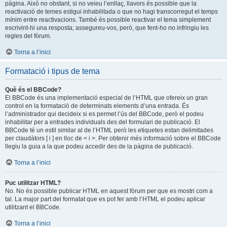
pàgina. Això no obstant, si no veieu l’enllaç, llavors és possible que la
reactivació de temes estigui inhabilitada o que no hagi transcorregut el temps
mínim entre reactivacions. També és possible reactivar el tema simplement
escrivint-hi una resposta; assegureu-vos, però, que fent-ho no infringiu les
regles del fòrum.
Torna a l’inici
Formatació i tipus de tema
Què és el BBCode?
El BBCode és una implementació especial de l’HTML que ofereix un gran
control en la formatació de determinats elements d’una entrada. És
l’administrador qui decideix si es permet l’ús del BBCode, però el podeu
inhabilitar per a entrades individuals des del formulari de publicació. El
BBCode té un estil similar al de l’HTML però les etiquetes estan delimitades
per claudàtors [ i ] en lloc de < i >. Per obtenir més informació sobre el BBCode
llegiu la guia a la que podeu accedir des de la pàgina de publicació.
Torna a l’inici
Puc utilitzar HTML?
No. No és possible publicar HTML en aquest fòrum per que es mostri com a
tal. La major part del formatat que es pot fer amb l’HTML el podeu aplicar
utilitzant el BBCode.
Torna a l’inici