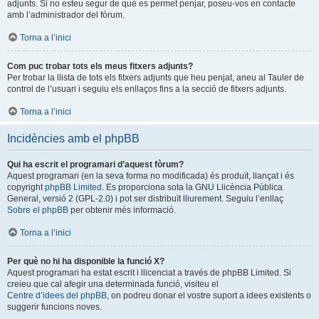
adjunts. Si no esteu segur de què es permet penjar, poseu-vos en contacte
amb l’administrador del fòrum.
Torna a l’inici
Com puc trobar tots els meus fitxers adjunts?
Per trobar la llista de tots els fitxers adjunts que heu penjat, aneu al Tauler de
control de l’usuari i seguiu els enllaços fins a la secció de fitxers adjunts.
Torna a l’inici
Incidències amb el phpBB
Qui ha escrit el programari d’aquest fòrum?
Aquest programari (en la seva forma no modificada) és produït, llançat i és
copyright
phpBB Limited
. Es proporciona sota la GNU Llicència Pública
General, versió 2 (GPL-2.0) i pot ser distribuït lliurement. Seguiu l’enllaç
Sobre el phpBB
per obtenir més informació.
Torna a l’inici
Per què no hi ha disponible la funció X?
Aquest programari ha estat escrit i llicenciat a través de phpBB Limited. Si
creieu que cal afegir una determinada funció, visiteu el
Centre d’idees del phpBB
, on podreu donar el vostre suport a idees existents o
suggerir funcions noves.