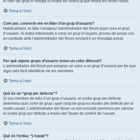
el líder del grup si rebutja la vostra sol·licitud ja que tindrà les seves raons.
Torna a l’inici
Com puc convertir-me en líder d’un grup d’usuaris?
Habitualment, el líder l’assigna l’administrador del fòrum quan crea el grup
d’usuaris. Si esteu interessats a crear un grup d’usuaris, proveu de posar-vos
en contacte amb l’administrador del fòrum enviant-li un missatge privat.
Torna a l’inici
Per què alguns grups d’usuaris tenen un color diferent?
L’administrador del fòrum pot assignar un color a un grup d’usuaris per fer que
sigui més fàcil identificar-ne els membres.
Torna a l’inici
Què és un “grup per defecte”?
Si sou membre de més d’un grup d’usuaris, el vostre grup per defecte
determina quin color de grup i quin rang de grup es mostra per defecte per al
vostre usuari. L’administrador del fòrum us pot concedir permisos per canviar
el vostre grup per defecte a través del Tauler de control de l’usuari.
Torna a l’inici
Què és l’enllaç “L’equip”?