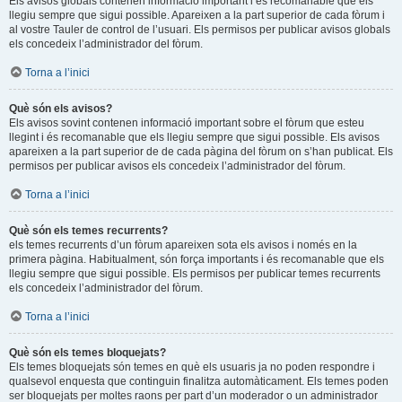
Els avisos globals contenen informació important i és recomanable que els
llegiu sempre que sigui possible. Apareixen a la part superior de cada fòrum i
al vostre Tauler de control de l’usuari. Els permisos per publicar avisos globals
els concedeix l’administrador del fòrum.
Torna a l’inici
Què són els avisos?
Els avisos sovint contenen informació important sobre el fòrum que esteu
llegint i és recomanable que els llegiu sempre que sigui possible. Els avisos
apareixen a la part superior de de cada pàgina del fòrum on s’han publicat. Els
permisos per publicar avisos els concedeix l’administrador del fòrum.
Torna a l’inici
Què són els temes recurrents?
els temes recurrents d’un fòrum apareixen sota els avisos i només en la
primera pàgina. Habitualment, són força importants i és recomanable que els
llegiu sempre que sigui possible. Els permisos per publicar temes recurrents
els concedeix l’administrador del fòrum.
Torna a l’inici
Què són els temes bloquejats?
Els temes bloquejats són temes en què els usuaris ja no poden respondre i
qualsevol enquesta que continguin finalitza automàticament. Els temes poden
ser bloquejats per moltes raons per part d’un moderador o un administrador