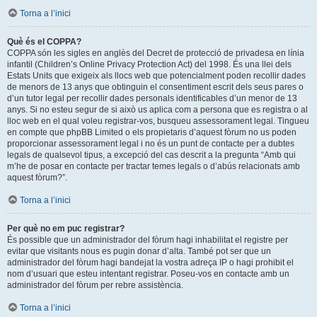
Torna a l’inici
Què és el COPPA?
COPPA són les sigles en anglès del Decret de protecció de privadesa en línia
infantil (Children’s Online Privacy Protection Act) del 1998. És una llei dels
Estats Units que exigeix als llocs web que potencialment poden recollir dades
de menors de 13 anys que obtinguin el consentiment escrit dels seus pares o
d’un tutor legal per recollir dades personals identificables d’un menor de 13
anys. Si no esteu segur de si això us aplica com a persona que es registra o al
lloc web en el qual voleu registrar-vos, busqueu assessorament legal. Tingueu
en compte que phpBB Limited o els propietaris d’aquest fòrum no us poden
proporcionar assessorament legal i no és un punt de contacte per a dubtes
legals de qualsevol tipus, a excepció del cas descrit a la pregunta “Amb qui
m’he de posar en contacte per tractar temes legals o d’abús relacionats amb
aquest fòrum?”.
Torna a l’inici
Per què no em puc registrar?
És possible que un administrador del fòrum hagi inhabilitat el registre per
evitar que visitants nous es pugin donar d’alta. També pot ser que un
administrador del fòrum hagi bandejat la vostra adreça IP o hagi prohibit el
nom d’usuari que esteu intentant registrar. Poseu-vos en contacte amb un
administrador del fòrum per rebre assistència.
Torna a l’inici