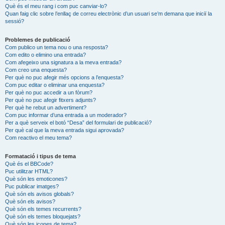
Què és el meu rang i com puc canviar-lo?
Quan faig clic sobre l’enllaç de correu electrònic d’un usuari se’m demana que iniciï la
sessió?
Problemes de publicació
Com publico un tema nou o una resposta?
Com edito o elimino una entrada?
Com afegeixo una signatura a la meva entrada?
Com creo una enquesta?
Per què no puc afegir més opcions a l’enquesta?
Com puc editar o eliminar una enquesta?
Per què no puc accedir a un fòrum?
Per què no puc afegir fitxers adjunts?
Per què he rebut un advertiment?
Com puc informar d’una entrada a un moderador?
Per a què serveix el botó “Desa” del formulari de publicació?
Per què cal que la meva entrada sigui aprovada?
Com reactivo el meu tema?
Formatació i tipus de tema
Què és el BBCode?
Puc utilitzar HTML?
Què són les emoticones?
Puc publicar imatges?
Què són els avisos globals?
Què són els avisos?
Què són els temes recurrents?
Què són els temes bloquejats?
Què són les icones de tema?