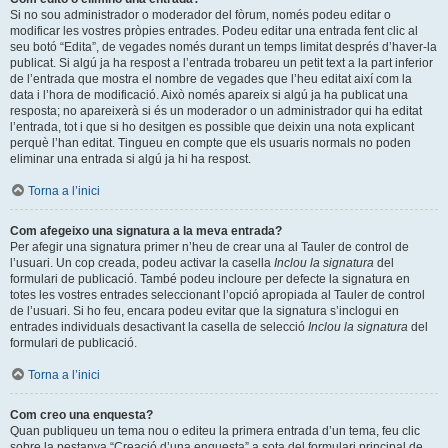
Si no sou administrador o moderador del fòrum, només podeu editar o
modificar les vostres pròpies entrades. Podeu editar una entrada fent clic al
seu botó “Edita”, de vegades només durant un temps limitat després d’haver-la
publicat. Si algú ja ha respost a l’entrada trobareu un petit text a la part inferior
de l’entrada que mostra el nombre de vegades que l’heu editat així com la
data i l’hora de modificació. Això només apareix si algú ja ha publicat una
resposta; no apareixerà si és un moderador o un administrador qui ha editat
l’entrada, tot i que si ho desitgen es possible que deixin una nota explicant
perquè l’han editat. Tingueu en compte que els usuaris normals no poden
eliminar una entrada si algú ja hi ha respost.
Torna a l’inici
Com afegeixo una signatura a la meva entrada?
Per afegir una signatura primer n’heu de crear una al Tauler de control de
l’usuari. Un cop creada, podeu activar la casella
Inclou la signatura
del
formulari de publicació. També podeu incloure per defecte la signatura en
totes les vostres entrades seleccionant l’opció apropiada al Tauler de control
de l’usuari. Si ho feu, encara podeu evitar que la signatura s’inclogui en
entrades individuals desactivant la casella de selecció
Inclou la signatura
del
formulari de publicació.
Torna a l’inici
Com creo una enquesta?
Quan publiqueu un tema nou o editeu la primera entrada d’un tema, feu clic
sobre la pestanya “Creació d’una enquesta” a sota del formulari principal de