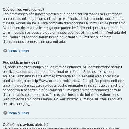
Què són les emoticones?
Les emoticones són imatges petites que poden ser utilitzades per expressar
una emoció mitjançant un codi curt, p.ex. :) indica felicitat, mentre que :( indica
tristesa. Podeu veure la llista completa d’emoticones al formulari de publicació.
No abuseu de les emoticones ja que poden fer fàcilment que una entrada es
torni il·legible i és possible que un moderador les elimini o elimini l’entrada del
tot. L’administrador del fòrum també pot establir un límit per al nombre
d’emoticones permeses en una entrada.
Torna a l’inici
Puc publicar imatges?
Sí, podeu mostrar imatges en les vostres entrades. Si l’administrador permet
els fitxers adjunts, podeu penjar la imatge al fòrum. Si no és així, cal que
enllaçeu amb una imatge emmagatzemada en un servidor web accessible
públicament, p.ex. http://www.exemple.cat/la-meva-foto.gif. No podeu enllaçar
amb imatges emmagatzemades al vostre ordinador (a no ser que es tracti d’un
servidor web accessible públicament) ni imatges emmagatzemades darrera
d’un mecanisme d’autenticació , p.ex. les bústies de hotmail o yahoo, llocs
web protegits amb contrasenya, etc. Per mostrar la imatge, utilitzeu l’etiqueta
del BBCode [img].
Torna a l’inici
Què són els avisos globals?