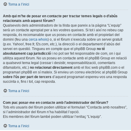
Torna a l’inici
Amb qui m’he de posar en contacte per tractar temes legals o d’abús
relacionats amb aquest fòrum?
Qualsevols dels administradors de la llista que pareix a la pàgina “L’equip”
serà un contacte apropiat per a les vostres queixes. Si tot i així no rebeu cap
resposta, és recomanable que us poseu en contacte amb el propietari del
domini (feu una
cerca whois
) o, si el fòrum s’executa sobre un servei gratuït
(p.ex. Yahoo!, free.fr, f2s.com, etc.), la direcció o el departament d’abús del
servei en questió. Tingueu en compte que el phpBB Group
no té
absolutament cap jurisdicció
i no pot ser fet responsable de com, on i qui
utilitza aquest fòrum. No us poseu en contacte amb el phpBB Group en relació
a qualsevol tema legal (cessar i desistir, responsabilització, comentaris
difamatoris, etc.)
no relacionat directament
amb el lloc web phpBB.com o el
programari phpBB en sí mateix. Si envieu un correu electrònic al phpBB Group
sobre l’ús per part de tercers
d’aquest programari espereu-vos una resposta
succinta o, fins i tot, cap resposta.
Torna a l’inici
Com puc posar-me en contacte amb l’administrador del fòrum?
Tots els usuaris del fòrum poden utilitzar el formulari “Contacta amb nosaltres”,
si l’administrador del fòrum n’ha habilitat l’opció.
Els membres del fòrum també poden utilitzar l’enllaç “L’equip”.
Torna a l’inici