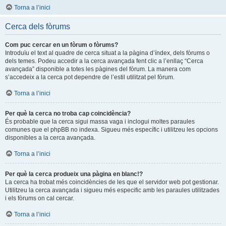
Torna a l’inici
Cerca dels fòrums
Com puc cercar en un fòrum o fòrums?
Introduïu el text al quadre de cerca situat a la pàgina d’índex, dels fòrums o
dels temes. Podeu accedir a la cerca avançada fent clic a l’enllaç “Cerca
avançada” disponible a totes les pàgines del fòrum. La manera com
s’accedeix a la cerca pot dependre de l’estil utilitzat pel fòrum.
Torna a l’inici
Per què la cerca no troba cap coincidència?
És probable que la cerca sigui massa vaga i inclogui moltes paraules
comunes que el phpBB no indexa. Sigueu més específic i utilitzeu les opcions
disponibles a la cerca avançada.
Torna a l’inici
Per què la cerca produeix una pàgina en blanc!?
La cerca ha trobat més coincidències de les que el servidor web pot gestionar.
Utilitzeu la cerca avançada i sigueu més especific amb les paraules utilitzades
i els fòrums on cal cercar.
Torna a l’inici