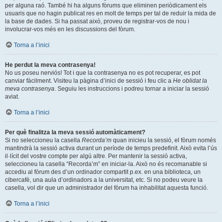
per alguna raó. També hi ha alguns fòrums que eliminen periòdicament els
usuaris que no hagin publicat res en molt de temps per tal de reduir la mida de
la base de dades. Si ha passat això, proveu de registrar-vos de nou i
involucrar-vos més en les discussions del fòrum.
Torna a l’inici
He perdut la meva contrasenya!
No us poseu nerviós! Tot i que la contrasenya no es pot recuperar, es pot
canviar fàcilment. Visiteu la pàgina d’inici de sessió i feu clic a
He oblidat la
meva contrasenya
. Seguiu les instruccions i podreu tornar a iniciar la sessió
aviat.
Torna a l’inici
Per què finalitza la meva sessió automàticament?
Si no seleccioneu la casella
Recorda’m
quan inicieu la sessió, el fòrum només
mantindrà la sessió activa durant un període de temps predefinit. Això evita l’ús
il·lícit del vostre compte per algú altre. Per mantenir la sessió activa,
seleccioneu la casella “Recorda’m” en iniciar-la. Això no és recomanable si
accediu al fòrum des d’un ordinador compartit p.ex. en una biblioteca, un
cibercafè, una aula d’ordinadors a la universitat, etc. Si no podeu veure la
casella, vol dir que un administrador del fòrum ha inhabilitat aquesta funció.
Torna a l’inici