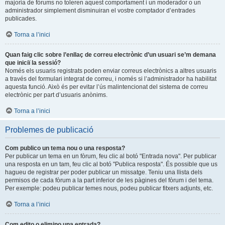
majoria de fòrums no toleren aquest comportament i un moderador o un
administrador simplement disminuiran el vostre comptador d’entrades
publicades.
Torna a l’inici
Quan faig clic sobre l’enllaç de correu electrònic d’un usuari se’m demana
que iniciï la sessió?
Només els usuaris registrats poden enviar correus electrònics a altres usuaris
a través del formulari integrat de correu, i només si l’administrador ha habilitat
aquesta funció. Això és per evitar l’ús malintencionat del sistema de correu
electrònic per part d’usuaris anònims.
Torna a l’inici
Problemes de publicació
Com publico un tema nou o una resposta?
Per publicar un tema en un fòrum, feu clic al botó "Entrada nova". Per publicar
una resposta en un tam, feu clic al botó "Publica resposta". És possible que us
hagueu de registrar per poder publicar un missatge. Teniu una llista dels
permisos de cada fòrum a la part inferior de les pàgines del fòrum i del tema.
Per exemple: podeu publicar temes nous, podeu publicar fitxers adjunts, etc.
Torna a l’inici
Com edito o elimino una entrada?