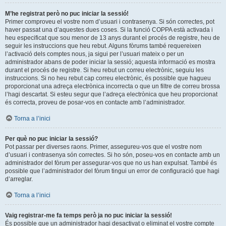
M’he registrat però no puc iniciar la sessió!
Primer comproveu el vostre nom d’usuari i contrasenya. Si són correctes, pot
haver passat una d’aquestes dues coses. Si la funció COPPA està activada i
heu especificat que sou menor de 13 anys durant el procés de registre, heu de
seguir les instruccions que heu rebut. Alguns fòrums també requereixen
l’activació dels comptes nous, ja sigui per l’usuari mateix o per un
administrador abans de poder iniciar la sessió; aquesta informació es mostra
durant el procés de registre. Si heu rebut un correu electrònic, seguiu les
instruccions. Si no heu rebut cap correu electrònic, és possible que hagueu
proporcionat una adreça electrònica incorrecta o que un filtre de correu brossa
l’hagi descartat. Si esteu segur que l’adreça electrònica que heu proporcionat
és correcta, proveu de posar-vos en contacte amb l’administrador.
Torna a l’inici
Per què no puc iniciar la sessió?
Pot passar per diverses raons. Primer, assegureu-vos que el vostre nom
d’usuari i contrasenya són correctes. Si ho són, poseu-vos en contacte amb un
administrador del fòrum per assegurar-vos que no us han expulsat. També és
possible que l’administrador del fòrum tingui un error de configuració que hagi
d’arreglar.
Torna a l’inici
Vaig registrar-me fa temps però ja no puc iniciar la sessió!
És possible que un administrador hagi desactivat o eliminat el vostre compte