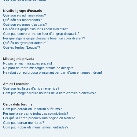
Nivells i grups d’usuaris
Què són els administradors?
Què són els moderadors?
Què són els grups d’usuaris?
On són els grups d’usuaris i com m’hi afilio?
Com puc convertir-me en líder d’un grup d’usuaris?
Per què alguns grups d’usuaris tenen un color diferent?
Què és un “grup per defecte”?
Què és l’enllaç “L’equip”?
Missatgeria privada
No puc enviar missatges privats!
No paro de rebre missatges privats no desitjats!
He rebut correu brossa o insultant per part d’algú en aquest fòrum!
Amics i enemics
Què són les llistes d’amics i enemics?
Com puc afegir o treure usuaris de la llista d’amics o enemics?
Cerca dels fòrums
Com puc cercar en un fòrum o fòrums?
Per què la cerca no troba cap coincidència?
Per què la cerca produeix una pàgina en blanc!?
Com puc cercar membres?
Com puc trobar els meus temes i entrades?