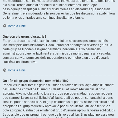
Els moderadors són individus (o grups d’individus) que tenen cura dels fòrums
dia a dia. Tenen autoritat per editar o eliminar entrades i bloquejar,
desbloquejar, desplaçar eliminar i dividir temes en els fòrums que moderen.
Generalment, els moderadors hi són per evitar que les discussions acabin fora
de tema o les entrades amb contingut insultant o ofensiu.
Torna a l’inici
Què són els grups d’usuaris?
Els grups d’usuaris divideixen la comunitat en seccions gestionables més
fàcilment pels administradors. Cada usuari pot pertànyer a diversos grups i a
cada grup se li poden assignar permisos individuals. Això permet als
administradors canviar fàcilment els permisos de molts usuaris a la vegada,
com ara canviar permisos dels moderadors o permetre a un grup d’usuaris
l’accés a un fòrum privat.
Torna a l’inici
On són els grups d’usuaris i com m’hi afilio?
Podeu visualitzar tots els grups d’usuaris a través de l’enllaç “Grups d’usuaris”
del Tauler de control de l’usuari. Si desitgeu afiliar-vos-hi feu clic al botó
apropiat. Això no obstant, no tots els grups són oberts. Alguns poden requerir
que s’aprovi la vostra sol·licitud d’afiliació, d’altres poden ser tancats i alguns
fins i tot poden ser ocults. Si el grup és obert us hi podeu afiliar fent clic al botó
apropiat. Si el grup requereix aprovació podeu sol·licitar l’afiliació fent clic al
botó apropiat. Caldrà que el líder del grup d’usuaris aprovi la vostra sol·licitud i
és possible que us pregunti per què us hi voleu afiliar. Si us plau, no assetgeu