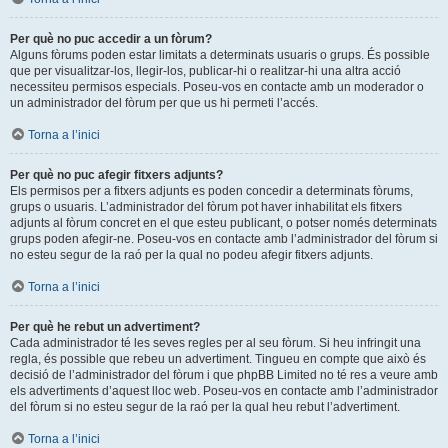
Per què no puc accedir a un fòrum?
Alguns fòrums poden estar limitats a determinats usuaris o grups. És possible
que per visualitzar-los, llegir-los, publicar-hi o realitzar-hi una altra acció
necessiteu permisos especials. Poseu-vos en contacte amb un moderador o
un administrador del fòrum per que us hi permeti l’accés.
Torna a l’inici
Per què no puc afegir fitxers adjunts?
Els permisos per a fitxers adjunts es poden concedir a determinats fòrums,
grups o usuaris. L’administrador del fòrum pot haver inhabilitat els fitxers
adjunts al fòrum concret en el que esteu publicant, o potser només determinats
grups poden afegir-ne. Poseu-vos en contacte amb l’administrador del fòrum si
no esteu segur de la raó per la qual no podeu afegir fitxers adjunts.
Torna a l’inici
Per què he rebut un advertiment?
Cada administrador té les seves regles per al seu fòrum. Si heu infringit una
regla, és possible que rebeu un advertiment. Tingueu en compte que això és
decisió de l’administrador del fòrum i que phpBB Limited no té res a veure amb
els advertiments d’aquest lloc web. Poseu-vos en contacte amb l’administrador
del fòrum si no esteu segur de la raó per la qual heu rebut l’advertiment.
Torna a l’inici