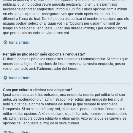
publicació. Si no podeu veure aquesta pestanya, no teniu els permisos
necessaris per crear enquestes. Introduïu un títol i dues opcions com a mínim
en els camps apropiats, assegurant-vos que cada opció és en una línia
diferent a l’àrea de text. També podeu especificar el nombre d’opcions que els
usuaris podran seleccionar quan votin a “Opcions per usuari”, un límit de
temps en dies per a l’enquesta (0 per una durada infinita) i per acabar l’opció
que permet als usuaris canviar el seu vot.
Torna a l’inici
Per què no puc afegir més opcions a l’enquesta?
El límit d’opcions per a les enquestes l’estableix l’administrador. Si creieu que
necessiteu afegir més opcions de les permeses a la vostra enquesta, poseu-
vos en contacte amb l’administrador del fòrum.
Torna a l’inici
Com puc editar o eliminar una enquesta?
Igual com passa amb les entrades, una enquesta només pot editar-la el seu
autor, un moderador o un administrador. Per editar una enquesta feu clic al
botó “Edita” de la primera entrada del tema ja que sempre té associada
l’enquesta. Si no s’ha emès cap vot, els usuaris poden eliminar l’enquesta o
editar-ne les opcions. Això no obstant, si ja hi ha vots, només els moderadors i
els administradors poden editar-la o eliminar-la. Això evita que es canvïin les
opcions de l’enquesta al mig de la seva durada.
Torna a l’inici