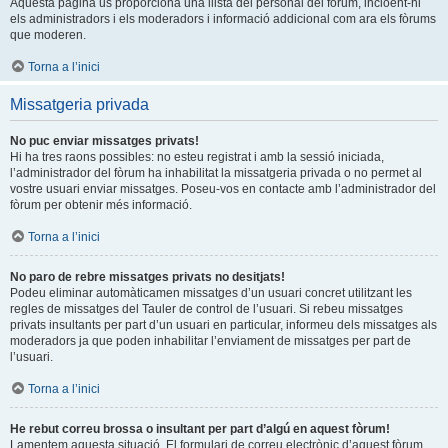
Aquesta pàgina us proporciona una llista del personal del fòrum, incloent-hi
els administradors i els moderadors i informació addicional com ara els fòrums
que moderen.
Torna a l’inici
Missatgeria privada
No puc enviar missatges privats!
Hi ha tres raons possibles: no esteu registrat i amb la sessió iniciada,
l’administrador del fòrum ha inhabilitat la missatgeria privada o no permet al
vostre usuari enviar missatges. Poseu-vos en contacte amb l’administrador del
fòrum per obtenir més informació.
Torna a l’inici
No paro de rebre missatges privats no desitjats!
Podeu eliminar automàticamen missatges d’un usuari concret utilitzant les
regles de missatges del Tauler de control de l’usuari. Si rebeu missatges
privats insultants per part d’un usuari en particular, informeu dels missatges als
moderadors ja que poden inhabilitar l’enviament de missatges per part de
l’usuari.
Torna a l’inici
He rebut correu brossa o insultant per part d’algú en aquest fòrum!
Lamentem aquesta situació. El formulari de correu electrònic d’aquest fòrum