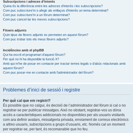
Subscripcions i adreces d’interès
Quina és la diferència entre les adreces d’interès i les subscripcions?
Com puc subscriure’m o afegir als enllaços d’interès un tema determinat?
Com puc subscriure’m a un fòrum determinat?
Com puc cancel·lar les meves subscripcions?
Fitxers adjunts
Quin tipus de fitxers adjunts es permeten en aquest fòrum?
Com puc trobar tots els meus fitxers adjunts?
Incidències amb el phpBB
Qui ha escrit el programari d’aquest fòrum?
Per què no hi ha disponible la funció X?
Amb qui m’he de posar en contacte per tractar temes legals o d’abús relacionats amb
aquest fòrum?
Com puc posar-me en contacte amb l’administrador del fòrum?
Problemes d’inici de sessió i registre
Per què cal que em registri?
És possible que no calgui, és decisió de l’administrador del fòrum si cal o no
registrar-se per publicar missatges. Això no obstant, registrar-vos us dóna
accés a característiques addicionals no disponibles per als usuaris visitants
com ara definir avatars, missatgeria privada, enviament de correus electrònics
a altres usuaris, subscripcions a grups d’usuaris, etc. Només cal un moment
per registrar-se, per tant, és recomanable que ho feu.