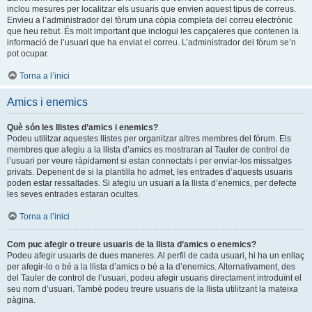
inclou mesures per localitzar els usuaris que envien aquest tipus de correus.
Envieu a l’administrador del fòrum una còpia completa del correu electrònic
que heu rebut. És molt important que inclogui les capçaleres que contenen la
informació de l’usuari que ha enviat el correu. L’administrador del fòrum se’n
pot ocupar.
Torna a l’inici
Amics i enemics
Què són les llistes d’amics i enemics?
Podeu utilitzar aquestes llistes per organitzar altres membres del fòrum. Els
membres que afegiu a la llista d’amics es mostraran al Tauler de control de
l’usuari per veure ràpidament si estan connectats i per enviar-los missatges
privats. Depenent de si la plantilla ho admet, les entrades d’aquests usuaris
poden estar ressaltades. Si afegiu un usuari a la llista d’enemics, per defecte
les seves entrades estaran ocultes.
Torna a l’inici
Com puc afegir o treure usuaris de la llista d’amics o enemics?
Podeu afegir usuaris de dues maneres. Al perfil de cada usuari, hi ha un enllaç
per afegir-lo o bé a la llista d’amics o bé a la d’enemics. Alternativament, des
del Tauler de control de l’usuari, podeu afegir usuaris directament introduïnt el
seu nom d’usuari. També podeu treure usuaris de la llista utilitzant la mateixa
pàgina.