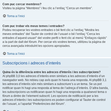
Com puc cercar membres?
Visiteu la pàgina “Membres” i feu clic a l’enllaç “Cerca un membre”.
Torna a l’inici
Com puc trobar els meus temes i entrades?
Podeu recuperar les vostres entrades o bé fent clic a l’enllaç “Mostra les
meves entrades” del Tauler de control de l’usuari o bé l’enllaç “Cerca les
entrades d’aquest usuari” del vostre perfil o fent clic al menú “Enllaços ràpids”
a la part de dalt del fòrum. Per cercar els vostres temes, utilitzeu la pàgina de
cerca avançada introduïnt les opcions apropiades.
Torna a l’inici
Subscripcions i adreces d’interès
Quina és la diferència entre les adreces d’interès i les subscripcions?
Al phpBB 3,0 les adreces d’interès eren similars a les adreces d’interès d’un
navegador web. No rebieu cap avís quan hi havia una resposta. Al phpBB 3,1
les adreces d’interès són més similars a subscriure’s a un tema. Se us pot
notificar quan hi hagi una resposta al tema de l’adreça d’interès. D’altra banda,
les subscripcions us notificaran quan hi hagi una resposta a qualsevol tema o
fòrum a dintre de l’element subscrit. Les opcions de notificació per a les
adreces d’interès i les subscripcions es poden configurar al Tauler de control
de l’usuari, a l’apartat “Preferències del fòrum”.