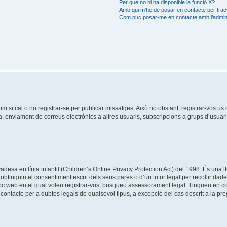
Per què no hi ha disponible la funció X?
Amb qui m’he de posar en contacte per trac
Com puc posar-me en contacte amb l’admini
um si cal o no registrar-se per publicar missatges. Això no obstant, registrar-vos u
da, enviament de correus electrònics a altres usuaris, subscripcions a grups d’usuar
esa en línia infantil (Children’s Online Privacy Protection Act) del 1998. És una ll
tinguin el consentiment escrit dels seus pares o d’un tutor legal per recollir dad
lloc web en el qual voleu registrar-vos, busqueu assessorament legal. Tingueu en 
ontacte per a dubtes legals de qualsevol tipus, a excepció del cas descrit a la pr