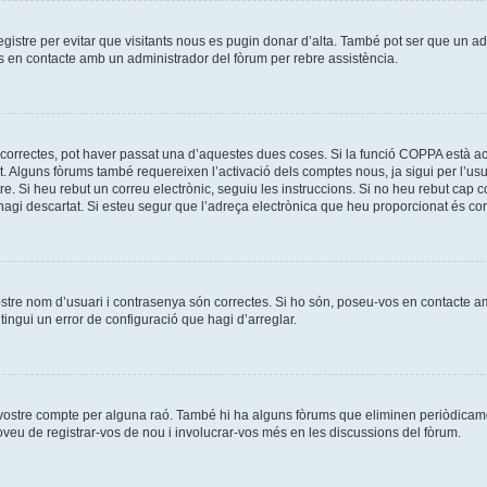
registre per evitar que visitants nous es pugin donar d’alta. També pot ser que un a
os en contacte amb un administrador del fòrum per rebre assistència.
correctes, pot haver passat una d’aquestes dues coses. Si la funció COPPA està ac
t. Alguns fòrums també requereixen l’activació dels comptes nous, ja sigui per l’us
re. Si heu rebut un correu electrònic, seguiu les instruccions. Si no heu rebut cap
l’hagi descartat. Si esteu segur que l’adreça electrònica que heu proporcionat és c
ostre nom d’usuari i contrasenya són correctes. Si ho són, poseu-vos en contacte 
ingui un error de configuració que hagi d’arreglar.
l vostre compte per alguna raó. També hi ha alguns fòrums que eliminen periòdicame
roveu de registrar-vos de nou i involucrar-vos més en les discussions del fòrum.