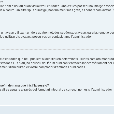
ri?
stre nom d’usuari quan visualitzeu entrades. Una d’elles pot ser una imatge associ
us al fòrum. Un altre tipus d’imatge, habitualment més gran, es coneix com avatar i 
ir un avatar utilitzant un dels quatre mètodes següents: gravatar, galeria, remot o pe
u utilitzar els avatars, poseu-vos en contacte amb l’administrador.
re d’entrades que heu publicat o identifiquen determinats usuaris com ara moderad
istrador. Si us plau, no abuseu del fòrum publicant entrades innecessàriament per 
ement disminuiran el vostre comptador d’entrades publicades.
i se’m demana que iniciï la sessió?
ltres usuaris a través del formulari integrat de correu, i només si l’administrador h