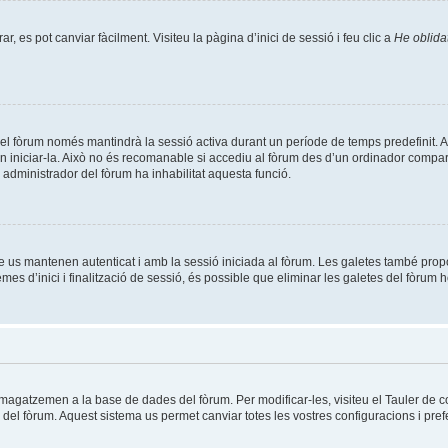
, es pot canviar fàcilment. Visiteu la pàgina d’inici de sessió i feu clic a
He oblida
el fòrum només mantindrà la sessió activa durant un període de temps predefinit. Això 
n iniciar-la. Això no és recomanable si accediu al fòrum des d’un ordinador compart
un administrador del fòrum ha inhabilitat aquesta funció.
e us mantenen autenticat i amb la sessió iniciada al fòrum. Les galetes també prop
es d’inici i finalització de sessió, és possible que eliminar les galetes del fòrum h
mmagatzemen a la base de dades del fòrum. Per modificar-les, visiteu el Tauler de co
es del fòrum. Aquest sistema us permet canviar totes les vostres configuracions i pref