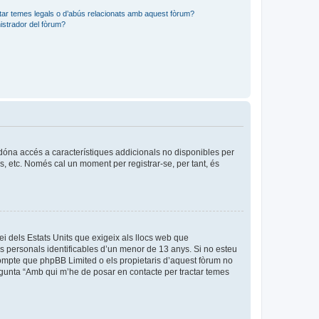
tar temes legals o d’abús relacionats amb aquest fòrum?
strador del fòrum?
s dóna accés a característiques addicionals no disponibles per
is, etc. Només cal un moment per registrar-se, per tant, és
ei dels Estats Units que exigeix als llocs web que
es personals identificables d’un menor de 13 anys. Si no esteu
compte que phpBB Limited o els propietaris d’aquest fòrum no
egunta “Amb qui m’he de posar en contacte per tractar temes