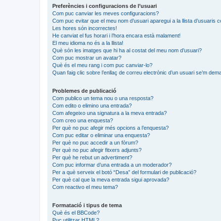
Preferències i configuracions de l’usuari
Com puc canviar les meves configuracions?
Com puc evitar que el meu nom d’usuari aparegui a la llista d’usuaris 
Les hores són incorrectes!
He canviat el fus horari i l’hora encara està malament!
El meu idioma no és a la llista!
Què són les imatges que hi ha al costat del meu nom d’usuari?
Com puc mostrar un avatar?
Què és el meu rang i com puc canviar-lo?
Quan faig clic sobre l’enllaç de correu electrònic d’un usuari se’m dema
Problemes de publicació
Com publico un tema nou o una resposta?
Com edito o elimino una entrada?
Com afegeixo una signatura a la meva entrada?
Com creo una enquesta?
Per què no puc afegir més opcions a l’enquesta?
Com puc editar o eliminar una enquesta?
Per què no puc accedir a un fòrum?
Per què no puc afegir fitxers adjunts?
Per què he rebut un advertiment?
Com puc informar d’una entrada a un moderador?
Per a què serveix el botó “Desa” del formulari de publicació?
Per què cal que la meva entrada sigui aprovada?
Com reactivo el meu tema?
Formatació i tipus de tema
Què és el BBCode?
Puc utilitzar HTML?