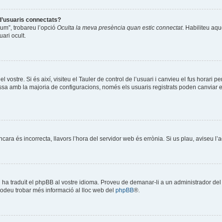
 d’usuaris connectats?
òrum”, trobareu l’opció
Oculta la meva presència quan estic connectat
. Habiliteu aqu
ari ocult.
l vostre. Si és així, visiteu el Tauler de control de l’usuari i canvieu el fus horari 
a amb la majoria de configuracions, només els usuaris registrats poden canviar el f
encara és incorrecta, llavors l’hora del servidor web és errònia. Si us plau, aviseu l
ú ha traduït el phpBB al vostre idioma. Proveu de demanar-li a un administrador del f
Podeu trobar més informació al lloc web del
phpBB
®.