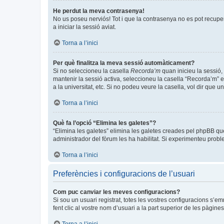
He perdut la meva contrasenya!
No us poseu nerviós! Tot i que la contrasenya no es pot recuperar
a iniciar la sessió aviat.
Torna a l’inici
Per què finalitza la meva sessió automàticament?
Si no seleccioneu la casella
Recorda’m
quan inicieu la sessió, 
mantenir la sessió activa, seleccioneu la casella “Recorda’m” e
a la universitat, etc. Si no podeu veure la casella, vol dir que 
Torna a l’inici
Què fa l’opció “Elimina les galetes”?
“Elimina les galetes” elimina les galetes creades pel phpBB qu
administrador del fòrum les ha habilitat. Si experimenteu problem
Torna a l’inici
Preferències i configuracions de l’usuari
Com puc canviar les meves configuracions?
Si sou un usuari registrat, totes les vostres configuracions s’e
fent clic al vostre nom d’usuari a la part superior de les pàgin