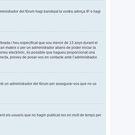
dministrador del fòrum hagi bandejat la vostra adreça IP o hagi
tivada i heu especificat que sou menor de 13 anys durant el
uari mateix o per un administrador abans de poder iniciar la
 correu electrònic, és possible que hagueu proporcionat una
orrecta, proveu de posar-vos en contacte amb l’administrador.
amb un administrador del fòrum per assegurar-vos que no us
nt els usuaris que no hagin publicat res en molt de temps per