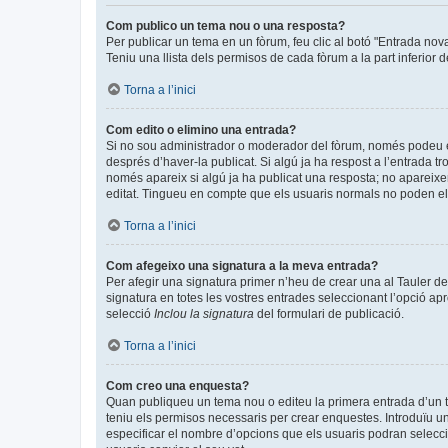
Com publico un tema nou o una resposta?
Per publicar un tema en un fòrum, feu clic al botó "Entrada nov
Teniu una llista dels permisos de cada fòrum a la part inferior 
Torna a l’inici
Com edito o elimino una entrada?
Si no sou administrador o moderador del fòrum, només podeu edi
després d’haver-la publicat. Si algú ja ha respost a l’entrada tr
només apareix si algú ja ha publicat una resposta; no apareixer
editat. Tingueu en compte que els usuaris normals no poden eli
Torna a l’inici
Com afegeixo una signatura a la meva entrada?
Per afegir una signatura primer n’heu de crear una al Tauler de
signatura en totes les vostres entrades seleccionant l’opció apr
selecció
Inclou la signatura
del formulari de publicació.
Torna a l’inici
Com creo una enquesta?
Quan publiqueu un tema nou o editeu la primera entrada d’un te
teniu els permisos necessaris per crear enquestes. Introduïu u
especificar el nombre d’opcions que els usuaris podran seleccio