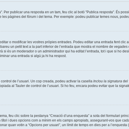
a". Per publicar una resposta en un tam, feu clic al botó "Publica resposta". És pos
de les pàgines del fòrum i del tema. Per exemple: podeu publicar temes nous, podeu p
tar o modificar les vostres pròpies entrades. Podeu editar una entrada fent clic a
obareu un petit text a la part inferior de l’entrada que mostra el nombre de vegades q
à si és un moderador o un administrador qui ha editat l’entrada, tot i que si ho de
minar una entrada si algú ja hi ha respost.
 control de l’usuari. Un cop creada, podeu activar la casella
Inclou la signatura
del 
opiada al Tauler de control de l’usuari. Si ho feu, encara podeu evitar que la signat
ma, feu clic sobre la pestanya “Creació d’una enquesta” a sota del formulari prin
n títol i dues opcions com a mínim en els camps apropiats, assegurant-vos que cada
nar quan votin a “Opcions per usuari”, un límit de temps en dies per a l’enquesta (