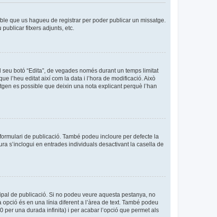
sible que us hagueu de registrar per poder publicar un missatge.
ublicar fitxers adjunts, etc.
l seu botó “Edita”, de vegades només durant un temps limitat
ue l’heu editat així com la data i l’hora de modificació. Això
sitgen es possible que deixin una nota explicant perquè l’han
formulari de publicació. També podeu incloure per defecte la
ura s’inclogui en entrades individuals desactivant la casella de
cipal de publicació. Si no podeu veure aquesta pestanya, no
 opció és en una línia diferent a l’àrea de text. També podeu
0 per una durada infinita) i per acabar l’opció que permet als