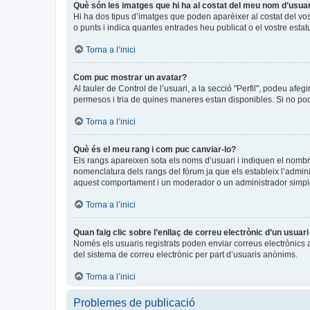
Què són les imatges que hi ha al costat del meu nom d’usua
Hi ha dos tipus d’imatges que poden aparèixer al costat del vo
o punts i indica quantes entrades heu publicat o el vostre estat
Torna a l’inici
Com puc mostrar un avatar?
Al tauler de Control de l’usuari, a la secció "Perfil", podeu afeg
permesos i tria de quines maneres estan disponibles. Si no pode
Torna a l’inici
Què és el meu rang i com puc canviar-lo?
Els rangs apareixen sota els noms d’usuari i indiquen el nomb
nomenclatura dels rangs del fòrum ja que els estableix l’admin
aquest comportament i un moderador o un administrador simpl
Torna a l’inici
Quan faig clic sobre l’enllaç de correu electrònic d’un usuar
Només els usuaris registrats poden enviar correus electrònics a a
del sistema de correu electrònic per part d’usuaris anònims.
Torna a l’inici
Problemes de publicació