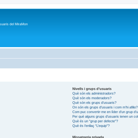
suaris del MiraMon
Nivells i grups d’usuaris
Què són els administradors?
Què són els moderadors?
Què són els grups d’usuaris?
On són els grups d’usuaris i com m’hi afilio?
Com puc convertir-me en líder d’un grup d’
Per què alguns grups d’usuaris tenen un col
Què és un “grup per defecte”?
Què és l’enllaç “L’equip”?
Missatgeria privada