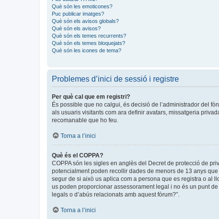
Què són les emoticones?
Puc publicar imatges?
Què són els avisos globals?
Què són els avisos?
Què són els temes recurrents?
Què són els temes bloquejats?
Què són les icones de tema?
Problemes d’inici de sessió i registre
Per què cal que em registri?
És possible que no calgui, és decisió de l’administrador del fòr
als usuaris visitants com ara definir avatars, missatgeria priva
recomanable que ho feu.
Torna a l’inici
Què és el COPPA?
COPPA són les sigles en anglès del Decret de protecció de privad
potencialment poden recollir dades de menors de 13 anys que ob
segur de si això us aplica com a persona que es registra o al 
us poden proporcionar assessorament legal i no és un punt de c
legals o d’abús relacionats amb aquest fòrum?”.
Torna a l’inici