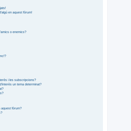
jats!
d’algú en aquest fòrum!
 d’amics o enemics?
?
anc!?
?
nterès i les subscripcions?
d’interès un tema determinat?
at?
ns?
en aquest fòrum?
s?