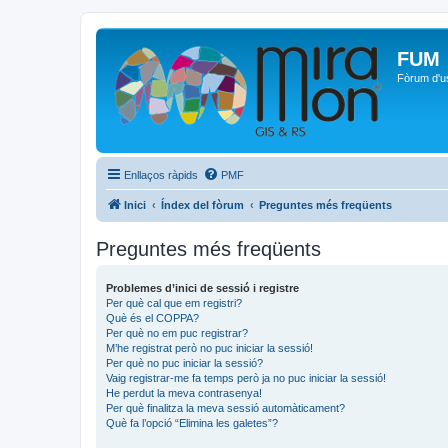
FUM
Fòrum d'u
Enllaços ràpids
PMF
Inici
Índex del fòrum
Preguntes més freqüents
Preguntes més freqüents
Problemes d’inici de sessió i registre
Per què cal que em registri?
Què és el COPPA?
Per què no em puc registrar?
M’he registrat però no puc iniciar la sessió!
Per què no puc iniciar la sessió?
Vaig registrar-me fa temps però ja no puc iniciar la sessió!
He perdut la meva contrasenya!
Per què finalitza la meva sessió automàticament?
Què fa l’opció “Elimina les galetes”?