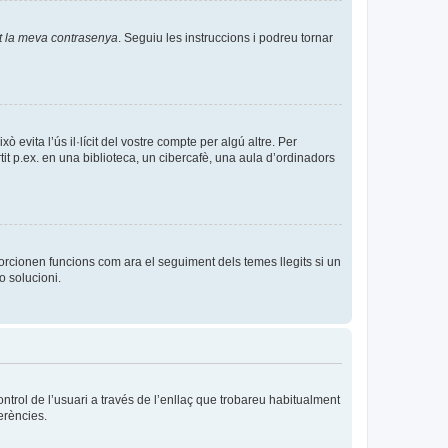
t la meva contrasenya
. Seguiu les instruccions i podreu tornar
evita l’ús il·lícit del vostre compte per algú altre. Per
it p.ex. en una biblioteca, un cibercafè, una aula d’ordinadors
orcionen funcions com ara el seguiment dels temes llegits si un
o solucioni.
ntrol de l’usuari a través de l’enllaç que trobareu habitualment
erències.