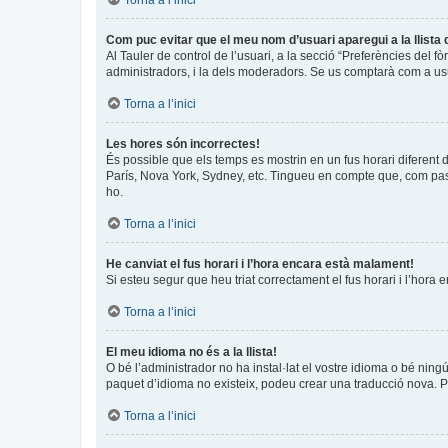
Torna a l’inici
Com puc evitar que el meu nom d’usuari aparegui a la llista
Al Tauler de control de l’usuari, a la secció “Preferències del f
administradors, i la dels moderadors. Se us comptarà com a usu
Torna a l’inici
Les hores són incorrectes!
És possible que els temps es mostrin en un fus horari diferent de
París, Nova York, Sydney, etc. Tingueu en compte que, com pass
ho.
Torna a l’inici
He canviat el fus horari i l’hora encara està malament!
Si esteu segur que heu triat correctament el fus horari i l’hora 
Torna a l’inici
El meu idioma no és a la llista!
O bé l’administrador no ha instal·lat el vostre idioma o bé ning
paquet d’idioma no existeix, podeu crear una traducció nova. 
Torna a l’inici