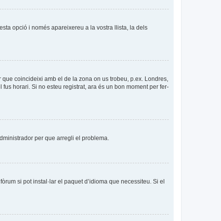
esta opció i només apareixereu a la vostra llista, la dels
per que coincideixi amb el de la zona on us trobeu, p.ex. Londres,
us horari. Si no esteu registrat, ara és un bon moment per fer-
’administrador per que arregli el problema.
òrum si pot instal·lar el paquet d’idioma que necessiteu. Si el