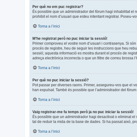
Per què no em puc registrar?
És possible que un administrador del fòrum hagi inhabilitat el 
prohibit el nom d’usuari que esteu intentant registrar. Poseu-v
Torna a l’inici
M’he registrat però no puc iniciar la sessió!
Primer comproveu el vostre nom d’usuari i contrasenya. Si són 
procés de registre, heu de seguir les instruccions que heu rebu
sessió; aquesta informació es mostra durant el procés de regist
adreça electrònica incorrecta o que un filtre de correu brossa 
Torna a l’inici
Per què no puc iniciar la sessió?
Pot passar per diverses raons. Primer, assegureu-vos que el v
han expulsat. També és possible que l’administrador del fòrum t
Torna a l’inici
Vaig registrar-me fa temps però ja no puc iniciar la sessió!
És possible que un administrador hagi desactivat o eliminat e
tal de reduir la mida de la base de dades. Si ha passat això, p
Torna a l’inici