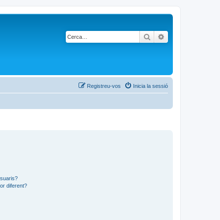
Cerca
Cerca avançada
Registreu-vos
Inicia la sessió
usuaris?
or diferent?