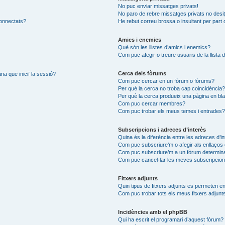
No puc enviar missatges privats!
No paro de rebre missatges privats no desit
connectats?
He rebut correu brossa o insultant per part 
Amics i enemics
Què són les llistes d’amics i enemics?
Com puc afegir o treure usuaris de la llista
Cerca dels fòrums
na que iniciï la sessió?
Com puc cercar en un fòrum o fòrums?
Per què la cerca no troba cap coincidència
Per què la cerca produeix una pàgina en bl
Com puc cercar membres?
Com puc trobar els meus temes i entrades
Subscripcions i adreces d’interès
Quina és la diferència entre les adreces d’i
Com puc subscriure’m o afegir als enllaços 
Com puc subscriure’m a un fòrum determin
Com puc cancel·lar les meves subscripcio
Fitxers adjunts
Quin tipus de fitxers adjunts es permeten 
Com puc trobar tots els meus fitxers adjunt
Incidències amb el phpBB
Qui ha escrit el programari d’aquest fòrum?