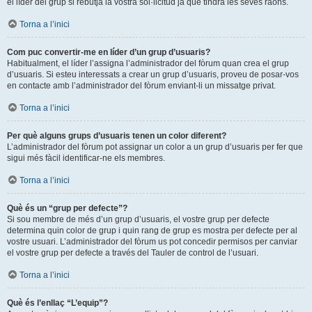
el líder del grup si rebutja la vostra sol·licitud ja que tindrà les seves raons.
Torna a l’inici
Com puc convertir-me en líder d’un grup d’usuaris?
Habitualment, el líder l’assigna l’administrador del fòrum quan crea el grup
d’usuaris. Si esteu interessats a crear un grup d’usuaris, proveu de posar-vos
en contacte amb l’administrador del fòrum enviant-li un missatge privat.
Torna a l’inici
Per què alguns grups d’usuaris tenen un color diferent?
L’administrador del fòrum pot assignar un color a un grup d’usuaris per fer que
sigui més fàcil identificar-ne els membres.
Torna a l’inici
Què és un “grup per defecte”?
Si sou membre de més d’un grup d’usuaris, el vostre grup per defecte
determina quin color de grup i quin rang de grup es mostra per defecte per al
vostre usuari. L’administrador del fòrum us pot concedir permisos per canviar
el vostre grup per defecte a través del Tauler de control de l’usuari.
Torna a l’inici
Què és l’enllaç “L’equip”?