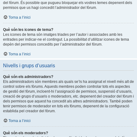
del fòrum. És possible que pugueu bloquejar els vostres temes depenent dels
permisos que us hagi concedit l’administrador del fòrum.
Torna a l’inici
Què són les icones de tema?
Les icones de tema són imatges triades per l’autor i associades amb les
entrades per indicar-ne el contingut. La possibilitat d’utilitzar icones de tema
depèn del permisos concedits per l’administrador del fòrum.
Torna a l’inici
Nivells i grups d’usuaris
Què són els administradors?
Els administradors són membres als quals se’ls ha assignat el nivell més alt de
control sobre els fòrums. Aquests membres poden controlar tots els aspectes
de gestió del fòrum, incloent-hi l’assignació de permisos, suspensió d’usuaris,
creació de grups d’usuaris o moderadors, etc. depenent del creador del fòrum i
dels permisos que aquest ha concedit als altres administradors. També poden
tenir permisos de moderador en tots els fòrums, depenent de la configuració
establida pel creador del fòrum.
Torna a l’inici
Què són els moderadors?