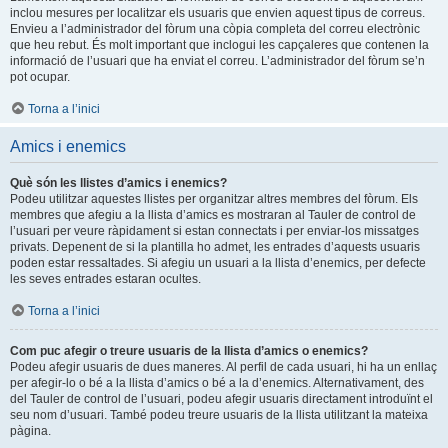
inclou mesures per localitzar els usuaris que envien aquest tipus de correus.
Envieu a l’administrador del fòrum una còpia completa del correu electrònic
que heu rebut. És molt important que inclogui les capçaleres que contenen la
informació de l’usuari que ha enviat el correu. L’administrador del fòrum se’n
pot ocupar.
Torna a l’inici
Amics i enemics
Què són les llistes d’amics i enemics?
Podeu utilitzar aquestes llistes per organitzar altres membres del fòrum. Els
membres que afegiu a la llista d’amics es mostraran al Tauler de control de
l’usuari per veure ràpidament si estan connectats i per enviar-los missatges
privats. Depenent de si la plantilla ho admet, les entrades d’aquests usuaris
poden estar ressaltades. Si afegiu un usuari a la llista d’enemics, per defecte
les seves entrades estaran ocultes.
Torna a l’inici
Com puc afegir o treure usuaris de la llista d’amics o enemics?
Podeu afegir usuaris de dues maneres. Al perfil de cada usuari, hi ha un enllaç
per afegir-lo o bé a la llista d’amics o bé a la d’enemics. Alternativament, des
del Tauler de control de l’usuari, podeu afegir usuaris directament introduïnt el
seu nom d’usuari. També podeu treure usuaris de la llista utilitzant la mateixa
pàgina.