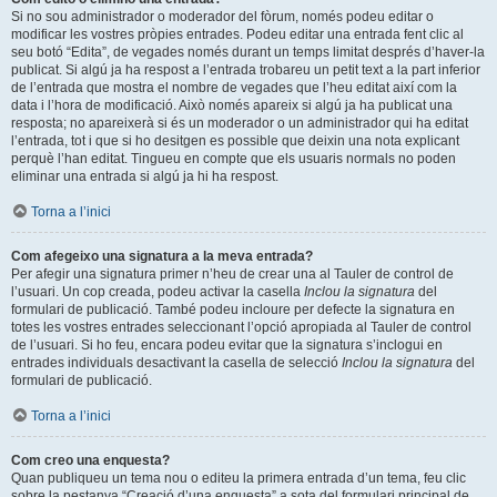
Si no sou administrador o moderador del fòrum, només podeu editar o
modificar les vostres pròpies entrades. Podeu editar una entrada fent clic al
seu botó “Edita”, de vegades només durant un temps limitat després d’haver-la
publicat. Si algú ja ha respost a l’entrada trobareu un petit text a la part inferior
de l’entrada que mostra el nombre de vegades que l’heu editat així com la
data i l’hora de modificació. Això només apareix si algú ja ha publicat una
resposta; no apareixerà si és un moderador o un administrador qui ha editat
l’entrada, tot i que si ho desitgen es possible que deixin una nota explicant
perquè l’han editat. Tingueu en compte que els usuaris normals no poden
eliminar una entrada si algú ja hi ha respost.
Torna a l’inici
Com afegeixo una signatura a la meva entrada?
Per afegir una signatura primer n’heu de crear una al Tauler de control de
l’usuari. Un cop creada, podeu activar la casella
Inclou la signatura
del
formulari de publicació. També podeu incloure per defecte la signatura en
totes les vostres entrades seleccionant l’opció apropiada al Tauler de control
de l’usuari. Si ho feu, encara podeu evitar que la signatura s’inclogui en
entrades individuals desactivant la casella de selecció
Inclou la signatura
del
formulari de publicació.
Torna a l’inici
Com creo una enquesta?
Quan publiqueu un tema nou o editeu la primera entrada d’un tema, feu clic
sobre la pestanya “Creació d’una enquesta” a sota del formulari principal de