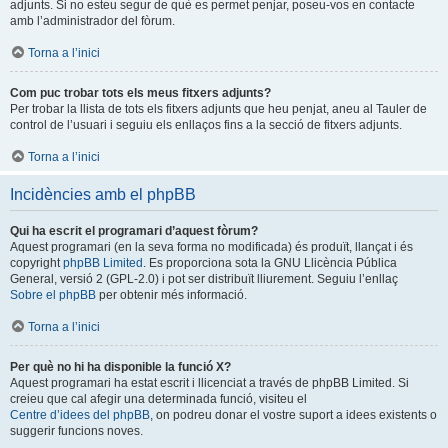
adjunts. Si no esteu segur de què es permet penjar, poseu-vos en contacte
amb l’administrador del fòrum.
Torna a l’inici
Com puc trobar tots els meus fitxers adjunts?
Per trobar la llista de tots els fitxers adjunts que heu penjat, aneu al Tauler de
control de l’usuari i seguiu els enllaços fins a la secció de fitxers adjunts.
Torna a l’inici
Incidències amb el phpBB
Qui ha escrit el programari d’aquest fòrum?
Aquest programari (en la seva forma no modificada) és produït, llançat i és
copyright
phpBB Limited
. Es proporciona sota la GNU Llicència Pública
General, versió 2 (GPL-2.0) i pot ser distribuït lliurement. Seguiu l’enllaç
Sobre el phpBB
per obtenir més informació.
Torna a l’inici
Per què no hi ha disponible la funció X?
Aquest programari ha estat escrit i llicenciat a través de phpBB Limited. Si
creieu que cal afegir una determinada funció, visiteu el
Centre d’idees del phpBB
, on podreu donar el vostre suport a idees existents o
suggerir funcions noves.