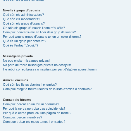
Nivells i grups d’usuaris
Què són els administradors?
Què són els moderadors?
Què són els grups d’usuaris?
On són els grups d’usuaris i com m’hi afilio?
Com puc convertir-me en líder d’un grup d’usuaris?
Per què alguns grups d’usuaris tenen un color diferent?
Què és un “grup per defecte”?
Què és l’enllaç “L’equip”?
Missatgeria privada
No puc enviar missatges privats!
No paro de rebre missatges privats no desitjats!
He rebut correu brossa o insultant per part d’algú en aquest fòrum!
Amics i enemics
Què són les llistes d’amics i enemics?
Com puc afegir o treure usuaris de la llista d’amics o enemics?
Cerca dels fòrums
Com puc cercar en un fòrum o fòrums?
Per què la cerca no troba cap coincidència?
Per què la cerca produeix una pàgina en blanc!?
Com puc cercar membres?
Com puc trobar els meus temes i entrades?