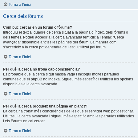
Torna a l’inici
Cerca dels fòrums
Com puc cercar en un fòrum o fòrums?
Introduïu el text al quadre de cerca situat a la pàgina d’índex, dels fòrums o
dels temes. Podeu accedir a la cerca avançada fent clic a l’enllaç “Cerca
avançada” disponible a totes les pàgines del fòrum. La manera com
s’accedeix a la cerca pot dependre de l’estil utilitzat pel fòrum.
Torna a l’inici
Per què la cerca no troba cap coincidència?
És probable que la cerca sigui massa vaga i inclogui moltes paraules
comunes que el phpBB no indexa. Sigueu més específic i utilitzeu les opcions
disponibles a la cerca avançada.
Torna a l’inici
Per què la cerca produeix una pàgina en blanc!?
La cerca ha trobat més coincidències de les que el servidor web pot gestionar.
Utilitzeu la cerca avançada i sigueu més especific amb les paraules utilitzades
i els fòrums on cal cercar.
Torna a l’inici