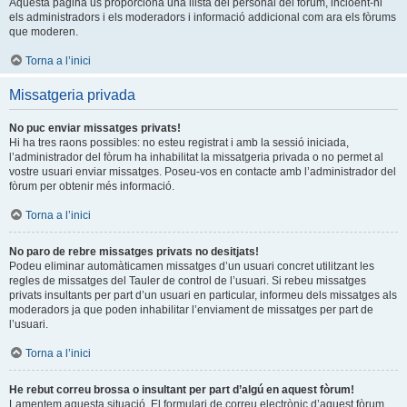
Aquesta pàgina us proporciona una llista del personal del fòrum, incloent-hi
els administradors i els moderadors i informació addicional com ara els fòrums
que moderen.
Torna a l’inici
Missatgeria privada
No puc enviar missatges privats!
Hi ha tres raons possibles: no esteu registrat i amb la sessió iniciada,
l’administrador del fòrum ha inhabilitat la missatgeria privada o no permet al
vostre usuari enviar missatges. Poseu-vos en contacte amb l’administrador del
fòrum per obtenir més informació.
Torna a l’inici
No paro de rebre missatges privats no desitjats!
Podeu eliminar automàticamen missatges d’un usuari concret utilitzant les
regles de missatges del Tauler de control de l’usuari. Si rebeu missatges
privats insultants per part d’un usuari en particular, informeu dels missatges als
moderadors ja que poden inhabilitar l’enviament de missatges per part de
l’usuari.
Torna a l’inici
He rebut correu brossa o insultant per part d’algú en aquest fòrum!
Lamentem aquesta situació. El formulari de correu electrònic d’aquest fòrum