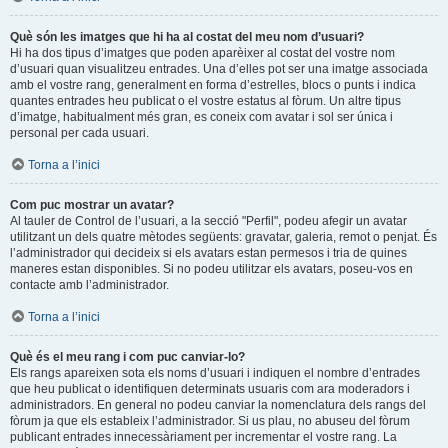
Què són les imatges que hi ha al costat del meu nom d’usuari?
Hi ha dos tipus d’imatges que poden aparèixer al costat del vostre nom
d’usuari quan visualitzeu entrades. Una d’elles pot ser una imatge associada
amb el vostre rang, generalment en forma d’estrelles, blocs o punts i indica
quantes entrades heu publicat o el vostre estatus al fòrum. Un altre tipus
d’imatge, habitualment més gran, es coneix com avatar i sol ser única i
personal per cada usuari.
Torna a l’inici
Com puc mostrar un avatar?
Al tauler de Control de l’usuari, a la secció "Perfil", podeu afegir un avatar
utilitzant un dels quatre mètodes següents: gravatar, galeria, remot o penjat. És
l’administrador qui decideix si els avatars estan permesos i tria de quines
maneres estan disponibles. Si no podeu utilitzar els avatars, poseu-vos en
contacte amb l’administrador.
Torna a l’inici
Què és el meu rang i com puc canviar-lo?
Els rangs apareixen sota els noms d’usuari i indiquen el nombre d’entrades
que heu publicat o identifiquen determinats usuaris com ara moderadors i
administradors. En general no podeu canviar la nomenclatura dels rangs del
fòrum ja que els estableix l’administrador. Si us plau, no abuseu del fòrum
publicant entrades innecessàriament per incrementar el vostre rang. La