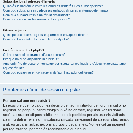
Subscripcions i adreces d’interès
Quina és la diferència entre les adreces d’interès i les subscripcions?
Com puc subscriure’m o afegir als enllaços d’interès un tema determinat?
Com puc subscriure’m a un fòrum determinat?
Com puc cancel·lar les meves subscripcions?
Fitxers adjunts
Quin tipus de fitxers adjunts es permeten en aquest fòrum?
Com puc trobar tots els meus fitxers adjunts?
Incidències amb el phpBB
Qui ha escrit el programari d’aquest fòrum?
Per què no hi ha disponible la funció X?
Amb qui m’he de posar en contacte per tractar temes legals o d’abús relacionats amb
aquest fòrum?
Com puc posar-me en contacte amb l’administrador del fòrum?
Problemes d’inici de sessió i registre
Per què cal que em registri?
És possible que no calgui, és decisió de l’administrador del fòrum si cal o no
registrar-se per publicar missatges. Això no obstant, registrar-vos us dóna
accés a característiques addicionals no disponibles per als usuaris visitants
com ara definir avatars, missatgeria privada, enviament de correus electrònics
a altres usuaris, subscripcions a grups d’usuaris, etc. Només cal un moment
per registrar-se, per tant, és recomanable que ho feu.