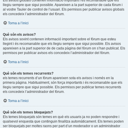
Els avisos globals contenen informació important i és recomanable que els
llegiu sempre que sigui possible. Apareixen a la part superior de cada fòrum i
al vostre Tauler de control de l’usuari. Els permisos per publicar avisos globals
els concedeix l’administrador del fòrum.
Torna a l’inici
Què són els avisos?
Els avisos sovint contenen informació important sobre el fòrum que esteu
llegint i és recomanable que els llegiu sempre que sigui possible. Els avisos
apareixen a la part superior de de cada pàgina del fòrum on s’han publicat. Els
permisos per publicar avisos els concedeix l’administrador del fòrum.
Torna a l’inici
Què són els temes recurrents?
els temes recurrents d’un fòrum apareixen sota els avisos i només en la
primera pàgina. Habitualment, són força importants i és recomanable que els
llegiu sempre que sigui possible. Els permisos per publicar temes recurrents
els concedeix l’administrador del fòrum.
Torna a l’inici
Què són els temes bloquejats?
Els temes bloquejats són temes en què els usuaris ja no poden respondre i
qualsevol enquesta que continguin finalitza automàticament. Els temes poden
ser bloquejats per moltes raons per part d’un moderador o un administrador