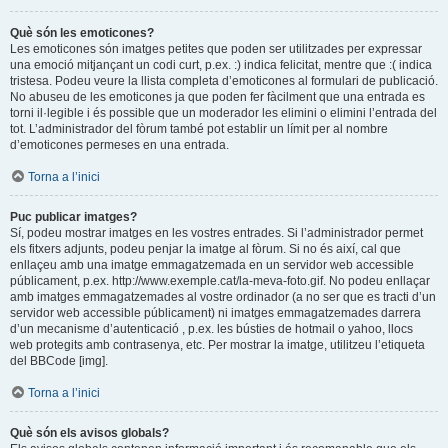
Què són les emoticones?
Les emoticones són imatges petites que poden ser utilitzades per expressar
una emoció mitjançant un codi curt, p.ex. :) indica felicitat, mentre que :( indica
tristesa. Podeu veure la llista completa d’emoticones al formulari de publicació.
No abuseu de les emoticones ja que poden fer fàcilment que una entrada es
torni il·legible i és possible que un moderador les elimini o elimini l’entrada del
tot. L’administrador del fòrum també pot establir un límit per al nombre
d’emoticones permeses en una entrada.
Torna a l’inici
Puc publicar imatges?
Sí, podeu mostrar imatges en les vostres entrades. Si l’administrador permet
els fitxers adjunts, podeu penjar la imatge al fòrum. Si no és així, cal que
enllaçeu amb una imatge emmagatzemada en un servidor web accessible
públicament, p.ex. http://www.exemple.cat/la-meva-foto.gif. No podeu enllaçar
amb imatges emmagatzemades al vostre ordinador (a no ser que es tracti d’un
servidor web accessible públicament) ni imatges emmagatzemades darrera
d’un mecanisme d’autenticació , p.ex. les bústies de hotmail o yahoo, llocs
web protegits amb contrasenya, etc. Per mostrar la imatge, utilitzeu l’etiqueta
del BBCode [img].
Torna a l’inici
Què són els avisos globals?