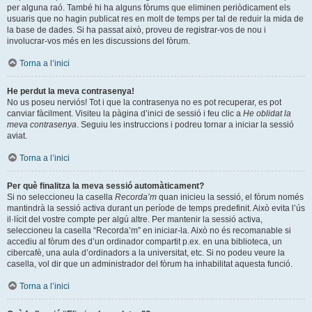
per alguna raó. També hi ha alguns fòrums que eliminen periòdicament els
usuaris que no hagin publicat res en molt de temps per tal de reduir la mida de
la base de dades. Si ha passat això, proveu de registrar-vos de nou i
involucrar-vos més en les discussions del fòrum.
Torna a l’inici
He perdut la meva contrasenya!
No us poseu nerviós! Tot i que la contrasenya no es pot recuperar, es pot
canviar fàcilment. Visiteu la pàgina d’inici de sessió i feu clic a
He oblidat la
meva contrasenya
. Seguiu les instruccions i podreu tornar a iniciar la sessió
aviat.
Torna a l’inici
Per què finalitza la meva sessió automàticament?
Si no seleccioneu la casella
Recorda’m
quan inicieu la sessió, el fòrum només
mantindrà la sessió activa durant un període de temps predefinit. Això evita l’ús
il·lícit del vostre compte per algú altre. Per mantenir la sessió activa,
seleccioneu la casella “Recorda’m” en iniciar-la. Això no és recomanable si
accediu al fòrum des d’un ordinador compartit p.ex. en una biblioteca, un
cibercafè, una aula d’ordinadors a la universitat, etc. Si no podeu veure la
casella, vol dir que un administrador del fòrum ha inhabilitat aquesta funció.
Torna a l’inici