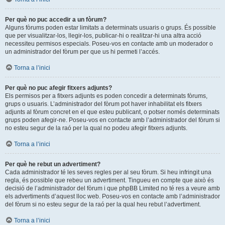
Per què no puc accedir a un fòrum?
Alguns fòrums poden estar limitats a determinats usuaris o grups. És possible
que per visualitzar-los, llegir-los, publicar-hi o realitzar-hi una altra acció
necessiteu permisos especials. Poseu-vos en contacte amb un moderador o
un administrador del fòrum per que us hi permeti l’accés.
Torna a l’inici
Per què no puc afegir fitxers adjunts?
Els permisos per a fitxers adjunts es poden concedir a determinats fòrums,
grups o usuaris. L’administrador del fòrum pot haver inhabilitat els fitxers
adjunts al fòrum concret en el que esteu publicant, o potser només determinats
grups poden afegir-ne. Poseu-vos en contacte amb l’administrador del fòrum si
no esteu segur de la raó per la qual no podeu afegir fitxers adjunts.
Torna a l’inici
Per què he rebut un advertiment?
Cada administrador té les seves regles per al seu fòrum. Si heu infringit una
regla, és possible que rebeu un advertiment. Tingueu en compte que això és
decisió de l’administrador del fòrum i que phpBB Limited no té res a veure amb
els advertiments d’aquest lloc web. Poseu-vos en contacte amb l’administrador
del fòrum si no esteu segur de la raó per la qual heu rebut l’advertiment.
Torna a l’inici