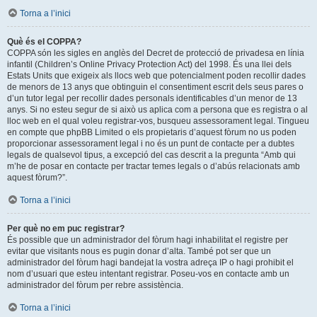
Torna a l’inici
Què és el COPPA?
COPPA són les sigles en anglès del Decret de protecció de privadesa en línia
infantil (Children’s Online Privacy Protection Act) del 1998. És una llei dels
Estats Units que exigeix als llocs web que potencialment poden recollir dades
de menors de 13 anys que obtinguin el consentiment escrit dels seus pares o
d’un tutor legal per recollir dades personals identificables d’un menor de 13
anys. Si no esteu segur de si això us aplica com a persona que es registra o al
lloc web en el qual voleu registrar-vos, busqueu assessorament legal. Tingueu
en compte que phpBB Limited o els propietaris d’aquest fòrum no us poden
proporcionar assessorament legal i no és un punt de contacte per a dubtes
legals de qualsevol tipus, a excepció del cas descrit a la pregunta “Amb qui
m’he de posar en contacte per tractar temes legals o d’abús relacionats amb
aquest fòrum?”.
Torna a l’inici
Per què no em puc registrar?
És possible que un administrador del fòrum hagi inhabilitat el registre per
evitar que visitants nous es pugin donar d’alta. També pot ser que un
administrador del fòrum hagi bandejat la vostra adreça IP o hagi prohibit el
nom d’usuari que esteu intentant registrar. Poseu-vos en contacte amb un
administrador del fòrum per rebre assistència.
Torna a l’inici