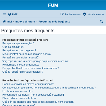
FUM
PMF
Registreu-vos
Inicia la sessió
C
Inici
Índex del fòrum
Preguntes més freqüents
e
Preguntes més freqüents
r
c
Problemes d’inici de sessió i registre
Per què cal que em registri?
a
Què és el COPPA?
Per què no em puc registrar?
M’he registrat però no puc iniciar la sessió!
Per què no puc iniciar la sessió?
Vaig registrar-me fa temps però ja no puc iniciar la sessió!
He perdut la meva contrasenya!
Per què finalitza la meva sessió automàticament?
Què fa l’opció “Elimina les galetes”?
Preferències i configuracions de l’usuari
Com puc canviar les meves configuracions?
Com puc evitar que el meu nom d’usuari aparegui a la llista d’usuaris connectats?
Les hores són incorrectes!
He canviat el fus horari i l’hora encara està malament!
El meu idioma no és a la llista!
Què són les imatges que hi ha al costat del meu nom d’usuari?
Com puc mostrar un avatar?