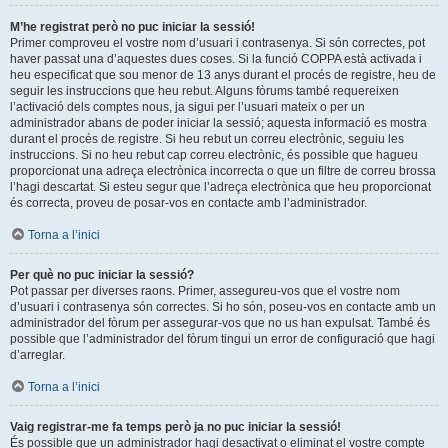
M’he registrat però no puc iniciar la sessió!
Primer comproveu el vostre nom d’usuari i contrasenya. Si són correctes, pot
haver passat una d’aquestes dues coses. Si la funció COPPA està activada i
heu especificat que sou menor de 13 anys durant el procés de registre, heu de
seguir les instruccions que heu rebut. Alguns fòrums també requereixen
l’activació dels comptes nous, ja sigui per l’usuari mateix o per un
administrador abans de poder iniciar la sessió; aquesta informació es mostra
durant el procés de registre. Si heu rebut un correu electrònic, seguiu les
instruccions. Si no heu rebut cap correu electrònic, és possible que hagueu
proporcionat una adreça electrònica incorrecta o que un filtre de correu brossa
l’hagi descartat. Si esteu segur que l’adreça electrònica que heu proporcionat
és correcta, proveu de posar-vos en contacte amb l’administrador.
Torna a l’inici
Per què no puc iniciar la sessió?
Pot passar per diverses raons. Primer, assegureu-vos que el vostre nom
d’usuari i contrasenya són correctes. Si ho són, poseu-vos en contacte amb un
administrador del fòrum per assegurar-vos que no us han expulsat. També és
possible que l’administrador del fòrum tingui un error de configuració que hagi
d’arreglar.
Torna a l’inici
Vaig registrar-me fa temps però ja no puc iniciar la sessió!
És possible que un administrador hagi desactivat o eliminat el vostre compte