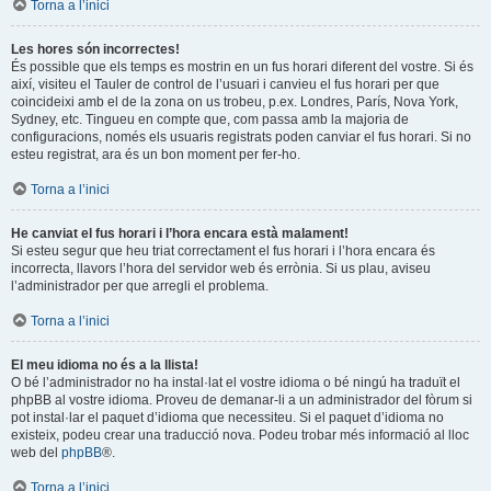
Torna a l’inici
Les hores són incorrectes!
És possible que els temps es mostrin en un fus horari diferent del vostre. Si és
així, visiteu el Tauler de control de l’usuari i canvieu el fus horari per que
coincideixi amb el de la zona on us trobeu, p.ex. Londres, París, Nova York,
Sydney, etc. Tingueu en compte que, com passa amb la majoria de
configuracions, només els usuaris registrats poden canviar el fus horari. Si no
esteu registrat, ara és un bon moment per fer-ho.
Torna a l’inici
He canviat el fus horari i l’hora encara està malament!
Si esteu segur que heu triat correctament el fus horari i l’hora encara és
incorrecta, llavors l’hora del servidor web és errònia. Si us plau, aviseu
l’administrador per que arregli el problema.
Torna a l’inici
El meu idioma no és a la llista!
O bé l’administrador no ha instal·lat el vostre idioma o bé ningú ha traduït el
phpBB al vostre idioma. Proveu de demanar-li a un administrador del fòrum si
pot instal·lar el paquet d’idioma que necessiteu. Si el paquet d’idioma no
existeix, podeu crear una traducció nova. Podeu trobar més informació al lloc
web del
phpBB
®.
Torna a l’inici