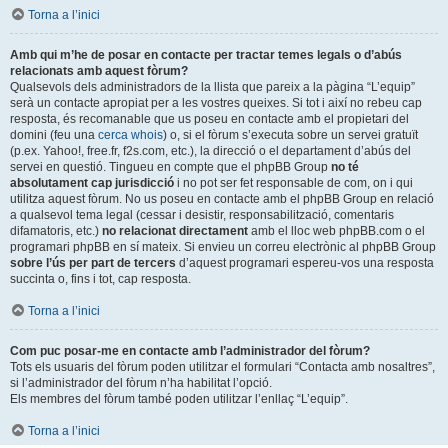
Torna a l’inici
Amb qui m’he de posar en contacte per tractar temes legals o d’abús
relacionats amb aquest fòrum?
Qualsevols dels administradors de la llista que pareix a la pàgina “L’equip”
serà un contacte apropiat per a les vostres queixes. Si tot i així no rebeu cap
resposta, és recomanable que us poseu en contacte amb el propietari del
domini (feu una
cerca whois
) o, si el fòrum s’executa sobre un servei gratuït
(p.ex. Yahoo!, free.fr, f2s.com, etc.), la direcció o el departament d’abús del
servei en questió. Tingueu en compte que el phpBB Group
no té
absolutament cap jurisdicció
i no pot ser fet responsable de com, on i qui
utilitza aquest fòrum. No us poseu en contacte amb el phpBB Group en relació
a qualsevol tema legal (cessar i desistir, responsabilització, comentaris
difamatoris, etc.)
no relacionat directament
amb el lloc web phpBB.com o el
programari phpBB en sí mateix. Si envieu un correu electrònic al phpBB Group
sobre l’ús per part de tercers
d’aquest programari espereu-vos una resposta
succinta o, fins i tot, cap resposta.
Torna a l’inici
Com puc posar-me en contacte amb l’administrador del fòrum?
Tots els usuaris del fòrum poden utilitzar el formulari “Contacta amb nosaltres”,
si l’administrador del fòrum n’ha habilitat l’opció.
Els membres del fòrum també poden utilitzar l’enllaç “L’equip”.
Torna a l’inici