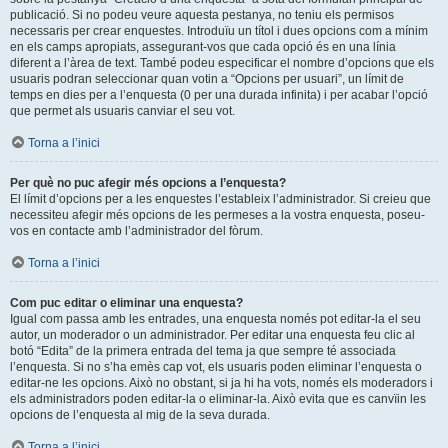
publicació. Si no podeu veure aquesta pestanya, no teniu els permisos
necessaris per crear enquestes. Introduïu un títol i dues opcions com a mínim
en els camps apropiats, assegurant-vos que cada opció és en una línia
diferent a l’àrea de text. També podeu especificar el nombre d’opcions que els
usuaris podran seleccionar quan votin a “Opcions per usuari”, un límit de
temps en dies per a l’enquesta (0 per una durada infinita) i per acabar l’opció
que permet als usuaris canviar el seu vot.
Torna a l’inici
Per què no puc afegir més opcions a l’enquesta?
El límit d’opcions per a les enquestes l’estableix l’administrador. Si creieu que
necessiteu afegir més opcions de les permeses a la vostra enquesta, poseu-
vos en contacte amb l’administrador del fòrum.
Torna a l’inici
Com puc editar o eliminar una enquesta?
Igual com passa amb les entrades, una enquesta només pot editar-la el seu
autor, un moderador o un administrador. Per editar una enquesta feu clic al
botó “Edita” de la primera entrada del tema ja que sempre té associada
l’enquesta. Si no s’ha emès cap vot, els usuaris poden eliminar l’enquesta o
editar-ne les opcions. Això no obstant, si ja hi ha vots, només els moderadors i
els administradors poden editar-la o eliminar-la. Això evita que es canvïin les
opcions de l’enquesta al mig de la seva durada.
Torna a l’inici