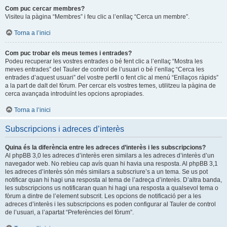
Com puc cercar membres?
Visiteu la pàgina “Membres” i feu clic a l’enllaç “Cerca un membre”.
Torna a l’inici
Com puc trobar els meus temes i entrades?
Podeu recuperar les vostres entrades o bé fent clic a l’enllaç “Mostra les
meves entrades” del Tauler de control de l’usuari o bé l’enllaç “Cerca les
entrades d’aquest usuari” del vostre perfil o fent clic al menú “Enllaços ràpids”
a la part de dalt del fòrum. Per cercar els vostres temes, utilitzeu la pàgina de
cerca avançada introduïnt les opcions apropiades.
Torna a l’inici
Subscripcions i adreces d’interès
Quina és la diferència entre les adreces d’interès i les subscripcions?
Al phpBB 3,0 les adreces d’interès eren similars a les adreces d’interès d’un
navegador web. No rebieu cap avís quan hi havia una resposta. Al phpBB 3,1
les adreces d’interès són més similars a subscriure’s a un tema. Se us pot
notificar quan hi hagi una resposta al tema de l’adreça d’interès. D’altra banda,
les subscripcions us notificaran quan hi hagi una resposta a qualsevol tema o
fòrum a dintre de l’element subscrit. Les opcions de notificació per a les
adreces d’interès i les subscripcions es poden configurar al Tauler de control
de l’usuari, a l’apartat “Preferències del fòrum”.