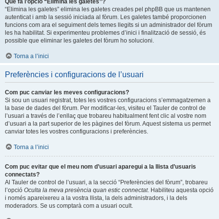
Què fa l’opció “Elimina les galetes”?
“Elimina les galetes” elimina les galetes creades pel phpBB que us mantenen
autenticat i amb la sessió iniciada al fòrum. Les galetes també proporcionen
funcions com ara el seguiment dels temes llegits si un administrador del fòrum
les ha habilitat. Si experimenteu problemes d’inici i finalització de sessió, és
possible que eliminar les galetes del fòrum ho solucioni.
Torna a l’inici
Preferències i configuracions de l’usuari
Com puc canviar les meves configuracions?
Si sou un usuari registrat, totes les vostres configuracions s’emmagatzemen a
la base de dades del fòrum. Per modificar-les, visiteu el Tauler de control de
l’usuari a través de l’enllaç que trobareu habitualment fent clic al vostre nom
d’usuari a la part superior de les pàgines del fòrum. Aquest sistema us permet
canviar totes les vostres configuracions i preferències.
Torna a l’inici
Com puc evitar que el meu nom d’usuari aparegui a la llista d’usuaris
connectats?
Al Tauler de control de l’usuari, a la secció “Preferències del fòrum”, trobareu
l’opció
Oculta la meva presència quan estic connectat
. Habiliteu aquesta opció
i només apareixereu a la vostra llista, la dels administradors, i la dels
moderadors. Se us comptarà com a usuari ocult.