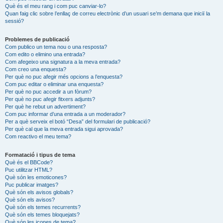
Què és el meu rang i com puc canviar-lo?
Quan faig clic sobre l’enllaç de correu electrònic d’un usuari se’m demana que iniciï la
sessió?
Problemes de publicació
Com publico un tema nou o una resposta?
Com edito o elimino una entrada?
Com afegeixo una signatura a la meva entrada?
Com creo una enquesta?
Per què no puc afegir més opcions a l’enquesta?
Com puc editar o eliminar una enquesta?
Per què no puc accedir a un fòrum?
Per què no puc afegir fitxers adjunts?
Per què he rebut un advertiment?
Com puc informar d’una entrada a un moderador?
Per a què serveix el botó “Desa” del formulari de publicació?
Per què cal que la meva entrada sigui aprovada?
Com reactivo el meu tema?
Formatació i tipus de tema
Què és el BBCode?
Puc utilitzar HTML?
Què són les emoticones?
Puc publicar imatges?
Què són els avisos globals?
Què són els avisos?
Què són els temes recurrents?
Què són els temes bloquejats?
Què són les icones de tema?