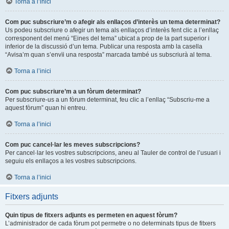
Torna a l’inici
Com puc subscriure’m o afegir als enllaços d’interès un tema determinat?
Us podeu subscriure o afegir un tema als enllaços d’interès fent clic a l’enllaç
corresponent del menú “Eines del tema” ubicat a prop de la part superior i
inferior de la discussió d’un tema. Publicar una resposta amb la casella
“Avisa’m quan s’envïi una resposta” marcada també us subscriurà al tema.
Torna a l’inici
Com puc subscriure’m a un fòrum determinat?
Per subscriure-us a un fòrum determinat, feu clic a l’enllaç “Subscriu-me a
aquest fòrum” quan hi entreu.
Torna a l’inici
Com puc cancel·lar les meves subscripcions?
Per cancel·lar les vostres subscripcions, aneu al Tauler de control de l’usuari i
seguiu els enllaços a les vostres subscripcions.
Torna a l’inici
Fitxers adjunts
Quin tipus de fitxers adjunts es permeten en aquest fòrum?
L’administrador de cada fòrum pot permetre o no determinats tipus de fitxers