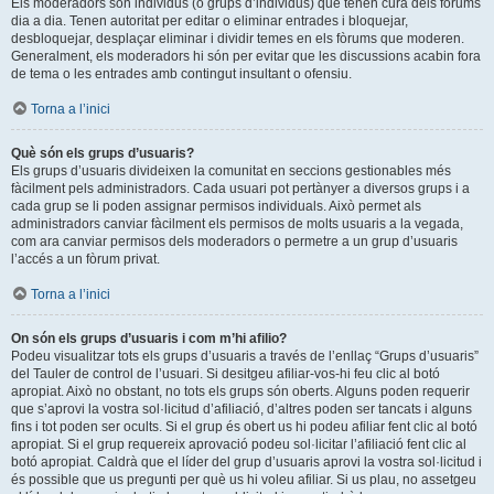
Els moderadors són individus (o grups d’individus) que tenen cura dels fòrums
dia a dia. Tenen autoritat per editar o eliminar entrades i bloquejar,
desbloquejar, desplaçar eliminar i dividir temes en els fòrums que moderen.
Generalment, els moderadors hi són per evitar que les discussions acabin fora
de tema o les entrades amb contingut insultant o ofensiu.
Torna a l’inici
Què són els grups d’usuaris?
Els grups d’usuaris divideixen la comunitat en seccions gestionables més
fàcilment pels administradors. Cada usuari pot pertànyer a diversos grups i a
cada grup se li poden assignar permisos individuals. Això permet als
administradors canviar fàcilment els permisos de molts usuaris a la vegada,
com ara canviar permisos dels moderadors o permetre a un grup d’usuaris
l’accés a un fòrum privat.
Torna a l’inici
On són els grups d’usuaris i com m’hi afilio?
Podeu visualitzar tots els grups d’usuaris a través de l’enllaç “Grups d’usuaris”
del Tauler de control de l’usuari. Si desitgeu afiliar-vos-hi feu clic al botó
apropiat. Això no obstant, no tots els grups són oberts. Alguns poden requerir
que s’aprovi la vostra sol·licitud d’afiliació, d’altres poden ser tancats i alguns
fins i tot poden ser ocults. Si el grup és obert us hi podeu afiliar fent clic al botó
apropiat. Si el grup requereix aprovació podeu sol·licitar l’afiliació fent clic al
botó apropiat. Caldrà que el líder del grup d’usuaris aprovi la vostra sol·licitud i
és possible que us pregunti per què us hi voleu afiliar. Si us plau, no assetgeu