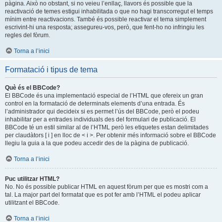
pàgina. Això no obstant, si no veieu l’enllaç, llavors és possible que la
reactivació de temes estigui inhabilitada o que no hagi transcorregut el temps
mínim entre reactivacions. També és possible reactivar el tema simplement
escrivint-hi una resposta; assegureu-vos, però, que fent-ho no infringiu les
regles del fòrum.
Torna a l’inici
Formatació i tipus de tema
Què és el BBCode?
El BBCode és una implementació especial de l’HTML que ofereix un gran
control en la formatació de determinats elements d’una entrada. És
l’administrador qui decideix si es permet l’ús del BBCode, però el podeu
inhabilitar per a entrades individuals des del formulari de publicació. El
BBCode té un estil similar al de l’HTML però les etiquetes estan delimitades
per claudàtors [ i ] en lloc de < i >. Per obtenir més informació sobre el BBCode
llegiu la guia a la que podeu accedir des de la pàgina de publicació.
Torna a l’inici
Puc utilitzar HTML?
No. No és possible publicar HTML en aquest fòrum per que es mostri com a
tal. La major part del formatat que es pot fer amb l’HTML el podeu aplicar
utilitzant el BBCode.
Torna a l’inici