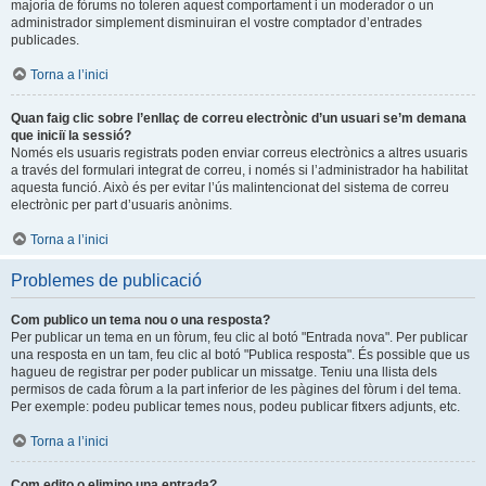
majoria de fòrums no toleren aquest comportament i un moderador o un
administrador simplement disminuiran el vostre comptador d’entrades
publicades.
Torna a l’inici
Quan faig clic sobre l’enllaç de correu electrònic d’un usuari se’m demana
que iniciï la sessió?
Només els usuaris registrats poden enviar correus electrònics a altres usuaris
a través del formulari integrat de correu, i només si l’administrador ha habilitat
aquesta funció. Això és per evitar l’ús malintencionat del sistema de correu
electrònic per part d’usuaris anònims.
Torna a l’inici
Problemes de publicació
Com publico un tema nou o una resposta?
Per publicar un tema en un fòrum, feu clic al botó "Entrada nova". Per publicar
una resposta en un tam, feu clic al botó "Publica resposta". És possible que us
hagueu de registrar per poder publicar un missatge. Teniu una llista dels
permisos de cada fòrum a la part inferior de les pàgines del fòrum i del tema.
Per exemple: podeu publicar temes nous, podeu publicar fitxers adjunts, etc.
Torna a l’inici
Com edito o elimino una entrada?