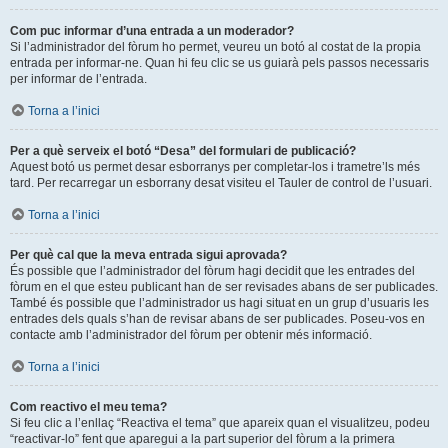
Com puc informar d’una entrada a un moderador?
Si l’administrador del fòrum ho permet, veureu un botó al costat de la propia
entrada per informar-ne. Quan hi feu clic se us guiarà pels passos necessaris
per informar de l’entrada.
Torna a l’inici
Per a què serveix el botó “Desa” del formulari de publicació?
Aquest botó us permet desar esborranys per completar-los i trametre’ls més
tard. Per recarregar un esborrany desat visiteu el Tauler de control de l’usuari.
Torna a l’inici
Per què cal que la meva entrada sigui aprovada?
És possible que l’administrador del fòrum hagi decidit que les entrades del
fòrum en el que esteu publicant han de ser revisades abans de ser publicades.
També és possible que l’administrador us hagi situat en un grup d’usuaris les
entrades dels quals s’han de revisar abans de ser publicades. Poseu-vos en
contacte amb l’administrador del fòrum per obtenir més informació.
Torna a l’inici
Com reactivo el meu tema?
Si feu clic a l’enllaç “Reactiva el tema” que apareix quan el visualitzeu, podeu
“reactivar-lo” fent que aparegui a la part superior del fòrum a la primera