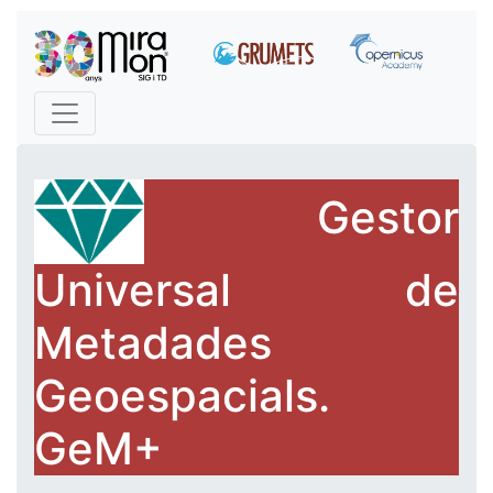
Gestor
Universal de
Metadades
Geoespacials.
GeM+