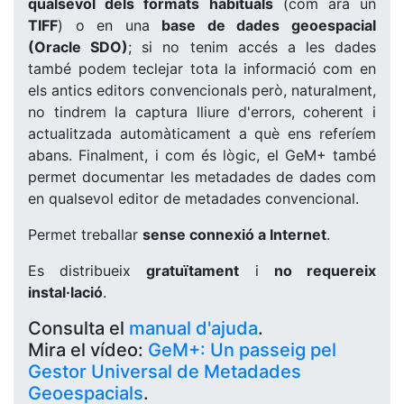
qualsevol dels formats habituals
(com ara un
TIFF
) o en una
base de dades geoespacial
(Oracle SDO)
; si no tenim accés a les dades
també podem teclejar tota la informació com en
els antics editors convencionals però, naturalment,
no tindrem la captura lliure d'errors, coherent i
actualitzada automàticament a què ens referíem
abans. Finalment, i com és lògic, el GeM+ també
permet documentar les metadades de dades com
en qualsevol editor de metadades convencional.
Permet treballar
sense connexió a Internet
.
Es distribueix
gratuïtament
i
no requereix
instal·lació
.
Consulta el
manual d'ajuda
.
Mira el vídeo:
GeM+: Un passeig pel
Gestor Universal de Metadades
Geoespacials
.